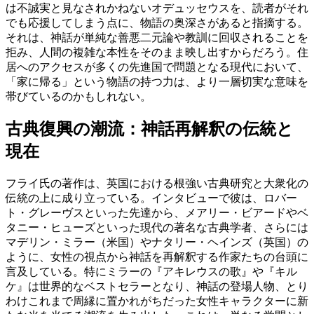
は不誠実と見なされかねないオデュッセウスを、読者がそれ
でも応援してしまう点に、物語の奥深さがあると指摘する。
それは、神話が単純な善悪二元論や教訓に回収されることを
拒み、人間の複雑な本性をそのまま映し出すからだろう。住
居へのアクセスが多くの先進国で問題となる現代において、
「家に帰る」という物語の持つ力は、より一層切実な意味を
帯びているのかもしれない。
古典復興の潮流：神話再解釈の伝統と
現在
フライ氏の著作は、英国における根強い古典研究と大衆化の
伝統の上に成り立っている。インタビューで彼は、ロバー
ト・グレーヴスといった先達から、メアリー・ビアードやベ
タニー・ヒューズといった現代の著名な古典学者、さらには
マデリン・ミラー（米国）やナタリー・ヘインズ（英国）の
ように、女性の視点から神話を再解釈する作家たちの台頭に
言及している。特にミラーの『アキレウスの歌』や『キル
ケ』は世界的なベストセラーとなり、神話の登場人物、とり
わけこれまで周縁に置かれがちだった女性キャラクターに新