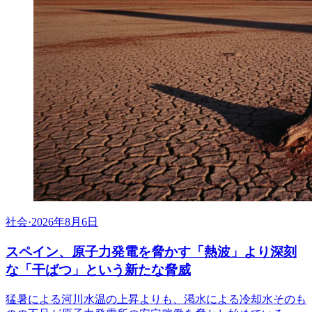
社会
·
2026年8月6日
スペイン、原子力発電を脅かす「熱波」より深刻
な「干ばつ」という新たな脅威
猛暑による河川水温の上昇よりも、渇水による冷却水そのも