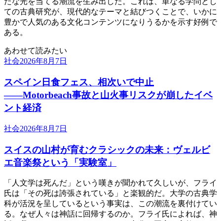
たな光を当てる潮流を生み出した。これは、単なる学問とし
ての古典研究が、現代的なテーマと結びつくことで、いかに
豊かで人気のある文化コンテンツになりうるかを示す好例で
ある。
あわせて読みたい
社会
2026年8月7日
スペイン日食フェス、相次いで中止
――Motorbeach事故と山火事リスクが崩したイベ
ント経済
社会
2026年8月7日
スイスの山村が育むクラシックの未来：ヴェルビ
エ音楽祭という「実験室」
「人文学は死んだ」という嘆きが聞かれて久しいが、フライ
氏は「その死は誇張されている」と楽観的だ。大学の古典学
科が活況を呈しているという事実は、この潮流を裏付けてい
る。なぜ人々は神話に回帰するのか。フライ氏によれば、神