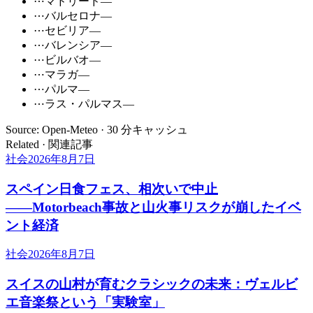
⋯
マドリード
—
⋯
バルセロナ
—
⋯
セビリア
—
⋯
バレンシア
—
⋯
ビルバオ
—
⋯
マラガ
—
⋯
パルマ
—
⋯
ラス・パルマス
—
Source: Open-Meteo · 30 分キャッシュ
Related · 関連記事
社会
2026年8月7日
スペイン日食フェス、相次いで中止
――Motorbeach事故と山火事リスクが崩したイベ
ント経済
社会
2026年8月7日
スイスの山村が育むクラシックの未来：ヴェルビ
エ音楽祭という「実験室」