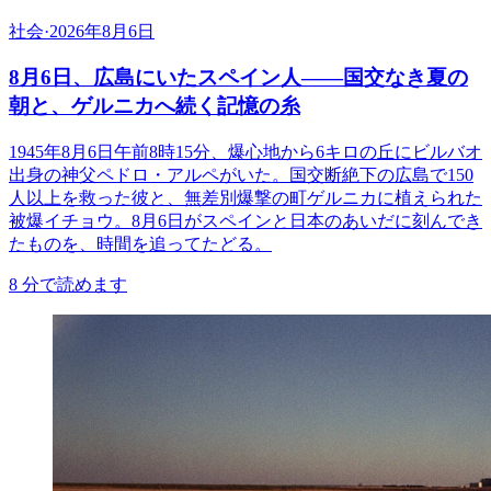
社会
·
2026年8月6日
8月6日、広島にいたスペイン人――国交なき夏の
朝と、ゲルニカへ続く記憶の糸
1945年8月6日午前8時15分、爆心地から6キロの丘にビルバオ
出身の神父ペドロ・アルペがいた。国交断絶下の広島で150
人以上を救った彼と、無差別爆撃の町ゲルニカに植えられた
被爆イチョウ。8月6日がスペインと日本のあいだに刻んでき
たものを、時間を追ってたどる。
8
分で読めます