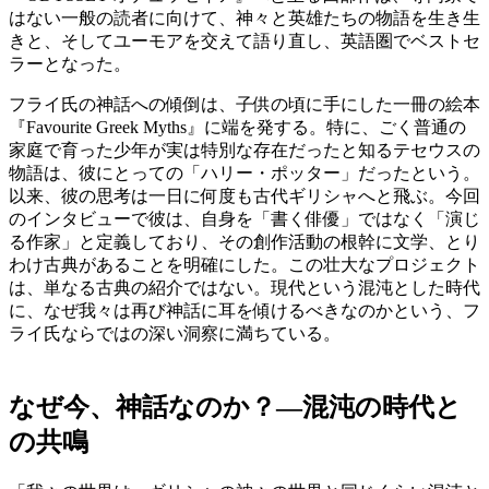
はない一般の読者に向けて、神々と英雄たちの物語を生き生
きと、そしてユーモアを交えて語り直し、英語圏でベストセ
ラーとなった。
フライ氏の神話への傾倒は、子供の頃に手にした一冊の絵本
『Favourite Greek Myths』に端を発する。特に、ごく普通の
家庭で育った少年が実は特別な存在だったと知るテセウスの
物語は、彼にとっての「ハリー・ポッター」だったという。
以来、彼の思考は一日に何度も古代ギリシャへと飛ぶ。今回
のインタビューで彼は、自身を「書く俳優」ではなく「演じ
る作家」と定義しており、その創作活動の根幹に文学、とり
わけ古典があることを明確にした。この壮大なプロジェクト
は、単なる古典の紹介ではない。現代という混沌とした時代
に、なぜ我々は再び神話に耳を傾けるべきなのかという、フ
ライ氏ならではの深い洞察に満ちている。
なぜ今、神話なのか？―混沌の時代と
の共鳴