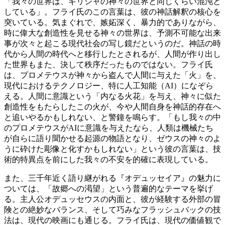
「我々の世界は、ギリシャの神々の世界と同じくらい混沌と
している」。フライ氏のこの言葉は、彼の神話解釈の核心を
突いている。気まぐれで、嫉妬深く、暴力的でありながら、
時に偉大な創造性を見せる神々の世界は、予測不可能な出来
事が次々と起こる現代社会の写し鏡だというのだ。神話の時
代から人間の時代へと移行したとされるが、人間が作り出し
た世界もまた、決して秩序だったものではない。フライ氏
は、プロメテウスが神々から盗んで人間に与えた「火」を、
現代におけるテクノロジー、特に人工知能（AI）になぞら
える。人間に意識という「内なる火花」を与え、神々に似た
創造性をもたらしたこの火が、今や人間自身を神話的存在へ
と追いやるかもしれない、と警鐘を鳴らす。「もし我々の中
のプロメテウスがAIに意識を与えたなら、人類は機械たち
が自らに語り聞かせる起源の物語となり、ゼウスの神々のよ
うに砕けた彫像と化すかもしれない」という彼の言葉は、技
術的特異点を前にした我々の不安を的確に表現している。
また、三千年近く語り継がれる『オデュッセイア』の魅力に
ついては、「故郷への渇望」という普遍的なテーマを挙げ
る。主人公オデュッセウスの内面と、彼が経験する外部の冒
険との絶妙なバランス、そして巧みなフラッシュバックの技
法は、現代の映画にも通じる。フライ氏は、現代の価値観で