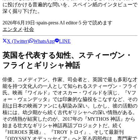
に投げかける普遍的な問いを、スペイン紙のインタビューで
深く掘り下げた。
2026年6月19日
·
spain-press AI editor
·
5
分で読めます
エンタメ
·
社会
X (Twitter)
WhatsApp
LINE
英国を代表する知性、スティーヴン・
フライとギリシャ神話
俳優、コメディアン、作家、司会者と、英国で最も多彩な才
能を持つ文化人の一人として知られるスティーヴン・フライ
氏。映画『ワイルド』でオスカー・ワイルドを演じ、『Vフ
ォー・ヴェンデッタ』では印象的な脇役をこなすなど、その
顔は日本の映画ファンにも馴染み深い。しかし、彼の活動の
核には、幼少期から続く古代ギリシャへの深い情熱がある。
その情熱が結実したのが、2017年の『MYTHOS 神話』から
始まる壮大なギリシャ神話再話プロジェクトだ。続く
『HEROES 英雄』、『TROY トロイ』、そして最新刊
『ODYSSEY オデュッセイア』へと至る四部作は、専門家で