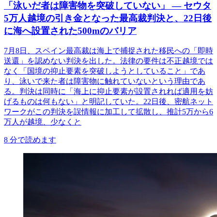
「泳いだ者は障害物を突破していない」 ― セウタ
5万人越境の引き金となった最高裁判決と、22日後
に海へ設置された500mのバリア
7月8日、スペイン最高裁は海上で捕捉された移民への「即時
送還」を認めない判決を出した。法律の要件は不正越境では
なく「国境の抑止要素を突破しようとしていること」であ
り、泳いで来た者は障害物に触れていないという理由であ
る。判決は同時に「海上に抑止要素が設置されれば適用を妨
げるものは何もない」と明記していた。22日後、密航ネット
ワークがこの判決を誤情報に加工して拡散し、推計5万から6
万人が越境、少なくと
8
分で読めます