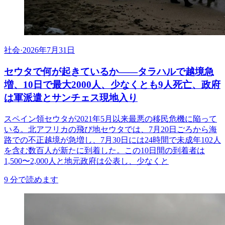
社会
·
2026年7月31日
セウタで何が起きているか——タラハルで越境急
増、10日で最大2000人、少なくとも9人死亡、政府
は軍派遣とサンチェス現地入り
スペイン領セウタが2021年5月以来最悪の移民危機に陥って
いる。北アフリカの飛び地セウタでは、7月20日ごろから海
路での不正越境が急増し、7月30日には24時間で未成年102人
を含む数百人が新たに到着した。この10日間の到着者は
1,500〜2,000人と地元政府は公表し、少なくと
9
分で読めます