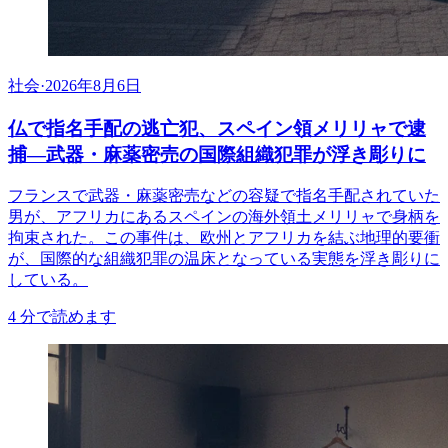
社会
·
2026年8月6日
仏で指名手配の逃亡犯、スペイン領メリリャで逮
捕―武器・麻薬密売の国際組織犯罪が浮き彫りに
フランスで武器・麻薬密売などの容疑で指名手配されていた
男が、アフリカにあるスペインの海外領土メリリャで身柄を
拘束された。この事件は、欧州とアフリカを結ぶ地理的要衝
が、国際的な組織犯罪の温床となっている実態を浮き彫りに
している。
4
分で読めます