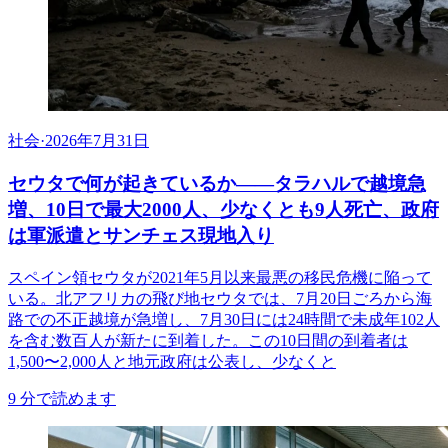
社会
·
2026年7月31日
セウタで何が起きているか——タラハルで越境急
増、10日で最大2000人、少なくとも9人死亡、政府
は軍派遣とサンチェス現地入り
スペイン領セウタが2021年5月以来最悪の移民危機に陥って
いる。北アフリカの飛び地セウタでは、7月20日ごろから海
路での不正越境が急増し、7月30日には24時間で未成年102人
を含む数百人が新たに到着した。この10日間の到着者は
1,500〜2,000人と地元政府は公表し、少なくと
9
分で読めます