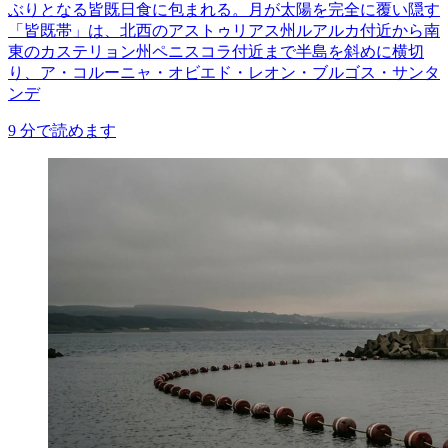
ぶりとなる皆既日食に包まれる。月が太陽を完全に覆い隠す
「皆既帯」は、北西のアストゥリアス州ルアルカ付近から南
東のカステリョン州ペニスコラ付近まで半島を斜めに横切
り、ア・コルーニャ・オビエド・レオン・ブルゴス・サンタ
ンデ
9
分で読めます