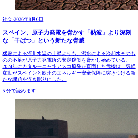
社会
·
2026年8月6日
スペイン、原子力発電を脅かす「熱波」より深刻
な「干ばつ」という新たな脅威
猛暑による河川水温の上昇よりも、渇水による冷却水そのも
のの不足が原子力発電所の安定稼働を脅かし始めている。
2024年にカタルーニャ州アスコ原発が直面した危機は、気候
変動がスペインと欧州のエネルギー安全保障に突きつける新
たな課題を浮き彫りにした。
5
分で読めます