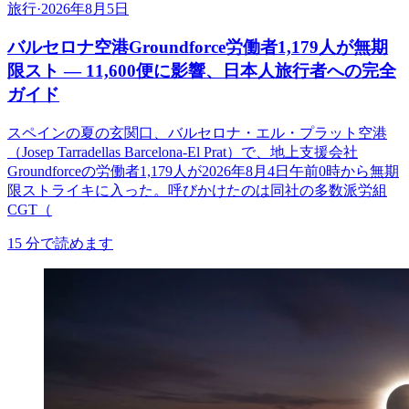
旅行
·
2026年8月5日
バルセロナ空港Groundforce労働者1,179人が無期
限スト ― 11,600便に影響、日本人旅行者への完全
ガイド
スペインの夏の玄関口、バルセロナ・エル・プラット空港
（Josep Tarradellas Barcelona-El Prat）で、地上支援会社
Groundforceの労働者1,179人が2026年8月4日午前0時から無期
限ストライキに入った。呼びかけたのは同社の多数派労組
CGT（
15
分で読めます