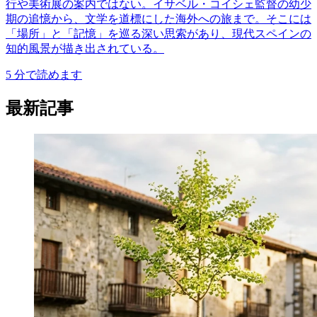
行や美術展の案内ではない。イサベル・コイシェ監督の幼少
期の追憶から、文学を道標にした海外への旅まで。そこには
「場所」と「記憶」を巡る深い思索があり、現代スペインの
知的風景が描き出されている。
5
分で読めます
最新記事