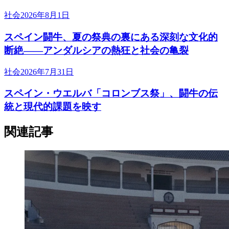
社会
2026年8月1日
スペイン闘牛、夏の祭典の裏にある深刻な文化的
断絶――アンダルシアの熱狂と社会の亀裂
社会
2026年7月31日
スペイン・ウエルバ「コロンブス祭」、闘牛の伝
統と現代的課題を映す
関連記事