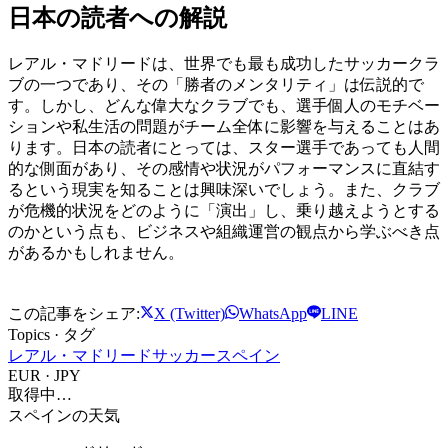
日本の読者への解説
レアル・マドリードは、世界でも最も成功したサッカークラ
ブの一つであり、その「勝者のメンタリティ」は伝説的で
す。しかし、どんな偉大なクラブでも、選手個人のモチベー
ションや私生活の問題がチーム全体に影響を与えることはあ
ります。日本の読者にとっては、スター選手であっても人間
的な側面があり、その感情や状況がパフォーマンスに直結す
るという現実を知ることは興味深いでしょう。また、クラブ
が危機的状況をどのように「演出」し、乗り越えようとする
のかという点も、ビジネスや組織運営の観点から学ぶべき点
があるかもしれません。
この記事をシェア:
X (Twitter)
WhatsApp
LINE
Topics · タグ
レアル・マドリード
サッカー
スペイン
EUR · JPY
取得中…
スペインの天気