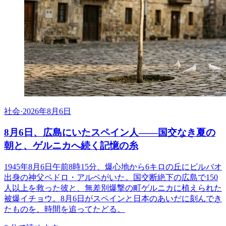
社会
·
2026年8月6日
8月6日、広島にいたスペイン人――国交なき夏の
朝と、ゲルニカへ続く記憶の糸
1945年8月6日午前8時15分、爆心地から6キロの丘にビルバオ
出身の神父ペドロ・アルペがいた。国交断絶下の広島で150
人以上を救った彼と、無差別爆撃の町ゲルニカに植えられた
被爆イチョウ。8月6日がスペインと日本のあいだに刻んでき
たものを、時間を追ってたどる。