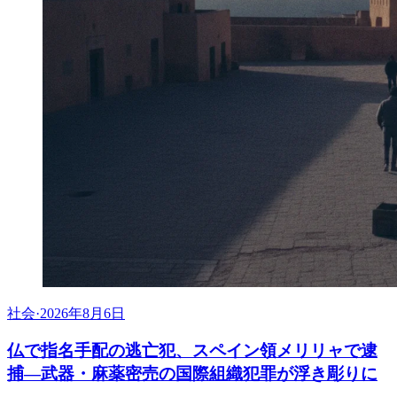
社会
·
2026年8月6日
仏で指名手配の逃亡犯、スペイン領メリリャで逮
捕―武器・麻薬密売の国際組織犯罪が浮き彫りに