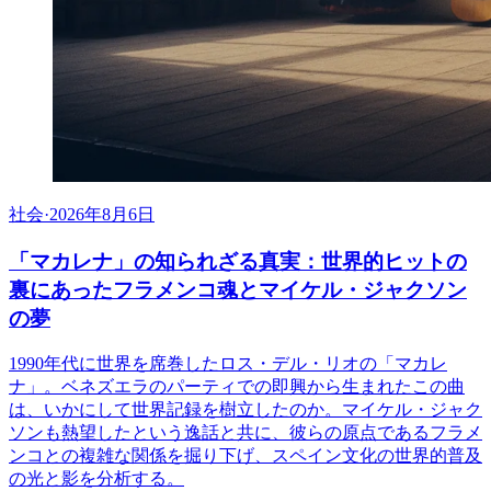
社会
·
2026年8月6日
「マカレナ」の知られざる真実：世界的ヒットの
裏にあったフラメンコ魂とマイケル・ジャクソン
の夢
1990年代に世界を席巻したロス・デル・リオの「マカレ
ナ」。ベネズエラのパーティでの即興から生まれたこの曲
は、いかにして世界記録を樹立したのか。マイケル・ジャク
ソンも熱望したという逸話と共に、彼らの原点であるフラメ
ンコとの複雑な関係を掘り下げ、スペイン文化の世界的普及
の光と影を分析する。