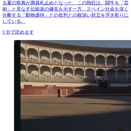
る夏の祭典が満員札止めとなった。この熱狂は、闘牛を「芸
術」と見なす伝統派の健在を示す一方、スペイン社会を深く
分断する「動物虐待」との批判との根深い対立を浮き彫りに
している。
5
分で読めます