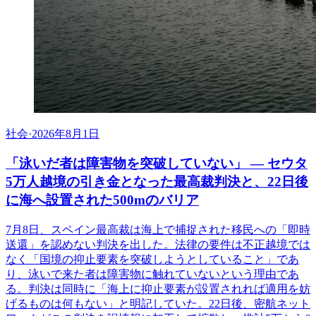
社会
·
2026年8月1日
「泳いだ者は障害物を突破していない」 ― セウタ
5万人越境の引き金となった最高裁判決と、22日後
に海へ設置された500mのバリア
7月8日、スペイン最高裁は海上で捕捉された移民への「即時
送還」を認めない判決を出した。法律の要件は不正越境では
なく「国境の抑止要素を突破しようとしていること」であ
り、泳いで来た者は障害物に触れていないという理由であ
る。判決は同時に「海上に抑止要素が設置されれば適用を妨
げるものは何もない」と明記していた。22日後、密航ネット