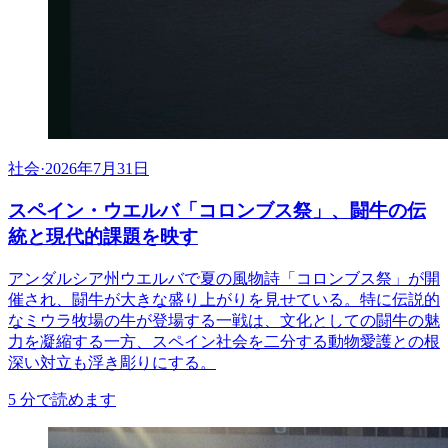
社会
·
2026年7月31日
スペイン・ウエルバ「コロンブス祭」、闘牛の伝
統と現代的課題を映す
アンダルシア州ウエルバで夏の風物詩「コロンブス祭」が開
催され、闘牛が大きな盛り上がりを見せている。特に伝説的
なミウラ牧場の牛が登場する一戦は、文化としての闘牛の魅
力を凝縮する一方、スペイン社会を二分する動物愛護との根
深い対立も浮き彫りにする。
5
分で読めます