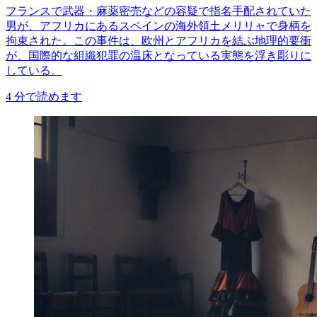
フランスで武器・麻薬密売などの容疑で指名手配されていた
男が、アフリカにあるスペインの海外領土メリリャで身柄を
拘束された。この事件は、欧州とアフリカを結ぶ地理的要衝
が、国際的な組織犯罪の温床となっている実態を浮き彫りに
している。
4
分で読めます