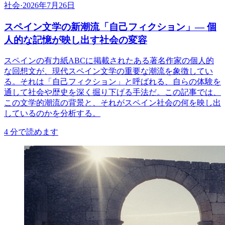
社会
·
2026年7月26日
スペイン文学の新潮流「自己フィクション」— 個
人的な記憶が映し出す社会の変容
スペインの有力紙ABCに掲載されたある著名作家の個人的
な回想文が、現代スペイン文学の重要な潮流を象徴してい
る。それは「自己フィクション」と呼ばれる、自らの体験を
通して社会や歴史を深く掘り下げる手法だ。この記事では、
この文学的潮流の背景と、それがスペイン社会の何を映し出
しているのかを分析する。
4
分で読めます