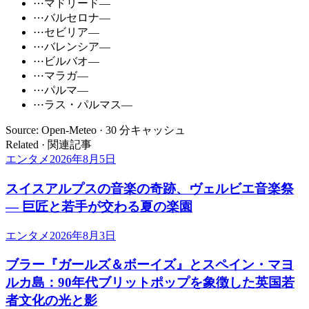
⋯
マドリード
—
⋯
バルセロナ
—
⋯
セビリア
—
⋯
バレンシア
—
⋯
ビルバオ
—
⋯
マラガ
—
⋯
パルマ
—
⋯
ラス・パルマス
—
Source: Open-Meteo · 30 分キャッシュ
Related · 関連記事
エンタメ
2026年8月5日
スイスアルプスの音楽の奇跡、ヴェルビエ音楽祭
— 巨匠と若手が交わる夏の楽園
エンタメ
2026年8月3日
ブラー『ガールズ＆ボーイズ』とスペイン・マヨ
ルカ島：90年代ブリットポップを象徴した英国若
者文化の光と影