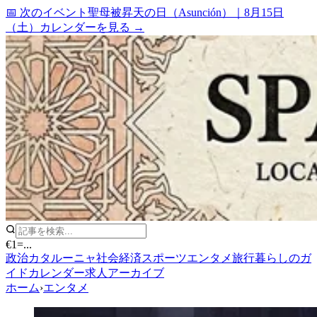
📅 次のイベント
聖母被昇天の日（Asunción）
｜
8月15日
（土）
カレンダーを見る →
€1
=
...
政治
カタルーニャ
社会
経済
スポーツ
エンタメ
旅行
暮らしのガ
イド
カレンダー
求人
アーカイブ
ホーム
›
エンタメ