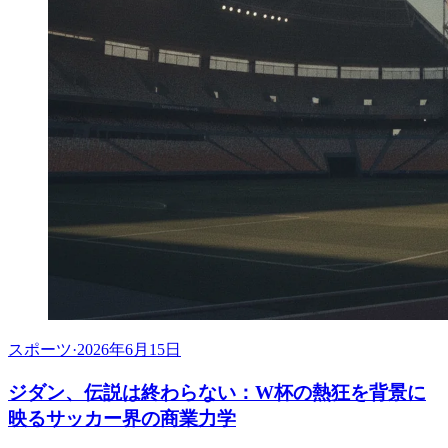
スポーツ
·
2026年6月15日
ジダン、伝説は終わらない：W杯の熱狂を背景に
映るサッカー界の商業力学