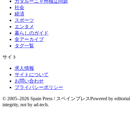
カタルーニャ州独立問題
社会
経済
スポーツ
エンタメ
暮らしのガイド
全アーカイブ
タグ一覧
サイト
求人情報
サイトについて
お問い合わせ
プライバシーポリシー
© 2005–
2026
Spain Press / スペインプレス
Powered by editorial
integrity, not by ad-tech.