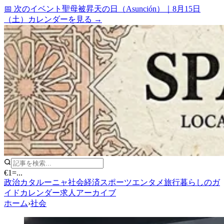
📅 次のイベント
聖母被昇天の日（Asunción）
｜
8月15日
（土）
カレンダーを見る →
€1
=
...
政治
カタルーニャ
社会
経済
スポーツ
エンタメ
旅行
暮らしのガ
イド
カレンダー
求人
アーカイブ
ホーム
›
社会