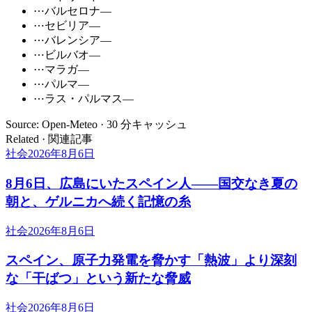
⋯
バルセロナ
—
⋯
セビリア
—
⋯
バレンシア
—
⋯
ビルバオ
—
⋯
マラガ
—
⋯
パルマ
—
⋯
ラス・パルマス
—
Source: Open-Meteo · 30 分キャッシュ
Related · 関連記事
社会
2026年8月6日
8月6日、広島にいたスペイン人――国交なき夏の
朝と、ゲルニカへ続く記憶の糸
社会
2026年8月6日
スペイン、原子力発電を脅かす「熱波」より深刻
な「干ばつ」という新たな脅威
社会
2026年8月6日