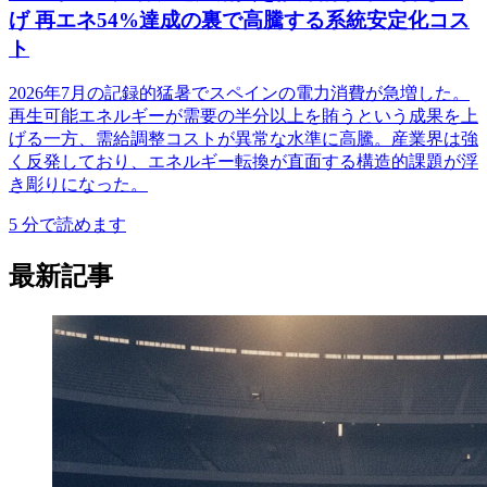
げ 再エネ54%達成の裏で高騰する系統安定化コス
ト
2026年7月の記録的猛暑でスペインの電力消費が急増した。
再生可能エネルギーが需要の半分以上を賄うという成果を上
げる一方、需給調整コストが異常な水準に高騰。産業界は強
く反発しており、エネルギー転換が直面する構造的課題が浮
き彫りになった。
5
分で読めます
最新記事