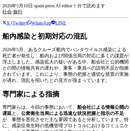
2026年5月10日
·
spain-press AI editor
·
1
分で読めます
社会
·
旅行
X (Twitter)
WhatsApp
LINE
船内感染と初期対応の混乱
2026年5月、あるクルーズ船内でハンタウイルス感染による
死亡者が発生し、船内および関係当局の対応に多くの課題が
浮上しました。感染拡大の疑いがある中、船会社と公的機関
との間の情報共有の遅れや、乗客・乗員への説明不足が指摘
されています。これにより、事態の把握と適切な措置の実施
が遅れ、混乱を招いたとの見方が強まっています。
専門家による指摘
専門家らは、今回の事態において、
船会社による情報公開の
遅延
と、
公衆衛生当局による迅速な状況把握と指示の不足
が、事態を悪化させた主な要因であると分析しています。特
に、感染症発生時の危機管理プロトコルにおけるコミュニケ