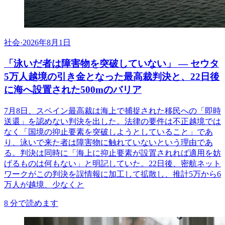
社会
·
2026年8月1日
「泳いだ者は障害物を突破していない」 ― セウタ
5万人越境の引き金となった最高裁判決と、22日後
に海へ設置された500mのバリア
7月8日、スペイン最高裁は海上で捕捉された移民への「即時
送還」を認めない判決を出した。法律の要件は不正越境では
なく「国境の抑止要素を突破しようとしていること」であ
り、泳いで来た者は障害物に触れていないという理由であ
る。判決は同時に「海上に抑止要素が設置されれば適用を妨
げるものは何もない」と明記していた。22日後、密航ネット
ワークがこの判決を誤情報に加工して拡散し、推計5万から6
万人が越境、少なくと
8
分で読めます