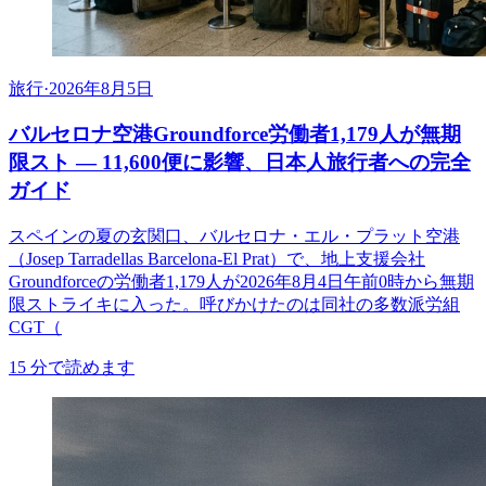
旅行
·
2026年8月5日
バルセロナ空港Groundforce労働者1,179人が無期
限スト ― 11,600便に影響、日本人旅行者への完全
ガイド
スペインの夏の玄関口、バルセロナ・エル・プラット空港
（Josep Tarradellas Barcelona-El Prat）で、地上支援会社
Groundforceの労働者1,179人が2026年8月4日午前0時から無期
限ストライキに入った。呼びかけたのは同社の多数派労組
CGT（
15
分で読めます