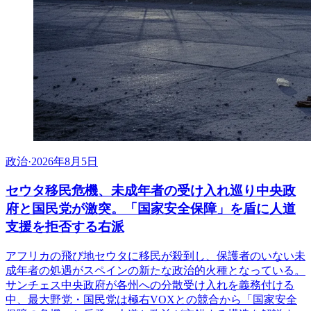
政治
·
2026年8月5日
セウタ移民危機、未成年者の受け入れ巡り中央政
府と国民党が激突。「国家安全保障」を盾に人道
支援を拒否する右派
アフリカの飛び地セウタに移民が殺到し、保護者のいない未
成年者の処遇がスペインの新たな政治的火種となっている。
サンチェス中央政府が各州への分散受け入れを義務付ける
中、最大野党・国民党は極右VOXとの競合から「国家安全