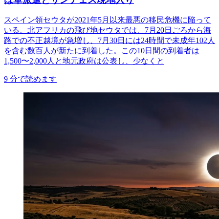
スペイン領セウタが2021年5月以来最悪の移民危機に陥って
いる。北アフリカの飛び地セウタでは、7月20日ごろから海
路での不正越境が急増し、7月30日には24時間で未成年102人
を含む数百人が新たに到着した。この10日間の到着者は
1,500〜2,000人と地元政府は公表し、少なくと
9
分で読めます