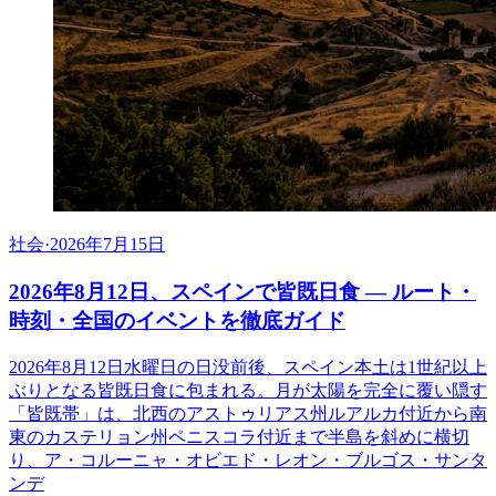
社会
·
2026年7月15日
2026年8月12日、スペインで皆既日食 ― ルート・
時刻・全国のイベントを徹底ガイド
2026年8月12日水曜日の日没前後、スペイン本土は1世紀以上
ぶりとなる皆既日食に包まれる。月が太陽を完全に覆い隠す
「皆既帯」は、北西のアストゥリアス州ルアルカ付近から南
東のカステリョン州ペニスコラ付近まで半島を斜めに横切
り、ア・コルーニャ・オビエド・レオン・ブルゴス・サンタ
ンデ