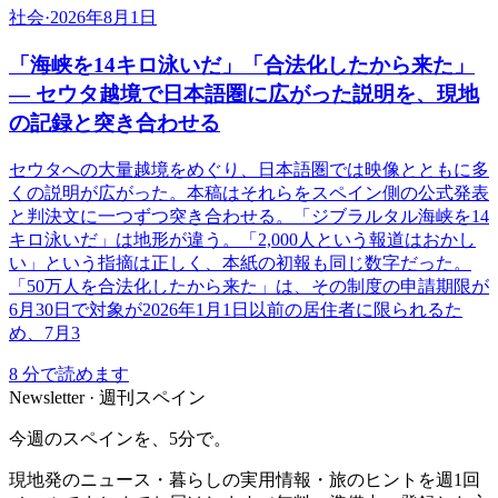
社会
·
2026年8月1日
「海峡を14キロ泳いだ」「合法化したから来た」
― セウタ越境で日本語圏に広がった説明を、現地
の記録と突き合わせる
セウタへの大量越境をめぐり、日本語圏では映像とともに多
くの説明が広がった。本稿はそれらをスペイン側の公式発表
と判決文に一つずつ突き合わせる。「ジブラルタル海峡を14
キロ泳いだ」は地形が違う。「2,000人という報道はおかし
い」という指摘は正しく、本紙の初報も同じ数字だった。
「50万人を合法化したから来た」は、その制度の申請期限が
6月30日で対象が2026年1月1日以前の居住者に限られるた
め、7月3
8
分で読めます
Newsletter · 週刊スペイン
今週のスペインを、5分で。
現地発のニュース・暮らしの実用情報・旅のヒントを週1回