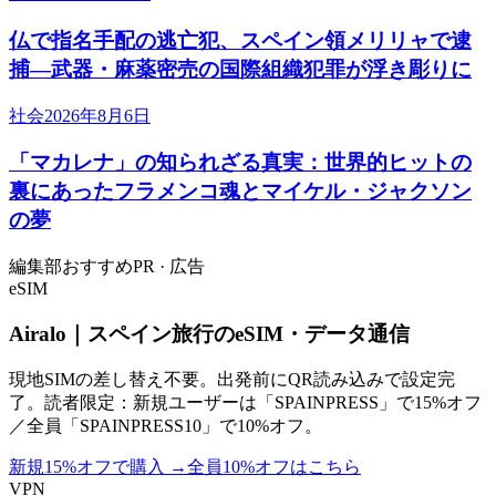
仏で指名手配の逃亡犯、スペイン領メリリャで逮
捕―武器・麻薬密売の国際組織犯罪が浮き彫りに
社会
2026年8月6日
「マカレナ」の知られざる真実：世界的ヒットの
裏にあったフラメンコ魂とマイケル・ジャクソン
の夢
編集部おすすめ
PR · 広告
eSIM
Airalo｜スペイン旅行のeSIM・データ通信
現地SIMの差し替え不要。出発前にQR読み込みで設定完
了。読者限定：新規ユーザーは「SPAINPRESS」で15%オフ
／全員「SPAINPRESS10」で10%オフ。
新規15%オフで購入
→
全員10%オフはこちら
VPN