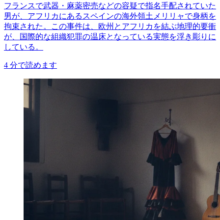
フランスで武器・麻薬密売などの容疑で指名手配されていた
男が、アフリカにあるスペインの海外領土メリリャで身柄を
拘束された。この事件は、欧州とアフリカを結ぶ地理的要衝
が、国際的な組織犯罪の温床となっている実態を浮き彫りに
している。
4
分で読めます