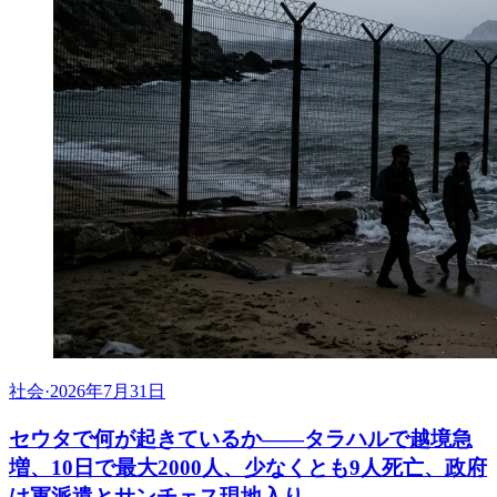
社会
·
2026年7月31日
セウタで何が起きているか——タラハルで越境急
増、10日で最大2000人、少なくとも9人死亡、政府
は軍派遣とサンチェス現地入り