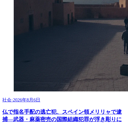
社会
·
2026年8月6日
仏で指名手配の逃亡犯、スペイン領メリリャで逮
捕―武器・麻薬密売の国際組織犯罪が浮き彫りに