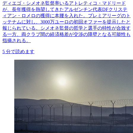
ディエゴ・シメオネ監督率いるアトレティコ・マドリード
が、長年獲得を熱望してきたアルゼンチン代表DFクリステ
ィアン・ロメロの獲得に本腰を入れた。プレミアリーグのト
ッテナムに対し、3000万ユーロの初回オファーを提示したと
報じられている。シメオネ監督の哲学と選手の特性が合致す
る一方、両クラブ間の経済格差が交渉の障壁となる可能性も
指摘される。
5
分で読めます