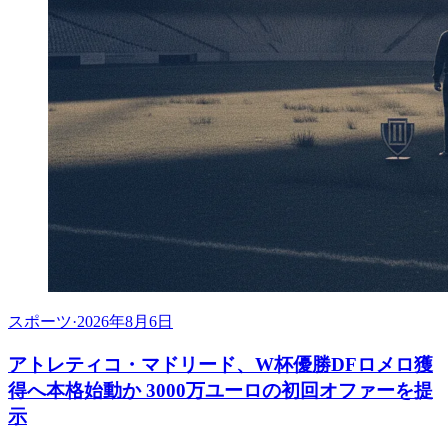
スポーツ
·
2026年8月6日
アトレティコ・マドリード、W杯優勝DFロメロ獲
得へ本格始動か 3000万ユーロの初回オファーを提
示