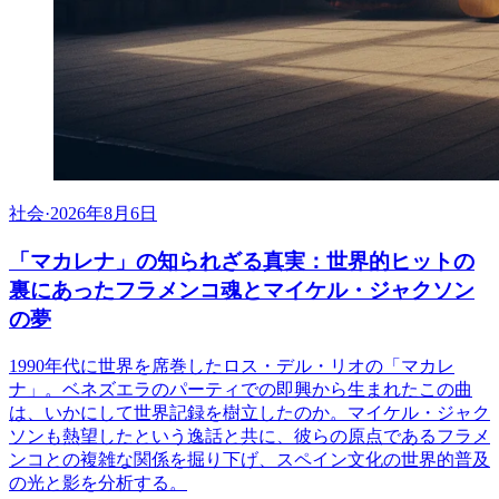
社会
·
2026年8月6日
「マカレナ」の知られざる真実：世界的ヒットの
裏にあったフラメンコ魂とマイケル・ジャクソン
の夢
1990年代に世界を席巻したロス・デル・リオの「マカレ
ナ」。ベネズエラのパーティでの即興から生まれたこの曲
は、いかにして世界記録を樹立したのか。マイケル・ジャク
ソンも熱望したという逸話と共に、彼らの原点であるフラメ
ンコとの複雑な関係を掘り下げ、スペイン文化の世界的普及
の光と影を分析する。