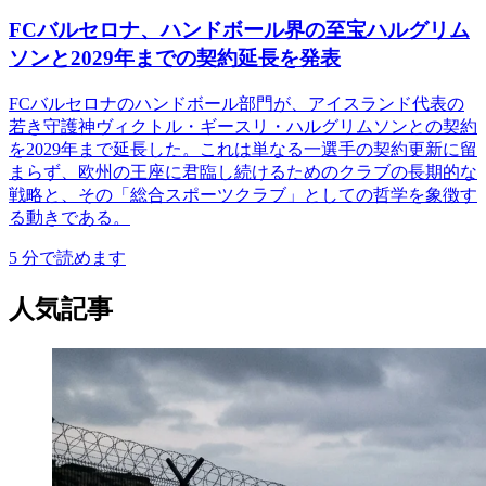
FCバルセロナ、ハンドボール界の至宝ハルグリム
ソンと2029年までの契約延長を発表
FCバルセロナのハンドボール部門が、アイスランド代表の
若き守護神ヴィクトル・ギースリ・ハルグリムソンとの契約
を2029年まで延長した。これは単なる一選手の契約更新に留
まらず、欧州の王座に君臨し続けるためのクラブの長期的な
戦略と、その「総合スポーツクラブ」としての哲学を象徴す
る動きである。
5
分で読めます
人気記事