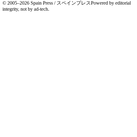
© 2005–
2026
Spain Press / スペインプレス
Powered by editorial
integrity, not by ad-tech.