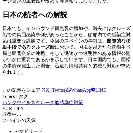
ーションの重要性が改めて浮き彫りになりました。
日本の読者への解説
日本でも、インバウンド観光客の増加や、過去にはクルーズ
船での集団感染事例があったことから、船舶内での感染症対
策は重要な課題です。今回のスペインの事例は、
国際的な移
動手段であるクルーズ船
において、国境を越えた公衆衛生当
局と民間企業の連携、そして迅速かつ透明性のある情報公開
がいかに重要であるかを示しています。日本国内でも、同様
の事態が発生した場合、迅速な情報共有と的確な対応が求め
られます。
この記事をシェア:
X (Twitter)
WhatsApp
LINE
Topics · タグ
ハンタウイルス
クルーズ船
感染症対策
EUR · JPY
取得中…
スペインの天気
⋯
マドリード
—