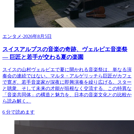
エンタメ
·
2026年8月5日
スイスアルプスの音楽の奇跡、ヴェルビエ音楽祭
— 巨匠と若手が交わる夏の楽園
スイスの山村ヴェルビエで夏に開かれる音楽祭は、単なる演
奏会の連続ではない。マルタ・アルゲリッチら巨匠がカフェ
で寛ぎ、若手音楽家が深夜に即興演奏を繰り広げる。スター
と聴衆、そして未来の才能が垣根なく交流する、この特異な
「音楽共同体」の構造と魅力を、日本の音楽文化との比較か
ら読み解く。
6
分で読めます