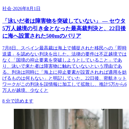
社会
·
2026年8月1日
「泳いだ者は障害物を突破していない」 ― セウタ
5万人越境の引き金となった最高裁判決と、22日後
に海へ設置された500mのバリア
7月8日、スペイン最高裁は海上で捕捉された移民への「即時
送還」を認めない判決を出した。法律の要件は不正越境では
なく「国境の抑止要素を突破しようとしていること」であ
り、泳いで来た者は障害物に触れていないという理由であ
る。判決は同時に「海上に抑止要素が設置されれば適用を妨
げるものは何もない」と明記していた。22日後、密航ネット
ワークがこの判決を誤情報に加工して拡散し、推計5万から6
万人が越境、少なくと
8
分で読めます