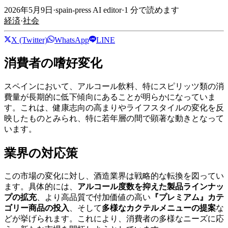
2026年5月9日
·
spain-press AI editor
·
1
分で読めます
経済
·
社会
X (Twitter)
WhatsApp
LINE
消費者の嗜好変化
スペインにおいて、アルコール飲料、特にスピリッツ類の消
費量が長期的に低下傾向にあることが明らかになっていま
す。これは、健康志向の高まりやライフスタイルの変化を反
映したものとみられ、特に若年層の間で顕著な動きとなって
います。
業界の対応策
この市場の変化に対し、酒造業界は戦略的な転換を図ってい
ます。具体的には、
アルコール度数を抑えた製品ラインナッ
プの拡充
、より高品質で付加価値の高い
『プレミアム』カテ
ゴリー商品の投入
、そして
多様なカクテルメニューの提案
な
どが挙げられます。これにより、消費者の多様なニーズに応