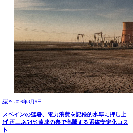
経済
·
2026年8月5日
スペインの猛暑、電力消費を記録的水準に押し上
げ 再エネ54%達成の裏で高騰する系統安定化コス
ト