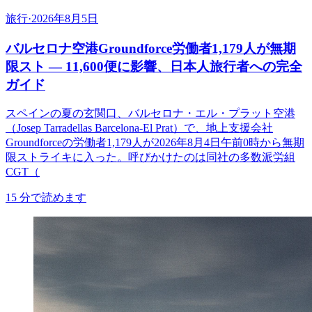
旅行
·
2026年8月5日
バルセロナ空港Groundforce労働者1,179人が無期
限スト ― 11,600便に影響、日本人旅行者への完全
ガイド
スペインの夏の玄関口、バルセロナ・エル・プラット空港
（Josep Tarradellas Barcelona-El Prat）で、地上支援会社
Groundforceの労働者1,179人が2026年8月4日午前0時から無期
限ストライキに入った。呼びかけたのは同社の多数派労組
CGT（
15
分で読めます