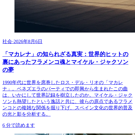
社会
·
2026年8月6日
「マカレナ」の知られざる真実：世界的ヒットの
裏にあったフラメンコ魂とマイケル・ジャクソン
の夢
1990年代に世界を席巻したロス・デル・リオの「マカレ
ナ」。ベネズエラのパーティでの即興から生まれたこの曲
は、いかにして世界記録を樹立したのか。マイケル・ジャク
ソンも熱望したという逸話と共に、彼らの原点であるフラメ
ンコとの複雑な関係を掘り下げ、スペイン文化の世界的普及
の光と影を分析する。
6
分で読めます