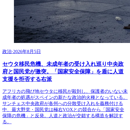
政治
·
2026年8月5日
セウタ移民危機、未成年者の受け入れ巡り中央政
府と国民党が激突。「国家安全保障」を盾に人道
支援を拒否する右派
アフリカの飛び地セウタに移民が殺到し、保護者のいない未
成年者の処遇がスペインの新たな政治的火種となっている。
サンチェス中央政府が各州への分散受け入れを義務付ける
中、最大野党・国民党は極右VOXとの競合から「国家安全
保障の危機」と反発。人道と政治が交錯する構造を解説す
る。