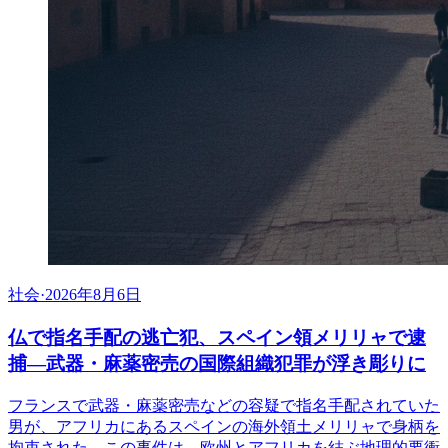
社会
·
2026年8月6日
仏で指名手配の逃亡犯、スペイン領メリリャで逮
捕―武器・麻薬密売の国際組織犯罪が浮き彫りに
フランスで武器・麻薬密売などの容疑で指名手配されていた
男が、アフリカにあるスペインの海外領土メリリャで身柄を
拘束された。この事件は、欧州とアフリカを結ぶ地理的要衝