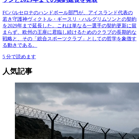
FCバルセロナのハンドボール部門が、アイスランド代表の
若き守護神ヴィクトル・ギースリ・ハルグリムソンとの契約
を2029年まで延長した。これは単なる一選手の契約更新に留
まらず、欧州の王座に君臨し続けるためのクラブの長期的な
戦略と、その「総合スポーツクラブ」としての哲学を象徴す
る動きである。
5
分で読めます
人気記事