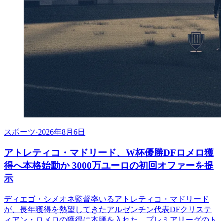
スポーツ
·
2026年8月6日
アトレティコ・マドリード、W杯優勝DFロメロ獲
得へ本格始動か 3000万ユーロの初回オファーを提
示
ディエゴ・シメオネ監督率いるアトレティコ・マドリード
が、長年獲得を熱望してきたアルゼンチン代表DFクリステ
ィアン・ロメロの獲得に本腰を入れた。プレミアリーグのト