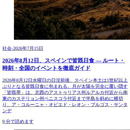
社会
·
2026年7月15日
2026年8月12日、スペインで皆既日食 ― ルート・
時刻・全国のイベントを徹底ガイド
2026年8月12日水曜日の日没前後、スペイン本土は1世紀以上
ぶりとなる皆既日食に包まれる。月が太陽を完全に覆い隠す
「皆既帯」は、北西のアストゥリアス州ルアルカ付近から南
東のカステリョン州ペニスコラ付近まで半島を斜めに横切
り、ア・コルーニャ・オビエド・レオン・ブルゴス・サンタ
ンデ
9
分で読めます