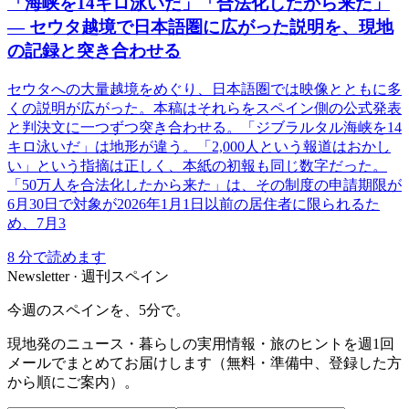
「海峡を14キロ泳いだ」「合法化したから来た」
― セウタ越境で日本語圏に広がった説明を、現地
の記録と突き合わせる
セウタへの大量越境をめぐり、日本語圏では映像とともに多
くの説明が広がった。本稿はそれらをスペイン側の公式発表
と判決文に一つずつ突き合わせる。「ジブラルタル海峡を14
キロ泳いだ」は地形が違う。「2,000人という報道はおかし
い」という指摘は正しく、本紙の初報も同じ数字だった。
「50万人を合法化したから来た」は、その制度の申請期限が
6月30日で対象が2026年1月1日以前の居住者に限られるた
め、7月3
8
分で読めます
Newsletter · 週刊スペイン
今週のスペインを、5分で。
現地発のニュース・暮らしの実用情報・旅のヒントを週1回
メールでまとめてお届けします（無料・準備中、登録した方
から順にご案内）。