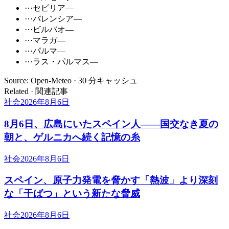
⋯
セビリア
—
⋯
バレンシア
—
⋯
ビルバオ
—
⋯
マラガ
—
⋯
パルマ
—
⋯
ラス・パルマス
—
Source: Open-Meteo · 30 分キャッシュ
Related · 関連記事
社会
2026年8月6日
8月6日、広島にいたスペイン人――国交なき夏の
朝と、ゲルニカへ続く記憶の糸
社会
2026年8月6日
スペイン、原子力発電を脅かす「熱波」より深刻
な「干ばつ」という新たな脅威
社会
2026年8月6日