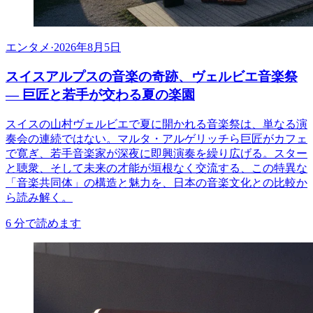
エンタメ
·
2026年8月5日
スイスアルプスの音楽の奇跡、ヴェルビエ音楽祭
— 巨匠と若手が交わる夏の楽園
スイスの山村ヴェルビエで夏に開かれる音楽祭は、単なる演
奏会の連続ではない。マルタ・アルゲリッチら巨匠がカフェ
で寛ぎ、若手音楽家が深夜に即興演奏を繰り広げる。スター
と聴衆、そして未来の才能が垣根なく交流する、この特異な
「音楽共同体」の構造と魅力を、日本の音楽文化との比較か
ら読み解く。
6
分で読めます