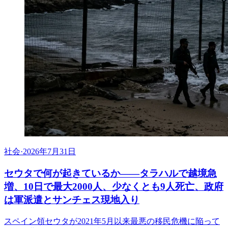
社会
·
2026年7月31日
セウタで何が起きているか——タラハルで越境急
増、10日で最大2000人、少なくとも9人死亡、政府
は軍派遣とサンチェス現地入り
スペイン領セウタが2021年5月以来最悪の移民危機に陥って