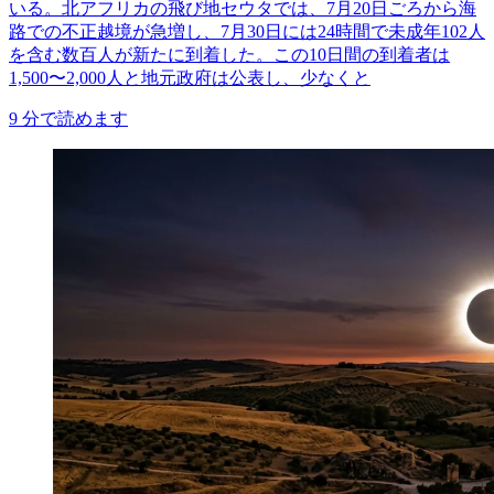
いる。北アフリカの飛び地セウタでは、7月20日ごろから海
路での不正越境が急増し、7月30日には24時間で未成年102人
を含む数百人が新たに到着した。この10日間の到着者は
1,500〜2,000人と地元政府は公表し、少なくと
9
分で読めます