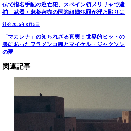
仏で指名手配の逃亡犯、スペイン領メリリャで逮
捕―武器・麻薬密売の国際組織犯罪が浮き彫りに
社会
2026年8月6日
「マカレナ」の知られざる真実：世界的ヒットの
裏にあったフラメンコ魂とマイケル・ジャクソン
の夢
関連記事