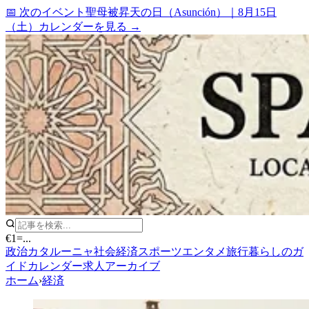
📅 次のイベント
聖母被昇天の日（Asunción）
｜
8月15日
（土）
カレンダーを見る →
€1
=
...
政治
カタルーニャ
社会
経済
スポーツ
エンタメ
旅行
暮らしのガ
イド
カレンダー
求人
アーカイブ
ホーム
›
経済