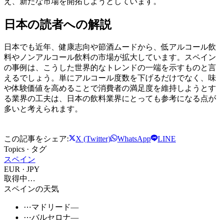
え、新たな市場を開拓しようとしています。
日本の読者への解説
日本でも近年、健康志向や節酒ムードから、低アルコール飲
料やノンアルコール飲料の市場が拡大しています。スペイン
の事例は、こうした世界的なトレンドの一端を示すものと言
えるでしょう。単にアルコール度数を下げるだけでなく、味
や体験価値を高めることで消費者の満足度を維持しようとす
る業界の工夫は、日本の飲料業界にとっても参考になる点が
多いと考えられます。
この記事をシェア:
X (Twitter)
WhatsApp
LINE
Topics · タグ
スペイン
EUR · JPY
取得中…
スペインの天気
⋯
マドリード
—
⋯
バルセロナ
—