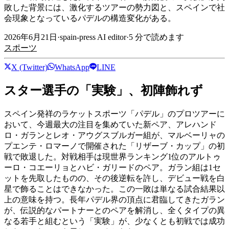
敗した背景には、激化するツアーの勢力図と、スペインで社
会現象となっているパデルの構造変化がある。
2026年6月21日
·
spain-press AI editor
·
5
分で読めます
スポーツ
X (Twitter)
WhatsApp
LINE
スター選手の「実験」、初陣飾れず
スペイン発祥のラケットスポーツ「パデル」のプロツアーに
おいて、今週最大の注目を集めていた新ペア、アレハンド
ロ・ガランとレオ・アウグスブルガー組が、マルベーリャの
プエンテ・ロマーノで開催された「リザーブ・カップ」の初
戦で敗退した。対戦相手は現世界ランキング1位のアルトゥ
ーロ・コエーリョとハビ・ガリードのペア。ガラン組は1セ
ットを先取したものの、その後逆転を許し、デビュー戦を白
星で飾ることはできなかった。この一敗は単なる試合結果以
上の意味を持つ。長年パデル界の頂点に君臨してきたガラン
が、伝説的なパートナーとのペアを解消し、全くタイプの異
なる若手と組むという「実験」が、少なくとも初戦では成功