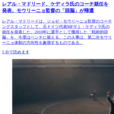
レアル・マドリード、ケディラ氏のコーチ就任を
発表。モウリーニョ監督の「頭脳」が帰還
レアル・マドリードは、ジョゼ・モウリーニョ監督のコーチ
ングスタッフとして、元ドイツ代表MFサミ・ケディラ氏の
就任を発表した。2010年に選手として獲得した「戦術的頭
脳」を、今度はベンチに据える。この人事は、第二次モウリ
ーニョ体制の方向性を象徴するものである。
5
分で読めます