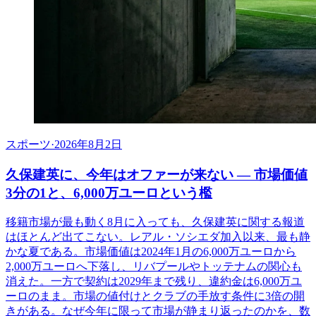
スポーツ
·
2026年8月2日
久保建英に、今年はオファーが来ない ― 市場価値
3分の1と、6,000万ユーロという檻
移籍市場が最も動く8月に入っても、久保建英に関する報道
はほとんど出てこない。レアル・ソシエダ加入以来、最も静
かな夏である。市場価値は2024年1月の6,000万ユーロから
2,000万ユーロへ下落し、リバプールやトッテナムの関心も
消えた。一方で契約は2029年まで残り、違約金は6,000万ユ
ーロのまま。市場の値付けとクラブの手放す条件に3倍の開
きがある。なぜ今年に限って市場が静まり返ったのかを、数