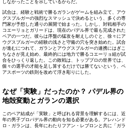
しなかったことを示しているからだ。
試合は、経験と戦術で勝るガランがゲームを組み立て、アウ
グスブルガーの強烈なスマッシュで決めるという、多くの専
門家が予想した通りの展開で始まった。しかし、対戦相手の
コエーリョとガリードは、現在のパデル界で最も完成された
ペアの一つだ。彼らは序盤の猛攻を耐えしのぐと、徐々にア
ウグスブルガーの経験の浅さと守備の穴を突き始めた。試合
が進むにつれて、ガランとアウグスブルガーの連携にはぎこ
ちなさが見え始め、最終的には地力で勝るコエーリョ組が試
合をひっくり返した。この敗戦は、トッププロの世界では、
個々の選手の才能を足し算するだけでは勝てないという、ペ
アスポーツの鉄則を改めて浮き彫りにした。
なぜ「実験」だったのか？ パデル界の
地殻変動とガランの選択
このペア結成が「実験」と呼ばれる背景を理解するには、近
年の男子プロパデル界の動向を知る必要がある。アレハンド
ロ・ガランは、長年にわたりフアン・レブロンと共に「ガラ