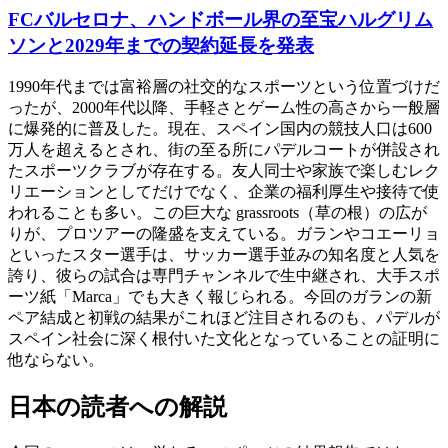
FCバルセロナ、ハンドボール界の至宝ハルグリム
ソンと2029年までの契約延長を発表
1990年代までは富裕層の社交的なスポーツという位置づけだ
ったが、2000年代以降、手軽さとゲーム性の高さから一般層
に爆発的に普及した。現在、スペイン国内の競技人口は600
万人を超えるとされ、街の至る所にパデルコートが併設され
たスポーツクラブが存在する。友人同士や家族で楽しむレク
リエーションとしてだけでなく、企業の福利厚生や接待で使
われることも多い。この巨大な grassroots（草の根）の広が
りが、プロツアーの隆盛を支えている。ガランやコエーリョ
といったスター選手は、サッカー選手並みの知名度と人気を
誇り、彼らの試合は専門チャンネルで生中継され、大手スポ
ーツ紙「Marca」でも大きく報じられる。今回のガランの新
ペア結成と初戦の結果がこれほど注目されるのも、パデルが
スペイン社会に深く根付いた文化となっていることの証明に
他ならない。
日本の読者への解説