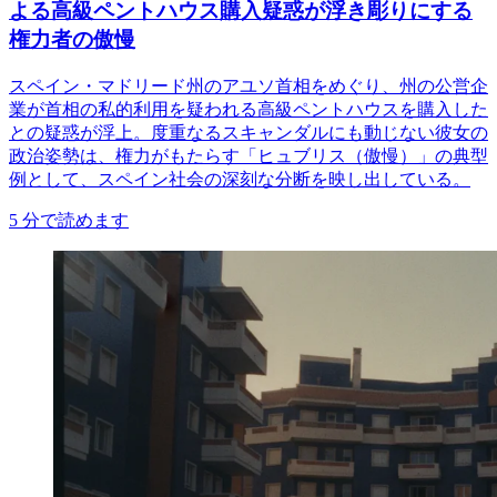
よる高級ペントハウス購入疑惑が浮き彫りにする
権力者の傲慢
スペイン・マドリード州のアユソ首相をめぐり、州の公営企
業が首相の私的利用を疑われる高級ペントハウスを購入した
との疑惑が浮上。度重なるスキャンダルにも動じない彼女の
政治姿勢は、権力がもたらす「ヒュブリス（傲慢）」の典型
例として、スペイン社会の深刻な分断を映し出している。
5
分で読めます