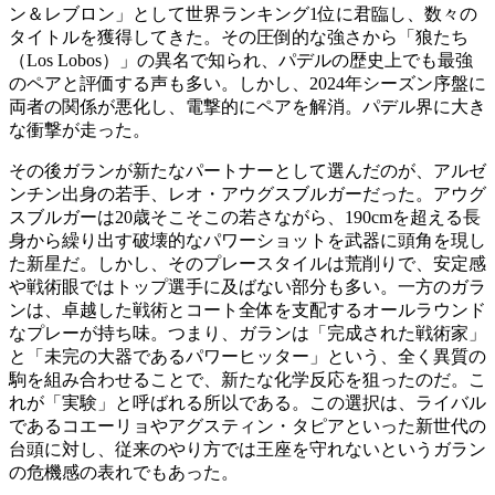
ン＆レブロン」として世界ランキング1位に君臨し、数々の
タイトルを獲得してきた。その圧倒的な強さから「狼たち
（Los Lobos）」の異名で知られ、パデルの歴史上でも最強
のペアと評価する声も多い。しかし、2024年シーズン序盤に
両者の関係が悪化し、電撃的にペアを解消。パデル界に大き
な衝撃が走った。
その後ガランが新たなパートナーとして選んだのが、アルゼ
ンチン出身の若手、レオ・アウグスブルガーだった。アウグ
スブルガーは20歳そこそこの若さながら、190cmを超える長
身から繰り出す破壊的なパワーショットを武器に頭角を現し
た新星だ。しかし、そのプレースタイルは荒削りで、安定感
や戦術眼ではトップ選手に及ばない部分も多い。一方のガラ
ンは、卓越した戦術とコート全体を支配するオールラウンド
なプレーが持ち味。つまり、ガランは「完成された戦術家」
と「未完の大器であるパワーヒッター」という、全く異質の
駒を組み合わせることで、新たな化学反応を狙ったのだ。こ
れが「実験」と呼ばれる所以である。この選択は、ライバル
であるコエーリョやアグスティン・タピアといった新世代の
台頭に対し、従来のやり方では王座を守れないというガラン
の危機感の表れでもあった。