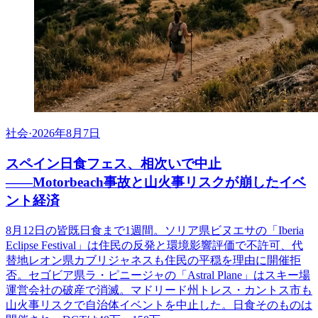
社会
·
2026年8月7日
スペイン日食フェス、相次いで中止
――Motorbeach事故と山火事リスクが崩したイベ
ント経済
8月12日の皆既日食まで1週間。ソリア県ビヌエサの「Iberia
Eclipse Festival」は住民の反発と環境影響評価で不許可、代
替地レオン県カブリジャネスも住民の平穏を理由に開催拒
否。セゴビア県ラ・ピニージャの「Astral Plane」はスキー場
運営会社の破産で消滅。マドリード州トレス・カントス市も
山火事リスクで自治体イベントを中止した。日食そのものは