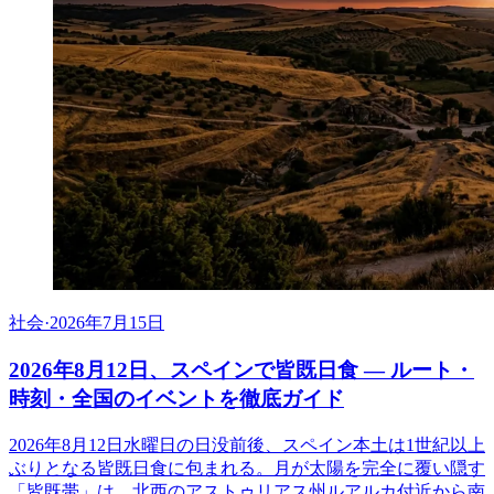
社会
·
2026年7月15日
2026年8月12日、スペインで皆既日食 ― ルート・
時刻・全国のイベントを徹底ガイド
2026年8月12日水曜日の日没前後、スペイン本土は1世紀以上
ぶりとなる皆既日食に包まれる。月が太陽を完全に覆い隠す
「皆既帯」は、北西のアストゥリアス州ルアルカ付近から南