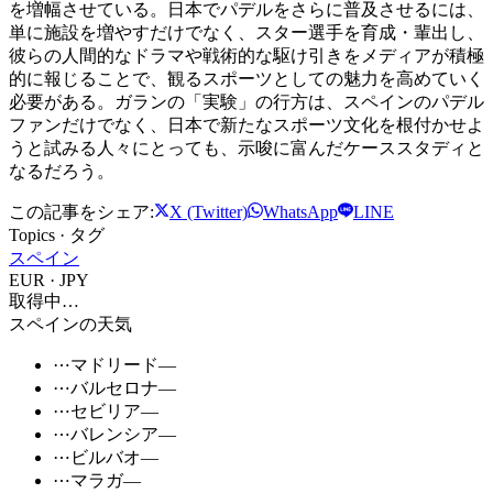
を増幅させている。日本でパデルをさらに普及させるには、
単に施設を増やすだけでなく、スター選手を育成・輩出し、
彼らの人間的なドラマや戦術的な駆け引きをメディアが積極
的に報じることで、観るスポーツとしての魅力を高めていく
必要がある。ガランの「実験」の行方は、スペインのパデル
ファンだけでなく、日本で新たなスポーツ文化を根付かせよ
うと試みる人々にとっても、示唆に富んだケーススタディと
なるだろう。
この記事をシェア:
X (Twitter)
WhatsApp
LINE
Topics · タグ
スペイン
EUR · JPY
取得中…
スペインの天気
⋯
マドリード
—
⋯
バルセロナ
—
⋯
セビリア
—
⋯
バレンシア
—
⋯
ビルバオ
—
⋯
マラガ
—