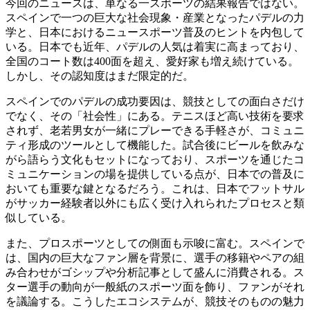
今回のニュースは、単なる一スポーツの結果報告ではない。
スペインで一つの巨大な社会現象・産業となったパデルの力
学と、日本におけるニュースポーツ普及のヒントを内包して
いる。日本でも近年、パデルの人気は着実に高まっており、
全国のコート数は400面を超え、愛好家も増え続けている。
しかし、その認知度はまだ限定的だ。
スペインでのパデルの成功要因は、競技としての面白さだけ
でなく、その「社会性」にある。テニスほど高い技術を要求
されず、老若男女が一緒にプレーできる手軽さが、コミュニ
ティ形成のツールとして機能した。試合後にビールを飲みな
がら語らう文化もセットになっており、スポーツを通じたコ
ミュニケーションの場を提供している点が、日本での普及に
おいても重要な鍵となるだろう。これは、日本でフットサル
がサッカー経験者以外にも広く受け入れられたプロセスと類
似している。
また、プロスポーツとしての側面も示唆に富む。スペインで
は、国内の巨大なファン層を背景に、選手の移籍やペアの組
み合わせがゴシップや分析記事として盛んに消費される。ス
ター選手の動向が一般紙のスポーツ面を飾り、ファンがそれ
を議論する。こうしたエコシステムが、競技そのものの魅力