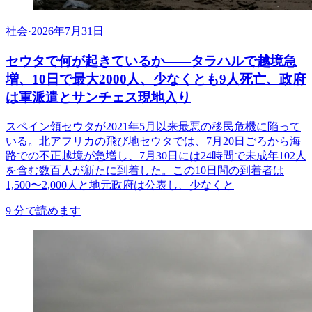
社会
·
2026年7月31日
セウタで何が起きているか——タラハルで越境急
増、10日で最大2000人、少なくとも9人死亡、政府
は軍派遣とサンチェス現地入り
スペイン領セウタが2021年5月以来最悪の移民危機に陥って
いる。北アフリカの飛び地セウタでは、7月20日ごろから海
路での不正越境が急増し、7月30日には24時間で未成年102人
を含む数百人が新たに到着した。この10日間の到着者は
1,500〜2,000人と地元政府は公表し、少なくと
9
分で読めます