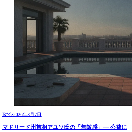
政治
·
2026年8月7日
マドリード州首相アユソ氏の「無敵感」— 公費に