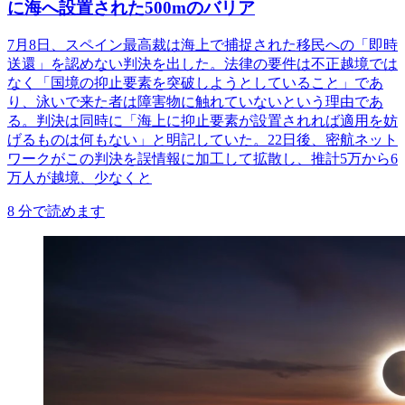
に海へ設置された500mのバリア
7月8日、スペイン最高裁は海上で捕捉された移民への「即時
送還」を認めない判決を出した。法律の要件は不正越境では
なく「国境の抑止要素を突破しようとしていること」であ
り、泳いで来た者は障害物に触れていないという理由であ
る。判決は同時に「海上に抑止要素が設置されれば適用を妨
げるものは何もない」と明記していた。22日後、密航ネット
ワークがこの判決を誤情報に加工して拡散し、推計5万から6
万人が越境、少なくと
8
分で読めます