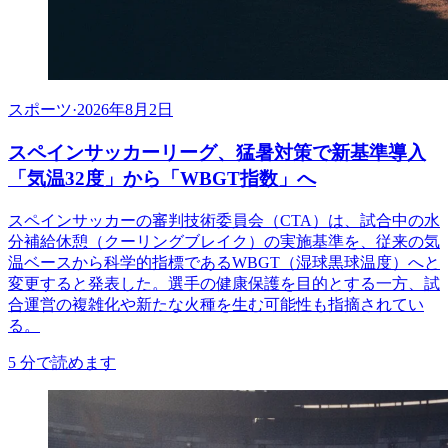
スポーツ
·
2026年8月2日
スペインサッカーリーグ、猛暑対策で新基準導入
「気温32度」から「WBGT指数」へ
スペインサッカーの審判技術委員会（CTA）は、試合中の水
分補給休憩（クーリングブレイク）の実施基準を、従来の気
温ベースから科学的指標であるWBGT（湿球黒球温度）へと
変更すると発表した。選手の健康保護を目的とする一方、試
合運営の複雑化や新たな火種を生む可能性も指摘されてい
る。
5
分で読めます