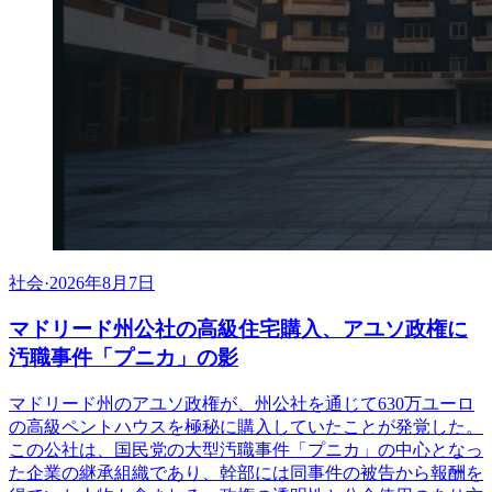
社会
·
2026年8月7日
マドリード州公社の高級住宅購入、アユソ政権に
汚職事件「プニカ」の影
マドリード州のアユソ政権が、州公社を通じて630万ユーロ
の高級ペントハウスを極秘に購入していたことが発覚した。
この公社は、国民党の大型汚職事件「プニカ」の中心となっ
た企業の継承組織であり、幹部には同事件の被告から報酬を