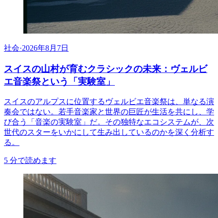
社会
·
2026年8月7日
スイスの山村が育むクラシックの未来：ヴェルビ
エ音楽祭という「実験室」
スイスのアルプスに位置するヴェルビエ音楽祭は、単なる演
奏会ではない。若手音楽家と世界の巨匠が生活を共にし、学
び合う「音楽の実験室」だ。その独特なエコシステムが、次
世代のスターをいかにして生み出しているのかを深く分析す
る。
5
分で読めます