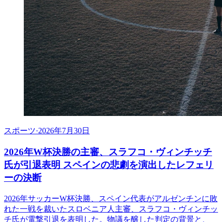
スポーツ
·
2026年7月30日
2026年W杯決勝の主審、スラフコ・ヴィンチッチ
氏が引退表明 スペインの悲劇を演出したレフェリ
ーの決断
2026年サッカーW杯決勝、スペイン代表がアルゼンチンに敗
れた一戦を裁いたスロベニア人主審、スラフコ・ヴィンチッ
チ氏が電撃引退を表明した。物議を醸した判定の背景と、