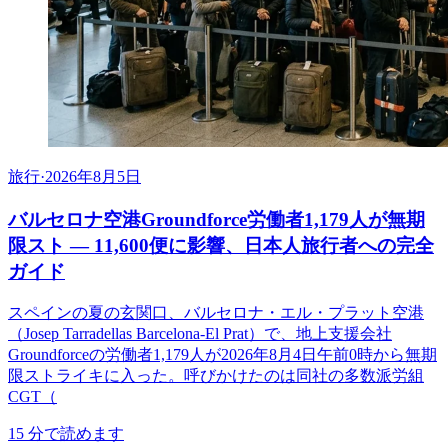
旅行
·
2026年8月5日
バルセロナ空港Groundforce労働者1,179人が無期
限スト ― 11,600便に影響、日本人旅行者への完全
ガイド
スペインの夏の玄関口、バルセロナ・エル・プラット空港
（Josep Tarradellas Barcelona-El Prat）で、地上支援会社
Groundforceの労働者1,179人が2026年8月4日午前0時から無期
限ストライキに入った。呼びかけたのは同社の多数派労組
CGT（
15
分で読めます