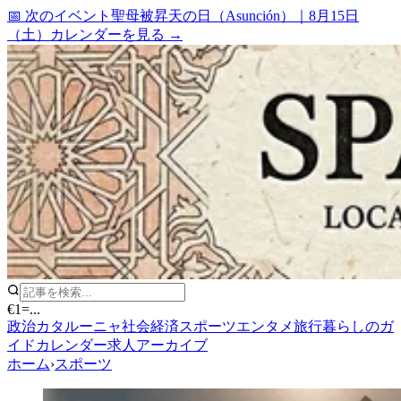
📅 次のイベント
聖母被昇天の日（Asunción）
｜
8月15日
（土）
カレンダーを見る →
€1
=
...
政治
カタルーニャ
社会
経済
スポーツ
エンタメ
旅行
暮らしのガ
イド
カレンダー
求人
アーカイブ
ホーム
›
スポーツ