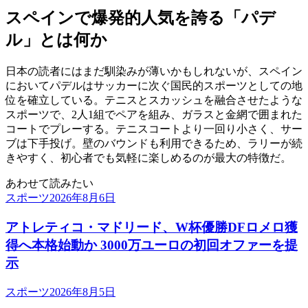
スペインで爆発的人気を誇る「パデ
ル」とは何か
日本の読者にはまだ馴染みが薄いかもしれないが、スペイン
においてパデルはサッカーに次ぐ国民的スポーツとしての地
位を確立している。テニスとスカッシュを融合させたような
スポーツで、2人1組でペアを組み、ガラスと金網で囲まれた
コートでプレーする。テニスコートより一回り小さく、サー
ブは下手投げ。壁のバウンドも利用できるため、ラリーが続
きやすく、初心者でも気軽に楽しめるのが最大の特徴だ。
あわせて読みたい
スポーツ
2026年8月6日
アトレティコ・マドリード、W杯優勝DFロメロ獲
得へ本格始動か 3000万ユーロの初回オファーを提
示
スポーツ
2026年8月5日