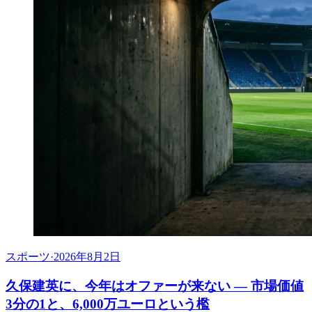
スポーツ
·
2026年8月2日
久保建英に、今年はオファーが来ない ― 市場価値
3分の1と、6,000万ユーロという檻