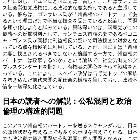
これに対し、アユソ氏と国民党は一貫して、これはサンチェ
ス社会労働党政権による政治的な魔女狩りであると主張して
いる。彼らは、ゴンサレス氏が「州首相のパートナー」であ
るという理由だけで不当な捜査を受けていると反論し、問題
を矮小化しようと試みている。興味深いのは、国民党がこの
疑惑への反撃材料として、サンチェス首相の妻であるベゴニ
ャ・ゴメス氏が同様に利益相反の疑いで司法捜査の対象とな
っている点を積極的に利用していることだ。国民党は「首相
の妻は捜査されるべきではないと擁護する一方で、州首相の
パートナーは攻撃するのか」という論法で、社会労働党のダ
ブルスタンダードを批判し、有権者の関心をそらす戦略をと
っている。これにより、スペイン政界は与野党トップの家族
を巻き込んだ前代未聞の泥仕合の様相を呈しており、政治不
信を一層深刻化させている。
日本の読者への解説：公私混同と政治
倫理の構造的問題
このアユソ州首相のパートナーを巡るスキャンダルは、日本
の政治状況を考える上でも多くの示唆を与えてくれる。日本
でも政治家の資金問題や公私混同は度々問題となるが、この