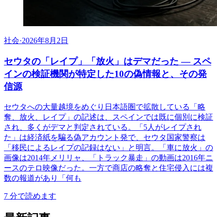
社会
·
2026年8月2日
セウタの「レイプ」「放火」はデマだった ― スペ
インの検証機関が特定した10の偽情報と、その発
信源
セウタへの大量越境をめぐり日本語圏で拡散している「略
奪、放火、レイプ」の記述は、スペインでは既に個別に検証
され、多くがデマと判定されている。「5人がレイプされ
た」は経済紙を騙る偽アカウント発で、セウタ国家警察は
「移民によるレイプの記録はない」と明言。「車に放火」の
画像は2014年メリリャ、「トラック暴走」の動画は2016年ニ
ースのテロ映像だった。一方で商店の略奪と住宅侵入には複
数の報道があり「何も
7
分で読めます