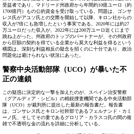
受益者であり、マドリード州政府から年間約10億ユーロ（約
1700億円）もの公的資金を受け取っている。問題は、ゴンサ
レス氏がアユソ氏との交際を開始して以降、キロン社からの
収入が7倍にも急増したという事実である。2020年には約27
万ユーロだった収入が、2022年には200万ユーロ近くにまで
跳ね上がった。州政府のトップのパートナーが、その州政府
から巨額の契約を得ている企業から莫大な利益を得るという
構図は、深刻な利益相反の疑念を招くのに十分であり、政治
問題化は避けられない状況にあった。
警察中央活動部隊（UCO）が暴いた不
正の連鎖
この疑惑に決定的な一撃を加えたのが、スペイン治安警察
（グアルディア・シビル）の精鋭捜査機関である中央活動部
隊（UCO）が裁判所に提出した最新の報告書だ。報告書
は、ゴンサレス氏とキロン社幹部であるフェルナンド・カミ
ーノ氏、そしてその妻であるグロリア・カラスコ氏の間の複
雑で不透明な金の流れを詳細に分析している。