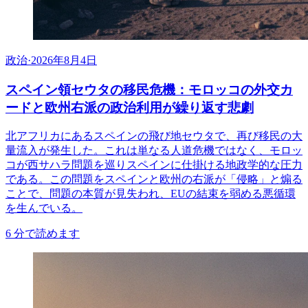
政治
·
2026年8月4日
スペイン領セウタの移民危機：モロッコの外交カ
ードと欧州右派の政治利用が繰り返す悲劇
北アフリカにあるスペインの飛び地セウタで、再び移民の大
量流入が発生した。これは単なる人道危機ではなく、モロッ
コが西サハラ問題を巡りスペインに仕掛ける地政学的な圧力
である。この問題をスペインと欧州の右派が「侵略」と煽る
ことで、問題の本質が見失われ、EUの結束を弱める悪循環
を生んでいる。
6
分で読めます