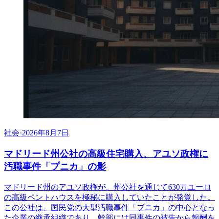
社会
·
2026年8月7日
マドリード州公社の高級住宅購入、アユソ政権に
汚職事件「プニカ」の影
マドリード州のアユソ政権が、州公社を通じて630万ユーロ
の高級ペントハウスを極秘に購入していたことが発覚した。
この公社は、国民党の大型汚職事件「プニカ」の中心となっ
た企業の継承組織であり、幹部には同事件の被告から報酬を