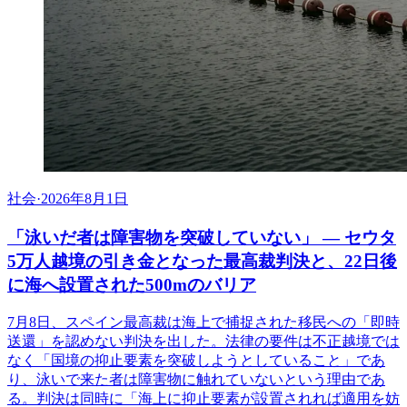
社会
·
2026年8月1日
「泳いだ者は障害物を突破していない」 ― セウタ
5万人越境の引き金となった最高裁判決と、22日後
に海へ設置された500mのバリア
7月8日、スペイン最高裁は海上で捕捉された移民への「即時
送還」を認めない判決を出した。法律の要件は不正越境では
なく「国境の抑止要素を突破しようとしていること」であ
り、泳いで来た者は障害物に触れていないという理由であ
る。判決は同時に「海上に抑止要素が設置されれば適用を妨