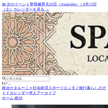
📅 次のイベント
聖母被昇天の日（Asunción）
｜
8月15日
（土）
カレンダーを見る →
€1
=
...
政治
カタルーニャ
社会
経済
スポーツ
エンタメ
旅行
暮らしのガ
イド
カレンダー
求人
アーカイブ
ホーム
›
政治