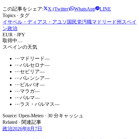
この記事をシェア:
X (Twitter)
WhatsApp
LINE
Topics · タグ
イサベル・ディアス・アユソ
国民党
汚職
マドリード州
スペイ
ン政治
EUR · JPY
取得中…
スペインの天気
⋯
マドリード
—
⋯
バルセロナ
—
⋯
セビリア
—
⋯
バレンシア
—
⋯
ビルバオ
—
⋯
マラガ
—
⋯
パルマ
—
⋯
ラス・パルマス
—
Source: Open-Meteo · 30 分キャッシュ
Related · 関連記事
政治
2026年8月7日