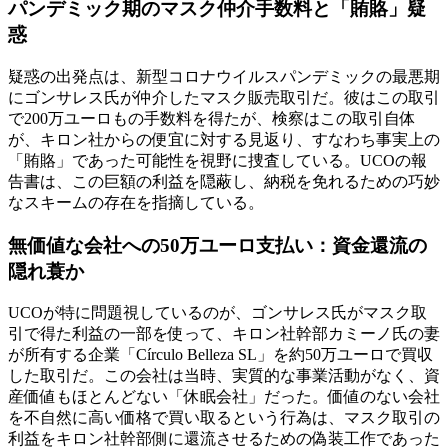
パンデミック期のマスク仲介手数料と「賄賂」疑
惑
疑惑の出発点は、新型コロナウイルスパンデミックの最悪期
にゴンサレス氏が仲介したマスク販売取引だ。彼はこの取引
で200万ユーロもの手数料を得たが、検察はこの取引自体
が、キロン社からの便宜に対する見返り、すなわち事実上の
「賄賂」であった可能性を視野に捜査している。UCOの報
告書は、この巨額の利益を隠蔽し、納税を免れるための巧妙
なスキームの存在を指摘している。
無価値な会社への50万ユーロ支払い：資金還流の
隠れ蓑か
UCOが特に問題視しているのが、ゴンサレス氏がマスク取
引で得た利益の一部を使って、キロン社幹部カミーノ氏の妻
が所有する企業「Círculo Belleza SL」を約50万ユーロで買収
した取引だ。この会社は当時、実質的な事業活動がなく、資
産価値もほとんどない「休眠会社」だった。価値のない会社
を不自然に高い価格で買い取るという行為は、マスク取引の
利益をキロン社幹部側に還流させるための偽装工作であった