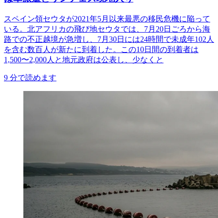
スペイン領セウタが2021年5月以来最悪の移民危機に陥って
いる。北アフリカの飛び地セウタでは、7月20日ごろから海
路での不正越境が急増し、7月30日には24時間で未成年102人
を含む数百人が新たに到着した。この10日間の到着者は
1,500〜2,000人と地元政府は公表し、少なくと
9
分で読めます