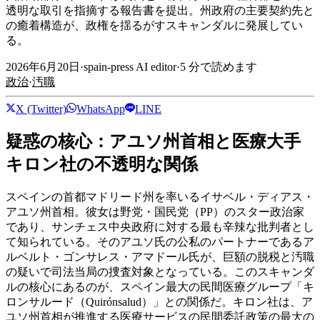
透明な取引を指摘する報告書を提出。州政府の主要契約先と
の癒着構造が、政権を揺るがすスキャンダルに発展してい
る。
2026年6月20日
·
spain-press AI editor
·
5
分で読めます
政治
·
汚職
X (Twitter)
WhatsApp
LINE
疑惑の核心：アユソ州首相と医療大手
キロン社の不透明な関係
スペインの首都マドリード州を率いるイサベル・ディアス・
アユソ州首相。彼女は野党・国民党（PP）のスター政治家
であり、サンチェス中央政府に対する最も辛辣な批判者とし
て知られている。そのアユソ氏の公私のパートナーであるア
ルベルト・ゴンサレス・アマドール氏が、巨額の脱税と汚職
の疑いで司法当局の捜査対象となっている。このスキャンダ
ルの核心にあるのが、スペイン最大の民間医療グループ「キ
ロンサルード（Quirónsalud）」との関係だ。キロン社は、ア
ユソ州首相が推進する医療サービスの民間委託政策の最大の