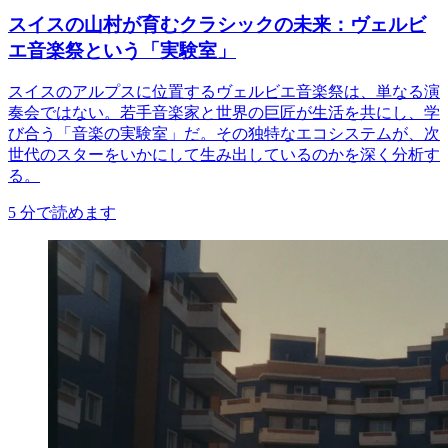
スイスの山村が育むクラシックの未来：ヴェルビ
エ音楽祭という「実験室」
スイスのアルプスに位置するヴェルビエ音楽祭は、単なる演
奏会ではない。若手音楽家と世界の巨匠が生活を共にし、学
び合う「音楽の実験室」だ。その独特なエコシステムが、次
世代のスターをいかにして生み出しているのかを深く分析す
る。
5
分で読めます