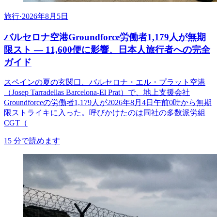
旅行
·
2026年8月5日
バルセロナ空港Groundforce労働者1,179人が無期
限スト ― 11,600便に影響、日本人旅行者への完全
ガイド
スペインの夏の玄関口、バルセロナ・エル・プラット空港
（Josep Tarradellas Barcelona-El Prat）で、地上支援会社
Groundforceの労働者1,179人が2026年8月4日午前0時から無期
限ストライキに入った。呼びかけたのは同社の多数派労組
CGT（
15
分で読めます