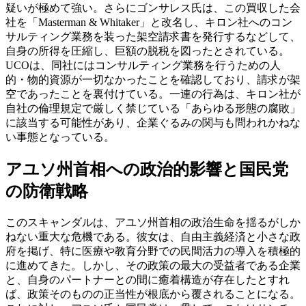
疑いが極めて強い。さらにゴンサレス氏は、この買収した会
社を「Masterman & Whitaker」と改名し、キロン社へのコン
サルティング業務を装った架空請求書を発行するなどして、
自身の所得を圧縮し、巨額の脱税を図ったとされている。
UCOは、同社にはコンサルティング業務を行うための人
的・物的資源が一切なかったことを確認しており、請求が架
空であったことを裏付けている。一連の行為は、キロン社が
自社の倫理規定で厳しく禁じている「あらゆる形態の腐敗」
に該当する可能性があり、企業ぐるみの関与も問われかねな
い事態となっている。
アユソ州首相への政治的影響と国民党
の防衛戦略
このスキャンダルは、アユソ州首相の政治生命を揺るがしか
ねない重大な危機である。彼女は、自由主義経済と小さな政
府を掲げ、特に医療や教育分野での民間活力の導入を積極的
に進めてきた。しかし、その政策の最大の受益者である企業
と、自身のパートナーとの間に癒着構造が存在したとすれ
ば、政策そのものの正当性が根底から覆されることになる。