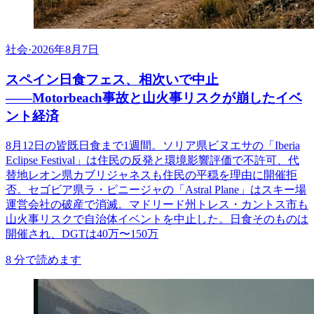
社会
·
2026年8月7日
スペイン日食フェス、相次いで中止
――Motorbeach事故と山火事リスクが崩したイベ
ント経済
8月12日の皆既日食まで1週間。ソリア県ビヌエサの「Iberia
Eclipse Festival」は住民の反発と環境影響評価で不許可、代
替地レオン県カブリジャネスも住民の平穏を理由に開催拒
否。セゴビア県ラ・ピニージャの「Astral Plane」はスキー場
運営会社の破産で消滅。マドリード州トレス・カントス市も
山火事リスクで自治体イベントを中止した。日食そのものは
開催され、DGTは40万〜150万
8
分で読めます