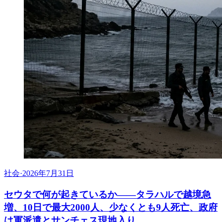
社会
·
2026年7月31日
セウタで何が起きているか——タラハルで越境急
増、10日で最大2000人、少なくとも9人死亡、政府
は軍派遣とサンチェス現地入り