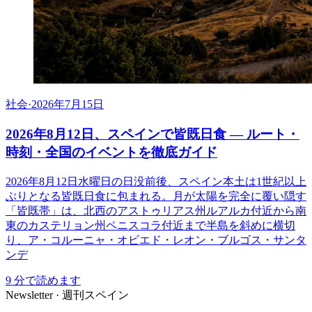
社会
·
2026年7月15日
2026年8月12日、スペインで皆既日食 ― ルート・
時刻・全国のイベントを徹底ガイド
2026年8月12日水曜日の日没前後、スペイン本土は1世紀以上
ぶりとなる皆既日食に包まれる。月が太陽を完全に覆い隠す
「皆既帯」は、北西のアストゥリアス州ルアルカ付近から南
東のカステリョン州ペニスコラ付近まで半島を斜めに横切
り、ア・コルーニャ・オビエド・レオン・ブルゴス・サンタ
ンデ
9
分で読めます
Newsletter · 週刊スペイン