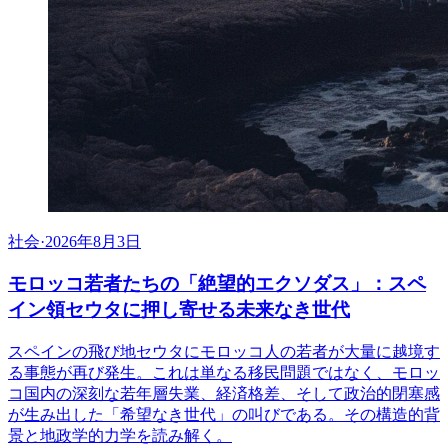
社会
·
2026年8月3日
モロッコ若者たちの「絶望的エクソダス」：スペ
イン領セウタに押し寄せる未来なき世代
スペインの飛び地セウタにモロッコ人の若者が大量に越境す
る事態が再び発生。これは単なる移民問題ではなく、モロッ
コ国内の深刻な若年層失業、経済格差、そして政治的閉塞感
が生み出した「希望なき世代」の叫びである。その構造的背
景と地政学的力学を読み解く。