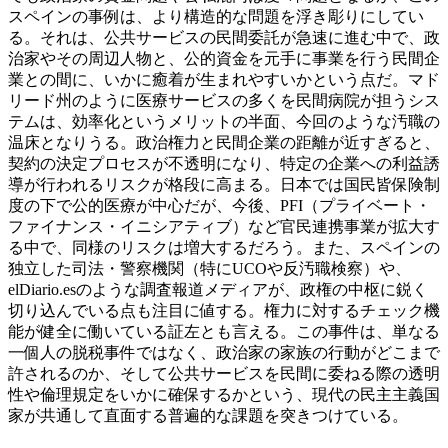
スペインの事例は、より構造的な問題を浮き彫りにしてい
る。それは、公共サービスの民間委託が急速に進む中で、政
治家やその周辺人物と、公的資金を元手に事業を行う民間企
業との間に、いかに癒着が生まれやすいかという点だ。マド
リード州のように医療サービスの多くを民間病院が担うシス
テムは、効率化というメリットの半面、今回のような汚職の
温床となりうる。政治権力と民間企業の距離が近すぎると、
契約の決定プロセスが不透明になり、特定の企業への利益誘
導が行われるリスクが格段に高まる。日本では国民皆保険制
度の下で公的医療が中心だが、今後、PFI（プライベート・
ファイナンス・イニシアティブ）など官民連携事業が拡大す
る中で、同様のリスクは増大するだろう。また、スペインの
独立した司法・警察機関（特にUCOや反汚職検察）や、
elDiario.esのような調査報道メディアが、政権の中枢に鋭く
切り込んでいる点も注目に値する。権力に対するチェック機
能が健全に働いている証左とも言える。この事件は、単なる
一個人の脱税事件ではなく、政治家の家族の行動がどこまで
許されるのか、そして公共サービスを民間に委ねる際の透明
性や倫理規定をいかに確保するかという、現代の民主主義国
家が共通して直面する普遍的な課題を突きつけている。