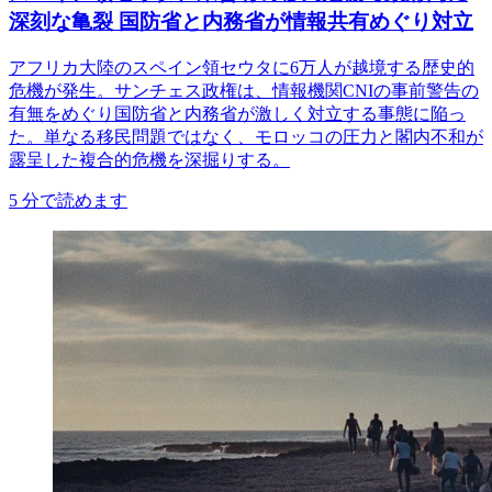
深刻な亀裂 国防省と内務省が情報共有めぐり対立
アフリカ大陸のスペイン領セウタに6万人が越境する歴史的
危機が発生。サンチェス政権は、情報機関CNIの事前警告の
有無をめぐり国防省と内務省が激しく対立する事態に陥っ
た。単なる移民問題ではなく、モロッコの圧力と閣内不和が
露呈した複合的危機を深掘りする。
5
分で読めます