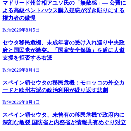
マドリード州首相アユソ氏の「無敵感」— 公費に
よる高級ペントハウス購入疑惑が浮き彫りにする
権力者の傲慢
政治
2026年8月5日
セウタ移民危機、未成年者の受け入れ巡り中央政
府と国民党が激突。「国家安全保障」を盾に人道
支援を拒否する右派
政治
2026年8月4日
スペイン領セウタの移民危機：モロッコの外交カ
ードと欧州右派の政治利用が繰り返す悲劇
政治
2026年8月4日
スペイン領セウタ、未曾有の移民危機で政府内に
深刻な亀裂 国防省と内務省が情報共有めぐり対立