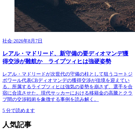
社会
·
2026年8月7日
レアル・マドリード、新守備の要ディオマンデ獲
得交渉が難航か ライプツィヒは強硬姿勢
レアル・マドリードが次世代の守備の柱として狙うコートジ
ボワール代表CBディオマンデの獲得交渉が佳境を迎えてい
る。所属するライプツィヒは強気の姿勢を崩さず、選手を合
宿に合流させた。現代サッカーにおける移籍金の高騰とクラ
ブ間の交渉戦術を象徴する事例を読み解く。
5
分で読めます
人気記事