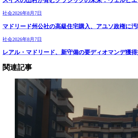
スイスの山村が育むクラシックの未来：ヴェルビエ
社会
2026年8月7日
マドリード州公社の高級住宅購入、アユソ政権に汚
社会
2026年8月7日
レアル・マドリード、新守備の要ディオマンデ獲得
関連記事