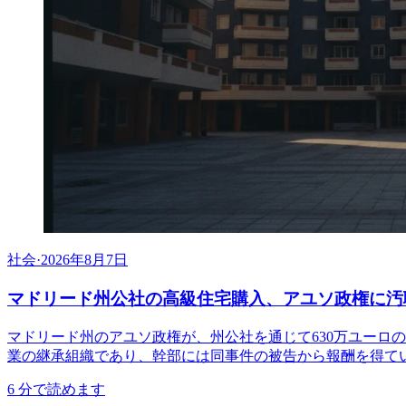
社会
·
2026年8月7日
マドリード州公社の高級住宅購入、アユソ政権に汚
マドリード州のアユソ政権が、州公社を通じて630万ユーロ
業の継承組織であり、幹部には同事件の被告から報酬を得て
6
分で読めます