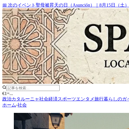
📅 次のイベント
聖母被昇天の日（Asunción）
｜
8月15日（土
€1
=
...
政治
カタルーニャ
社会
経済
スポーツ
エンタメ
旅行
暮らしのガ
ホーム
›
社会