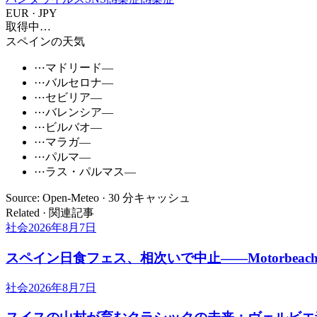
EUR · JPY
取得中…
スペインの天気
⋯
マドリード
—
⋯
バルセロナ
—
⋯
セビリア
—
⋯
バレンシア
—
⋯
ビルバオ
—
⋯
マラガ
—
⋯
パルマ
—
⋯
ラス・パルマス
—
Source: Open-Meteo · 30 分キャッシュ
Related · 関連記事
社会
2026年8月7日
スペイン日食フェス、相次いで中止――Motorbe
社会
2026年8月7日