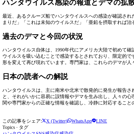
ハンタウイルス感染の報道とデマの拡
最近、あるクルーズ船でハンタウイルスへの感染が確認され
まりだ」「これは未知のウイルスだ」「亜鉛を摂取すれば治
過去のデマと今回の状況
ハンタウイルス自体は、1990年代にアメリカ大陸で初めて
ウイルスを吸い込むことで感染するとされており、限定的です
形を変えて再び現れています。専門家は、これらのデマが人
日本の読者への解説
ハンタウイルスは、主に南米や北米で散発的に発生が報告さ
と、それがいかに容易に誤情報やデマを生み出し、人々の心
関や専門家からの正確な情報を確認し、冷静に対応することの
この記事をシェア:
X (Twitter)
WhatsApp
LINE
Topics · タグ
ハンタウイルス
SNS
感染症
感染症