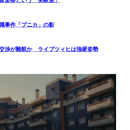
音楽祭という「実験室」
職事件「プニカ」の影
交渉が難航か ライプツィヒは強硬姿勢