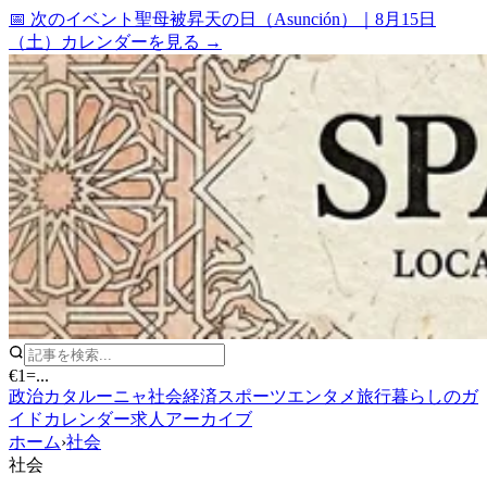
📅 次のイベント
聖母被昇天の日（Asunción）
｜
8月15日
（土）
カレンダーを見る →
€1
=
...
政治
カタルーニャ
社会
経済
スポーツ
エンタメ
旅行
暮らしのガ
イド
カレンダー
求人
アーカイブ
ホーム
›
社会
社会