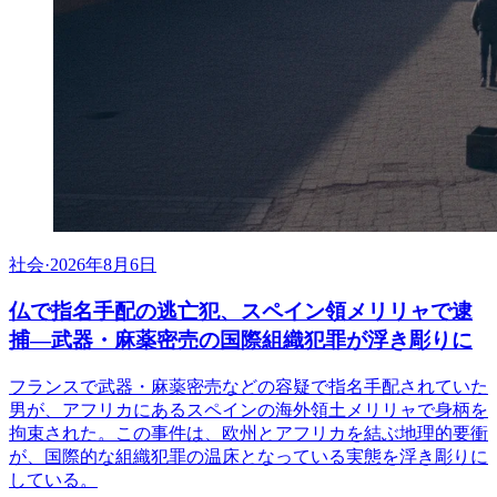
社会
·
2026年8月6日
仏で指名手配の逃亡犯、スペイン領メリリャで逮
捕―武器・麻薬密売の国際組織犯罪が浮き彫りに
フランスで武器・麻薬密売などの容疑で指名手配されていた
男が、アフリカにあるスペインの海外領土メリリャで身柄を
拘束された。この事件は、欧州とアフリカを結ぶ地理的要衝
が、国際的な組織犯罪の温床となっている実態を浮き彫りに
している。