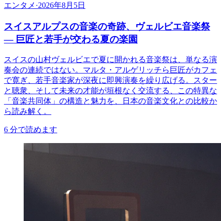
エンタメ
·
2026年8月5日
スイスアルプスの音楽の奇跡、ヴェルビエ音楽祭
— 巨匠と若手が交わる夏の楽園
スイスの山村ヴェルビエで夏に開かれる音楽祭は、単なる演
奏会の連続ではない。マルタ・アルゲリッチら巨匠がカフェ
で寛ぎ、若手音楽家が深夜に即興演奏を繰り広げる。スター
と聴衆、そして未来の才能が垣根なく交流する、この特異な
「音楽共同体」の構造と魅力を、日本の音楽文化との比較か
ら読み解く。
6
分で読めます