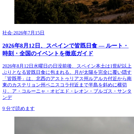
社会
·
2026年7月15日
2026年8月12日、スペインで皆既日食 ― ルート・
時刻・全国のイベントを徹底ガイド
2026年8月12日水曜日の日没前後、スペイン本土は1世紀以上
ぶりとなる皆既日食に包まれる。月が太陽を完全に覆い隠す
「皆既帯」は、北西のアストゥリアス州ルアルカ付近から南
東のカステリョン州ペニスコラ付近まで半島を斜めに横切
り、ア・コルーニャ・オビエド・レオン・ブルゴス・サンタ
ンデ
9
分で読めます