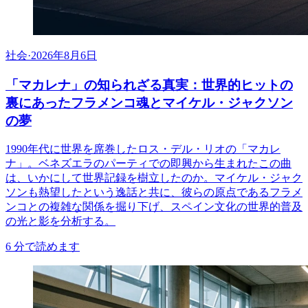
社会
·
2026年8月6日
「マカレナ」の知られざる真実：世界的ヒットの
裏にあったフラメンコ魂とマイケル・ジャクソン
の夢
1990年代に世界を席巻したロス・デル・リオの「マカレ
ナ」。ベネズエラのパーティでの即興から生まれたこの曲
は、いかにして世界記録を樹立したのか。マイケル・ジャク
ソンも熱望したという逸話と共に、彼らの原点であるフラメ
ンコとの複雑な関係を掘り下げ、スペイン文化の世界的普及
の光と影を分析する。
6
分で読めます