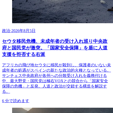
政治
·
2026年8月5日
セウタ移民危機、未成年者の受け入れ巡り中央政
府と国民党が激突。「国家安全保障」を盾に人道
支援を拒否する右派
アフリカの飛び地セウタに移民が殺到し、保護者のいない未
成年者の処遇がスペインの新たな政治的火種となっている。
サンチェス中央政府が各州への分散受け入れを義務付ける
中、最大野党・国民党は極右VOXとの競合から「国家安全
保障の危機」と反発。人道と政治が交錯する構造を解説す
る。
6
分で読めます