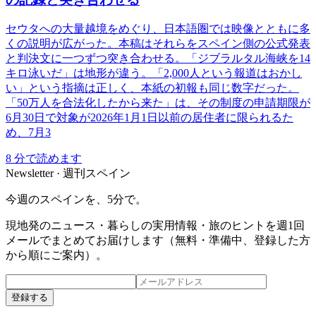
セウタへの大量越境をめぐり、日本語圏では映像とともに多
くの説明が広がった。本稿はそれらをスペイン側の公式発表
と判決文に一つずつ突き合わせる。「ジブラルタル海峡を14
キロ泳いだ」は地形が違う。「2,000人という報道はおかし
い」という指摘は正しく、本紙の初報も同じ数字だった。
「50万人を合法化したから来た」は、その制度の申請期限が
6月30日で対象が2026年1月1日以前の居住者に限られるた
め、7月3
8
分で読めます
Newsletter · 週刊スペイン
今週のスペインを、5分で。
現地発のニュース・暮らしの実用情報・旅のヒントを週1回
メールでまとめてお届けします（無料・準備中、登録した方
から順にご案内）。
登録する