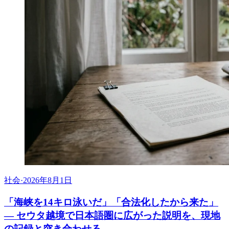
社会
·
2026年8月1日
「海峡を14キロ泳いだ」「合法化したから来た」
― セウタ越境で日本語圏に広がった説明を、現地
の記録と突き合わせる