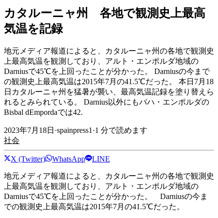
カタルーニャ州 各地で観測史上最高
気温を記録
地元メディア報道によると、カタルーニャ州の各地で観測史
上最高気温を観測しており、アルト・エンポルダ地域の
Darniusで45℃を上回ったことが分かった。 Darniusの今まで
の観測史上最高気温は2015年7月の41.5℃だった。 本日7月18
日カタルーニャ州を猛暑が襲い、最高気温記録を塗り替えら
れるとみられている。 Darnius以外にもバハ・エンポルダの
Bisbal dEmpordaでは42.
2023年7月18日
·
spainpress1
·
1
分で読めます
社会
X (Twitter)
WhatsApp
LINE
地元メディア報道によると、カタルーニャ州の各地で観測史
上最高気温を観測しており、アルト・エンポルダ地域の
Darniusで45℃を上回ったことが分かった。 Darniusの今ま
での観測史上最高気温は2015年7月の41.5℃だった。