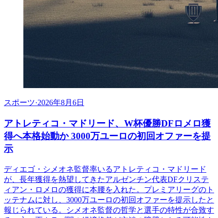
スポーツ
·
2026年8月6日
アトレティコ・マドリード、W杯優勝DFロメロ獲
得へ本格始動か 3000万ユーロの初回オファーを提
示
ディエゴ・シメオネ監督率いるアトレティコ・マドリード
が、長年獲得を熱望してきたアルゼンチン代表DFクリステ
ィアン・ロメロの獲得に本腰を入れた。プレミアリーグのト
ッテナムに対し、3000万ユーロの初回オファーを提示したと
報じられている。シメオネ監督の哲学と選手の特性が合致す