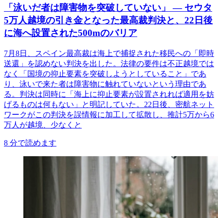
「泳いだ者は障害物を突破していない」 ― セウタ
5万人越境の引き金となった最高裁判決と、22日後
に海へ設置された500mのバリア
7月8日、スペイン最高裁は海上で捕捉された移民への「即時
送還」を認めない判決を出した。法律の要件は不正越境では
なく「国境の抑止要素を突破しようとしていること」であ
り、泳いで来た者は障害物に触れていないという理由であ
る。判決は同時に「海上に抑止要素が設置されれば適用を妨
げるものは何もない」と明記していた。22日後、密航ネット
ワークがこの判決を誤情報に加工して拡散し、推計5万から6
万人が越境、少なくと
8
分で読めます