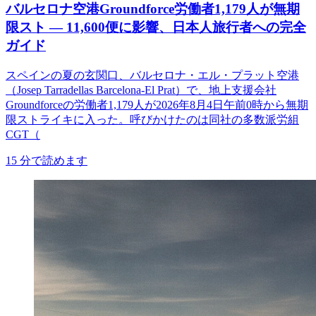
バルセロナ空港Groundforce労働者1,179人が無期
限スト ― 11,600便に影響、日本人旅行者への完全
ガイド
スペインの夏の玄関口、バルセロナ・エル・プラット空港
（Josep Tarradellas Barcelona-El Prat）で、地上支援会社
Groundforceの労働者1,179人が2026年8月4日午前0時から無期
限ストライキに入った。呼びかけたのは同社の多数派労組
CGT（
15
分で読めます