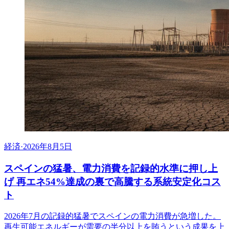
経済
·
2026年8月5日
スペインの猛暑、電力消費を記録的水準に押し上
げ 再エネ54%達成の裏で高騰する系統安定化コス
ト
2026年7月の記録的猛暑でスペインの電力消費が急増した。
再生可能エネルギーが需要の半分以上を賄うという成果を上