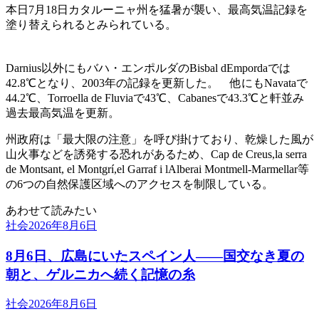
本日7月18日カタルーニャ州を猛暑が襲い、最高気温記録を
塗り替えられるとみられている。
Darnius以外にもバハ・エンポルダのBisbal dEmpordaでは
42.8℃となり、2003年の記録を更新した。 他にもNavataで
44.2℃、Torroella de Fluviaで43℃、Cabanesで43.3℃と軒並み
過去最高気温を更新。
州政府は「最大限の注意」を呼び掛けており、乾燥した風が
山火事などを誘発する恐れがあるため、Cap de Creus,la serra
de Montsant, el Montgrí,el Garraf i lAlberai Montmell-Marmellar等
の6つの自然保護区域へのアクセスを制限している。
あわせて読みたい
社会
2026年8月6日
8月6日、広島にいたスペイン人――国交なき夏の
朝と、ゲルニカへ続く記憶の糸
社会
2026年8月6日