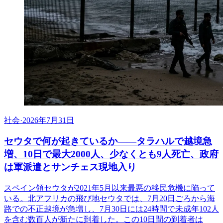
社会
·
2026年7月31日
セウタで何が起きているか——タラハルで越境急
増、10日で最大2000人、少なくとも9人死亡、政府
は軍派遣とサンチェス現地入り
スペイン領セウタが2021年5月以来最悪の移民危機に陥って
いる。北アフリカの飛び地セウタでは、7月20日ごろから海
路での不正越境が急増し、7月30日には24時間で未成年102人
を含む数百人が新たに到着した。この10日間の到着者は