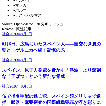
⋯
ビルバオ
—
⋯
マラガ
—
⋯
パルマ
—
⋯
ラス・パルマス
—
Source: Open-Meteo · 30 分キャッシュ
Related · 関連記事
社会
2026年8月6日
8月6日、広島にいたスペイン人――国交なき夏の
朝と、ゲルニカへ続く記憶の糸
社会
2026年8月6日
スペイン、原子力発電を脅かす「熱波」より深刻
な「干ばつ」という新たな脅威
社会
2026年8月6日
仏で指名手配の逃亡犯、スペイン領メリリャで逮
捕―武器・麻薬密売の国際組織犯罪が浮き彫りに