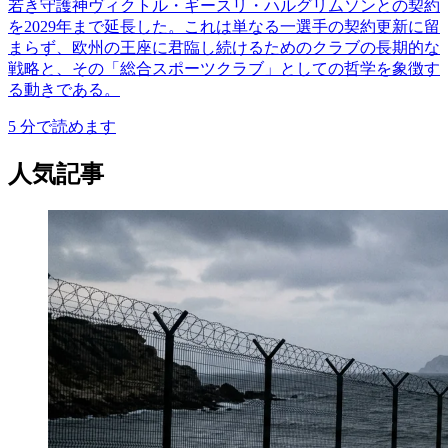
若き守護神ヴィクトル・ギースリ・ハルグリムソンとの契約
を2029年まで延長した。これは単なる一選手の契約更新に留
まらず、欧州の王座に君臨し続けるためのクラブの長期的な
戦略と、その「総合スポーツクラブ」としての哲学を象徴す
る動きである。
5
分で読めます
人気記事