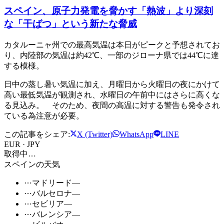
スペイン、原子力発電を脅かす「熱波」より深刻
な「干ばつ」という新たな脅威
カタルーニャ州での最高気温は本日がピークと予想されてお
り、内陸部の気温は約42℃、一部のジローナ県では44℃に達
する模様。
日中の蒸し暑い気温に加え、月曜日から火曜日の夜にかけて
高い最低気温が観測され、水曜日の午前中にはさらに高くな
る見込み。 そのため、夜間の高温に対する警告も発令され
ている為注意が必要。
この記事をシェア:
X (Twitter)
WhatsApp
LINE
EUR · JPY
取得中…
スペインの天気
⋯
マドリード
—
⋯
バルセロナ
—
⋯
セビリア
—
⋯
バレンシア
—