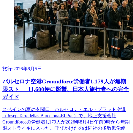
旅行
·
2026年8月5日
バルセロナ空港Groundforce労働者1,179人が無期
限スト ― 11,600便に影響、日本人旅行者への完全
ガイド
スペインの夏の玄関口、バルセロナ・エル・プラット空港
（Josep Tarradellas Barcelona-El Prat）で、地上支援会社
Groundforceの労働者1,179人が2026年8月4日午前0時から無期
限ストライキに入った。呼びかけたのは同社の多数派労組