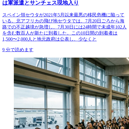
は軍派遣とサンチェス現地入り
スペイン領セウタが2021年5月以来最悪の移民危機に陥って
いる。北アフリカの飛び地セウタでは、7月20日ごろから海
路での不正越境が急増し、7月30日には24時間で未成年102人
を含む数百人が新たに到着した。この10日間の到着者は
1,500〜2,000人と地元政府は公表し、少なくと
9
分で読めます