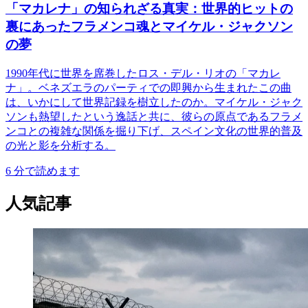
「マカレナ」の知られざる真実：世界的ヒットの
裏にあったフラメンコ魂とマイケル・ジャクソン
の夢
1990年代に世界を席巻したロス・デル・リオの「マカレ
ナ」。ベネズエラのパーティでの即興から生まれたこの曲
は、いかにして世界記録を樹立したのか。マイケル・ジャク
ソンも熱望したという逸話と共に、彼らの原点であるフラメ
ンコとの複雑な関係を掘り下げ、スペイン文化の世界的普及
の光と影を分析する。
6
分で読めます
人気記事