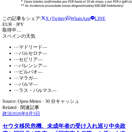
この記事をシェア:
X (Twitter)
WhatsApp
LINE
EUR · JPY
取得中…
スペインの天気
⋯
マドリード
—
⋯
バルセロナ
—
⋯
セビリア
—
⋯
バレンシア
—
⋯
ビルバオ
—
⋯
マラガ
—
⋯
パルマ
—
⋯
ラス・パルマス
—
Source: Open-Meteo · 30 分キャッシュ
Related · 関連記事
政治
2026年8月5日
セウタ移民危機、未成年者の受け入れ巡り中央政