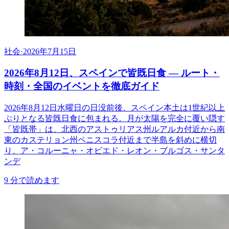
社会
·
2026年7月15日
2026年8月12日、スペインで皆既日食 ― ルート・
時刻・全国のイベントを徹底ガイド
2026年8月12日水曜日の日没前後、スペイン本土は1世紀以上
ぶりとなる皆既日食に包まれる。月が太陽を完全に覆い隠す
「皆既帯」は、北西のアストゥリアス州ルアルカ付近から南
東のカステリョン州ペニスコラ付近まで半島を斜めに横切
り、ア・コルーニャ・オビエド・レオン・ブルゴス・サンタ
ンデ
9
分で読めます