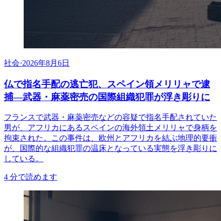
社会
·
2026年8月6日
仏で指名手配の逃亡犯、スペイン領メリリャで逮
捕―武器・麻薬密売の国際組織犯罪が浮き彫りに
フランスで武器・麻薬密売などの容疑で指名手配されていた
男が、アフリカにあるスペインの海外領土メリリャで身柄を
拘束された。この事件は、欧州とアフリカを結ぶ地理的要衝
が、国際的な組織犯罪の温床となっている実態を浮き彫りに
している。
4
分で読めます