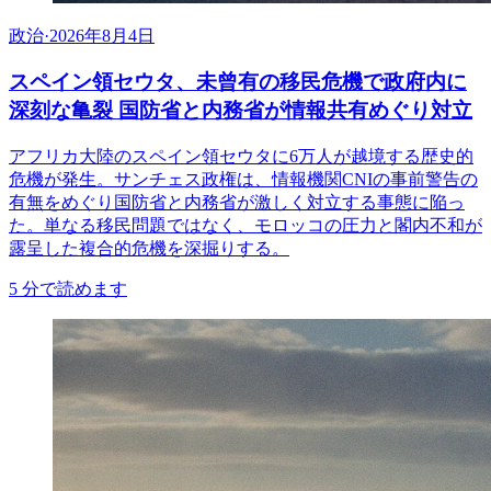
政治
·
2026年8月4日
スペイン領セウタ、未曾有の移民危機で政府内に
深刻な亀裂 国防省と内務省が情報共有めぐり対立
アフリカ大陸のスペイン領セウタに6万人が越境する歴史的
危機が発生。サンチェス政権は、情報機関CNIの事前警告の
有無をめぐり国防省と内務省が激しく対立する事態に陥っ
た。単なる移民問題ではなく、モロッコの圧力と閣内不和が
露呈した複合的危機を深掘りする。
5
分で読めます