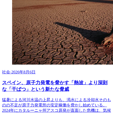
社会
·
2026年8月6日
スペイン、原子力発電を脅かす「熱波」より深刻
な「干ばつ」という新たな脅威
猛暑による河川水温の上昇よりも、渇水による冷却水そのも
のの不足が原子力発電所の安定稼働を脅かし始めている。
2024年にカタルーニャ州アスコ原発が直面した危機は、気候