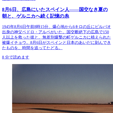
8月6日、広島にいたスペイン人――国交なき夏の
朝と、ゲルニカへ続く記憶の糸
1945年8月6日午前8時15分、爆心地から6キロの丘にビルバオ
出身の神父ペドロ・アルペがいた。国交断絶下の広島で150
人以上を救った彼と、無差別爆撃の町ゲルニカに植えられた
被爆イチョウ。8月6日がスペインと日本のあいだに刻んでき
たものを、時間を追ってたどる。
8
分で読めます