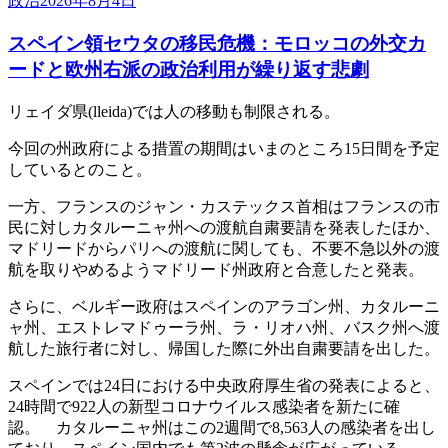
政治
2026年8月4日
スペイン領セウタの移民危機：モロッコの外交カ
ードと欧州右派の政治利用が繰り返す悲劇
リェイダ県(lleida)では人の移動も制限される。
今回の州政府による措置の期間はいまのところ15日間を予定
しているとのこと。
一方、フランスのジャン・カステックス首相はフランスの市
民に対しカタルーニャ州への渡航自粛要請を発表したほか、
マドリードからパリへの渡航に関しても、不要不急以外の渡
航を取りやめるようマドリード州政府と合意したと発表。
さらに、ベルギー政府はスペインのアラゴン州、カタルーニ
ャ州、エストレマドゥーラ州、ラ・リオハ州、バスク州へ渡
航した旅行者に対し、帰国した際に外出自粛要請を出した。
スペインでは24日における中央政府厚生省の発表によると、
24時間で922人の新型コロナウイルス感染者を新たに確
認。 カタルーニャ州はこの2週間で8,563人の感染者を出し