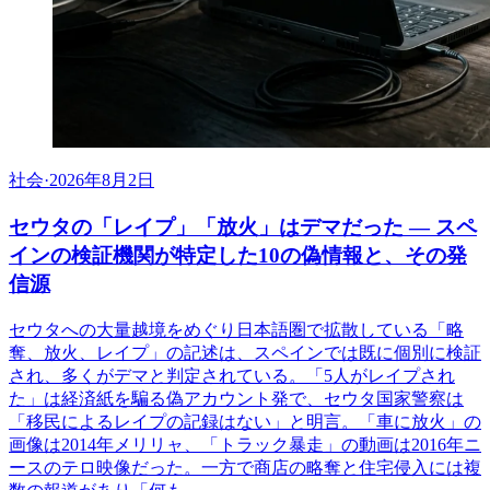
社会
·
2026年8月2日
セウタの「レイプ」「放火」はデマだった ― スペ
インの検証機関が特定した10の偽情報と、その発
信源
セウタへの大量越境をめぐり日本語圏で拡散している「略
奪、放火、レイプ」の記述は、スペインでは既に個別に検証
され、多くがデマと判定されている。「5人がレイプされ
た」は経済紙を騙る偽アカウント発で、セウタ国家警察は
「移民によるレイプの記録はない」と明言。「車に放火」の
画像は2014年メリリャ、「トラック暴走」の動画は2016年ニ
ースのテロ映像だった。一方で商店の略奪と住宅侵入には複