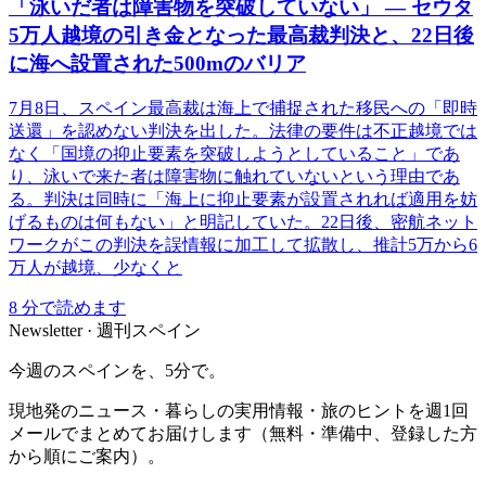
「泳いだ者は障害物を突破していない」 ― セウタ
5万人越境の引き金となった最高裁判決と、22日後
に海へ設置された500mのバリア
7月8日、スペイン最高裁は海上で捕捉された移民への「即時
送還」を認めない判決を出した。法律の要件は不正越境では
なく「国境の抑止要素を突破しようとしていること」であ
り、泳いで来た者は障害物に触れていないという理由であ
る。判決は同時に「海上に抑止要素が設置されれば適用を妨
げるものは何もない」と明記していた。22日後、密航ネット
ワークがこの判決を誤情報に加工して拡散し、推計5万から6
万人が越境、少なくと
8
分で読めます
Newsletter · 週刊スペイン
今週のスペインを、5分で。
現地発のニュース・暮らしの実用情報・旅のヒントを週1回
メールでまとめてお届けします（無料・準備中、登録した方
から順にご案内）。