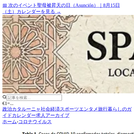
📅 次のイベント
聖母被昇天の日（Asunción）
｜
8月15日
（土）
カレンダーを見る →
€1
=
...
政治
カタルーニャ
社会
経済
スポーツ
エンタメ
旅行
暮らしのガ
イド
カレンダー
求人
アーカイブ
ホーム
›
コロナウイルス