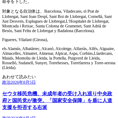
命令を下した。
対象となる自治体は、Barcelona, Viladecans, el Prat de
Llobregat, Sant Joan Despí, Sant Boi de Llobregat, Cornellà, Sant
Just Desvern, Esplugues de Llobregat,L'Hospitalet de Llobregat,
Montcada i Reixac, Santa Coloma de Gramenet, Sant Adrià de
Besòs, Sant Feliu de Llobregat y Badalona (Barcelona).
Figueres, Vilafant (Girona),
els Alamús, Albatàrrec, Alcanó, Alcoletge, Alfarràs, Alfés, Alguaire,
Almacelles, Almatret, Almenar, Alpicat, Aspa, Corbins,Llardecans,
Maials, Montoliu de Lleida, la Portella, Puigverd de Lleida,
Rosselló, Sudanell, Sunyer, Torrebesses, Torrefarrera y Torre-serona
(Lleida).
あわせて読みたい
政治
2026年8月5日
セウタ移民危機、未成年者の受け入れ巡り中央政
府と国民党が激突。「国家安全保障」を盾に人道
支援を拒否する右派