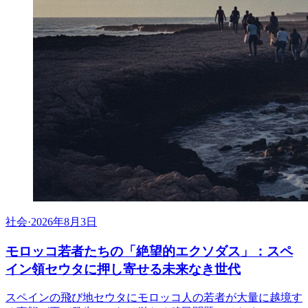
社会
·
2026年8月3日
モロッコ若者たちの「絶望的エクソダス」：スペ
イン領セウタに押し寄せる未来なき世代
スペインの飛び地セウタにモロッコ人の若者が大量に越境す