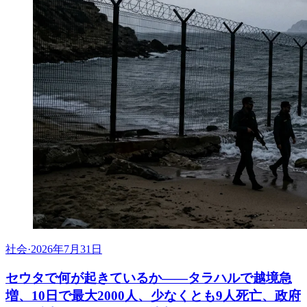
社会
·
2026年7月31日
セウタで何が起きているか——タラハルで越境急
増、10日で最大2000人、少なくとも9人死亡、政府