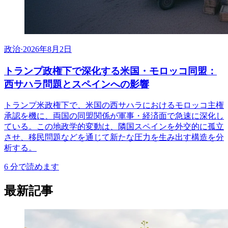
政治
·
2026年8月2日
トランプ政権下で深化する米国・モロッコ同盟：
西サハラ問題とスペインへの影響
トランプ米政権下で、米国の西サハラにおけるモロッコ主権
承認を機に、両国の同盟関係が軍事・経済面で急速に深化し
ている。この地政学的変動は、隣国スペインを外交的に孤立
させ、移民問題などを通じて新たな圧力を生み出す構造を分
析する。
6
分で読めます
最新記事