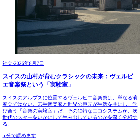
社会
·
2026年8月7日
スイスの山村が育むクラシックの未来：ヴェルビ
エ音楽祭という「実験室」
スイスのアルプスに位置するヴェルビエ音楽祭は、単なる演
奏会ではない。若手音楽家と世界の巨匠が生活を共にし、学
び合う「音楽の実験室」だ。その独特なエコシステムが、次
世代のスターをいかにして生み出しているのかを深く分析す
る。
5
分で読めます