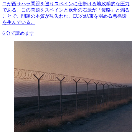
コが西サハラ問題を巡りスペインに仕掛ける地政学的な圧力
である。この問題をスペインと欧州の右派が「侵略」と煽る
ことで、問題の本質が見失われ、EUの結束を弱める悪循環
を生んでいる。
6
分で読めます