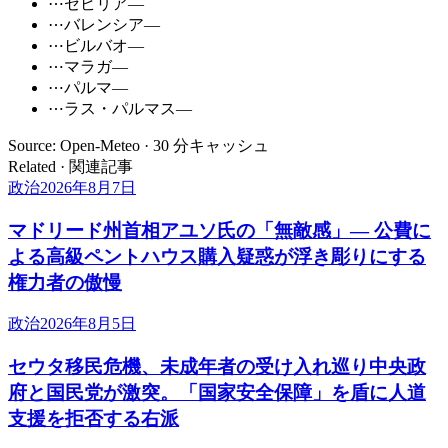
⋯
セビリア
—
⋯
バレンシア
—
⋯
ビルバオ
—
⋯
マラガ
—
⋯
パルマ
—
⋯
ラス・パルマス
—
Source: Open-Meteo · 30 分キャッシュ
Related · 関連記事
政治
2026年8月7日
マドリード州首相アユソ氏の「無敵感」— 公費に
よる高級ペントハウス購入疑惑が浮き彫りにする
権力者の傲慢
政治
2026年8月5日
セウタ移民危機、未成年者の受け入れ巡り中央政
府と国民党が激突。「国家安全保障」を盾に人道
支援を拒否する右派