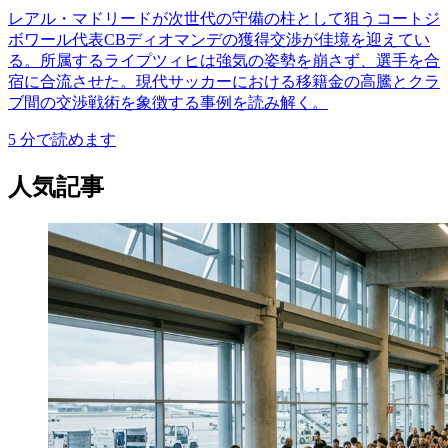
レアル・マドリードが次世代の守備の柱として狙うコートジ
ボワール代表CBディオマンデの獲得交渉が佳境を迎えてい
る。所属するライプツィヒは強気の姿勢を崩さず、選手を合
宿に合流させた。現代サッカーにおける移籍金の高騰とクラ
ブ間の交渉戦術を象徴する事例を読み解く。
5
分で読めます
人気記事