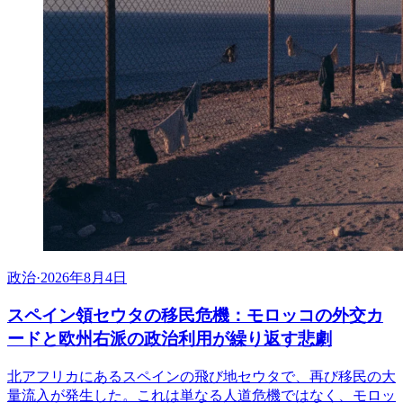
政治
·
2026年8月4日
スペイン領セウタの移民危機：モロッコの外交カ
ードと欧州右派の政治利用が繰り返す悲劇
北アフリカにあるスペインの飛び地セウタで、再び移民の大
量流入が発生した。これは単なる人道危機ではなく、モロッ