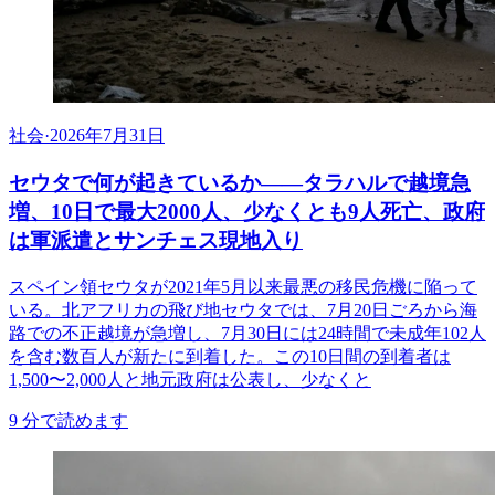
社会
·
2026年7月31日
セウタで何が起きているか——タラハルで越境急
増、10日で最大2000人、少なくとも9人死亡、政府
は軍派遣とサンチェス現地入り
スペイン領セウタが2021年5月以来最悪の移民危機に陥って
いる。北アフリカの飛び地セウタでは、7月20日ごろから海
路での不正越境が急増し、7月30日には24時間で未成年102人
を含む数百人が新たに到着した。この10日間の到着者は
1,500〜2,000人と地元政府は公表し、少なくと
9
分で読めます