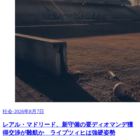
社会
·
2026年8月7日
レアル・マドリード、新守備の要ディオマンデ獲
得交渉が難航か ライプツィヒは強硬姿勢