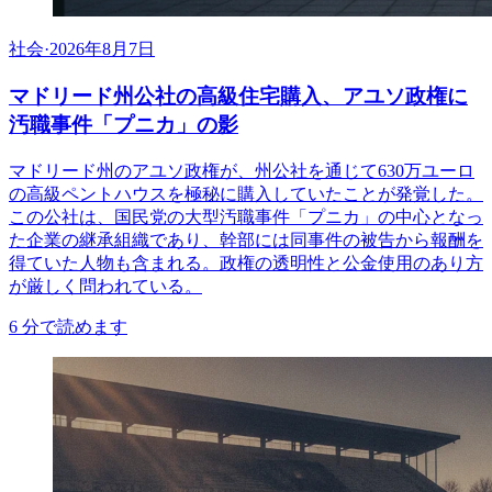
社会
·
2026年8月7日
マドリード州公社の高級住宅購入、アユソ政権に
汚職事件「プニカ」の影
マドリード州のアユソ政権が、州公社を通じて630万ユーロ
の高級ペントハウスを極秘に購入していたことが発覚した。
この公社は、国民党の大型汚職事件「プニカ」の中心となっ
た企業の継承組織であり、幹部には同事件の被告から報酬を
得ていた人物も含まれる。政権の透明性と公金使用のあり方
が厳しく問われている。
6
分で読めます