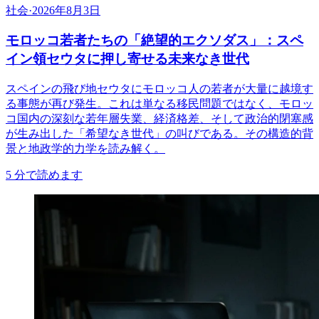
社会
·
2026年8月3日
モロッコ若者たちの「絶望的エクソダス」：スペ
イン領セウタに押し寄せる未来なき世代
スペインの飛び地セウタにモロッコ人の若者が大量に越境す
る事態が再び発生。これは単なる移民問題ではなく、モロッ
コ国内の深刻な若年層失業、経済格差、そして政治的閉塞感
が生み出した「希望なき世代」の叫びである。その構造的背
景と地政学的力学を読み解く。
5
分で読めます