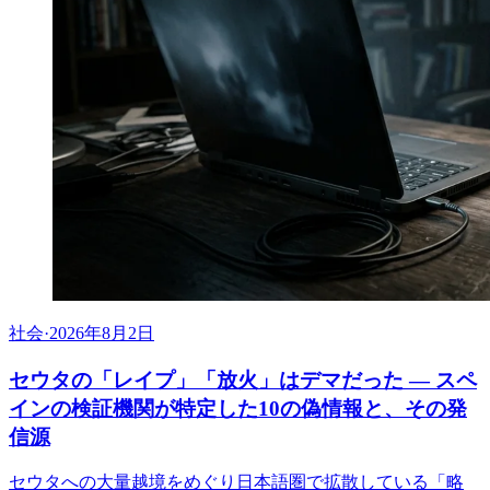
社会
·
2026年8月2日
セウタの「レイプ」「放火」はデマだった ― スペ
インの検証機関が特定した10の偽情報と、その発
信源
セウタへの大量越境をめぐり日本語圏で拡散している「略