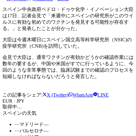
スペイン中央政府ペドロ・ドゥケ化学・イノベーション大臣
は17日、記者会見で「来週中にスペインの研究所がこのウイ
ルスに有効な初めてのワクチンを発見する可能性が存在す
る。」と発表したことが分かった。
大臣は今週木曜日にスペイン国立高等科学研究所（NSIC)の
疫学研究所（CNB)を訪問していた。
会見で大臣は、通常ワクチンが有効かどうかの確認作業には
数年の要するが、中国や米国がすでに行っているように、今
回のような非常事態では、臨床試験までの確認のプロセスを
短縮しなければならないだろうと発言した。
この記事をシェア:
X (Twitter)
WhatsApp
LINE
EUR · JPY
取得中…
スペインの天気
⋯
マドリード
—
⋯
バルセロナ
—