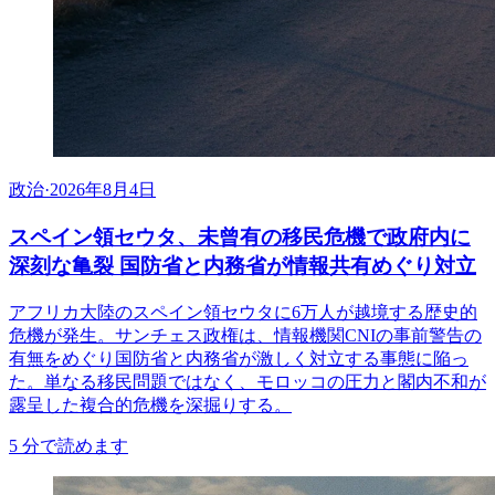
政治
·
2026年8月4日
スペイン領セウタ、未曾有の移民危機で政府内に
深刻な亀裂 国防省と内務省が情報共有めぐり対立
アフリカ大陸のスペイン領セウタに6万人が越境する歴史的
危機が発生。サンチェス政権は、情報機関CNIの事前警告の
有無をめぐり国防省と内務省が激しく対立する事態に陥っ
た。単なる移民問題ではなく、モロッコの圧力と閣内不和が
露呈した複合的危機を深掘りする。
5
分で読めます