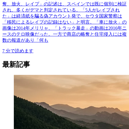
奪、放火、レイプ」の記述は、スペインでは既に個別に検証
され、多くがデマと判定されている。「5人がレイプされ
た」は経済紙を騙る偽アカウント発で、セウタ国家警察は
「移民によるレイプの記録はない」と明言。「車に放火」の
画像は2014年メリリャ、「トラック暴走」の動画は2016年ニ
ースのテロ映像だった。一方で商店の略奪と住宅侵入には複
数の報道があり「何も
7
分で読めます
最新記事