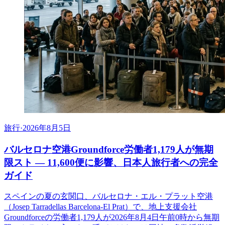
旅行
·
2026年8月5日
バルセロナ空港Groundforce労働者1,179人が無期
限スト ― 11,600便に影響、日本人旅行者への完全
ガイド
スペインの夏の玄関口、バルセロナ・エル・プラット空港
（Josep Tarradellas Barcelona-El Prat）で、地上支援会社
Groundforceの労働者1,179人が2026年8月4日午前0時から無期