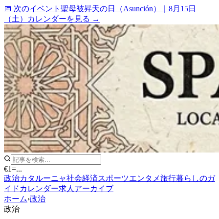
📅 次のイベント
聖母被昇天の日（Asunción）
｜
8月15日
（土）
カレンダーを見る →
€1
=
...
政治
カタルーニャ
社会
経済
スポーツ
エンタメ
旅行
暮らしのガ
イド
カレンダー
求人
アーカイブ
ホーム
›
政治
政治