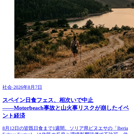
社会
·
2026年8月7日
スペイン日食フェス、相次いで中止
――Motorbeach事故と山火事リスクが崩したイベ
ント経済
8月12日の皆既日食まで1週間。ソリア県ビヌエサの「Iberia