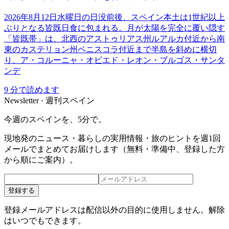
2026年8月12日水曜日の日没前後、スペイン本土は1世紀以上
ぶりとなる皆既日食に包まれる。月が太陽を完全に覆い隠す
「皆既帯」は、北西のアストゥリアス州ルアルカ付近から南
東のカステリョン州ペニスコラ付近まで半島を斜めに横切
り、ア・コルーニャ・オビエド・レオン・ブルゴス・サンタ
ンデ
9
分で読めます
Newsletter · 週刊スペイン
今週のスペインを、5分で。
現地発のニュース・暮らしの実用情報・旅のヒントを週1回
メールでまとめてお届けします（無料・準備中、登録した方
から順にご案内）。
登録する
登録メールアドレスは配信以外の目的に使用しません。解除
はいつでもできます。