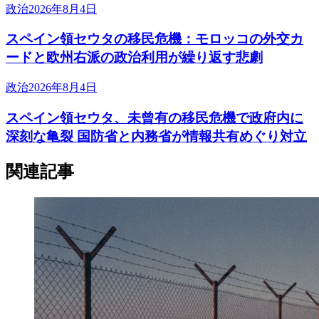
政治
2026年8月4日
スペイン領セウタの移民危機：モロッコの外交カ
ードと欧州右派の政治利用が繰り返す悲劇
政治
2026年8月4日
スペイン領セウタ、未曾有の移民危機で政府内に
深刻な亀裂 国防省と内務省が情報共有めぐり対立
関連記事