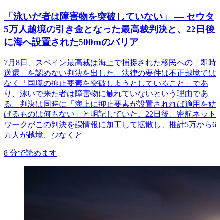
「泳いだ者は障害物を突破していない」 ― セウタ
5万人越境の引き金となった最高裁判決と、22日後
に海へ設置された500mのバリア
7月8日、スペイン最高裁は海上で捕捉された移民への「即時
送還」を認めない判決を出した。法律の要件は不正越境では
なく「国境の抑止要素を突破しようとしていること」であ
り、泳いで来た者は障害物に触れていないという理由であ
る。判決は同時に「海上に抑止要素が設置されれば適用を妨
げるものは何もない」と明記していた。22日後、密航ネット
ワークがこの判決を誤情報に加工して拡散し、推計5万から6
万人が越境、少なくと
8
分で読めます