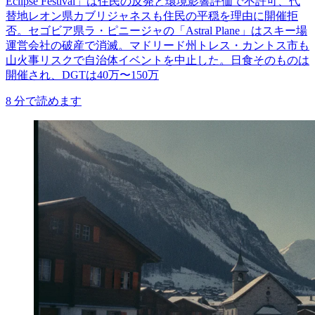
Eclipse Festival」は住民の反発と環境影響評価で不許可、代
替地レオン県カブリジャネスも住民の平穏を理由に開催拒
否。セゴビア県ラ・ピニージャの「Astral Plane」はスキー場
運営会社の破産で消滅。マドリード州トレス・カントス市も
山火事リスクで自治体イベントを中止した。日食そのものは
開催され、DGTは40万〜150万
8
分で読めます