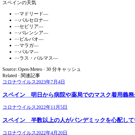
スペインの天気
⋯
マドリード
—
⋯
バルセロナ
—
⋯
セビリア
—
⋯
バレンシア
—
⋯
ビルバオ
—
⋯
マラガ
—
⋯
パルマ
—
⋯
ラス・パルマス
—
Source: Open-Meteo · 30 分キャッシュ
Related · 関連記事
コロナウイルス
2023年7月4日
スペイン 明日から病院や薬局でのマスク着用義務
コロナウイルス
2022年11月5日
スペイン 半数以上の人がパンデミックを心配して
コロナウイルス
2022年4月20日