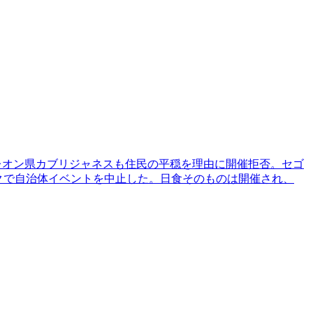
可、代替地レオン県カブリジャネスも住民の平穏を理由に開催拒否。セゴ
リスクで自治体イベントを中止した。日食そのものは開催され、