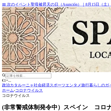
📅 次のイベント
聖母被昇天の日（Asunción）
｜
8月15日（土
€1
=
...
政治
カタルーニャ
社会
経済
スポーツ
エンタメ
旅行
暮らしのガ
ホーム
›
コロナウイルス
コロナウイルス
(非常警戒体制発令中）スペイン コロナ