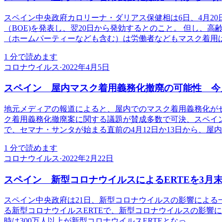
スペイン中央政府カロリーナ・ダリアス保健相は6日、4月2
（BOE)を発表し、翌20日から発効するとのこと。 但し、
（ホームパーティーなども含む）は労働者などもマスク着用
1
分で読めます
コロナウイルス
·
2022年4月5日
スペイン 屋内マスク着用義務化撤廃の可能性 今月
地元メディアの報道によると、屋内でのマスク着用義務化が
ク着用義務化撤廃案に関する議題が賛成多数で可決、スペイン
で、セマナ・サンタが始まる直前の4月12日か13日から、屋
1
分で読めます
コロナウイルス
·
2022年2月22日
スペイン 新型コロナウイルスによるERTEを3月
スペイン中央政府は21日、新型コロナウイルスの影響による一
る新型コロナウイルスERTEで、新型コロナウイルスの影響
時は300万人以上が新型コロナウイルスERTEとなっ