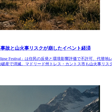
ach事故と山火事リスクが崩したイベント経済
 Eclipse Festival」は住民の反発と環境影響評価で不許
場運営会社の破産で消滅。マドリード州トレス・カントス市も山火事