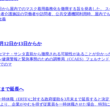
0日から屋内でのマスク着用義務化を撤廃する旨を発表した。 ス
高齢者介護施設の労働者や訪問者、公共交通機関利用時、屋内で
は義
12日か13日からか
セマナ・サンタ直前から撤廃される可能性があることが分かった
健康警報と緊急事態のための調整局（CCAES）フェルナン
内でのマ
末まで延長へ
時休職（ERTE)に対する政府援助を3月末まで延長すると決定し
により、企業がやむを得ず従業員を一時休職させた場合、特別に