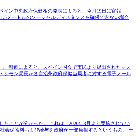
ペイン中央政府保健相の発表によると、今月19日に官報
も1.5メートルのソーシャルディスタンスを確保できない場合
。 報道によると、スペイン国会で市民より提出されたマス
ド・シモン局長が各自治州政府保健当局者に対する電子メール
たことが分かった。 これは、2020年3月より実施されてい
社会保険料および給与を政府が一部負担するというもの。 一