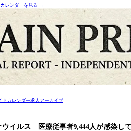
）
カレンダーを見る →
イド
カレンダー
求人
アーカイブ
ウイルス 医療従事者9,444人が感染