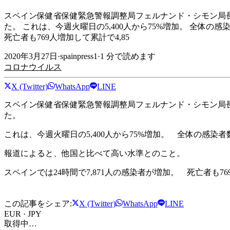
スペイン保健省保健緊急警報調整局フェルナンド・シモン局長
た。 これは、今週火曜日の5,400人から75%増加。 全体の
死亡者も769人増加して累計で4,85
2020年3月27日
·
spainpress1
·
1
分で読めます
コロナウイルス
X (Twitter)
WhatsApp
LINE
スペイン保健省保健緊急警報調整局フェルナンド・シモン局長
た。
これは、今週火曜日の5,400人から75%増加。 全体の感染者数
報道によると、他国と比べて高い水準とのこと。
スペインでは24時間で7,871人の感染者が増加。 死亡者も76
この記事をシェア:
X (Twitter)
WhatsApp
LINE
EUR · JPY
取得中…