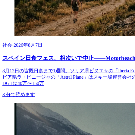
社会
·
2026年8月7日
スペイン日食フェス、相次いで中止――Motorbe
8月12日の皆既日食まで1週間。ソリア県ビヌエサの「Iberia
ビア県ラ・ピニージャの「Astral Plane」はスキー
DGTは40万〜150万
8
分で読めます