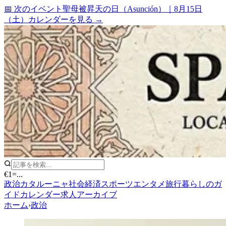
📅 次のイベント
聖母被昇天の日（Asunción）
｜
8月15日
（土）
カレンダーを見る →
€1
=
...
政治
カタルーニャ
社会
経済
スポーツ
エンタメ
旅行
暮らしのガ
イド
カレンダー
求人
アーカイブ
ホーム
›
政治