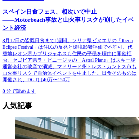
スペイン日食フェス、相次いで中止
――Motorbeach事故と山火事リスクが崩したイベ
ント経済
8月12日の皆既日食まで1週間。ソリア県ビヌエサの「Iberia
Eclipse Festival」は住民の反発と環境影響評価で不許可、代
替地レオン県カブリジャネスも住民の平穏を理由に開催拒
否。セゴビア県ラ・ピニージャの「Astral Plane」はスキー場
運営会社の破産で消滅。マドリード州トレス・カントス市も
山火事リスクで自治体イベントを中止した。日食そのものは
開催され、DGTは40万〜150万
8
分で読めます
人気記事