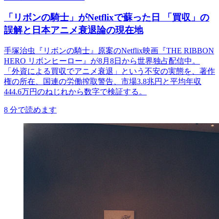
「リボンの騎士」がNetflixで蘇った日 「買収」の
誤解と日本アニメ衰退論の現在地
手塚治虫『リボンの騎士』原案のNetflix映画『THE RIBBON
HERO リボンヒーロー』が8月8日から世界独占配信中。
「外資による買収でアニメ衰退」という不安の実態を、著作
権の所在、国連の労働搾取警告、市場3.8兆円と平均年収
444.6万円のねじれから数字で検証する。
8
分で読めます