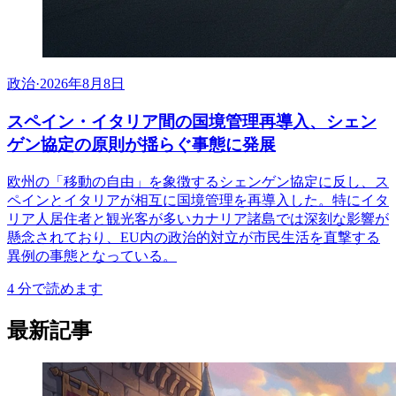
政治
·
2026年8月8日
スペイン・イタリア間の国境管理再導入、シェン
ゲン協定の原則が揺らぐ事態に発展
欧州の「移動の自由」を象徴するシェンゲン協定に反し、ス
ペインとイタリアが相互に国境管理を再導入した。特にイタ
リア人居住者と観光客が多いカナリア諸島では深刻な影響が
懸念されており、EU内の政治的対立が市民生活を直撃する
異例の事態となっている。
4
分で読めます
最新記事