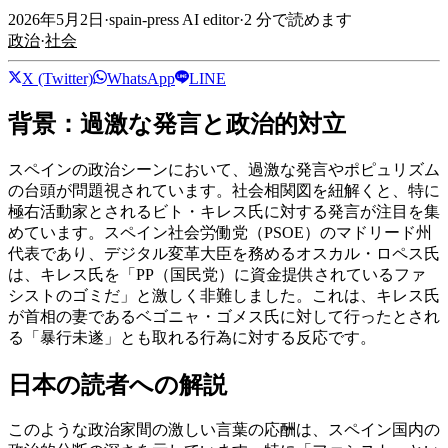
2026年5月2日
·
spain-press AI editor
·
2
分で読めます
政治
·
社会
X (Twitter)
WhatsApp
LINE
背景：過激な発言と政治的対立
スペインの政治シーンにおいて、過激な発言やポピュリズム
の台頭が問題視されています。社会相関図を紐解くと、特に
極右活動家とされるビト・キレス氏に対する発言が注目を集
めています。スペイン社会労働党（PSOE）のマドリード州
代表であり、デジタル変革大臣を務めるオスカル・ロペス氏
は、キレス氏を「PP（国民党）に資金提供されているファ
シストのゴミだ」と激しく非難しました。これは、キレス氏
が首相の妻であるベゴニャ・ゴメス氏に対して行ったとされ
る「暴行未遂」とも取れる行為に対する反応です。
日本の読者への解説
このような政治家間の激しい言葉の応酬は、スペイン国内の