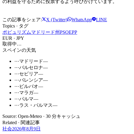
の利益を守るために投票するよう呼びかけています。
この記事をシェア:
X (Twitter)
WhatsApp
LINE
Topics · タグ
ポピュリズム
マドリード州
PSOE
PP
EUR · JPY
取得中…
スペインの天気
⋯
マドリード
—
⋯
バルセロナ
—
⋯
セビリア
—
⋯
バレンシア
—
⋯
ビルバオ
—
⋯
マラガ
—
⋯
パルマ
—
⋯
ラス・パルマス
—
Source: Open-Meteo · 30 分キャッシュ
Related · 関連記事
社会
2026年8月9日