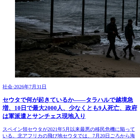
社会
·
2026年7月31日
セウタで何が起きているか——タラハルで越境急
増、10日で最大2000人、少なくとも9人死亡、政府
は軍派遣とサンチェス現地入り
スペイン領セウタが2021年5月以来最悪の移民危機に陥って
いる。北アフリカの飛び地セウタでは、7月20日ごろから海