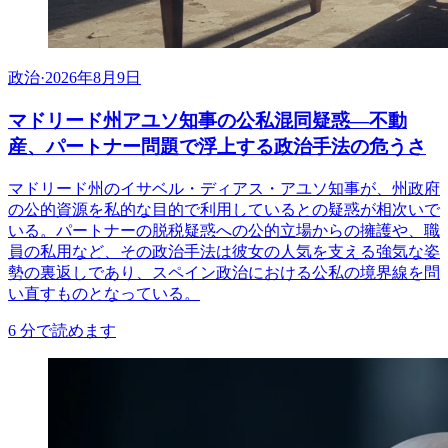
政治
·
2026年8月9日
マドリード州アユソ知事の公私混同疑惑―不動
産、パートナー問題で浮上する政治手法の危うさ
マドリード州のイサベル・ディアス・アユソ知事が、州政府
の公的資源を私的な目的で利用しているとの疑惑が相次いで
いる。パートナーの脱税疑惑への公的立場からの擁護や、職
員の私用など、その政治手法は彼女の人気を支える強気な姿
勢の裏返しであり、スペイン政治における公私の境界線を問
い直すものとなっている。
6
分で読めます