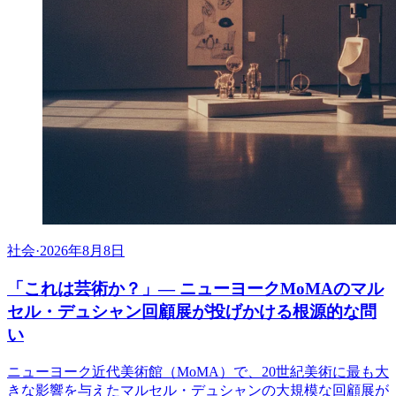
社会
·
2026年8月8日
「これは芸術か？」— ニューヨークMoMAのマル
セル・デュシャン回顧展が投げかける根源的な問
い
ニューヨーク近代美術館（MoMA）で、20世紀美術に最も大
きな影響を与えたマルセル・デュシャンの大規模な回顧展が