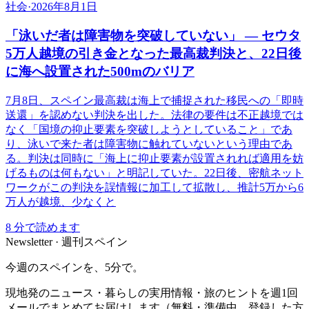
社会
·
2026年8月1日
「泳いだ者は障害物を突破していない」 ― セウタ
5万人越境の引き金となった最高裁判決と、22日後
に海へ設置された500mのバリア
7月8日、スペイン最高裁は海上で捕捉された移民への「即時
送還」を認めない判決を出した。法律の要件は不正越境では
なく「国境の抑止要素を突破しようとしていること」であ
り、泳いで来た者は障害物に触れていないという理由であ
る。判決は同時に「海上に抑止要素が設置されれば適用を妨
げるものは何もない」と明記していた。22日後、密航ネット
ワークがこの判決を誤情報に加工して拡散し、推計5万から6
万人が越境、少なくと
8
分で読めます
Newsletter · 週刊スペイン
今週のスペインを、5分で。
現地発のニュース・暮らしの実用情報・旅のヒントを週1回
メールでまとめてお届けします（無料・準備中、登録した方