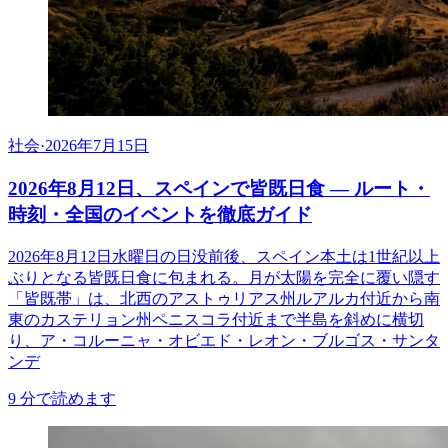
社会
·
2026年7月15日
2026年8月12日、スペインで皆既日食 ― ルート・
時刻・全国のイベントを徹底ガイド
2026年8月12日水曜日の日没前後、スペイン本土は1世紀以上
ぶりとなる皆既日食に包まれる。月が太陽を完全に覆い隠す
「皆既帯」は、北西のアストゥリアス州ルアルカ付近から南
東のカステリョン州ペニスコラ付近まで半島を斜めに横切
り、ア・コルーニャ・オビエド・レオン・ブルゴス・サンタ
ンデ
9
分で読めます