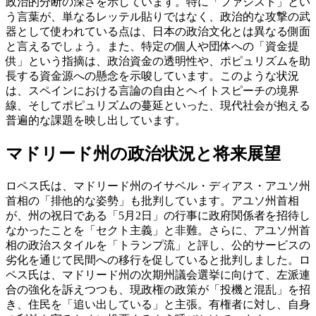
政治的分断の深さを示しています。特に「ファシスト」とい
う言葉が、単なるレッテル貼りではなく、政治的な攻撃の武
器として使われている点は、日本の政治文化とは異なる側面
と言えるでしょう。また、特定の個人や団体への「資金提
供」という指摘は、政治資金の透明性や、ポピュリズムを助
長する資金源への懸念を示唆しています。このような状況
は、スペインにおける言論の自由とヘイトスピーチの境界
線、そしてポピュリズムの蔓延といった、現代社会が抱える
普遍的な課題を映し出しています。
マドリード州の政治状況と将来展望
ロペス氏は、マドリード州のイサベル・ディアス・アユソ州
首相の「排他的な姿勢」も批判しています。アユソ州首相
が、州の祝日である「5月2日」の行事に政府関係者を招待し
なかったことを「セクト主義」と非難。さらに、アユソ州首
相の政治スタイルを「トランプ流」と評し、公的サービスの
劣化を通じて民間への移行を促していると批判しました。ロ
ペス氏は、マドリード州の次期州議会選挙に向けて、左派連
合の強化を訴えつつも、現政権の政策が「投機と混乱」を招
き、住民を「追い出している」と主張。有権者に対し、自身