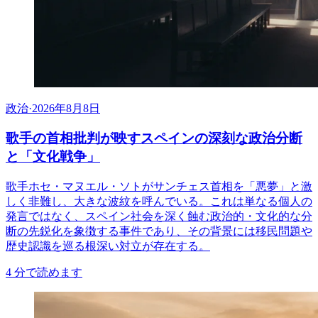
政治
·
2026年8月8日
歌手の首相批判が映すスペインの深刻な政治分断
と「文化戦争」
歌手ホセ・マヌエル・ソトがサンチェス首相を「悪夢」と激
しく非難し、大きな波紋を呼んでいる。これは単なる個人の
発言ではなく、スペイン社会を深く蝕む政治的・文化的な分
断の先鋭化を象徴する事件であり、その背景には移民問題や
歴史認識を巡る根深い対立が存在する。
4
分で読めます