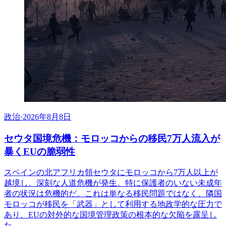
政治
·
2026年8月8日
セウタ国境危機：モロッコからの移民7万人流入が
暴くEUの脆弱性
スペインの北アフリカ領セウタにモロッコから7万人以上が
越境し、深刻な人道危機が発生。特に保護者のいない未成年
者の状況は危機的だ。これは単なる移民問題ではなく、隣国
モロッコが移民を「武器」として利用する地政学的な圧力で
あり、EUの対外的な国境管理政策の根本的な欠陥を露呈し
た。