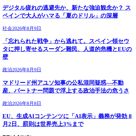
デジタル疲れの逃避先か、新たな強迫観念か？ ス
ペインで大人がハマる「夏のドリル」の深層
社会
2026年8月9日
「忘れられた戦争」から逃れて。スペイン領セウ
タに押し寄せるスーダン難民、人道的危機とEUの
壁
政治
2026年8月9日
マドリード州アユソ知事の公私混同疑惑―不動
産、パートナー問題で浮上する政治手法の危うさ
政治
2026年8月8日
EU、生成AIコンテンツに「AI表示」義務が発効 8
月2日、罰則は世界売上3%まで