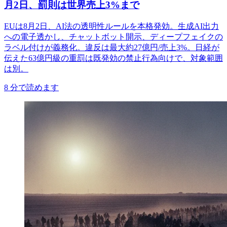
月2日、罰則は世界売上3%まで
EUは8月2日、AI法の透明性ルールを本格発効。生成AI出力
への電子透かし、チャットボット開示、ディープフェイクの
ラベル付けが義務化。違反は最大約27億円/売上3%。日経が
伝えた63億円級の重罰は既発効の禁止行為向けで、対象範囲
は別。
8
分で読めます