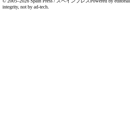
© 2005–
2026
Spain Press / スペインプレス
Powered by editorial
integrity, not by ad-tech.