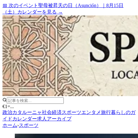
📅 次のイベント
聖母被昇天の日（Asunción）
｜
8月15日
（土）
カレンダーを見る →
€1
=
...
政治
カタルーニャ
社会
経済
スポーツ
エンタメ
旅行
暮らしのガ
イド
カレンダー
求人
アーカイブ
ホーム
›
スポーツ