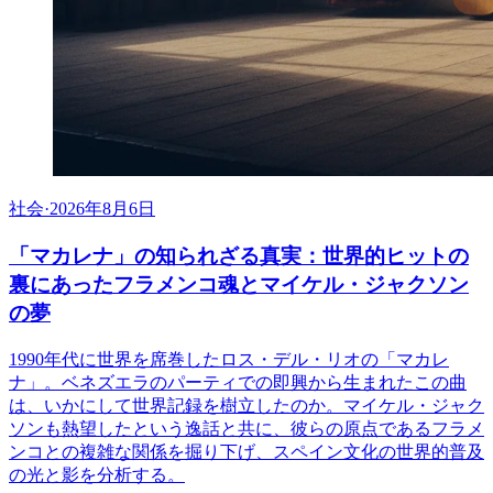
社会
·
2026年8月6日
「マカレナ」の知られざる真実：世界的ヒットの
裏にあったフラメンコ魂とマイケル・ジャクソン
の夢
1990年代に世界を席巻したロス・デル・リオの「マカレ
ナ」。ベネズエラのパーティでの即興から生まれたこの曲
は、いかにして世界記録を樹立したのか。マイケル・ジャク
ソンも熱望したという逸話と共に、彼らの原点であるフラメ
ンコとの複雑な関係を掘り下げ、スペイン文化の世界的普及
の光と影を分析する。