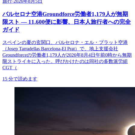
旅行
·
2026年8月5日
バルセロナ空港Groundforce労働者1,179人が無期
限スト ― 11,600便に影響、日本人旅行者への完全
ガイド
スペインの夏の玄関口、バルセロナ・エル・プラット空港
（Josep Tarradellas Barcelona-El Prat）で、地上支援会社
Groundforceの労働者1,179人が2026年8月4日午前0時から無期
限ストライキに入った。呼びかけたのは同社の多数派労組
CGT（
15
分で読めます