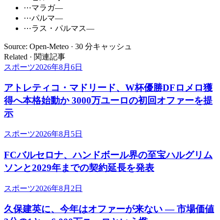
⋯
マラガ
—
⋯
パルマ
—
⋯
ラス・パルマス
—
Source: Open-Meteo · 30 分キャッシュ
Related · 関連記事
スポーツ
2026年8月6日
アトレティコ・マドリード、W杯優勝DFロメロ獲
得へ本格始動か 3000万ユーロの初回オファーを提
示
スポーツ
2026年8月5日
FCバルセロナ、ハンドボール界の至宝ハルグリム
ソンと2029年までの契約延長を発表
スポーツ
2026年8月2日
久保建英に、今年はオファーが来ない ― 市場価値