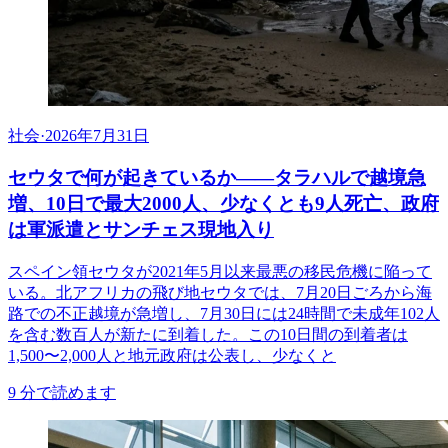
社会
·
2026年7月31日
セウタで何が起きているか——タラハルで越境急
増、10日で最大2000人、少なくとも9人死亡、政府
は軍派遣とサンチェス現地入り
スペイン領セウタが2021年5月以来最悪の移民危機に陥って
いる。北アフリカの飛び地セウタでは、7月20日ごろから海
路での不正越境が急増し、7月30日には24時間で未成年102人
を含む数百人が新たに到着した。この10日間の到着者は
1,500〜2,000人と地元政府は公表し、少なくと
9
分で読めます