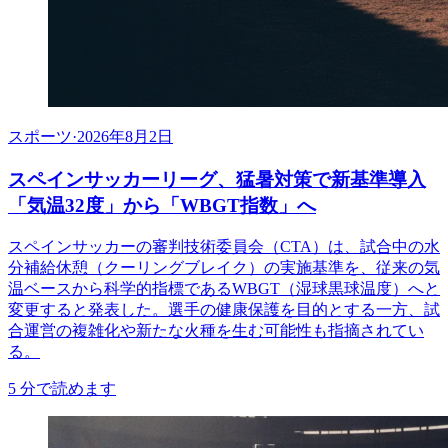
スポーツ
·
2026年8月2日
スペインサッカーリーグ、猛暑対策で新基準導入
「気温32度」から「WBGT指数」へ
スペインサッカーの審判技術委員会（CTA）は、試合中の水
分補給休憩（クーリングブレイク）の実施基準を、従来の気
温ベースから科学的指標であるWBGT（湿球黒球温度）へと
変更すると発表した。選手の健康保護を目的とする一方、試
合運営の複雑化や新たな火種を生む可能性も指摘されてい
る。
5
分で読めます