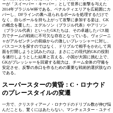
ーが「スイーパー・キーパー」として世界に衝撃を与えた
2014年ブラジルW杯である。ペナルティエリアを広範囲にカ
バーし、DFラインの裏へ送られるボールを処理するだけで
なく、自らボールを持ち上がって攻撃に参加する姿は、GK
の概念を覆した。エデルソン（ブラジル代表）やアリソン
（ブラジル代表）といったGKたちは、その卓越したパス能
力でチームの戦術に不可欠な存在となっている。ヴォジーニ
ャがアルゼンチンの前線からの激しいプレッシャーに対し、
パスコースを探すのではなく、ドリブルで相手をかわして局
面を打開しようと試みたのは、まさにこの現代的GKの役割
を遂行しようとした結果と言える。小国が大国に挑む上で、
GKがプレッシャーを回避する能力は、チーム全体の守備を
安定させ、反撃の糸口を作るための重要な戦術的選択肢なの
である。
スーパースターの黄昏：C・ロナウド
のプレースタイルの変遷
一方で、クリスティアーノ・ロナウドのドリブル数が伸び悩
んだことも、驚くにはあたらない。マンチェスター・ユナイ