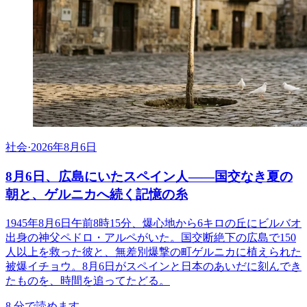
社会
·
2026年8月6日
8月6日、広島にいたスペイン人――国交なき夏の
朝と、ゲルニカへ続く記憶の糸
1945年8月6日午前8時15分、爆心地から6キロの丘にビルバオ
出身の神父ペドロ・アルペがいた。国交断絶下の広島で150
人以上を救った彼と、無差別爆撃の町ゲルニカに植えられた
被爆イチョウ。8月6日がスペインと日本のあいだに刻んでき
たものを、時間を追ってたどる。
8
分で読めます