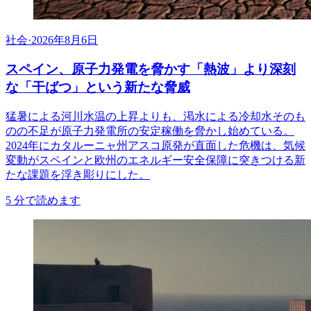
社会
·
2026年8月6日
スペイン、原子力発電を脅かす「熱波」より深刻
な「干ばつ」という新たな脅威
猛暑による河川水温の上昇よりも、渇水による冷却水そのも
のの不足が原子力発電所の安定稼働を脅かし始めている。
2024年にカタルーニャ州アスコ原発が直面した危機は、気候
変動がスペインと欧州のエネルギー安全保障に突きつける新
たな課題を浮き彫りにした。
5
分で読めます