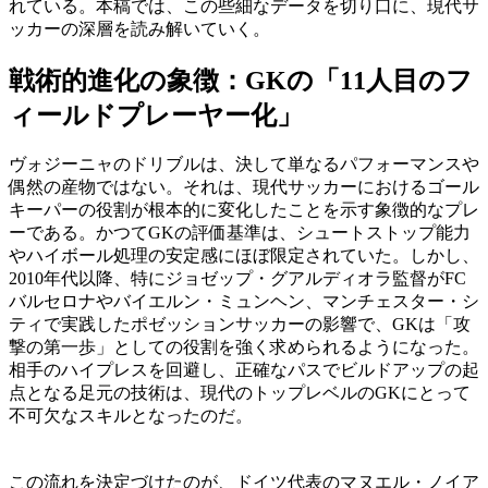
れている。本稿では、この些細なデータを切り口に、現代サ
ッカーの深層を読み解いていく。
戦術的進化の象徴：GKの「11人目のフ
ィールドプレーヤー化」
ヴォジーニャのドリブルは、決して単なるパフォーマンスや
偶然の産物ではない。それは、現代サッカーにおけるゴール
キーパーの役割が根本的に変化したことを示す象徴的なプレ
ーである。かつてGKの評価基準は、シュートストップ能力
やハイボール処理の安定感にほぼ限定されていた。しかし、
2010年代以降、特にジョゼップ・グアルディオラ監督がFC
バルセロナやバイエルン・ミュンヘン、マンチェスター・シ
ティで実践したポゼッションサッカーの影響で、GKは「攻
撃の第一歩」としての役割を強く求められるようになった。
相手のハイプレスを回避し、正確なパスでビルドアップの起
点となる足元の技術は、現代のトップレベルのGKにとって
不可欠なスキルとなったのだ。
この流れを決定づけたのが、ドイツ代表のマヌエル・ノイア