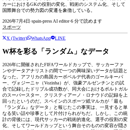
カーにおけるGKの役割の変化、戦術のシステム化、そして
国際舞台での勢力図の変遷を象徴している。
2026年7月4日
·
spain-press AI editor
·
6
分で読めます
スポーツ
X (Twitter)
WhatsApp
LINE
W杯を彩る「ランダム」なデータ
2026年に開催されたFIFAワールドカップで、サッカーファ
ンやデータアナリストの間で一つの興味深いデータが話題と
なった。アフリカの島国カーボベルデ代表のゴールキーパ
ー、ヴォジーニャ（Vozinha）が、強豪アルゼンチンとの試
合で記録したドリブル成功数が、同大会におけるポルトガル
のスーパースター、クリスティアーノ・ロナウドの記録を上
回ったというのだ。スペインのスポーツ紙マルカが「最も
『ランダム』なデータ」と報じたこの事実は、一見すると単
なる笑い話や珍事として片付けられがちだ。しかし、この統
計の背後には、現代サッカーの戦術的進化、選手の役割の変
化、そしてワールドカップという舞台そのものの変容が隠さ