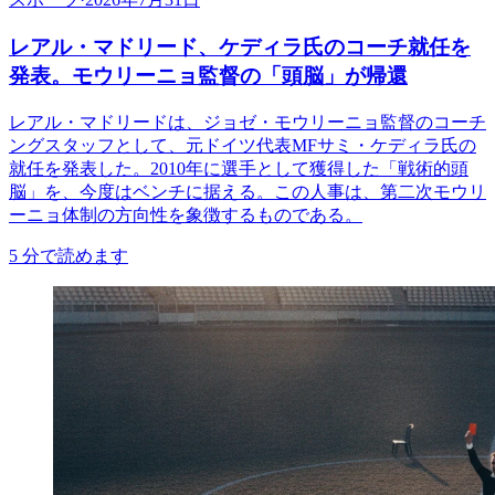
レアル・マドリード、ケディラ氏のコーチ就任を
発表。モウリーニョ監督の「頭脳」が帰還
レアル・マドリードは、ジョゼ・モウリーニョ監督のコーチ
ングスタッフとして、元ドイツ代表MFサミ・ケディラ氏の
就任を発表した。2010年に選手として獲得した「戦術的頭
脳」を、今度はベンチに据える。この人事は、第二次モウリ
ーニョ体制の方向性を象徴するものである。
5
分で読めます