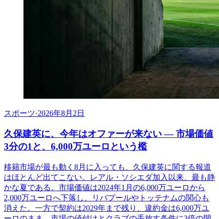
スポーツ
·
2026年8月2日
久保建英に、今年はオファーが来ない ― 市場価値
3分の1と、6,000万ユーロという檻
移籍市場が最も動く8月に入っても、久保建英に関する報道
はほとんど出てこない。レアル・ソシエダ加入以来、最も静
かな夏である。市場価値は2024年1月の6,000万ユーロから
2,000万ユーロへ下落し、リバプールやトッテナムの関心も
消えた。一方で契約は2029年まで残り、違約金は6,000万ユ
ーロのまま。市場の値付けとクラブの手放す条件に3倍の開