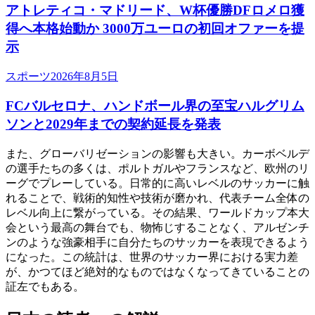
アトレティコ・マドリード、W杯優勝DFロメロ獲
得へ本格始動か 3000万ユーロの初回オファーを提
示
スポーツ
2026年8月5日
FCバルセロナ、ハンドボール界の至宝ハルグリム
ソンと2029年までの契約延長を発表
また、グローバリゼーションの影響も大きい。カーボベルデ
の選手たちの多くは、ポルトガルやフランスなど、欧州のリ
ーグでプレーしている。日常的に高いレベルのサッカーに触
れることで、戦術的知性や技術が磨かれ、代表チーム全体の
レベル向上に繋がっている。その結果、ワールドカップ本大
会という最高の舞台でも、物怖じすることなく、アルゼンチ
ンのような強豪相手に自分たちのサッカーを表現できるよう
になった。この統計は、世界のサッカー界における実力差
が、かつてほど絶対的なものではなくなってきていることの
証左でもある。