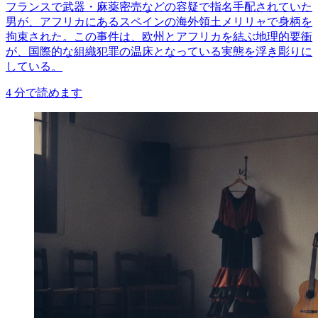
フランスで武器・麻薬密売などの容疑で指名手配されていた
男が、アフリカにあるスペインの海外領土メリリャで身柄を
拘束された。この事件は、欧州とアフリカを結ぶ地理的要衝
が、国際的な組織犯罪の温床となっている実態を浮き彫りに
している。
4
分で読めます