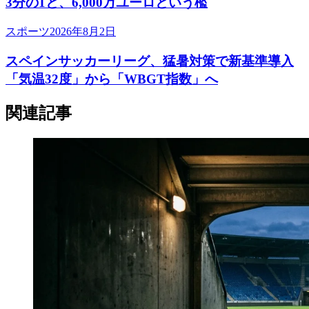
3分の1と、6,000万ユーロという檻
スポーツ
2026年8月2日
スペインサッカーリーグ、猛暑対策で新基準導入
「気温32度」から「WBGT指数」へ
関連記事