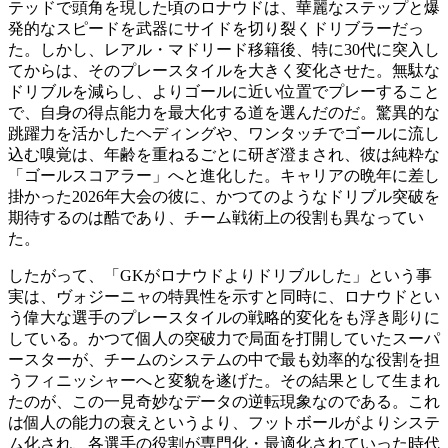
テッドで頭角を現した頃のロナウドは、華麗なステップと爆
発的なスピードを武器にサイドを切り裂くドリブラーだっ
た。しかし、レアル・マドリード移籍後、特に30代に突入し
てからは、そのプレースタイルを大きく変化させた。無駄な
ドリブルを減らし、よりゴールに近い位置でプレーすること
で、自身の得点能力を最大化する道を選んだのだ。驚異的な
跳躍力を活かしたヘディングや、ワンタッチでゴールに流し
込む嗅覚は、年齢を重ねるごとに研ぎ澄まされ、彼は純粋な
「ゴールスコアラー」へと進化した。キャリアの晩年に差し
掛かった2026年大会の彼に、かつてのようなドリブル突破を
期待するのは酷であり、チーム戦術上の役割も異なってい
た。
したがって、「GKがロナウドよりドリブルした」という事
実は、ヴォジーニャの特異性を示すと同時に、ロナウドとい
う偉大な選手のプレースタイルの戦略的変化をも浮き彫りに
している。かつて個人の突破力で局面を打開していたスーパ
ースターが、チームのシステムの中で最も効率的な役割を担
うフィニッシャーへと変貌を遂げた。その結果として生まれ
たのが、この一見奇妙なデータの逆転現象なのである。これ
は個人の能力の衰えというより、フットボールがよりシステ
ム化され、各選手の役割が専門化・最適化されていった時代