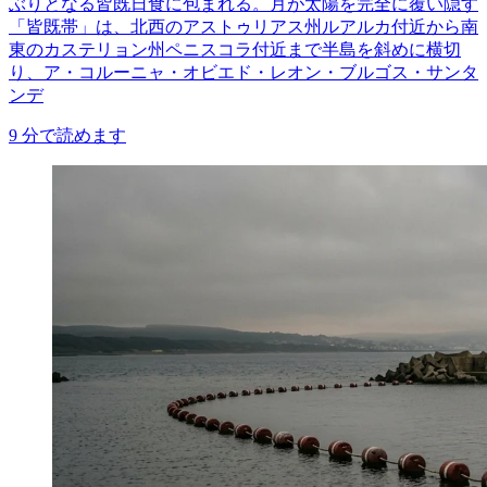
ぶりとなる皆既日食に包まれる。月が太陽を完全に覆い隠す
「皆既帯」は、北西のアストゥリアス州ルアルカ付近から南
東のカステリョン州ペニスコラ付近まで半島を斜めに横切
り、ア・コルーニャ・オビエド・レオン・ブルゴス・サンタ
ンデ
9
分で読めます