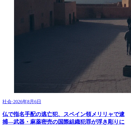
社会
·
2026年8月6日
仏で指名手配の逃亡犯、スペイン領メリリャで逮
捕―武器・麻薬密売の国際組織犯罪が浮き彫りに