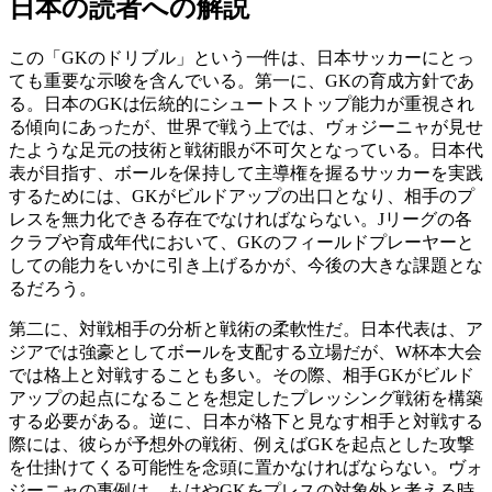
日本の読者への解説
この「GKのドリブル」という一件は、日本サッカーにとっ
ても重要な示唆を含んでいる。第一に、GKの育成方針であ
る。日本のGKは伝統的にシュートストップ能力が重視され
る傾向にあったが、世界で戦う上では、ヴォジーニャが見せ
たような足元の技術と戦術眼が不可欠となっている。日本代
表が目指す、ボールを保持して主導権を握るサッカーを実践
するためには、GKがビルドアップの出口となり、相手のプ
レスを無力化できる存在でなければならない。Jリーグの各
クラブや育成年代において、GKのフィールドプレーヤーと
しての能力をいかに引き上げるかが、今後の大きな課題とな
るだろう。
第二に、対戦相手の分析と戦術の柔軟性だ。日本代表は、ア
ジアでは強豪としてボールを支配する立場だが、W杯本大会
では格上と対戦することも多い。その際、相手GKがビルド
アップの起点になることを想定したプレッシング戦術を構築
する必要がある。逆に、日本が格下と見なす相手と対戦する
際には、彼らが予想外の戦術、例えばGKを起点とした攻撃
を仕掛けてくる可能性を念頭に置かなければならない。ヴォ
ジーニャの事例は、もはやGKをプレスの対象外と考える時