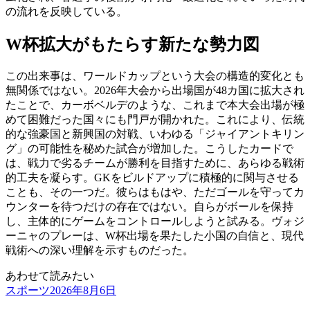
の流れを反映している。
W杯拡大がもたらす新たな勢力図
この出来事は、ワールドカップという大会の構造的変化とも
無関係ではない。2026年大会から出場国が48カ国に拡大され
たことで、カーボベルデのような、これまで本大会出場が極
めて困難だった国々にも門戸が開かれた。これにより、伝統
的な強豪国と新興国の対戦、いわゆる「ジャイアントキリン
グ」の可能性を秘めた試合が増加した。こうしたカードで
は、戦力で劣るチームが勝利を目指すために、あらゆる戦術
的工夫を凝らす。GKをビルドアップに積極的に関与させる
ことも、その一つだ。彼らはもはや、ただゴールを守ってカ
ウンターを待つだけの存在ではない。自らがボールを保持
し、主体的にゲームをコントロールしようと試みる。ヴォジ
ーニャのプレーは、W杯出場を果たした小国の自信と、現代
戦術への深い理解を示すものだった。
あわせて読みたい
スポーツ
2026年8月6日