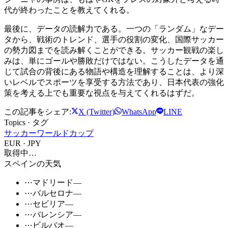
代が終わったことを教えてくれる。
最後に、データの読解力である。一つの「ランダム」なデー
タから、戦術のトレンド、選手の役割の変化、国際サッカー
の勢力図までを読み解くことができる。サッカー観戦の楽し
みは、単にゴールや勝敗だけではない。こうしたデータを通
じて試合の背後にある物語や構造を理解することは、より深
いレベルでスポーツを享受する方法であり、日本代表の強化
策を考える上でも重要な視点を与えてくれるはずだ。
この記事をシェア:
X (Twitter)
WhatsApp
LINE
Topics · タグ
サッカー
ワールドカップ
EUR · JPY
取得中…
スペインの天気
⋯
マドリード
—
⋯
バルセロナ
—
⋯
セビリア
—
⋯
バレンシア
—
⋯
ビルバオ
—