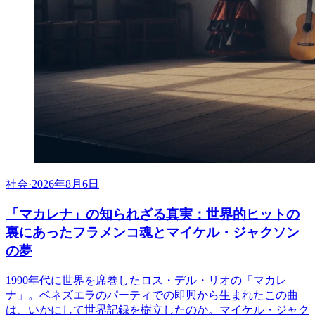
社会
·
2026年8月6日
「マカレナ」の知られざる真実：世界的ヒットの
裏にあったフラメンコ魂とマイケル・ジャクソン
の夢
1990年代に世界を席巻したロス・デル・リオの「マカレ
ナ」。ベネズエラのパーティでの即興から生まれたこの曲
は、いかにして世界記録を樹立したのか。マイケル・ジャク