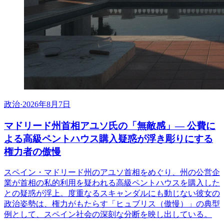
政治
·
2026年8月7日
マドリード州首相アユソ氏の「無敵感」— 公費に
よる高級ペントハウス購入疑惑が浮き彫りにする
権力者の傲慢
スペイン・マドリード州のアユソ首相をめぐり、州の公営企
業が首相の私的利用を疑われる高級ペントハウスを購入した
との疑惑が浮上。度重なるスキャンダルにも動じない彼女の
政治姿勢は、権力がもたらす「ヒュブリス（傲慢）」の典型
例として、スペイン社会の深刻な分断を映し出している。