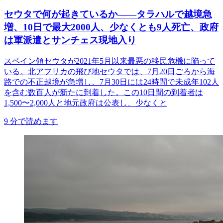
セウタで何が起きているか——タラハルで越境急
増、10日で最大2000人、少なくとも9人死亡、政府
は軍派遣とサンチェス現地入り
スペイン領セウタが2021年5月以来最悪の移民危機に陥って
いる。北アフリカの飛び地セウタでは、7月20日ごろから海
路での不正越境が急増し、7月30日には24時間で未成年102人
を含む数百人が新たに到着した。この10日間の到着者は
1,500〜2,000人と地元政府は公表し、少なくと
9
分で読めます