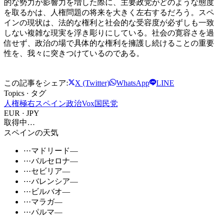
的な勢力が影響力を増した際に、主要政党がどのような態度
を取るかは、人権問題の将来を大きく左右するだろう。スペ
インの現状は、法的な権利と社会的な受容度が必ずしも一致
しない複雑な現実を浮き彫りにしている。社会の寛容さを過
信せず、政治の場で具体的な権利を擁護し続けることの重要
性を、我々に突きつけているのである。
この記事をシェア:
X (Twitter)
WhatsApp
LINE
Topics · タグ
人権
極右
スペイン政治
Vox
国民党
EUR · JPY
取得中…
スペインの天気
⋯
マドリード
—
⋯
バルセロナ
—
⋯
セビリア
—
⋯
バレンシア
—
⋯
ビルバオ
—
⋯
マラガ
—
⋯
パルマ
—