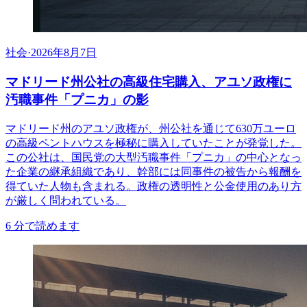
社会
·
2026年8月7日
マドリード州公社の高級住宅購入、アユソ政権に
汚職事件「プニカ」の影
マドリード州のアユソ政権が、州公社を通じて630万ユーロ
の高級ペントハウスを極秘に購入していたことが発覚した。
この公社は、国民党の大型汚職事件「プニカ」の中心となっ
た企業の継承組織であり、幹部には同事件の被告から報酬を
得ていた人物も含まれる。政権の透明性と公金使用のあり方
が厳しく問われている。
6
分で読めます