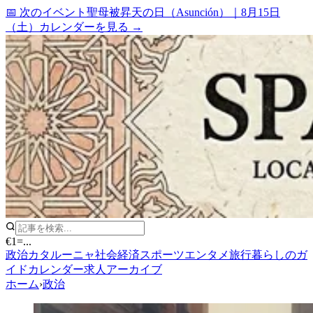
📅 次のイベント
聖母被昇天の日（Asunción）
｜
8月15日
（土）
カレンダーを見る →
€1
=
...
政治
カタルーニャ
社会
経済
スポーツ
エンタメ
旅行
暮らしのガ
イド
カレンダー
求人
アーカイブ
ホーム
›
政治