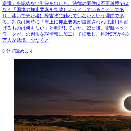
送還」を認めない判決を出した。法律の要件は不正越境では
なく「国境の抑止要素を突破しようとしていること」であ
り、泳いで来た者は障害物に触れていないという理由であ
る。判決は同時に「海上に抑止要素が設置されれば適用を妨
げるものは何もない」と明記していた。22日後、密航ネット
ワークがこの判決を誤情報に加工して拡散し、推計5万から6
万人が越境、少なくと
8
分で読めます