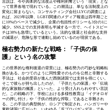
言説は、今や具体的な法改正や権利剥奪という「現実」とな
って世界各地で現れている。この潮流は、単なる法制度上の
変化に留まらない。コンサルティング会社LLYCの調査によ
れば、2023年以降、LGBTI関連のメディア報道は四半期ごと
に10%のペースで減少し、企業の包括性ポリシーも3分の1に
減少。SNS上での支持表明も半減する一方で、ヘイトスピー
チは38%も急増しているという。法的な後退と社会的な支持
の減退が、危険な形で連動し始めているのが現状である。
極右勢力の新たな戦略：「子供の保
護」という名の攻撃
この世界的な権利後退の背景には、極右勢力の巧妙な戦略転
換がある。かつてのように同性愛そのものを公然と非難する
手法は、社会的受容が進んだ西側諸国では支持を得にくい。
そこで彼らが持ち出したのが、「子供たちの保護」や「伝統
的な家族観の擁護」といった、より受け入れられやすい言説
だ。この戦略の下、学校における多様性教育は「イデオロギ
ーの押し付け」や「子供の性的な搾取」であると非難され
る。この手法の典型例が、ロシアで制定され、ハンガリーや
東欧諸国に広がった、いわゆる「反プロパガンダ法」であ