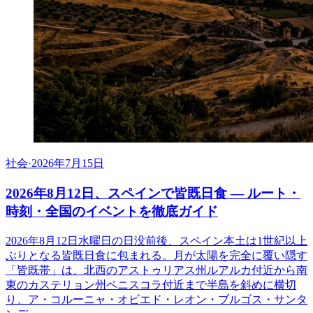
社会
·
2026年7月15日
2026年8月12日、スペインで皆既日食 ― ルート・
時刻・全国のイベントを徹底ガイド
2026年8月12日水曜日の日没前後、スペイン本土は1世紀以上
ぶりとなる皆既日食に包まれる。月が太陽を完全に覆い隠す
「皆既帯」は、北西のアストゥリアス州ルアルカ付近から南
東のカステリョン州ペニスコラ付近まで半島を斜めに横切
り、ア・コルーニャ・オビエド・レオン・ブルゴス・サンタ