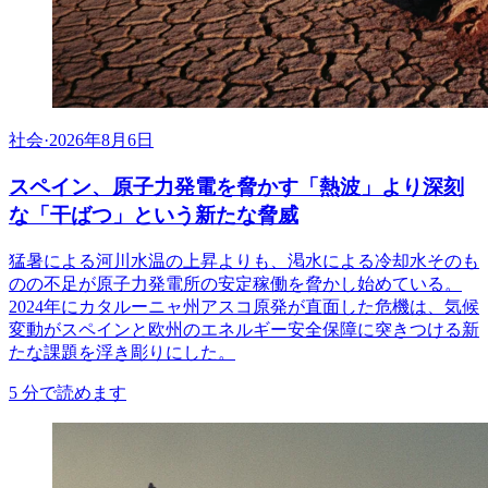
社会
·
2026年8月6日
スペイン、原子力発電を脅かす「熱波」より深刻
な「干ばつ」という新たな脅威
猛暑による河川水温の上昇よりも、渇水による冷却水そのも
のの不足が原子力発電所の安定稼働を脅かし始めている。
2024年にカタルーニャ州アスコ原発が直面した危機は、気候
変動がスペインと欧州のエネルギー安全保障に突きつける新
たな課題を浮き彫りにした。
5
分で読めます