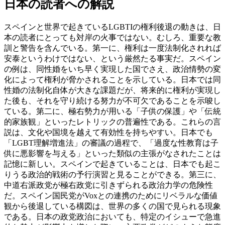
日本の読者への解説
スペインと世界で起きているLGBTIの権利後退の動きは、日
本の読者にとっても対岸の火事ではない。むしろ、重要な教
訓と警告を含んでいる。第一に、権利は一度法制化されれば
安泰というわけではない、という厳然たる事実だ。スペイン
の例は、同性婚をいち早く実現した国でさえ、政治情勢の変
化によって権利が脅かされることを示している。日本では同
性婚の法制化自体が大きな課題だが、将来的に権利が実現し
た後も、それを守り続ける努力が不可欠であることを示唆し
ている。第二に、極右勢力が用いる「子供の保護」や「伝統
的家族観」といったレトリックの普遍性である。これらの言
説は、文化や国境を越えて有効性を持ちやすい。日本でも
「LGBT理解増進法」の審議の過程で、「過度な性教育は子
供に悪影響を与える」といった類似の主張がなされたことは
記憶に新しい。スペインで起きていることは、日本でも起こ
りうる政治的戦術の予行演習と見ることができる。第三に、
中道右派政党が極右政党に引きずられる政治力学の危険性
だ。スペイン国民党がVoxとの連携のためにリベラルな価値
観から後退している構図は、世界の多くの国で見られる現象
である。日本の政党政治においても、特定のイシューで急進