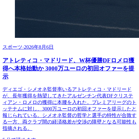
スポーツ
·
2026年8月6日
アトレティコ・マドリード、W杯優勝DFロメロ獲
得へ本格始動か 3000万ユーロの初回オファーを提
示
ディエゴ・シメオネ監督率いるアトレティコ・マドリード
が、長年獲得を熱望してきたアルゼンチン代表DFクリステ
ィアン・ロメロの獲得に本腰を入れた。プレミアリーグのト
ッテナムに対し、3000万ユーロの初回オファーを提示したと
報じられている。シメオネ監督の哲学と選手の特性が合致す
る一方、両クラブ間の経済格差が交渉の障壁となる可能性も
指摘される。