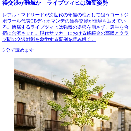
得交渉が難航か ライプツィヒは強硬姿勢
レアル・マドリードが次世代の守備の柱として狙うコートジ
ボワール代表CBディオマンデの獲得交渉が佳境を迎えてい
る。所属するライプツィヒは強気の姿勢を崩さず、選手を合
宿に合流させた。現代サッカーにおける移籍金の高騰とクラ
ブ間の交渉戦術を象徴する事例を読み解く。
5
分で読めます