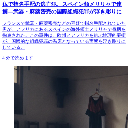
仏で指名手配の逃亡犯、スペイン領メリリャで逮
捕―武器・麻薬密売の国際組織犯罪が浮き彫りに
フランスで武器・麻薬密売などの容疑で指名手配されていた
男が、アフリカにあるスペインの海外領土メリリャで身柄を
拘束された。この事件は、欧州とアフリカを結ぶ地理的要衝
が、国際的な組織犯罪の温床となっている実態を浮き彫りに
している。
4
分で読めます