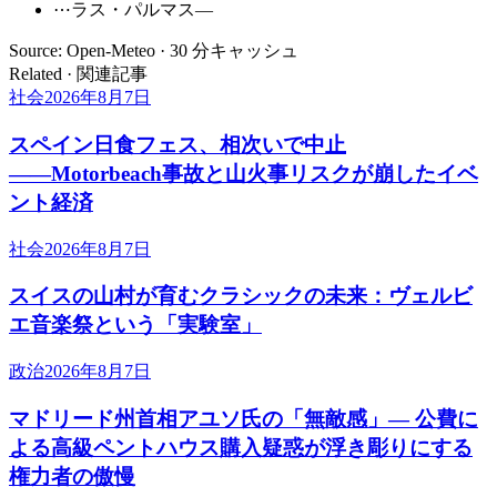
⋯
ラス・パルマス
—
Source: Open-Meteo · 30 分キャッシュ
Related · 関連記事
社会
2026年8月7日
スペイン日食フェス、相次いで中止
――Motorbeach事故と山火事リスクが崩したイベ
ント経済
社会
2026年8月7日
スイスの山村が育むクラシックの未来：ヴェルビ
エ音楽祭という「実験室」
政治
2026年8月7日
マドリード州首相アユソ氏の「無敵感」— 公費に
よる高級ペントハウス購入疑惑が浮き彫りにする
権力者の傲慢