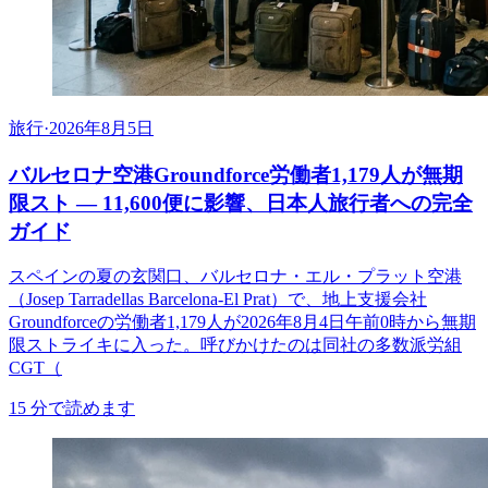
旅行
·
2026年8月5日
バルセロナ空港Groundforce労働者1,179人が無期
限スト ― 11,600便に影響、日本人旅行者への完全
ガイド
スペインの夏の玄関口、バルセロナ・エル・プラット空港
（Josep Tarradellas Barcelona-El Prat）で、地上支援会社
Groundforceの労働者1,179人が2026年8月4日午前0時から無期
限ストライキに入った。呼びかけたのは同社の多数派労組
CGT（
15
分で読めます