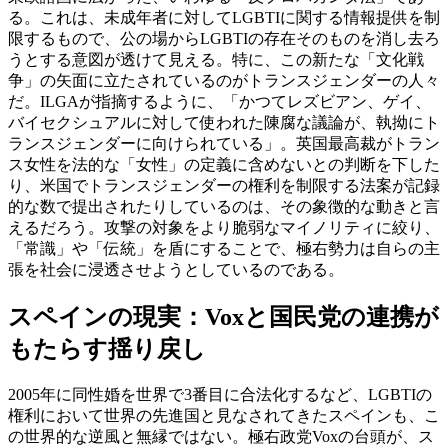
る。これは、未成年者に対してLGBTIに関する情報提供を制
限するもので、公の場からLGBTIの存在そのものを消し去ろ
うとする意図が透けて見える。特に、この新たな「文化戦
争」の矢面に立たされているのがトランスジェンダーの人々
だ。ILGAが指摘するように、「かつてレズビアン、ゲイ、
バイセクシュアルに対して使われた陳腐な議論が、執拗にト
ランスジェンダーに向けられている」。英国最高裁がトラン
ス女性を法的な「女性」の定義に含めないとの判断を下した
り、米国でトランスジェンダーの権利を制限する法案が記録
的な数で提出されたりしているのは、その象徴的な動きと言
えるだろう。攻撃の対象をより脆弱なマイノリティに絞り、
「常識」や「伝統」を盾にすることで、極右勢力は自らの主
張を社会に浸透させようとしているのである。
スペインの現実：Voxと国民党の連携が
もたらす揺り戻し
2005年に同性婚を世界で3番目に合法化するなど、LGBTIの
権利において世界の先進国と見なされてきたスペインも、こ
の世界的な逆風と無縁ではない。極右政党Voxの台頭が、ス