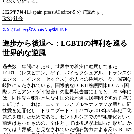
ら深く分析する。
2026年7月4日
·
spain-press AI editor
·
5
分で読めます
政治
·
社会
X (Twitter)
WhatsApp
LINE
進歩から後退へ：LGBTIの権利を巡る
世界的な逆風
過去数十年間にわたり、世界中で着実に進展してきた
LGBTI（レズビアン、ゲイ、バイセクシュアル、トランスジ
ェンダー、インターセックス）の人々の権利が、今、深刻な
岐路に立たされている。国際的なLGBTI擁護団体ILGA（国
際レズビアン・ゲイ協会）の世界報告書によると、2025年に
は、同性愛を犯罪と見なす国の数が過去10年間で初めて増加
に転じた。これは、ニジェールとブルキナファソが新たに同
性愛を犯罪化し、トリニダード・トバゴが2018年の非犯罪化
判決を覆したためである。セントルシアでの非犯罪化という
前進はあったものの、全体としては後退が上回った形だ。か
つては「脅威」と見なされていた極右勢力による反LGBTIの