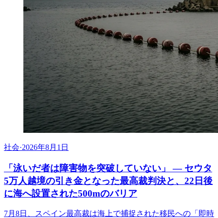
社会
·
2026年8月1日
「泳いだ者は障害物を突破していない」 ― セウタ
5万人越境の引き金となった最高裁判決と、22日後
に海へ設置された500mのバリア
7月8日、スペイン最高裁は海上で捕捉された移民への「即時