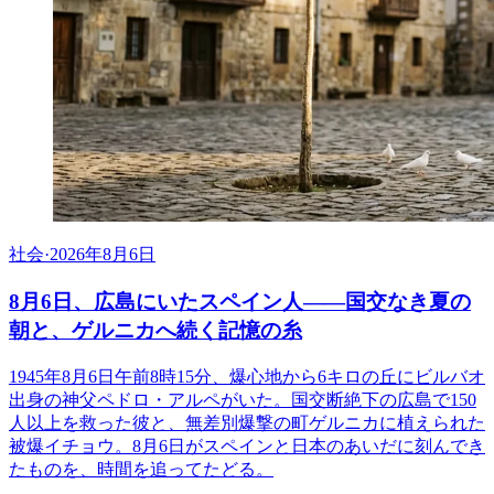
社会
·
2026年8月6日
8月6日、広島にいたスペイン人――国交なき夏の
朝と、ゲルニカへ続く記憶の糸
1945年8月6日午前8時15分、爆心地から6キロの丘にビルバオ
出身の神父ペドロ・アルペがいた。国交断絶下の広島で150
人以上を救った彼と、無差別爆撃の町ゲルニカに植えられた
被爆イチョウ。8月6日がスペインと日本のあいだに刻んでき
たものを、時間を追ってたどる。