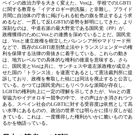
ペインの政治力学を大きく変えた。Voxは、学校でのLGBTI
に関する教育を「イデオロギー的洗脳」と非難し、プライド
月間に自治体の庁舎に掲げられる虹色の旗を禁止するよう求
めるなど、一貫して反LGBTIの姿勢を鮮明にしてきた。より
深刻なのは、中道右派の最大野党である国民党（PP）が、
政権獲得のためにVoxとの連携を深めていることだ。国民党
は、Voxと連立政権を樹立したバレンシア州やマドリード州
などで、既存のLGBTI差別禁止法やトランスジェンダーの権
利を保障する法律の骨抜きに着手している。これらの動き
は、地方レベルでの具体的な権利の後退を意味する。さら
に、国民党とVoxは共に、サンチェス中道左派政権が成立さ
せた国の「トランス法」を違憲であるとして憲法裁判所に提
訴しており、政権を奪取した暁には同法を廃止すると公言し
ている。かつては国民党内にもリベラルな派閥が存在し、
LGBTIの権利向上に一定の理解を示してきたが、Voxとの選
挙協力やイデオロギー競争の中で、その声はかき消されつつ
ある。スペイン社会のLGBTIに対する受容度は依然として高
い水準にあるものの、政治の世界では明らかに揺り戻しが起
きている。これは、一度獲得した権利がいかに脆いものであ
るかを物語っている。