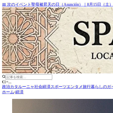
📅 次のイベント
聖母被昇天の日（Asunción）
｜
8月15日（土
€1
=
...
政治
カタルーニャ
社会
経済
スポーツ
エンタメ
旅行
暮らしのガ
ホーム
›
経済