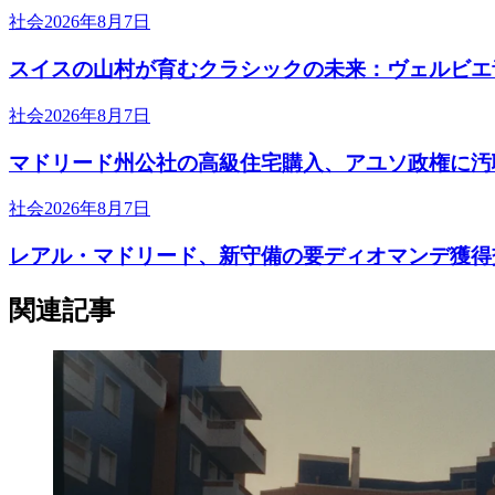
社会
2026年8月7日
スイスの山村が育むクラシックの未来：ヴェルビエ
社会
2026年8月7日
マドリード州公社の高級住宅購入、アユソ政権に汚
社会
2026年8月7日
レアル・マドリード、新守備の要ディオマンデ獲得
関連記事