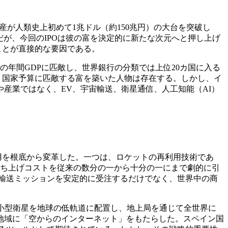
資産が人類史上初めて1兆ドル（約150兆円）の大台を突破し
氏だが、今回のIPOは彼の富を決定的に新たな次元へと押し上げ
ことが直接的な要因である。
年間GDPに匹敵し、世界銀行の分類では上位20カ国に入る
、国家予算に匹敵する富を築いた人物は存在する。しかし、イ
産業ではなく、EV、宇宙輸送、衛星通信、人工知能（AI）
用を根底から変革した。一つは、ロケットの再利用技術であ
打ち上げコストを従来の数分の一から十分の一にまで劇的に引
員輸送ミッションを安定的に受注するだけでなく、世界中の商
基の小型衛星を地球の低軌道に配置し、地上局を通じて全世界に
地域に「空からのインターネット」をもたらした。スペイン国