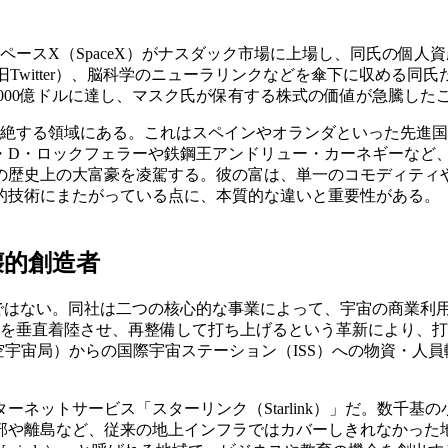
スペースX（SpaceX）がナスダック市場に上場し、同氏の個人
Twitter）、脳科学のニューラリンクなどを傘下に収める同
000億ドルに達し、マスク氏が保有する株式の価値が急騰した
絶する領域にある。これはスペインやオランダといった先進国の
ン・D・ロックフェラーや鉄鋼王アンドリュー・カーネギーなど
歴史上の大富豪を凌駕する。彼の富は、単一のコモディティや
的技術にまたがっている点に、本質的な違いと重要性がある。
壊的創造者
ではない。同社は二つの核心的な事業によって、宇宙の商業利
ーを垂直着陸させ、再整備して打ち上げるという革新により、
空宇宙局）からの国際宇宙ステーション（ISS）への物資・人
ネットサービス「スターリンク（Starlink）」だ。数千
部や離島など、従来の地上インフラではカバーしきれなかった