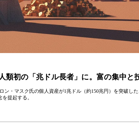
人類初の「兆ドル長者」に。富の集中と
ーロン・マスク氏の個人資産が1兆ドル（約150兆円）を突破し
念を提起する。