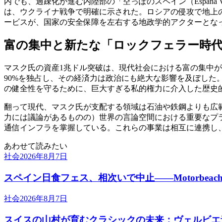
内でも、過疎化が進む内陸部の「空っぽのスペイン（España
は、ウクライナ戦争で明確に示された。ロシアの侵攻で地上
ービスが、国家の安全保障を左右する地政学的アクターとな
富の集中と新たな「ロックフェラー時
マスク氏の資産1兆ドル突破は、現代社会における富の集中が
90%を独占し、その経済力は政治にも絶大な影響を及ぼした
の健全性を守るために、巨大すぎる私的権力に介入した歴史
翻って現代、マスク氏が支配する領域は石油や鉄鋼よりも広
力には議論があるものの）世界の言論空間における重要なプ
通信インフラを掌握している。これらの事業は相互に連携し
あわせて読みたい
社会
2026年8月7日
スペイン日食フェス、相次いで中止――Motorbe
社会
2026年8月7日
スイスの山村が育むクラシックの未来：ヴェルビエ