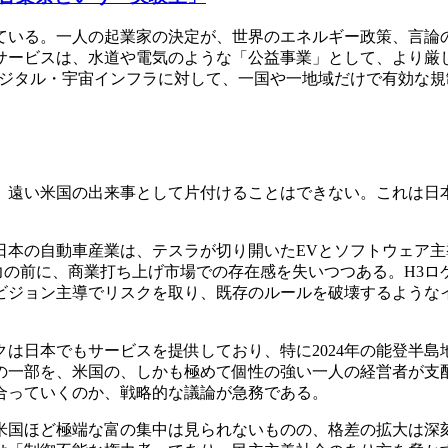
ている。一人の起業家の決定が、世界のエネルギー政策、言論
サービスは、水道や電気のような「公益事業」として、より厳
デジタル・宇宙インフラに対して、一国や一地域だけで有効な
、遠い米国の出来事として片付けることはできない。これは日
日本の自動車産業は、テスラが切り開いたEVとソフトウェア
力の前に、商業打ち上げ市場での存在感を失いつつある。H3ロ
ビジョン主導でリスクを取り、既存のルールを破壊するような
は日本でもサービスを提供しており、特に2024年の能登半
の一部を、米国の、しかも極めて個性の強い一人の経営者が支
合っていくのか、戦略的な議論が急務である。
米国ほど極端な富の集中は見られないものの、格差の拡大は深