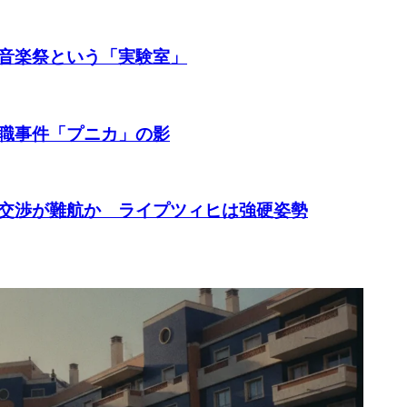
音楽祭という「実験室」
職事件「プニカ」の影
交渉が難航か ライプツィヒは強硬姿勢