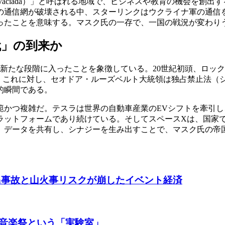
 Vaciada）」と呼ばれる地域で、ビジネスや教育の機会を
の通信網が破壊される中、スターリンクはウクライナ軍の通信
ったことを意味する。マスク氏の一存で、一国の戦況が変わり
代」の到来か
新たな段階に入ったことを象徴している。20世紀初頭、ロッ
。これに対し、セオドア・ルーズベルト大統領は独占禁止法（
的瞬間である。
範かつ複雑だ。テスラは世界の自動車産業のEVシフトを牽引し
ラットフォームであり続けている。そしてスペースXは、国家
、データを共有し、シナジーを生み出すことで、マスク氏の帝
ach事故と山火事リスクが崩したイベント経済
音楽祭という「実験室」