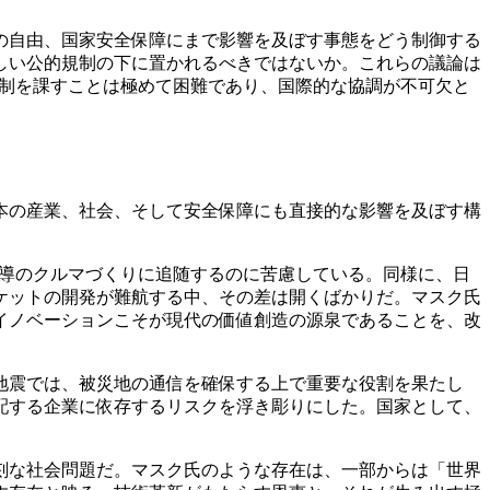
の自由、国家安全保障にまで影響を及ぼす事態をどう制御する
しい公的規制の下に置かれるべきではないか。これらの議論は
規制を課すことは極めて困難であり、国際的な協調が不可欠と
本の産業、社会、そして安全保障にも直接的な影響を及ぼす構
主導のクルマづくりに追随するのに苦慮している。同様に、日
ケットの開発が難航する中、その差は開くばかりだ。マスク氏
イノベーションこそが現代の価値創造の源泉であることを、改
島地震では、被災地の通信を確保する上で重要な役割を果たし
配する企業に依存するリスクを浮き彫りにした。国家として、
刻な社会問題だ。マスク氏のような存在は、一部からは「世界