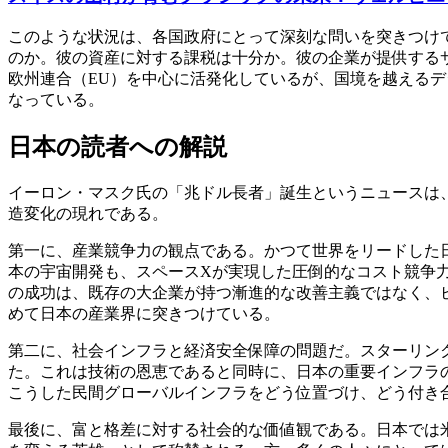
このような状況は、各国政府にとって深刻な問いを突きつけ
のか。彼の資産に対する課税は十分か。彼の企業が提供する
欧州連合（EU）を中心に活発化しているが、国境を越える
なっている。
日本の読者への解説
イーロン・マスク氏の「兆ドル長者」誕生というニュースは
造変化の現れである。
第一に、産業競争力の観点である。かつて世界をリードした
本の宇宙開発も、スペースXが実現した圧倒的なコスト競争
の成功は、既存の大企業が持つ漸進的な改善主義ではなく、
めて日本の産業界に突きつけている。
第二に、社会インフラと経済安全保障の問題だ。スターリンク
た。これは技術の恩恵であると同時に、日本の重要インフラ
こうした民間グローバルインフラをどう位置づけ、どう付き
最後に、富と格差に対する社会的な価値観である。日本では