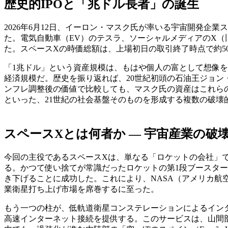
歴史的IPOと「兆ドル長者」の誕生
2026年6月12日、イーロン・マスク氏が率いる宇宙開発企業
た。電気自動車（EV）のテスラ、ソーシャルメディアのX（旧
た。スペースXの時価総額は、上場初日の取引終了時点で約5
「1兆ドル」という資産規模は、もはや個人の富として想像を
経済規模だ。歴史を振り返れば、20世紀初頭の石油王ジョ
ンフレ調整後の価値で比較しても、マスク氏の資産はこれらの
といった、21世紀の社会基盤そのものを形成する複数の破壊
スペースXとは何者か ― 宇宙産業の破
今回の主役であるスペースXは、単なる「ロケットの会社」
る。かつて使い捨てが常識だったロケットの第1段ブースタ
き下げることに成功した。これにより、NASA（アメリカ航
業衛星打ち上げ市場を席巻するに至った。
もう一つの柱が、低軌道衛星コンステレーションによるインター
高速インターネット接続を提供する。このサービスは、山間