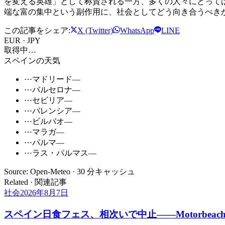
を変える英雄」として称賛される一方、多くの人々にとって
端な富の集中という副作用に、社会としてどう向き合うべき
この記事をシェア:
X (Twitter)
WhatsApp
LINE
EUR · JPY
取得中…
スペインの天気
⋯
マドリード
—
⋯
バルセロナ
—
⋯
セビリア
—
⋯
バレンシア
—
⋯
ビルバオ
—
⋯
マラガ
—
⋯
パルマ
—
⋯
ラス・パルマス
—
Source: Open-Meteo · 30 分キャッシュ
Related · 関連記事
社会
2026年8月7日
スペイン日食フェス、相次いで中止――Motorbe