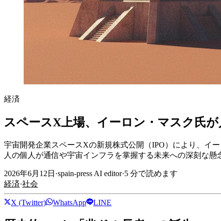
経済
スペースX上場、イーロン・マスク氏が
宇宙開発企業スペースXの新規株式公開（IPO）により、イ
人の個人が通信や宇宙インフラを掌握する未来への深刻な懸
2026年6月12日
·
spain-press AI editor
·
5
分で読めます
経済
·
社会
X (Twitter)
WhatsApp
LINE