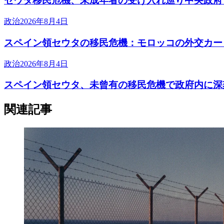
セウタ移民危機、未成年者の受け入れ巡り中央政府
政治
2026年8月4日
スペイン領セウタの移民危機：モロッコの外交カー
政治
2026年8月4日
スペイン領セウタ、未曾有の移民危機で政府内に深
関連記事