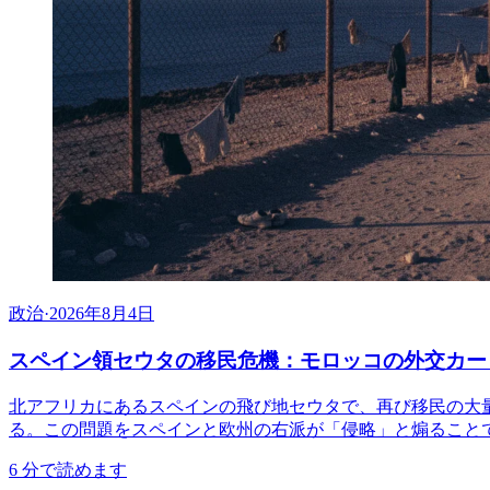
政治
·
2026年8月4日
スペイン領セウタの移民危機：モロッコの外交カー
北アフリカにあるスペインの飛び地セウタで、再び移民の大
る。この問題をスペインと欧州の右派が「侵略」と煽ること
6
分で読めます