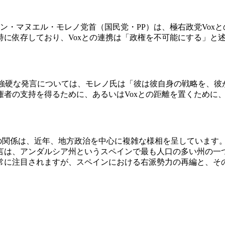
フアン・マヌエル・モレノ党首（国民党・PP）は、極右政党Vo
に依存しており、Voxとの連携は「政権を不可能にする」と
の強硬な発言については、モレノ氏は「彼は彼自身の戦略を、彼
権者の支持を得るために、あるいはVoxとの距離を置くために
の関係は、近年、地方政治を中心に複雑な様相を呈しています。
言は、アンダルシア州というスペインで最も人口の多い州の一つ
常に注目されますが、スペインにおける右派勢力の再編と、その