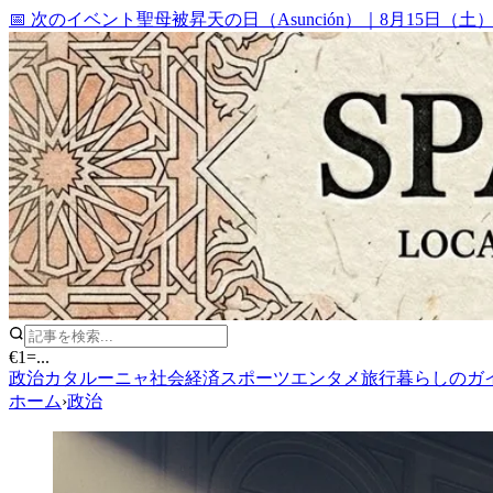
📅 次のイベント
聖母被昇天の日（Asunción）
｜
8月15日（土
€1
=
...
政治
カタルーニャ
社会
経済
スポーツ
エンタメ
旅行
暮らしのガ
ホーム
›
政治