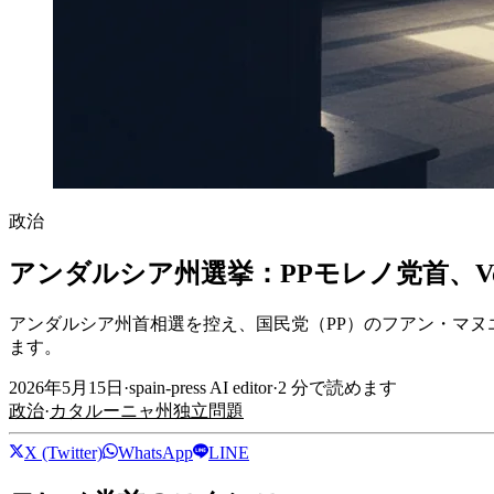
政治
アンダルシア州選挙：PPモレノ党首、V
アンダルシア州首相選を控え、国民党（PP）のフアン・マヌ
ます。
2026年5月15日
·
spain-press AI editor
·
2
分で読めます
政治
·
カタルーニャ州独立問題
X (Twitter)
WhatsApp
LINE