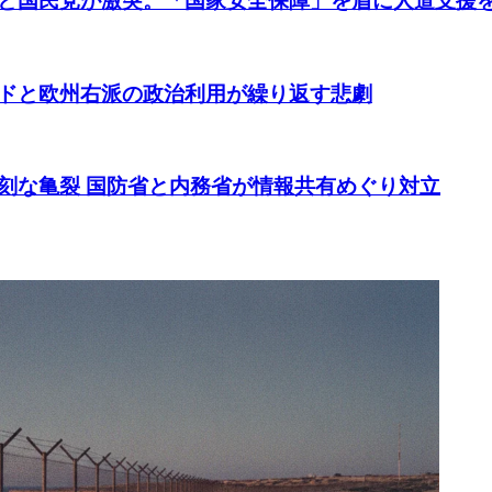
と国民党が激突。「国家安全保障」を盾に人道支援
ドと欧州右派の政治利用が繰り返す悲劇
刻な亀裂 国防省と内務省が情報共有めぐり対立