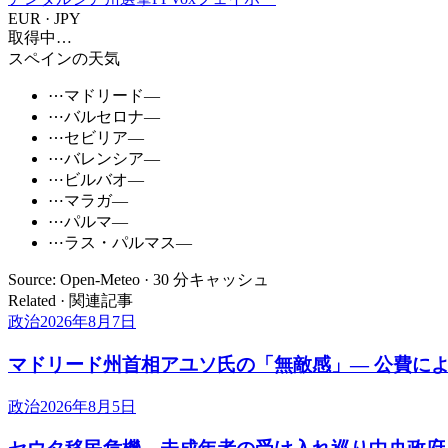
EUR · JPY
取得中…
スペインの天気
⋯
マドリード
—
⋯
バルセロナ
—
⋯
セビリア
—
⋯
バレンシア
—
⋯
ビルバオ
—
⋯
マラガ
—
⋯
パルマ
—
⋯
ラス・パルマス
—
Source: Open-Meteo · 30 分キャッシュ
Related · 関連記事
政治
2026年8月7日
マドリード州首相アユソ氏の「無敵感」— 公費に
政治
2026年8月5日