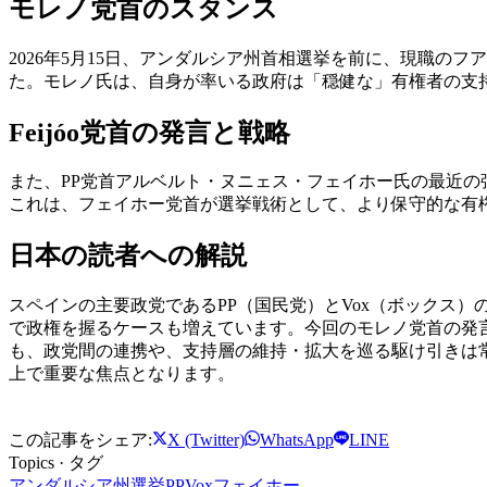
モレノ党首のスタンス
2026年5月15日、アンダルシア州首相選挙を前に、現職の
た。モレノ氏は、自身が率いる政府は「穏健な」有権者の支持
Feijóo党首の発言と戦略
また、PP党首アルベルト・ヌニェス・フェイホー氏の最近
これは、フェイホー党首が選挙戦術として、より保守的な有
日本の読者への解説
スペインの主要政党であるPP（国民党）とVox（ボックス）
で政権を握るケースも増えています。今回のモレノ党首の発
も、政党間の連携や、支持層の維持・拡大を巡る駆け引きは
上で重要な焦点となります。
この記事をシェア:
X (Twitter)
WhatsApp
LINE
Topics · タグ
アンダルシア州選挙
PP
Vox
フェイホー