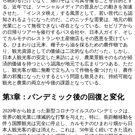
ら眺めるだけでなく、畑のそばで写真を撮ることを目的とす
る。近年では、ソーシャルメディアの普及がこの動きを加速
させた。「インスタ映え」する風景として、若い世代にも認
知されるようになったのだ。このニッチな需要は、地元の観
光業にとって無視できない存在となっている。セビリアから
の日帰りツアーを催行するバス会社や、日本人ガイド、そし
てカルモナのレストランや土産物店もその恩恵を受けてい
る。ひまわりは元来、種子から油を採るための農作物であ
り、観光資源としての価値は二次的なものだった。しかし、
日本人観光客の安定した来訪により、農業景観そのものが経
済的価値を持つという認識が地元でも広まりつつある。ただ
し、観光客が畑に無断で立ち入って作物を傷つけたり、農作
業の邪魔になったりするという問題も散見され、持続可能な
観光と農業の両立が今後の課題となっている。
第3章：パンデミック後の回復と変化
2020年から始まった新型コロナウイルスのパンデミックは、
世界の観光業に壊滅的な打撃を与えた。特に、長距離移動を
伴う国際観光は完全に停止し、カルモナのひまわり畑から日
本人観光客の姿は消えた。これは、50年近く続いてきた流れ