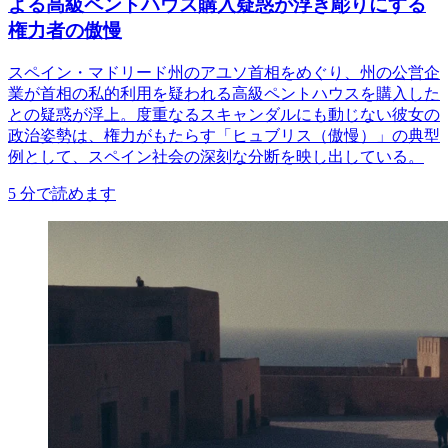
よる高級ペントハウス購入疑惑が浮き彫りにする
権力者の傲慢
スペイン・マドリード州のアユソ首相をめぐり、州の公営企
業が首相の私的利用を疑われる高級ペントハウスを購入した
との疑惑が浮上。度重なるスキャンダルにも動じない彼女の
政治姿勢は、権力がもたらす「ヒュブリス（傲慢）」の典型
例として、スペイン社会の深刻な分断を映し出している。
5
分で読めます