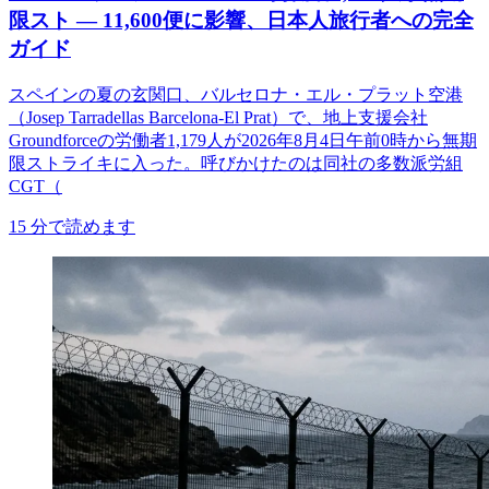
限スト ― 11,600便に影響、日本人旅行者への完全
ガイド
スペインの夏の玄関口、バルセロナ・エル・プラット空港
（Josep Tarradellas Barcelona-El Prat）で、地上支援会社
Groundforceの労働者1,179人が2026年8月4日午前0時から無期
限ストライキに入った。呼びかけたのは同社の多数派労組
CGT（
15
分で読めます