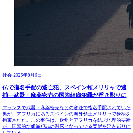
社会
·
2026年8月6日
仏で指名手配の逃亡犯、スペイン領メリリャで逮
捕―武器・麻薬密売の国際組織犯罪が浮き彫りに
フランスで武器・麻薬密売などの容疑で指名手配されていた
男が、アフリカにあるスペインの海外領土メリリャで身柄を
拘束された。この事件は、欧州とアフリカを結ぶ地理的要衝
が、国際的な組織犯罪の温床となっている実態を浮き彫りに
している。