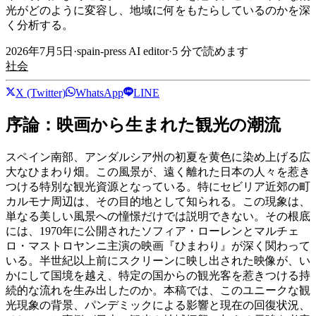
光がどのように変容し、地域に何をもたらしているのかを深
く分析する。
2026年7月5日
·
spain-press AI editor
·
5
分で読めます
社会
X (Twitter)
WhatsApp
LINE
序論：映画から生まれた観光の潮流
スペイン南部、アンダルシア州の初夏を黄色に染め上げる広
大なひまわり畑。この風景が、遠く離れた日本の人々を惹き
つける特別な観光資源となっている。特にセビリア近郊の町
カルモナ周辺は、その目的地として知られる。この現象は、
単なる美しい風景への憧憬だけでは説明できない。その根底
には、1970年に公開されたソフィア・ローレンとマルチェ
ロ・マストロヤンニ主演の映画『ひまわり』が深く関わって
いる。半世紀以上前にスクリーンに映し出された映像が、い
かにして国境を越え、特定の国からの観光客を惹きつける持
続的な流れを生み出したのか。本稿では、このユニークな観
光現象の背景、パンデミックによる影響と現在の回復状況、