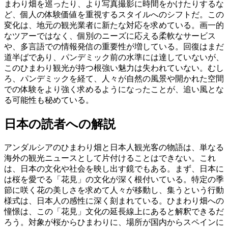
まわり畑を巡ったり、より写真撮影に時間をかけたりするな
ど、個人の体験価値を重視するスタイルへのシフトだ。この
変化は、地元の観光業者に新たな対応を求めている。画一的
なツアーではなく、個別のニーズに応える柔軟なサービス
や、多言語での情報発信の重要性が増している。回復はまだ
道半ばであり、パンデミック前の水準には達していないが、
このひまわり観光が持つ根強い魅力は失われていない。むし
ろ、パンデミックを経て、人々が自然の風景や開かれた空間
での体験をより強く求めるようになったことが、追い風とな
る可能性も秘めている。
日本の読者への解説
アンダルシアのひまわり畑と日本人観光客の物語は、単なる
海外の観光ニュースとして片付けることはできない。これ
は、日本の文化や社会を映し出す鏡でもある。まず、日本に
は桜を愛でる「花見」の文化が深く根付いている。特定の季
節に咲く花の美しさを求めて人々が移動し、集うという行動
様式は、日本人の感性に深く刻まれている。ひまわり畑への
憧憬は、この「花見」文化の延長線上にあると解釈できるだ
ろう。対象が桜からひまわりに、場所が国内からスペインに