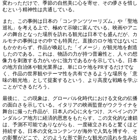
変わっただけで、季節の自然美に心を寄せ、その儚さを惜し
むという精神性は共通している。
また、この事例は日本の「コンテンツツーリズム」や「聖地
巡礼」を考える上で、極めて示唆に富んでいる。映画やアニ
メの舞台となった場所を訪れる観光は日本でも盛んだが、カ
ルモナの事例はその中でも特異だ。直接のロケ地ではないに
もかかわらず、作品が喚起した「イメージ」が観光地を創造
したのである。これは、物語の力が持つ普遍性と、人々の想
像力を刺激する力がいかに強力であるかを示している。日本
の地方自治体や観光業界は、単にロケ地をPRするだけでな
く、作品の世界観やテーマ性を共有できるような場所を「意
味の観光地」として提案するという、より高度な戦略を学ぶ
ことができるだろう。
最後に、この現象は、グローバル化時代における文化の伝播
の面白さを示している。イタリアの映画監督がウクライナを
舞台に撮った作品が、日本人の心に火をつけ、スペインのア
ンダルシア地方に経済的恩恵をもたらす。この文化的な連鎖
は、予測不可能でありながらも、一度確立されると驚くほど
持続する。日本の文化コンテンツが海外で人気を博す今、そ
の影響がどこで、どのような形で新たな観光の流れを生み出