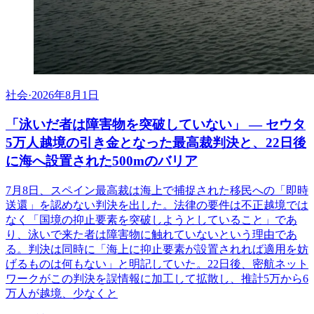
社会
·
2026年8月1日
「泳いだ者は障害物を突破していない」 ― セウタ
5万人越境の引き金となった最高裁判決と、22日後
に海へ設置された500mのバリア
7月8日、スペイン最高裁は海上で捕捉された移民への「即時
送還」を認めない判決を出した。法律の要件は不正越境では
なく「国境の抑止要素を突破しようとしていること」であ
り、泳いで来た者は障害物に触れていないという理由であ
る。判決は同時に「海上に抑止要素が設置されれば適用を妨
げるものは何もない」と明記していた。22日後、密航ネット
ワークがこの判決を誤情報に加工して拡散し、推計5万から6
万人が越境、少なくと