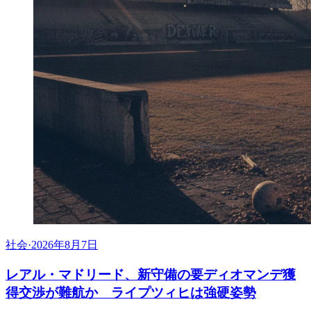
社会
·
2026年8月7日
レアル・マドリード、新守備の要ディオマンデ獲
得交渉が難航か ライプツィヒは強硬姿勢