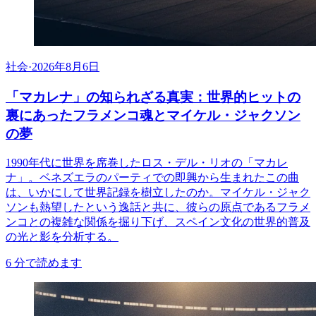
社会
·
2026年8月6日
「マカレナ」の知られざる真実：世界的ヒットの
裏にあったフラメンコ魂とマイケル・ジャクソン
の夢
1990年代に世界を席巻したロス・デル・リオの「マカレ
ナ」。ベネズエラのパーティでの即興から生まれたこの曲
は、いかにして世界記録を樹立したのか。マイケル・ジャク
ソンも熱望したという逸話と共に、彼らの原点であるフラメ
ンコとの複雑な関係を掘り下げ、スペイン文化の世界的普及
の光と影を分析する。
6
分で読めます