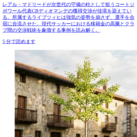
レアル・マドリードが次世代の守備の柱として狙うコートジ
ボワール代表CBディオマンデの獲得交渉が佳境を迎えてい
る。所属するライプツィヒは強気の姿勢を崩さず、選手を合
宿に合流させた。現代サッカーにおける移籍金の高騰とクラ
ブ間の交渉戦術を象徴する事例を読み解く。
5
分で読めます