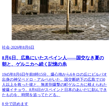
社会
·
2026年8月6日
8月6日、広島にいたスペイン人――国交なき夏の
朝と、ゲルニカへ続く記憶の糸
1945年8月6日午前8時15分、爆心地から6キロの丘にビルバオ
出身の神父ペドロ・アルペがいた。国交断絶下の広島で150
人以上を救った彼と、無差別爆撃の町ゲルニカに植えられた
被爆イチョウ。8月6日がスペインと日本のあいだに刻んでき
たものを、時間を追ってたどる。
8
分で読めます