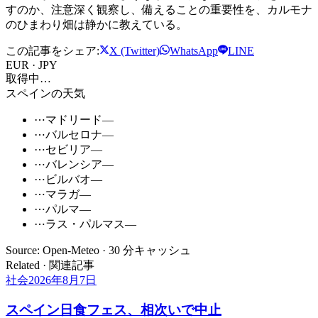
すのか、注意深く観察し、備えることの重要性を、カルモナ
のひまわり畑は静かに教えている。
この記事をシェア:
X (Twitter)
WhatsApp
LINE
EUR · JPY
取得中…
スペインの天気
⋯
マドリード
—
⋯
バルセロナ
—
⋯
セビリア
—
⋯
バレンシア
—
⋯
ビルバオ
—
⋯
マラガ
—
⋯
パルマ
—
⋯
ラス・パルマス
—
Source: Open-Meteo · 30 分キャッシュ
Related · 関連記事
社会
2026年8月7日
スペイン日食フェス、相次いで中止