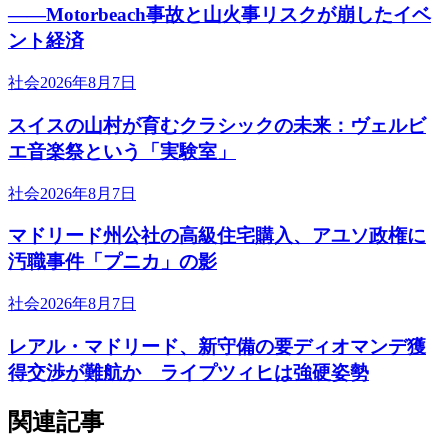
――Motorbeach事故と山火事リスクが崩したイベ
ント経済
社会
2026年8月7日
スイスの山村が育むクラシックの未来：ヴェルビ
エ音楽祭という「実験室」
社会
2026年8月7日
マドリード州公社の高級住宅購入、アユソ政権に
汚職事件「プニカ」の影
社会
2026年8月7日
レアル・マドリード、新守備の要ディオマンデ獲
得交渉が難航か ライプツィヒは強硬姿勢
関連記事