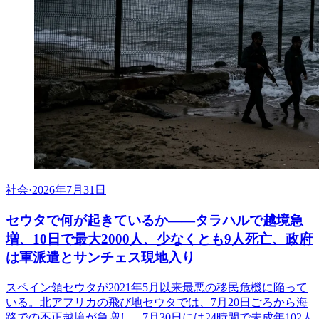
社会
·
2026年7月31日
セウタで何が起きているか——タラハルで越境急
増、10日で最大2000人、少なくとも9人死亡、政府
は軍派遣とサンチェス現地入り
スペイン領セウタが2021年5月以来最悪の移民危機に陥って
いる。北アフリカの飛び地セウタでは、7月20日ごろから海
路での不正越境が急増し、7月30日には24時間で未成年102人