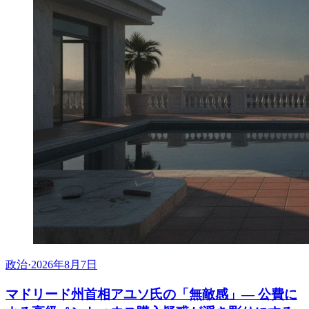
政治
·
2026年8月7日
マドリード州首相アユソ氏の「無敵感」— 公費に