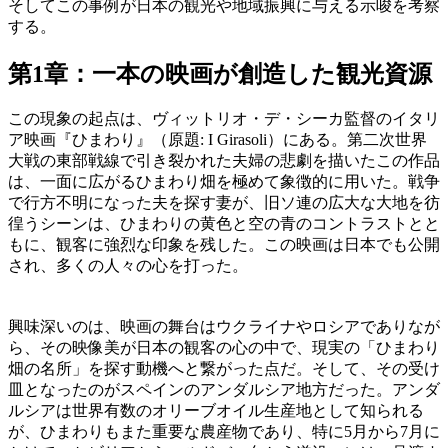
そしてこの事例が日本の観光や地域振興に与える示唆を考察
する。
第1章：一本の映画が創造した観光資源
この現象の起点は、ヴィットリオ・デ・シーカ監督のイタリ
ア映画『ひまわり』（原題: I Girasoli）にある。第二次世界
大戦の東部戦線で引き裂かれた夫婦の悲劇を描いたこの作品
は、一面に広がるひまわり畑を極めて象徴的に用いた。戦争
で行方不明になった夫を探す妻が、旧ソ連の広大な大地を彷
徨うシーンは、ひまわりの黄色と空の青のコントラストとと
もに、観客に強烈な印象を残した。この映画は日本でも公開
され、多くの人々の心を打った。
興味深いのは、映画の舞台はウクライナやロシアでありなが
ら、その映像美が日本の観客の心の中で、現実の「ひまわり
畑の名所」を探す動機へと繋がった点だ。そして、その受け
皿となったのがスペインのアンダルシア地方だった。アンダ
ルシアは世界有数のオリーブオイル生産地として知られる
が、ひまわりもまた重要な農産物であり、特に5月から7月に