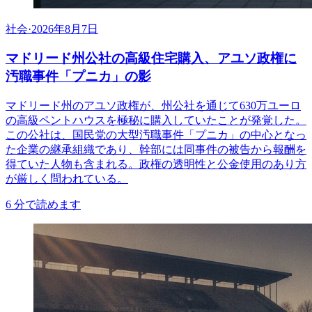
社会
·
2026年8月7日
マドリード州公社の高級住宅購入、アユソ政権に
汚職事件「プニカ」の影
マドリード州のアユソ政権が、州公社を通じて630万ユーロ
の高級ペントハウスを極秘に購入していたことが発覚した。
この公社は、国民党の大型汚職事件「プニカ」の中心となっ
た企業の継承組織であり、幹部には同事件の被告から報酬を
得ていた人物も含まれる。政権の透明性と公金使用のあり方
が厳しく問われている。
6
分で読めます