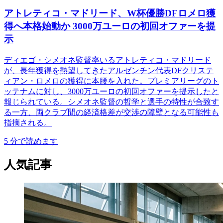
アトレティコ・マドリード、W杯優勝DFロメロ獲
得へ本格始動か 3000万ユーロの初回オファーを提
示
ディエゴ・シメオネ監督率いるアトレティコ・マドリード
が、長年獲得を熱望してきたアルゼンチン代表DFクリステ
ィアン・ロメロの獲得に本腰を入れた。プレミアリーグのト
ッテナムに対し、3000万ユーロの初回オファーを提示したと
報じられている。シメオネ監督の哲学と選手の特性が合致す
る一方、両クラブ間の経済格差が交渉の障壁となる可能性も
指摘される。
5
分で読めます
人気記事