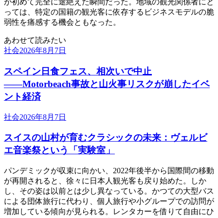
が初めて完全に途絶えた瞬間だった。地域の観光関係者にと
っては、特定の国籍の観光客に依存するビジネスモデルの脆
弱性を痛感する機会ともなった。
あわせて読みたい
社会
2026年8月7日
スペイン日食フェス、相次いで中止
――Motorbeach事故と山火事リスクが崩したイベ
ント経済
社会
2026年8月7日
スイスの山村が育むクラシックの未来：ヴェルビ
エ音楽祭という「実験室」
パンデミックが収束に向かい、2022年後半から国際間の移動
が再開されると、徐々に日本人観光客も戻り始めた。しか
し、その姿は以前とは少し異なっている。かつての大型バス
による団体旅行に代わり、個人旅行や小グループでの訪問が
増加している傾向が見られる。レンタカーを借りて自由にひ