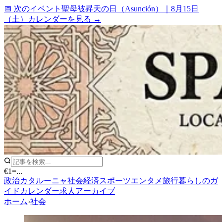
📅 次のイベント
聖母被昇天の日（Asunción）
｜
8月15日
（土）
カレンダーを見る →
€1
=
...
政治
カタルーニャ
社会
経済
スポーツ
エンタメ
旅行
暮らしのガ
イド
カレンダー
求人
アーカイブ
ホーム
›
社会