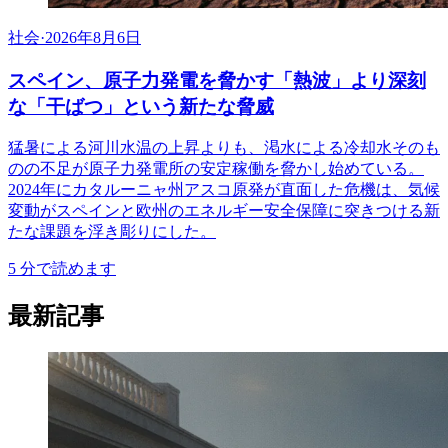
社会
·
2026年8月6日
スペイン、原子力発電を脅かす「熱波」より深刻
な「干ばつ」という新たな脅威
猛暑による河川水温の上昇よりも、渇水による冷却水そのも
のの不足が原子力発電所の安定稼働を脅かし始めている。
2024年にカタルーニャ州アスコ原発が直面した危機は、気候
変動がスペインと欧州のエネルギー安全保障に突きつける新
たな課題を浮き彫りにした。
5
分で読めます
最新記事