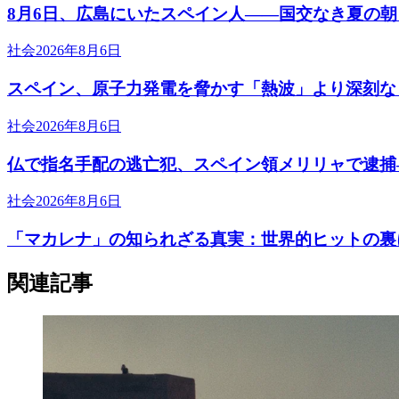
8月6日、広島にいたスペイン人――国交なき夏の
社会
2026年8月6日
スペイン、原子力発電を脅かす「熱波」より深刻な
社会
2026年8月6日
仏で指名手配の逃亡犯、スペイン領メリリャで逮捕
社会
2026年8月6日
「マカレナ」の知られざる真実：世界的ヒットの裏
関連記事