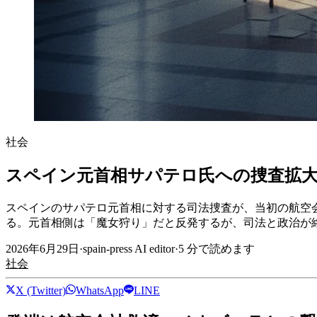
社会
スペイン元首相サパテロ氏への捜査拡
スペインのサパテロ元首相に対する司法捜査が、当初の航空
る。元首相側は「魔女狩り」だと反発するが、司法と政治が
2026年6月29日
·
spain-press AI editor
·
5
分で読めます
社会
X (Twitter)
WhatsApp
LINE