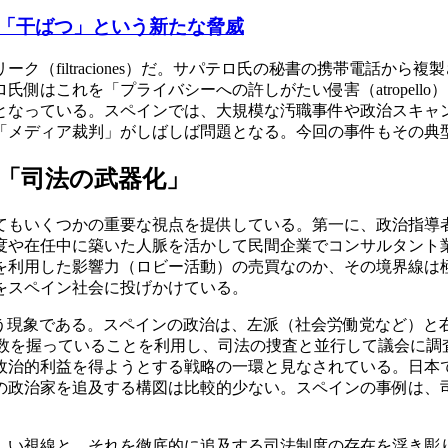
「干ばつ」という新たな脅威
（filtraciones）だ。サパテロ氏の秘書の携帯電話か
側はこれを「プライバシーへの許しがたい侵害（atropell
となっている。スペインでは、大規模な汚職事件や政治スキャ
「メディア裁判」がしばしば問題となる。今回の事件もその典
「司法の武器化」
てもいくつかの重要な視点を提供している。第一に、政治指導
度や在任中に築いた人脈を活かして民間企業でコンサルタント
を利用した影響力（ロビー活動）の売買なのか、その境界線は
をスペイン社会に投げかけている。
」という現象である。スペインの政治は、左派（社会労働党など）
多数を握っていることを利用し、司法の捜査と並行して議会に調
政治的利益を得ようとする戦略の一環と見なされている。日本
の政治家を追及する構図は比較的少ない。スペインの事例は、
しい視線と、それを徹底的に追及する司法制度の存在を浮き彫