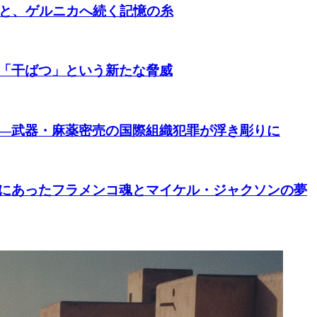
朝と、ゲルニカへ続く記憶の糸
「干ばつ」という新たな脅威
―武器・麻薬密売の国際組織犯罪が浮き彫りに
にあったフラメンコ魂とマイケル・ジャクソンの夢