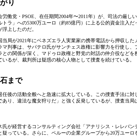
繋がり
働党・PSOE、在任期間2004年〜2011年）が、司法の厳
ルトラ」への5300万ユーロ（約85億円）に上る公的資金注
が浮上したのだ。
米国当局が2021年にベネズエラ人実業家の携帯電話から押収し
ラマ判事は、サパテロ氏がサンチェス政権に影響力を行使し、
ラとの関係が深く、マドゥロ政権と野党の対話の仲介役などを
ているが、裁判所は疑惑の核心人物として捜査を続けている。
宝石まで
退任後の活動全般へと急速に拡大している。この捜査手法に対
であり、違法な魔女狩りだ」と強く反発しているが、捜査当局
ス氏が経営するコンサルティング会社「アナリシス・レレバン
と疑っている。さらに、ペルーの企業グループから20万ユーロ