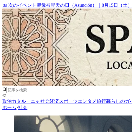
📅 次のイベント
聖母被昇天の日（Asunción）
｜
8月15日（土
€1
=
...
政治
カタルーニャ
社会
経済
スポーツ
エンタメ
旅行
暮らしのガ
ホーム
›
社会