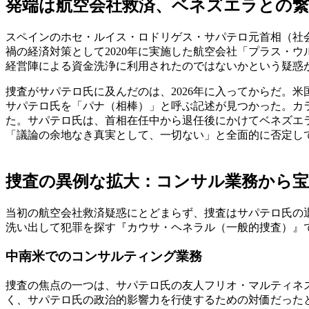
発端は航空会社救済、ベネズエラとの
スペインのホセ・ルイス・ロドリゲス・サパテロ元首相（社会労
禍の経済対策として2020年に実施した航空会社「プラス・ウ
経営陣による資金洗浄に利用されたのではないかという疑惑
捜査がサパテロ氏に及んだのは、2026年に入ってからだ。
サパテロ氏を「パナ（相棒）」と呼ぶ記述が見つかった。カ
た。サパテロ氏は、首相在任中から退任後にかけてベネズエ
「議論の余地なき真実として、一切ない」と全面的に否定し
捜査の異例な拡大：コンサル業務から
当初の航空会社救済疑惑にとどまらず、捜査はサパテロ氏の
洗い出して犯罪を探す『カウサ・ヘネラル（一般的捜査）』
中南米でのコンサルティング業務
捜査の焦点の一つは、サパテロ氏の友人フリオ・マルティネ
く、サパテロ氏の政治的影響力を行使するための対価だった