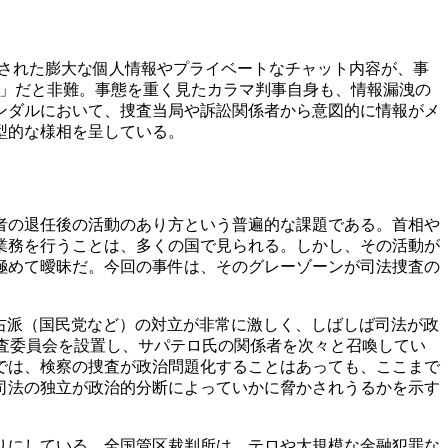
ら複製された膨大な個人情報やプライベートなチャット内容が、事
o）」だと非難。事態を重く見たカラマ判事自身も、情報漏洩の
ンダルにおいて、捜査当局や訴訟関係者から意図的に情報がメ
型的な様相を呈している。
者の退任後の活動のあり方という普遍的な課題である。首相や
業務を行うことは、多くの国で見られる。しかし、その活動が
極めて曖昧だ。今回の事件は、そのグレーゾーンが司法捜査の
と右派（国民党など）の対立が非常に激しく、しばしば司法が政
査委員会を設置し、サパテロ氏の関係者を次々と召喚してい
では、検察の捜査が政治問題化することはあっても、ここまで
司法の独立が政治的分断によっていかに脅かされうるかを示す
りにしている。全国管区裁判所は、テロや大規模な金融犯罪な