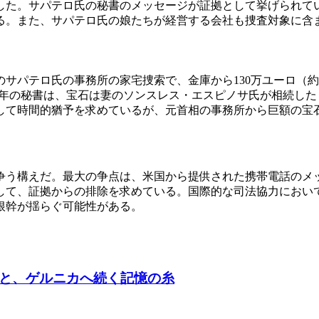
した。サパテロ氏の秘書のメッセージが証拠として挙げられて
る。また、サパテロ氏の娘たちが経営する会社も捜査対象に含
サパテロ氏の事務所の家宅捜索で、金庫から130万ユーロ（
長年の秘書は、宝石は妻のソンスレス・エスピノサ氏が相続し
して時間的猶予を求めているが、元首相の事務所から巨額の宝
争う構えだ。最大の争点は、米国から提供された携帯電話のメ
して、証拠からの排除を求めている。国際的な司法協力におい
根幹が揺らぐ可能性がある。
朝と、ゲルニカへ続く記憶の糸