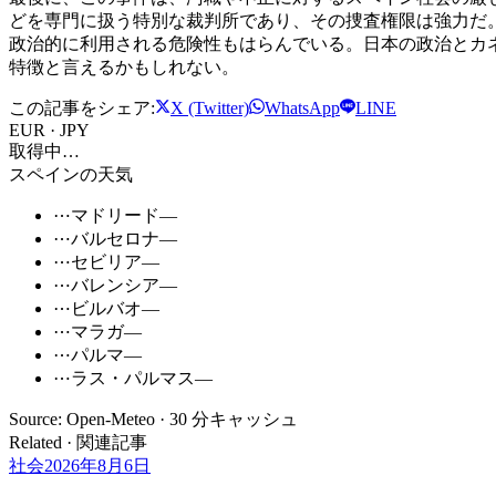
どを専門に扱う特別な裁判所であり、その捜査権限は強力だ
政治的に利用される危険性もはらんでいる。日本の政治とカ
特徴と言えるかもしれない。
この記事をシェア:
X (Twitter)
WhatsApp
LINE
EUR · JPY
取得中…
スペインの天気
⋯
マドリード
—
⋯
バルセロナ
—
⋯
セビリア
—
⋯
バレンシア
—
⋯
ビルバオ
—
⋯
マラガ
—
⋯
パルマ
—
⋯
ラス・パルマス
—
Source: Open-Meteo · 30 分キャッシュ
Related · 関連記事
社会
2026年8月6日