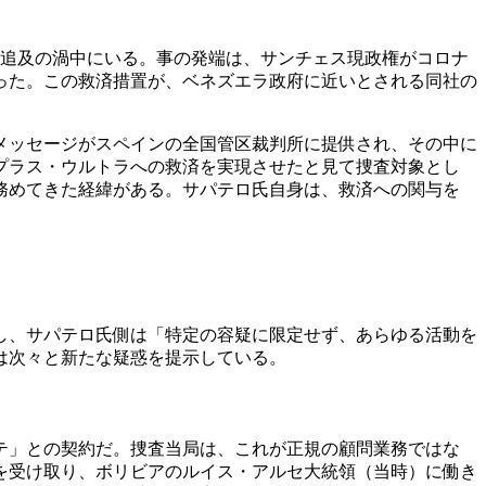
しい追及の渦中にいる。事の発端は、サンチェス現政権がコロナ
入だった。この救済措置が、ベネズエラ政府に近いとされる同社の
たメッセージがスペインの全国管区裁判所に提供され、その中に
プラス・ウルトラへの救済を実現させたと見て捜査対象とし
務めてきた経緯がある。サパテロ氏自身は、救済への関与を
し、サパテロ氏側は「特定の容疑に限定せず、あらゆる活動を
は次々と新たな疑惑を提示している。
テ」との契約だ。捜査当局は、これが正規の顧問業務ではな
を受け取り、ボリビアのルイス・アルセ大統領（当時）に働き