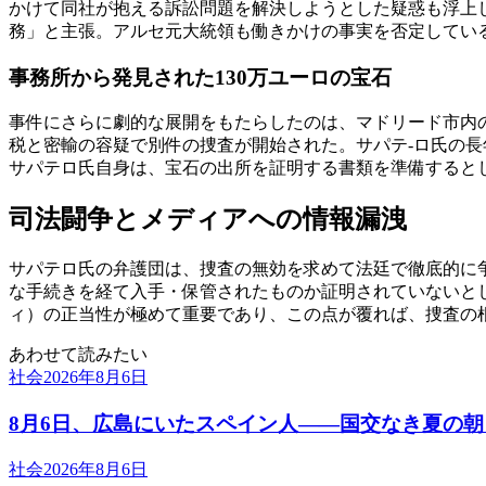
かけて同社が抱える訴訟問題を解決しようとした疑惑も浮上
務」と主張。アルセ元大統領も働きかけの事実を否定してい
事務所から発見された130万ユーロの宝石
事件にさらに劇的な展開をもたらしたのは、マドリード市内の
税と密輸の容疑で別件の捜査が開始された。サパテ-ロ氏の
サパテロ氏自身は、宝石の出所を証明する書類を準備すると
司法闘争とメディアへの情報漏洩
サパテロ氏の弁護団は、捜査の無効を求めて法廷で徹底的に
な手続きを経て入手・保管されたものか証明されていないと
ィ）の正当性が極めて重要であり、この点が覆れば、捜査の
あわせて読みたい
社会
2026年8月6日
8月6日、広島にいたスペイン人――国交なき夏の
社会
2026年8月6日