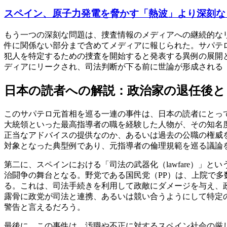
スペイン、原子力発電を脅かす「熱波」より深刻な
もう一つの深刻な問題は、捜査情報のメディアへの継続的なリーク
件に関係ない部分まで含めてメディアに報じられた。サパテロ氏
犯人を特定するための捜査を開始すると発表する異例の展開
ディアにリークされ、司法判断が下る前に世論が形成される
日本の読者への解説：政治家の退任後と
このサパテロ元首相を巡る一連の事件は、日本の読者にとっ
大統領といった最高指導者の職を経験した人物が、その知名
正当なアドバイスの提供なのか、あるいは過去の公職の権威
対象となった典型例であり、元指導者の倫理規範を巡る議論
第二に、スペインにおける「司法の武器化（lawfare）
治闘争の舞台となる。野党である国民党（PP）は、上院で
る。これは、司法手続きを利用して政敵にダメージを与え、
露骨に政党が司法と連携、あるいは競い合うようにして特定
警告と言えるだろう。
最後に、この事件は、汚職や不正に対するスペイン社会の厳