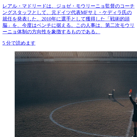
レアル・マドリードは、ジョゼ・モウリーニョ監督のコーチ
ングスタッフとして、元ドイツ代表MFサミ・ケディラ氏の
就任を発表した。2010年に選手として獲得した「戦術的頭
脳」を、今度はベンチに据える。この人事は、第二次モウリ
ーニョ体制の方向性を象徴するものである。
5
分で読めます