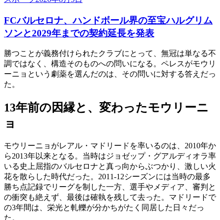
FCバルセロナ、ハンドボール界の至宝ハルグリム
ソンと2029年までの契約延長を発表
勝つことが義務付けられたクラブにとって、無冠は単なる不
調ではなく、構造そのものへの問いになる。ペレスがモウリ
ーニョという劇薬を選んだのは、その問いに対する答えだっ
た。
13年前の因縁と、変わったモウリーニ
ョ
モウリーニョがレアル・マドリードを率いるのは、2010年か
ら2013年以来となる。当時はジョゼップ・グアルディオラ率
いる史上屈指のバルセロナと真っ向からぶつかり、激しい火
花を散らした時代だった。2011-12シーズンには当時の最多
勝ち点記録でリーグを制した一方、選手やメディア、審判と
の衝突も絶えず、最後は確執を残して去った。マドリードで
の3年間は、栄光と軋轢が分かちがたく同居した日々だっ
た。