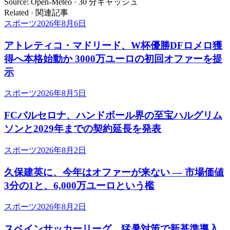
Source: Open-Meteo · 30 分キャッシュ
Related · 関連記事
スポーツ
2026年8月6日
アトレティコ・マドリード、W杯優勝DFロメロ獲
得へ本格始動か 3000万ユーロの初回オファーを提
示
スポーツ
2026年8月5日
FCバルセロナ、ハンドボール界の至宝ハルグリム
ソンと2029年までの契約延長を発表
スポーツ
2026年8月2日
久保建英に、今年はオファーが来ない ― 市場価値
3分の1と、6,000万ユーロという檻
スポーツ
2026年8月2日
スペインサッカーリーグ、猛暑対策で新基準導入