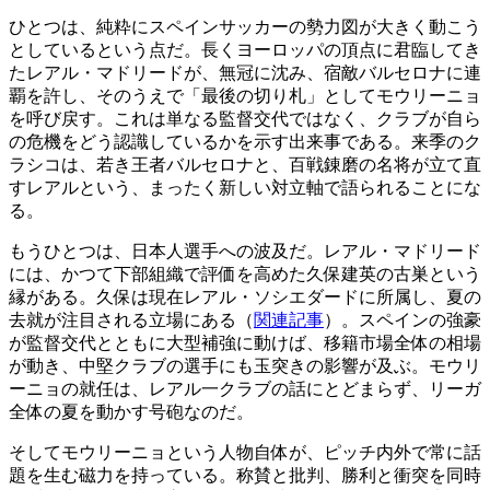
ひとつは、純粋にスペインサッカーの勢力図が大きく動こう
としているという点だ。長くヨーロッパの頂点に君臨してき
たレアル・マドリードが、無冠に沈み、宿敵バルセロナに連
覇を許し、そのうえで「最後の切り札」としてモウリーニョ
を呼び戻す。これは単なる監督交代ではなく、クラブが自ら
の危機をどう認識しているかを示す出来事である。来季のク
ラシコは、若き王者バルセロナと、百戦錬磨の名将が立て直
すレアルという、まったく新しい対立軸で語られることにな
る。
もうひとつは、日本人選手への波及だ。レアル・マドリード
には、かつて下部組織で評価を高めた久保建英の古巣という
縁がある。久保は現在レアル・ソシエダードに所属し、夏の
去就が注目される立場にある（
関連記事
）。スペインの強豪
が監督交代とともに大型補強に動けば、移籍市場全体の相場
が動き、中堅クラブの選手にも玉突きの影響が及ぶ。モウリ
ーニョの就任は、レアル一クラブの話にとどまらず、リーガ
全体の夏を動かす号砲なのだ。
そしてモウリーニョという人物自体が、ピッチ内外で常に話
題を生む磁力を持っている。称賛と批判、勝利と衝突を同時