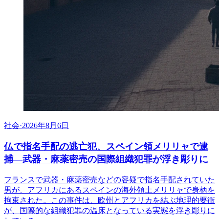
社会
·
2026年8月6日
仏で指名手配の逃亡犯、スペイン領メリリャで逮
捕―武器・麻薬密売の国際組織犯罪が浮き彫りに
フランスで武器・麻薬密売などの容疑で指名手配されていた
男が、アフリカにあるスペインの海外領土メリリャで身柄を
拘束された。この事件は、欧州とアフリカを結ぶ地理的要衝
が、国際的な組織犯罪の温床となっている実態を浮き彫りに