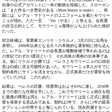
自身の公式アカウントに一本の動画を投稿した。スローガン
は「まだ作るべき歴史がある（More history to make）」。画
面には、レアル・マドリードのユニフォームを着たモウリー
ニョが現れ、ただ一言、「Yes（やる）」と答える。会長選
の目玉公約として、モウリーニョ復帰がぶち上げられた格好
だった。
対立候補は、実業家エンリケ・リケルメ。5月21日に出馬を
表明し、2006年以来となる久々の本格的な選挙戦に持ち込ん
だ。レアル・マドリードの会長選が複数候補で争われるのは
21世紀でわずか3度目という、それ自体が異例の出来事であ
る。仮にリケルメが勝てば、ペレスとモウリーニョの口頭合
意は白紙に戻る可能性があった。モウリーニョ本人がすでに
契約条件にサインを済ませながら、正式発表だけが選挙を待
っていたのは、このためだ。
結果は、ペレスの圧勝。得票率はおよそ65%に達し、2030年
までの新たな任期を手にした。これでモウリーニョ就任を阻
む最後の障害は消え、レアル・マドリードは近く正式に新監
督を発表する見込みである。契約は2年で、さらに1年の延長
オプションが付帯すると報じられている。現在所属するベン