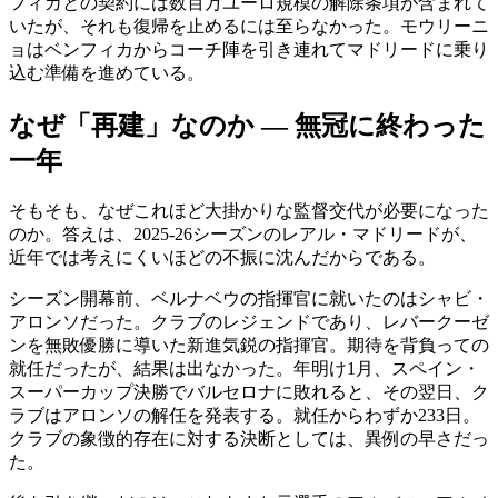
フィカとの契約には数百万ユーロ規模の解除条項が含まれて
いたが、それも復帰を止めるには至らなかった。モウリーニ
ョはベンフィカからコーチ陣を引き連れてマドリードに乗り
込む準備を進めている。
なぜ「再建」なのか ― 無冠に終わった
一年
そもそも、なぜこれほど大掛かりな監督交代が必要になった
のか。答えは、2025-26シーズンのレアル・マドリードが、
近年では考えにくいほどの不振に沈んだからである。
シーズン開幕前、ベルナベウの指揮官に就いたのはシャビ・
アロンソだった。クラブのレジェンドであり、レバークーゼ
ンを無敗優勝に導いた新進気鋭の指揮官。期待を背負っての
就任だったが、結果は出なかった。年明け1月、スペイン・
スーパーカップ決勝でバルセロナに敗れると、その翌日、ク
ラブはアロンソの解任を発表する。就任からわずか233日。
クラブの象徴的存在に対する決断としては、異例の早さだっ
た。