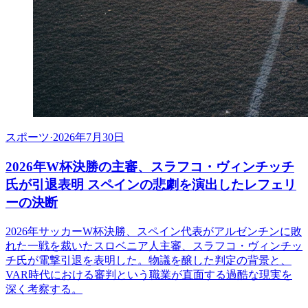
スポーツ
·
2026年7月30日
2026年W杯決勝の主審、スラフコ・ヴィンチッチ
氏が引退表明 スペインの悲劇を演出したレフェリ
ーの決断
2026年サッカーW杯決勝、スペイン代表がアルゼンチンに敗
れた一戦を裁いたスロベニア人主審、スラフコ・ヴィンチッ
チ氏が電撃引退を表明した。物議を醸した判定の背景と、
VAR時代における審判という職業が直面する過酷な現実を
深く考察する。