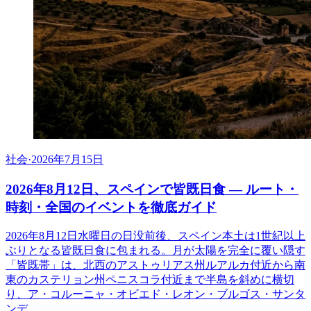
社会
·
2026年7月15日
2026年8月12日、スペインで皆既日食 ― ルート・
時刻・全国のイベントを徹底ガイド
2026年8月12日水曜日の日没前後、スペイン本土は1世紀以上
ぶりとなる皆既日食に包まれる。月が太陽を完全に覆い隠す
「皆既帯」は、北西のアストゥリアス州ルアルカ付近から南
東のカステリョン州ペニスコラ付近まで半島を斜めに横切
り、ア・コルーニャ・オビエド・レオン・ブルゴス・サンタ
ンデ