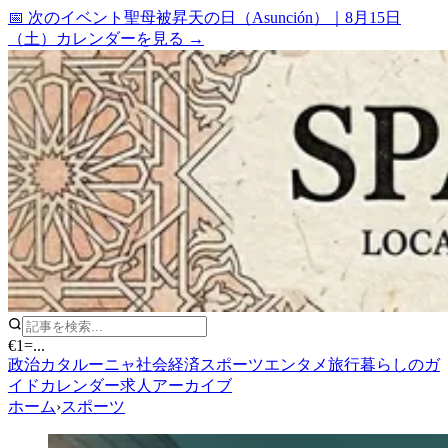
📅 次のイベント
聖母被昇天の日（Asunción）
｜
8月15日
（土）
カレンダーを見る →
€1
=
...
政治
カタルーニャ
社会
経済
スポーツ
エンタメ
旅行
暮らしのガ
イド
カレンダー
求人
アーカイブ
ホーム
›
スポーツ