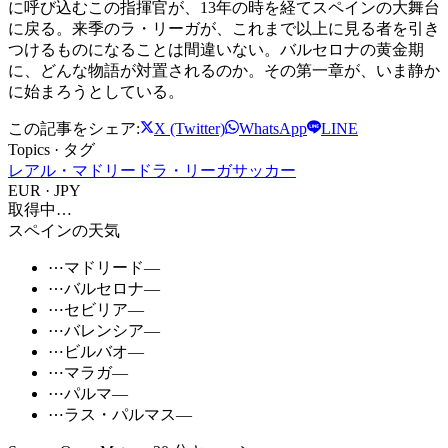
に呼び込むこの指揮官が、13年の時を経てスペインの大舞台
に戻る。来季のラ・リーガが、これまで以上に見る者を引き
つけるものになることは間違いない。バルセロナの黄金期
に、どんな物語が対置されるのか。その第一章が、いま静か
に始まろうとしている。
この記事をシェア:
X (Twitter)
WhatsApp
LINE
Topics · タグ
レアル・マドリード
ラ・リーガ
サッカー
EUR · JPY
取得中…
スペインの天気
⋯
マドリード
—
⋯
バルセロナ
—
⋯
セビリア
—
⋯
バレンシア
—
⋯
ビルバオ
—
⋯
マラガ
—
⋯
パルマ
—
⋯
ラス・パルマス
—