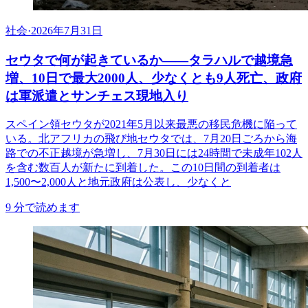
社会
·
2026年7月31日
セウタで何が起きているか——タラハルで越境急
増、10日で最大2000人、少なくとも9人死亡、政府
は軍派遣とサンチェス現地入り
スペイン領セウタが2021年5月以来最悪の移民危機に陥って
いる。北アフリカの飛び地セウタでは、7月20日ごろから海
路での不正越境が急増し、7月30日には24時間で未成年102人
を含む数百人が新たに到着した。この10日間の到着者は
1,500〜2,000人と地元政府は公表し、少なくと
9
分で読めます