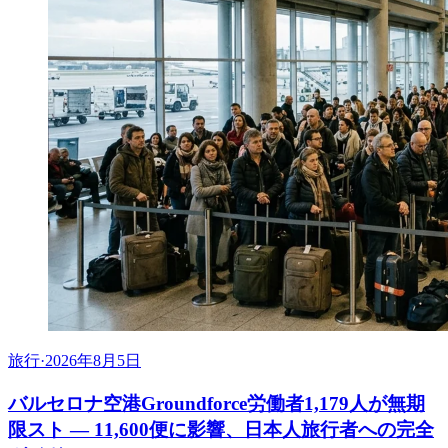
旅行
·
2026年8月5日
バルセロナ空港Groundforce労働者1,179人が無期
限スト ― 11,600便に影響、日本人旅行者への完全