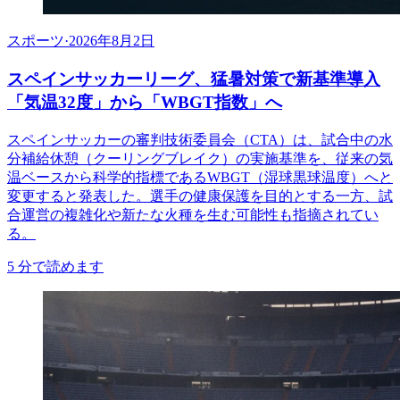
スポーツ
·
2026年8月2日
スペインサッカーリーグ、猛暑対策で新基準導入
「気温32度」から「WBGT指数」へ
スペインサッカーの審判技術委員会（CTA）は、試合中の水
分補給休憩（クーリングブレイク）の実施基準を、従来の気
温ベースから科学的指標であるWBGT（湿球黒球温度）へと
変更すると発表した。選手の健康保護を目的とする一方、試
合運営の複雑化や新たな火種を生む可能性も指摘されてい
る。
5
分で読めます