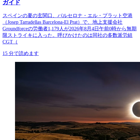
ガイド
スペインの夏の玄関口、バルセロナ・エル・プラット空港
（Josep Tarradellas Barcelona-El Prat）で、地上支援会社
Groundforceの労働者1,179人が2026年8月4日午前0時から無期
限ストライキに入った。呼びかけたのは同社の多数派労組
CGT（
15
分で読めます