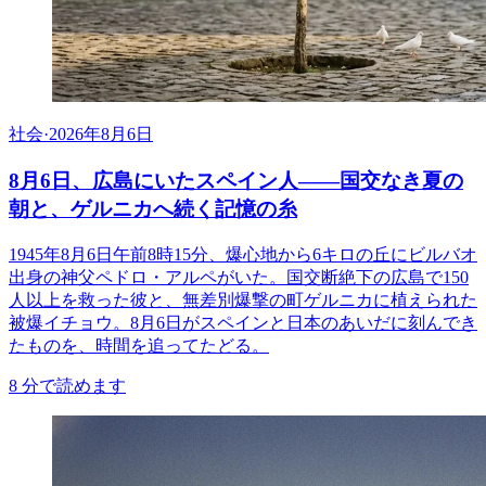
社会
·
2026年8月6日
8月6日、広島にいたスペイン人――国交なき夏の
朝と、ゲルニカへ続く記憶の糸
1945年8月6日午前8時15分、爆心地から6キロの丘にビルバオ
出身の神父ペドロ・アルペがいた。国交断絶下の広島で150
人以上を救った彼と、無差別爆撃の町ゲルニカに植えられた
被爆イチョウ。8月6日がスペインと日本のあいだに刻んでき
たものを、時間を追ってたどる。
8
分で読めます