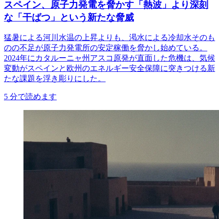
スペイン、原子力発電を脅かす「熱波」より深刻
な「干ばつ」という新たな脅威
猛暑による河川水温の上昇よりも、渇水による冷却水そのも
のの不足が原子力発電所の安定稼働を脅かし始めている。
2024年にカタルーニャ州アスコ原発が直面した危機は、気候
変動がスペインと欧州のエネルギー安全保障に突きつける新
たな課題を浮き彫りにした。
5
分で読めます