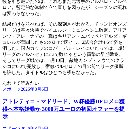
後を引き継いだのは、これもまた元選手のアルバロ・アルベ
ロア。暫定的な体制で立て直しを図ったが、シーズンの流れ
は変わらなかった。
結果だけを並べれば、その深刻さがわかる。チャンピオンズ
リーグは準々決勝でバイエルン・ミュンヘンに敗退。アリア
ンツ・アレーナでの一戦はキリアン・ムバッペとアルダ・ギ
ュレルが奮闘したものの3-4で落とし、2試合合計4-6で姿を
消した。国内カップのコパ・デル・レイにいたっては、2部
リーグのアルバセテに2-3で敗れるという衝撃の早期敗退。
そしてリーグ戦では、5月10日、敵地カンプ・ノウでのクラ
シコに0-2で完敗し、宿敵バルセロナの目の前でリーグ優勝
を許した。タイトルはひとつも残らなかった。
あわせて読みたい
スポーツ
2026年8月6日
アトレティコ・マドリード、W杯優勝DFロメロ獲
得へ本格始動か 3000万ユーロの初回オファーを提
示
スポーツ
2026年8月5日