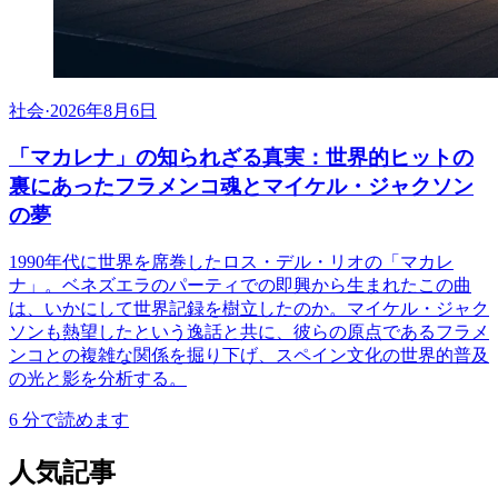
社会
·
2026年8月6日
「マカレナ」の知られざる真実：世界的ヒットの
裏にあったフラメンコ魂とマイケル・ジャクソン
の夢
1990年代に世界を席巻したロス・デル・リオの「マカレ
ナ」。ベネズエラのパーティでの即興から生まれたこの曲
は、いかにして世界記録を樹立したのか。マイケル・ジャク
ソンも熱望したという逸話と共に、彼らの原点であるフラメ
ンコとの複雑な関係を掘り下げ、スペイン文化の世界的普及
の光と影を分析する。
6
分で読めます
人気記事