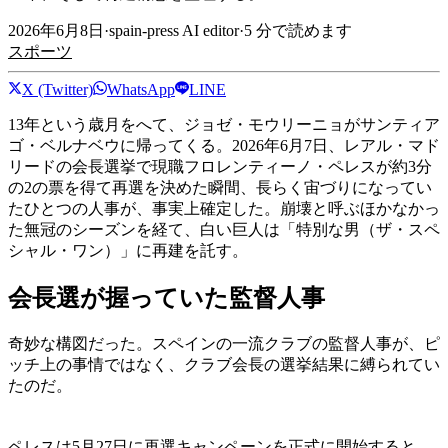
2026年6月8日
·
spain-press AI editor
·
5
分で読めます
スポーツ
X (Twitter)
WhatsApp
LINE
13年という歳月をへて、ジョゼ・モウリーニョがサンティア
ゴ・ベルナベウに帰ってくる。2026年6月7日、レアル・マド
リードの会長選挙で現職フロレンティーノ・ペレスが約3分
の2の票を得て再選を決めた瞬間、長らく宙づりになってい
たひとつの人事が、事実上確定した。崩壊と呼ぶほかなかっ
た無冠のシーズンを経て、白い巨人は「特別な男（ザ・スペ
シャル・ワン）」に再建を託す。
会長選が握っていた監督人事
奇妙な構図だった。スペインの一流クラブの監督人事が、ピ
ッチ上の事情ではなく、クラブ会長の選挙結果に縛られてい
たのだ。
ペレスは5月27日に再選キャンペーンを正式に開始すると、