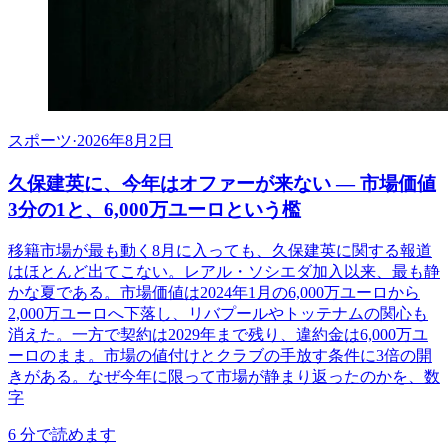
スポーツ
·
2026年8月2日
久保建英に、今年はオファーが来ない ― 市場価値
3分の1と、6,000万ユーロという檻
移籍市場が最も動く8月に入っても、久保建英に関する報道
はほとんど出てこない。レアル・ソシエダ加入以来、最も静
かな夏である。市場価値は2024年1月の6,000万ユーロから
2,000万ユーロへ下落し、リバプールやトッテナムの関心も
消えた。一方で契約は2029年まで残り、違約金は6,000万ユ
ーロのまま。市場の値付けとクラブの手放す条件に3倍の開
きがある。なぜ今年に限って市場が静まり返ったのかを、数
字
6
分で読めます