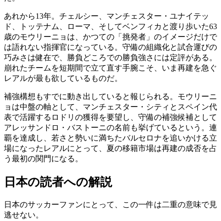
あれから13年。チェルシー、マンチェスター・ユナイテッ
ド、トッテナム、ローマ、そしてベンフィカと渡り歩いた63
歳のモウリーニョは、かつての「挑発者」のイメージだけで
は語れない指揮官になっている。守備の組織化と試合運びの
巧みさは健在で、勝負どころでの勝負強さには定評がある。
崩れたチームを短期間で立て直す手腕こそ、いま再建を急ぐ
レアルが最も欲しているものだ。
補強構想もすでに動き出していると報じられる。モウリーニ
ョは中盤の軸として、マンチェスター・シティとスペイン代
表で活躍するロドリの獲得を要望し、守備の補強候補として
アレッサンドロ・バストーニの名前も挙げているという。連
覇を達成し、若さと勢いに満ちたバルセロナを追いかける立
場になったレアルにとって、夏の移籍市場は再建の成否を占
う最初の関門になる。
日本の読者への解説
日本のサッカーファンにとって、この一件は二重の意味で見
逃せない。