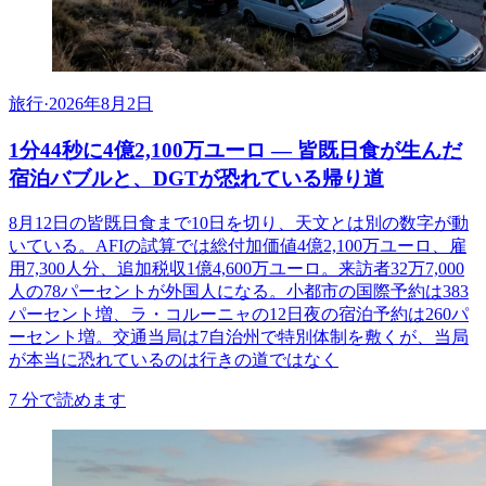
旅行
·
2026年8月2日
1分44秒に4億2,100万ユーロ ― 皆既日食が生んだ
宿泊バブルと、DGTが恐れている帰り道
8月12日の皆既日食まで10日を切り、天文とは別の数字が動
いている。AFIの試算では総付加価値4億2,100万ユーロ、雇
用7,300人分、追加税収1億4,600万ユーロ。来訪者32万7,000
人の78パーセントが外国人になる。小都市の国際予約は383
パーセント増、ラ・コルーニャの12日夜の宿泊予約は260パ
ーセント増。交通当局は7自治州で特別体制を敷くが、当局
が本当に恐れているのは行きの道ではなく
7
分で読めます