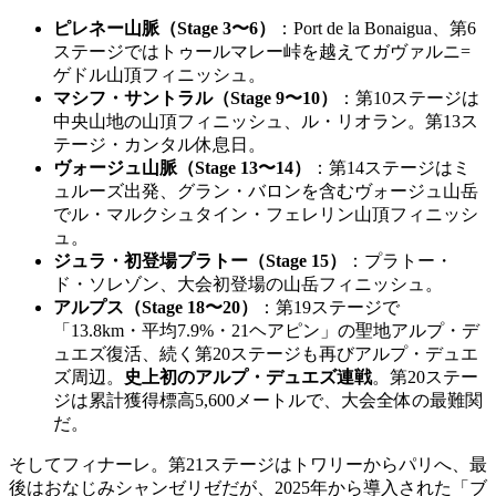
ピレネー山脈（Stage 3〜6）
：Port de la Bonaigua、第6
ステージではトゥールマレー峠を越えてガヴァルニ=
ゲドル山頂フィニッシュ。
マシフ・サントラル（Stage 9〜10）
：第10ステージは
中央山地の山頂フィニッシュ、ル・リオラン。第13ス
テージ・カンタル休息日。
ヴォージュ山脈（Stage 13〜14）
：第14ステージはミ
ュルーズ出発、グラン・バロンを含むヴォージュ山岳
でル・マルクシュタイン・フェレリン山頂フィニッシ
ュ。
ジュラ・初登場プラトー（Stage 15）
：プラトー・
ド・ソレゾン、大会初登場の山岳フィニッシュ。
アルプス（Stage 18〜20）
：第19ステージで
「13.8km・平均7.9%・21ヘアピン」の聖地アルプ・デ
ュエズ復活、続く第20ステージも再びアルプ・デュエ
ズ周辺。
史上初のアルプ・デュエズ連戦
。第20ステー
ジは累計獲得標高5,600メートルで、大会全体の最難関
だ。
そしてフィナーレ。第21ステージはトワリーからパリへ、最
後はおなじみシャンゼリゼだが、2025年から導入された「ブ