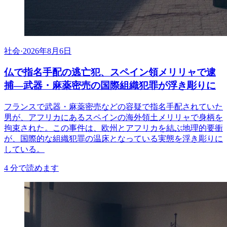
社会
·
2026年8月6日
仏で指名手配の逃亡犯、スペイン領メリリャで逮
捕―武器・麻薬密売の国際組織犯罪が浮き彫りに
フランスで武器・麻薬密売などの容疑で指名手配されていた
男が、アフリカにあるスペインの海外領土メリリャで身柄を
拘束された。この事件は、欧州とアフリカを結ぶ地理的要衝
が、国際的な組織犯罪の温床となっている実態を浮き彫りに
している。
4
分で読めます