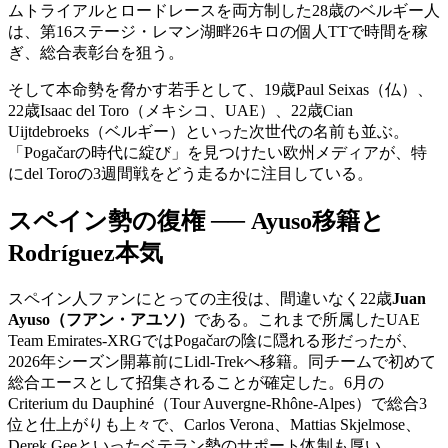
ムトライアルとロードレースを両方制した28歳のベルギー人
は、第16ステージ・レマン湖畔26キロの個人TTで時間を稼
ぎ、総合表彰台を狙う。
そして本命勢を脅かす若手として、19歳Paul Seixas（仏）、
22歳Isaac del Toro（メキシコ、UAE）、22歳Cian
Uijtdebroeks（ベルギー）といった次世代の名前も並ぶ。
「Pogačarの時代に綻び」を見つけたい欧州メディアが、特
にdel Toroの3週間戦をどう走るかに注目している。
スペイン勢の復権 ── Ayuso移籍と
Rodríguez本気
スペイン人ファンにとっての主役は、間違いなく22歳
Juan
Ayuso（フアン・アユソ）
である。これまで所属したUAE
Team Emirates-XRGではPogačarの陰に隠れる形だったが、
2026年シーズン開幕前にLidl-Trekへ移籍。同チームで初めて
総合エースとして招集されることが確定した。6月の
Criterium du Dauphiné（Tour Auvergne-Rhône-Alpes）で総合3
位と仕上がりも上々で、Carlos Verona、Mattias Skjelmose、
Derek Geeといったベテラン勢のサポート体制も厚い。