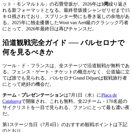
ット・モンマルトル」の石畳登坂が、2026年は
3周
繰り返さ
れる新フォーマットとなる。最終登坂後シャンゼリゼまで15
キロ残されており、スプリンター勢にも巻き返しの余地があ
る。2025年に独走優勝したWout van Aert級のクラシック巧者
にとって、2026年最終日は再びチャンスだ。
沿道観戦完全ガイド ── バルセロナで
何を見るべきか
ツール・ド・フランスは、全ステージで沿道観戦が無料であ
る。フェンス・ゲート・チケットの概念がなく、公道脇に立
てば誰でも見られる。バルセロナGrand Départは観戦旅行者
にとって絶好の機会だ。
チーム・プレゼンテーション
は7月1日（水）に
Plaça de
Catalunya
で開催され、これも無料。全22チーム・170名超の
サイクリストを一目で見られる、ファンにとって最も濃い夜
だ。
第1ステージ当日（7月4日）のおすすめ観戦ポイントは下記
のとおり。