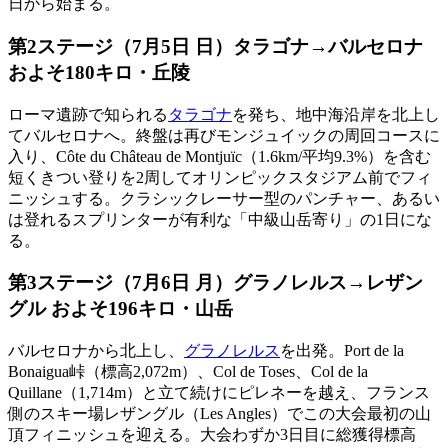
日から始まる。
第2ステージ（7月5日 日）タラゴナ→バルセロナ
およそ180キロ・丘陵
ローマ遺跡で知られる
タラゴナ
を発ち、地中海沿岸を北上し
てバルセロナへ。終盤は再びモンジュイックの周回コースに
入り、Côte du Château de Montjuïc（1.6km/平均9.3%）を含む
短くきつい登りを2周してオリンピックスタジアム前でフィ
ニッシュする。クラシックレーサー型のパンチャー、あるい
は登れるスプリンターが有利な「中級山岳寄り」の1日にな
る。
第3ステージ（7月6日 月）グラノレルス→レザン
グル およそ196キロ・山岳
バルセロナから北上し、
グラノレルス
を出発。Port de la
Bonaigua峠（標高2,072m）、Col de Toses、Col de la
Quillane（1,714m）と立て続けにピレネーを越え、フランス
側のスキー場レザングル（Les Angles）でこの大会最初の山
頂フィニッシュを迎える。大会わずか3日目に総獲得標高