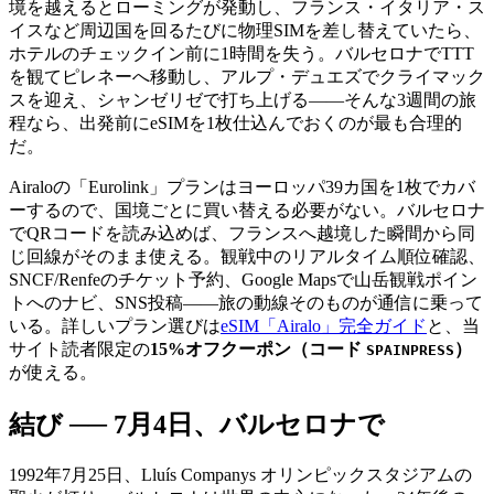
境を越えるとローミングが発動し、フランス・イタリア・ス
イスなど周辺国を回るたびに物理SIMを差し替えていたら、
ホテルのチェックイン前に1時間を失う。バルセロナでTTT
を観てピレネーへ移動し、アルプ・デュエズでクライマック
スを迎え、シャンゼリゼで打ち上げる――そんな3週間の旅
程なら、出発前にeSIMを1枚仕込んでおくのが最も合理的
だ。
Airaloの「Eurolink」プランはヨーロッパ39カ国を1枚でカバ
ーするので、国境ごとに買い替える必要がない。バルセロナ
でQRコードを読み込めば、フランスへ越境した瞬間から同
じ回線がそのまま使える。観戦中のリアルタイム順位確認、
SNCF/Renfeのチケット予約、Google Mapsで山岳観戦ポイン
トへのナビ、SNS投稿――旅の動線そのものが通信に乗って
いる。詳しいプラン選びは
eSIM「Airalo」完全ガイド
と、当
サイト読者限定の
15%オフクーポン（コード
）
SPAINPRESS
が使える。
結び ── 7月4日、バルセロナで
1992年7月25日、Lluís Companys オリンピックスタジアムの