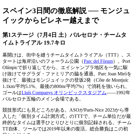
スペイン3日間の徹底解説 ── モンジュ
イックからピレネー越えまで
第1ステージ（7月4日 土）バルセロナ・チームタ
イムトライアル 19.7キロ
幕開けは、街中を縫うチームタイムトライアル（TTT）。ス
タートは海岸沿いのフォーラム公園（
Parc del Fòrum
）。Port
Olímpicで折り返してから、エイシャンプラ地区を一気に駆
け抜けてサグラダ・ファミリアの脇を通過。Parc Joan Miróを
抜けて、最後はモンジュイックの登坂2発（Côte de Montjuïc
1.1km/平均5.1%、最後の800m/平均7%）で消耗を強いられ、
ゴールは
Lluís Companys オリンピックスタジアム
――1992年
バルセロナ五輪のメイン会場である。
競技形式にも見どころがある。ASOがParis-Nice 2023から導
入した「個別タイム計測方式」のTTTで、チーム単位だが最
終的なタイムは選手ひとりひとりに個別記録される。チーム
TT自体、ツールでは2019年以来の復活。総合勝負はこの初