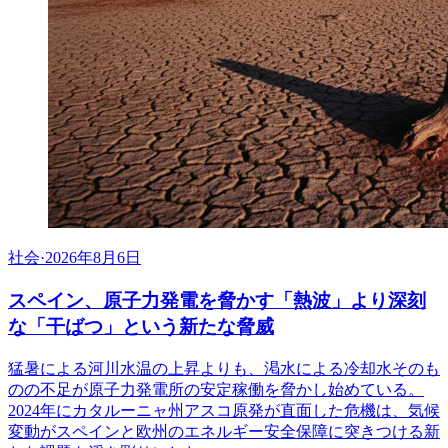
社会
·
2026年8月6日
スペイン、原子力発電を脅かす「熱波」より深刻
な「干ばつ」という新たな脅威
猛暑による河川水温の上昇よりも、渇水による冷却水そのも
のの不足が原子力発電所の安定稼働を脅かし始めている。
2024年にカタルーニャ州アスコ原発が直面した危機は、気候
変動がスペインと欧州のエネルギー安全保障に突きつける新