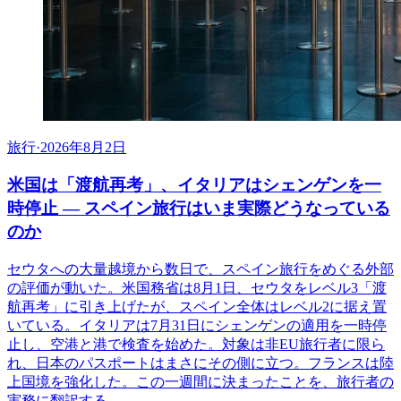
旅行
·
2026年8月2日
米国は「渡航再考」、イタリアはシェンゲンを一
時停止 ― スペイン旅行はいま実際どうなっている
のか
セウタへの大量越境から数日で、スペイン旅行をめぐる外部
の評価が動いた。米国務省は8月1日、セウタをレベル3「渡
航再考」に引き上げたが、スペイン全体はレベル2に据え置
いている。イタリアは7月31日にシェンゲンの適用を一時停
止し、空港と港で検査を始めた。対象は非EU旅行者に限ら
れ、日本のパスポートはまさにその側に立つ。フランスは陸
上国境を強化した。この一週間に決まったことを、旅行者の
実務に翻訳する。