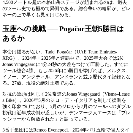
4,500メートル超の本格山岳ステージが組まれるのは、過去
のツール史でも極めて異例である。総合争いの輪郭が、ピレ
ネーの上で早くも見えはじめる。
玉座への挑戦 ── Pogačar王朝5勝目は
あるか
本命は揺るがない。Tadej Pogačar（UAE Team Emirates-
XRG）。2024年・2025年と連覇中で、2025年大会では2位
Jonas Vingegaardに4分24秒の大差をつけて圧勝した。すでに
ツール総合4勝、もし2026年に5勝目を挙げれば、メルクス、
イノー、アンクティル、アンドランと並ぶ歴代タイ記録とな
る。27歳、現役の絶対王者である。
対抗の筆頭は同じく2位常連のJonas Vingegaard（Visma–Lease
a Bike）。2026年5月のジロ・デ・イタリアを制して復調を
強く印象づけており、5月のジロから7月のツールへのダブル
挑戦は近年成功例が乏しいが、デンマーク人エースは「プレ
ッシャーから解放された」と語っている。
3番手集団にはRemco Evenepoel。2024年パリ五輪で個人タイ