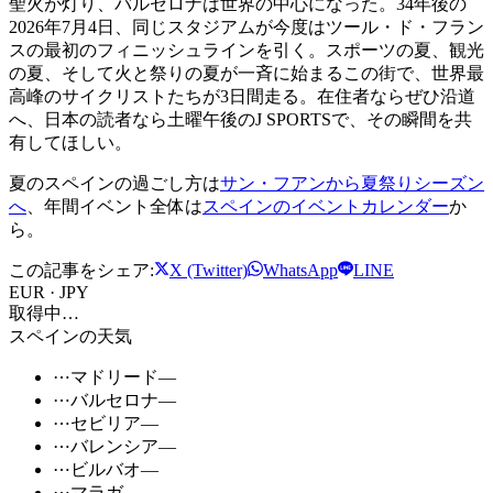
聖火が灯り、バルセロナは世界の中心になった。34年後の
2026年7月4日、同じスタジアムが今度はツール・ド・フラン
スの最初のフィニッシュラインを引く。スポーツの夏、観光
の夏、そして火と祭りの夏が一斉に始まるこの街で、世界最
高峰のサイクリストたちが3日間走る。在住者ならぜひ沿道
へ、日本の読者なら土曜午後のJ SPORTSで、その瞬間を共
有してほしい。
夏のスペインの過ごし方は
サン・フアンから夏祭りシーズン
へ
、年間イベント全体は
スペインのイベントカレンダー
か
ら。
この記事をシェア:
X (Twitter)
WhatsApp
LINE
EUR · JPY
取得中…
スペインの天気
⋯
マドリード
—
⋯
バルセロナ
—
⋯
セビリア
—
⋯
バレンシア
—
⋯
ビルバオ
—
⋯
マラガ
—