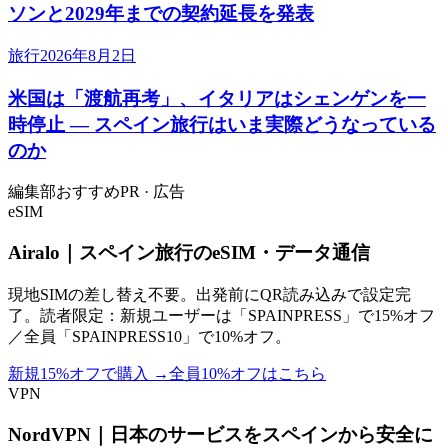
ソンと2029年までの契約延長を発表
旅行
2026年8月2日
米国は「渡航再考」、イタリアはシェンゲンを一
時停止 ― スペイン旅行はいま実際どうなっている
のか
編集部おすすめ
PR · 広告
eSIM
Airalo｜スペイン旅行のeSIM・データ通信
現地SIMの差し替え不要。出発前にQR読み込みで設定完
了。読者限定：新規ユーザーは「SPAINPRESS」で15%オフ
／全員「SPAINPRESS10」で10%オフ。
新規15%オフで購入
→
全員10%オフはこちら
VPN
NordVPN｜日本のサービスをスペインから安全に