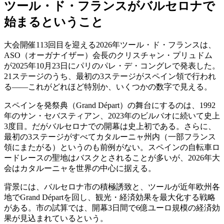
ツール・ド・フランスがバルセロナで
始まるということ
大会開催113回目を迎える2026年ツール・ド・フランスは、
ASO（オーガナイザー）会長のクリスチャン・プリュドム
が2025年10月23日にパリのパレ・デ・コングレで発表した。
21ステージのうち、最初の3ステージがスペイン領で行われ
る――これがどれほど特別か、いくつかの数字で見える。
スペインを発祭典（Grand Départ）の舞台にするのは、1992
年のサン・セバスティアン、2023年のビルバオに続いて史上
3度目。だがバルセロナでの開幕は史上初である。さらに、
最初の3ステージがすべてカタルーニャ州内（一部フランス
領にまたがる）というのも前例がない。スペインの自転車ロ
ードレースの聖地はバスクとされることが多いが、2026年大
会はカタルーニャを世界の中心に据える。
背景には、バルセロナ市の積極誘致と、ツールが近年欧州各
地でGrand Départを回し、観光・経済効果を最大化する戦略
がある。市の試算では、開幕3日間で6億ユーロ規模の経済効
果が見込まれているという。