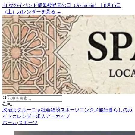
📅 次のイベント
聖母被昇天の日（Asunción）
｜
8月15日
（土）
カレンダーを見る →
€1
=
...
政治
カタルーニャ
社会
経済
スポーツ
エンタメ
旅行
暮らしのガ
イド
カレンダー
求人
アーカイブ
ホーム
›
スポーツ