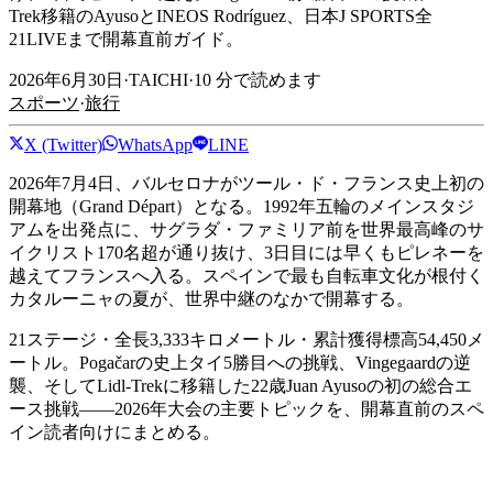
Trek移籍のAyusoとINEOS Rodríguez、日本J SPORTS全
21LIVEまで開幕直前ガイド。
2026年6月30日
·
TAICHI
·
10
分で読めます
スポーツ
·
旅行
X (Twitter)
WhatsApp
LINE
2026年7月4日、バルセロナがツール・ド・フランス史上初の
開幕地（Grand Départ）となる。1992年五輪のメインスタジ
アムを出発点に、サグラダ・ファミリア前を世界最高峰のサ
イクリスト170名超が通り抜け、3日目には早くもピレネーを
越えてフランスへ入る。スペインで最も自転車文化が根付く
カタルーニャの夏が、世界中継のなかで開幕する。
21ステージ・全長3,333キロメートル・累計獲得標高54,450メ
ートル。Pogačarの史上タイ5勝目への挑戦、Vingegaardの逆
襲、そしてLidl-Trekに移籍した22歳Juan Ayusoの初の総合エ
ース挑戦――2026年大会の主要トピックを、開幕直前のスペ
イン読者向けにまとめる。