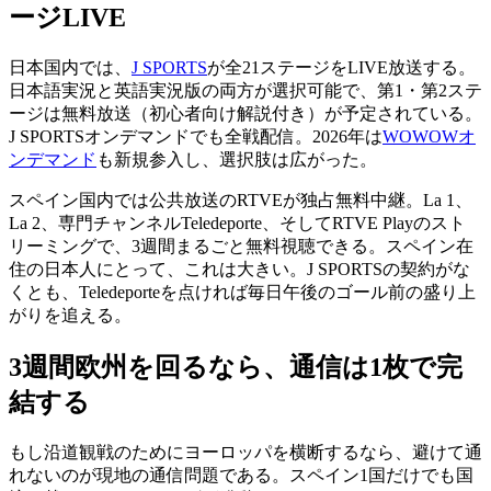
ージLIVE
日本国内では、
J SPORTS
が全21ステージをLIVE放送する。
日本語実況と英語実況版の両方が選択可能で、第1・第2ステ
ージは無料放送（初心者向け解説付き）が予定されている。
J SPORTSオンデマンドでも全戦配信。2026年は
WOWOWオ
ンデマンド
も新規参入し、選択肢は広がった。
スペイン国内では公共放送のRTVEが独占無料中継。La 1、
La 2、専門チャンネルTeledeporte、そしてRTVE Playのスト
リーミングで、3週間まるごと無料視聴できる。スペイン在
住の日本人にとって、これは大きい。J SPORTSの契約がな
くとも、Teledeporteを点ければ毎日午後のゴール前の盛り上
がりを追える。
3週間欧州を回るなら、通信は1枚で完
結する
もし沿道観戦のためにヨーロッパを横断するなら、避けて通
れないのが現地の通信問題である。スペイン1国だけでも国