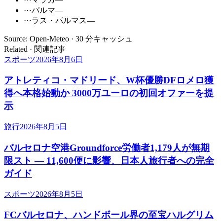
⋯
パルマ
—
⋯
ラス・パルマス
—
Source: Open-Meteo · 30 分キャッシュ
Related · 関連記事
スポーツ
2026年8月6日
アトレティコ・マドリード、W杯優勝DFロメロ獲
得へ本格始動か 3000万ユーロの初回オファーを提
示
旅行
2026年8月5日
バルセロナ空港Groundforce労働者1,179人が無期
限スト ― 11,600便に影響、日本人旅行者への完全
ガイド
スポーツ
2026年8月5日
FCバルセロナ、ハンドボール界の至宝ハルグリム