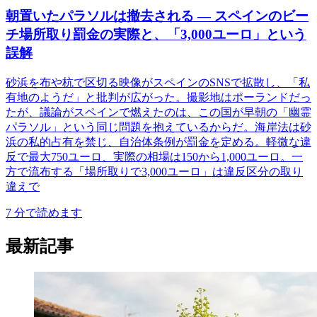
朝置いたパラソルは撤去される ― スペインのビー
チ場所取り罰金の実際と、「3,000ユーロ」という
誤解
砂浜を布や杭で区切る映像がスペインのSNSで拡散し、「私
有地のようだ」と批判が広がった。撮影地はポーランドだっ
たが、議論がスペインで燃えたのは、この国が早朝の「幽霊
パラソル」という同じ問題を抱えているからだ。海岸法は砂
浜の私的占有を禁じ、自治体条例が罰金を定める。軽微な違
反で最大750ユーロ、実際の相場は150から1,000ユーロ。一
方で流布する「場所取りで3,000ユーロ」は違反区分の取り
違えで
7
分で読めます
最新記事