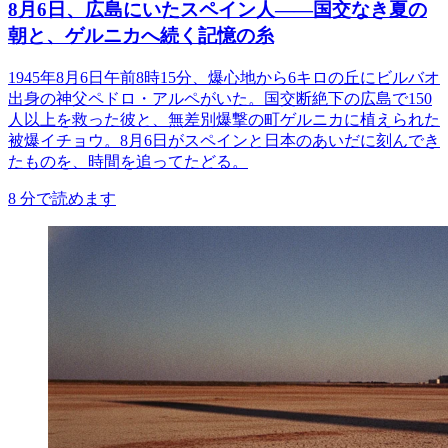
8月6日、広島にいたスペイン人――国交なき夏の
朝と、ゲルニカへ続く記憶の糸
1945年8月6日午前8時15分、爆心地から6キロの丘にビルバオ
出身の神父ペドロ・アルペがいた。国交断絶下の広島で150
人以上を救った彼と、無差別爆撃の町ゲルニカに植えられた
被爆イチョウ。8月6日がスペインと日本のあいだに刻んでき
たものを、時間を追ってたどる。
8
分で読めます