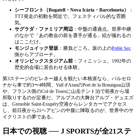
シーフロント（Bogatell・Nova Icària・Barceloneta）
：
TTT発走の初動を間近で。フェスティバル的な雰囲
気。
サグラダ・ファミリア周辺
：中盤の通過点。世界中継
のなかで「あの教会の前を選手が通る」絵が撮れるの
はここだけ。
モンジュイック登坂
：勝負どころ。坂の上の
Poble Sec
側からアプローチ。
オリンピックスタジアム前
：フィニッシュ。1992年の
歴史的会場に居合わせる体験。
第3ステージのピレネー越えを観たい本格派なら、バルセロ
ナから車で約3〜4時間、Vall d'AranのPort de la Bonaigua山頂
や、フランス側のCol de Tosesに山岳テント泊で前夜から場
所取りするのが定番だ。アルプスの大舞台アルプ・デュエズ
は、Grenoble Saint-Exupéry空港からレンタカーでアクセス
し、前日夜から21ヘアピンの中腹に陣取るのが、世界中のサ
イクリストの夢である。
日本での視聴 ── J SPORTSが全21ステ