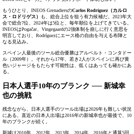
もうひとり、INEOS Grenadiersの
Carlos Rodríguez（カルロ
ス・ロドリゲス）
も、総合上位を狙う有力候補だ。2023年大
会で総合7位、2024年は5位と、毎年順位を上げてきている。
INEOSはPogačar、Vingegaardの2強体制を崩しに行く意思を
明言しており、Rodríguezにエース格の自由を与える布陣と
なる見込み。
スペイン人最後のツール総合優勝はアルベルト・コンタドー
ル（2009年）。それから17年、若き2人がスペインに再び黄
色いジャージをもたらす可能性は、低くはあっても確かにあ
る。
日本人選手10年のブランク ── 新城幸
也の挑戦
残念ながら、日本人選手のツール出場は2026年も難しい状況
にある。直近の日本人出場は2016年の新城幸也が最後で、10
年のブランクが続く。
新城は2010年、2012年、2013年、2014年、2016年と通算5回