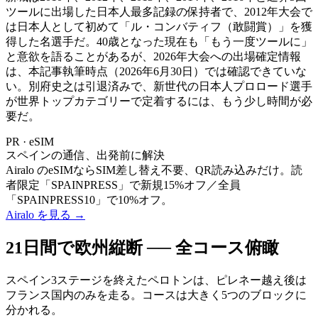
ツールに出場した日本人最多記録の保持者で、2012年大会で
は日本人として初めて「ル・コンバティフ（敢闘賞）」を獲
得した名選手だ。40歳となった現在も「もう一度ツールに」
と意欲を語ることがあるが、2026年大会への出場確定情報
は、本記事執筆時点（2026年6月30日）では確認できていな
い。別府史之は引退済みで、新世代の日本人プロロード選手
が世界トップカテゴリーで定着するには、もう少し時間が必
要だ。
PR · eSIM
スペインの通信、出発前に解決
Airalo のeSIMならSIM差し替え不要、QR読み込みだけ。読
者限定「SPAINPRESS」で新規15%オフ／全員
「SPAINPRESS10」で10%オフ。
Airalo を見る
→
21日間で欧州縦断 ── 全コース俯瞰
スペイン3ステージを終えたペロトンは、ピレネー越え後は
フランス国内のみを走る。コースは大きく5つのブロックに
分かれる。