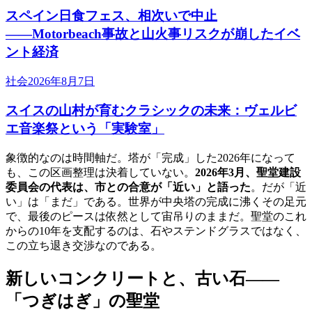
スペイン日食フェス、相次いで中止
――Motorbeach事故と山火事リスクが崩したイベ
ント経済
社会
2026年8月7日
スイスの山村が育むクラシックの未来：ヴェルビ
エ音楽祭という「実験室」
象徴的なのは時間軸だ。塔が「完成」した2026年になって
も、この区画整理は決着していない。
2026年3月、聖堂建設
委員会の代表は、市との合意が「近い」と語った
。だが「近
い」は「まだ」である。世界が中央塔の完成に沸くその足元
で、最後のピースは依然として宙吊りのままだ。聖堂のこれ
からの10年を支配するのは、石やステンドグラスではなく、
この立ち退き交渉なのである。
新しいコンクリートと、古い石——
「つぎはぎ」の聖堂