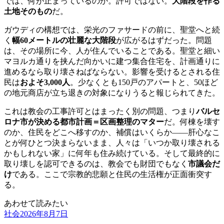
では、何が止まっているのか。許可ではない。
大階段を作る
土地そのもの
だ。
ガウディの構想では、栄光のファサードの前に、聖堂へと続
く
幅60メートルの壮麗な大階段
が広がるはずだった。問題
は、その場所に今、人が住んでいることである。聖堂と細い
マヨルカ通りを挟んだ向かいに建つ集合住宅を、計画通りに
進めるなら取り壊さねばならない。影響を受けるとされる住
民は
およそ3,000人
。少なくとも150戸のアパートと、50ほど
の地元商店が立ち退きの対象になりうると報じられてきた。
これは教会の工事許可とはまったく別の問題、つまり
バルセ
ロナ市が決める都市計画＝区画整理のマター
だ。何棟を壊す
のか、住民をどこへ移すのか、補償はいくらか——肝心なこ
とが何ひとつ決まらないまま、人々は「いつか取り壊される
かもしれない家」に何年も住み続けている。そして最終的に
取り壊しを認可できるのは、教会でも財団でもなく
市議会だ
け
である。ここで宗教的悲願と住民の生活権が正面衝突す
る。
あわせて読みたい
社会
2026年8月7日