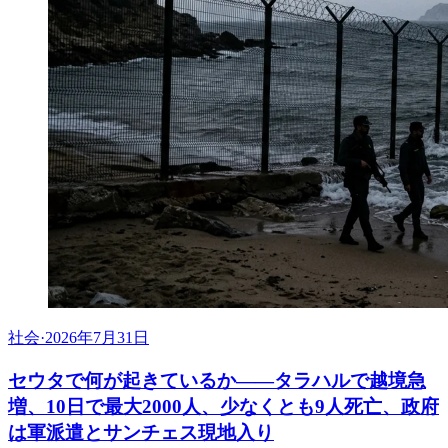
社会
·
2026年7月31日
セウタで何が起きているか——タラハルで越境急
増、10日で最大2000人、少なくとも9人死亡、政府
は軍派遣とサンチェス現地入り