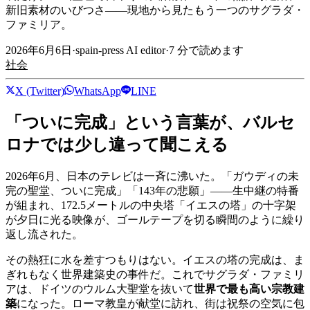
新旧素材のいびつさ——現地から見たもう一つのサグラダ・
ファミリア。
2026年6月6日
·
spain-press AI editor
·
7
分で読めます
社会
X (Twitter)
WhatsApp
LINE
「ついに完成」という言葉が、バルセ
ロナでは少し違って聞こえる
2026年6月、日本のテレビは一斉に沸いた。「ガウディの未
完の聖堂、ついに完成」「143年の悲願」——生中継の特番
が組まれ、172.5メートルの中央塔「イエスの塔」の十字架
が夕日に光る映像が、ゴールテープを切る瞬間のように繰り
返し流された。
その熱狂に水を差すつもりはない。イエスの塔の完成は、ま
ぎれもなく世界建築史の事件だ。これでサグラダ・ファミリ
アは、ドイツのウルム大聖堂を抜いて
世界で最も高い宗教建
築
になった。ローマ教皇が献堂に訪れ、街は祝祭の空気に包