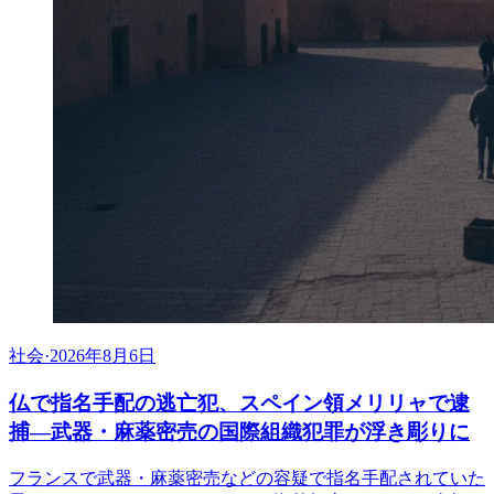
社会
·
2026年8月6日
仏で指名手配の逃亡犯、スペイン領メリリャで逮
捕―武器・麻薬密売の国際組織犯罪が浮き彫りに
フランスで武器・麻薬密売などの容疑で指名手配されていた