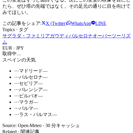
たら、ぜひ塔の先端ではなく、その足元の通りに目を向けて
みてほしい。
この記事をシェア:
X (Twitter)
WhatsApp
LINE
Topics · タグ
サグラダ・ファミリア
ガウディ
バルセロナ
オーバーツーリズ
ム
EUR · JPY
取得中…
スペインの天気
⋯
マドリード
—
⋯
バルセロナ
—
⋯
セビリア
—
⋯
バレンシア
—
⋯
ビルバオ
—
⋯
マラガ
—
⋯
パルマ
—
⋯
ラス・パルマス
—
Source: Open-Meteo · 30 分キャッシュ
Related · 関連記事