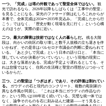
一つ、「完成」は塔の外観であって聖堂全体ではない。
観
光で訪れるなら、2026年以降もしばらくは「工事中の聖堂」
を見ることになる。栄光のファサード側はむしろこれからが
本番で、全体完成は2034〜2035年見込み。「完成したから行
こう」ではなく、「歴史が動く現場を見に行く」という心構
えのほうが、実際の姿に近い。
二つ、最大の障害は技術ではなく人の暮らしだ。
残る大階
段は、向かいの街区の取り壊しと数千人規模の立ち退きを伴
いかねず、その是非はバルセロナ市議会の判断に委ねられて
いる。「あと少しで完成」という日本の語り口と、「本当に
壊していいのか決着がついていない」という現地の現実に
は、大きな落差がある。完成が予定より遅れるとしても、そ
れは怠慢ではなく、住民の生活権と聖堂の理想がぶつかって
いるからだ。
三つ、この聖堂は「つぎはぎ」であり、その評価は割れてい
る。
ガウディの石と現代のコンクリート、複数の彫刻家の
異なる作風が同居し、「これは本当にガウディの作品なの
か」という問いは100年近く続いている。完璧な統一体では
なく、論争そのものを石に刻み込んだ建築——そう見ると、
この聖堂はずっと面白くなる。次にこの聖堂の映像を目にし