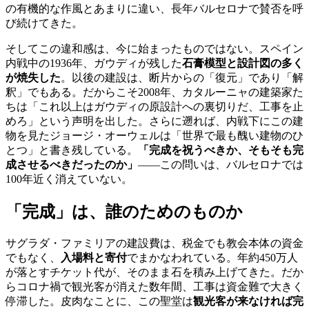
の有機的な作風とあまりに違い、長年バルセロナで賛否を呼
び続けてきた。
そしてこの違和感は、今に始まったものではない。スペイン
内戦中の1936年、ガウディが残した
石膏模型と設計図の多く
が焼失した
。以後の建設は、断片からの「復元」であり「解
釈」でもある。だからこそ2008年、カタルーニャの建築家た
ちは「これ以上はガウディの原設計への裏切りだ、工事を止
めろ」という声明を出した。さらに遡れば、内戦下にこの建
物を見たジョージ・オーウェルは「世界で最も醜い建物のひ
とつ」と書き残している。
「完成を祝うべきか、そもそも完
成させるべきだったのか」
——この問いは、バルセロナでは
100年近く消えていない。
「完成」は、誰のためのものか
サグラダ・ファミリアの建設費は、税金でも教会本体の資金
でもなく、
入場料と寄付
でまかなわれている。年約450万人
が落とすチケット代が、そのまま石を積み上げてきた。だか
らコロナ禍で観光客が消えた数年間、工事は資金難で大きく
停滞した。皮肉なことに、この聖堂は
観光客が来なければ完