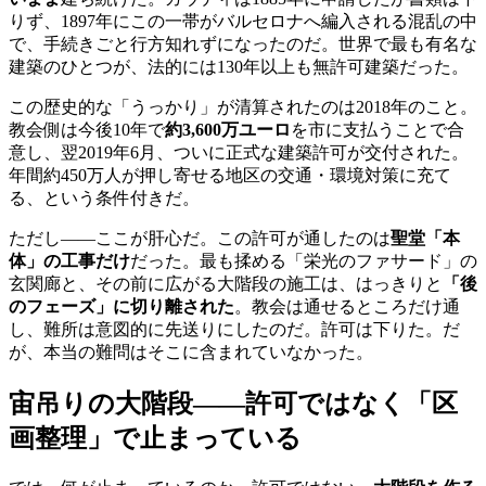
りず、1897年にこの一帯がバルセロナへ編入される混乱の中
で、手続きごと行方知れずになったのだ。世界で最も有名な
建築のひとつが、法的には130年以上も無許可建築だった。
この歴史的な「うっかり」が清算されたのは2018年のこと。
教会側は今後10年で
約3,600万ユーロ
を市に支払うことで合
意し、翌2019年6月、ついに正式な建築許可が交付された。
年間約450万人が押し寄せる地区の交通・環境対策に充て
る、という条件付きだ。
ただし——ここが肝心だ。この許可が通したのは
聖堂「本
体」の工事だけ
だった。最も揉める「栄光のファサード」の
玄関廊と、その前に広がる大階段の施工は、はっきりと
「後
のフェーズ」に切り離された
。教会は通せるところだけ通
し、難所は意図的に先送りにしたのだ。許可は下りた。だ
が、本当の難問はそこに含まれていなかった。
宙吊りの大階段——許可ではなく「区
画整理」で止まっている