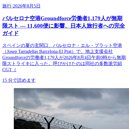
旅行
·
2026年8月5日
バルセロナ空港Groundforce労働者1,179人が無期
限スト ― 11,600便に影響、日本人旅行者への完全
ガイド
スペインの夏の玄関口、バルセロナ・エル・プラット空港
（Josep Tarradellas Barcelona-El Prat）で、地上支援会社
Groundforceの労働者1,179人が2026年8月4日午前0時から無期
限ストライキに入った。呼びかけたのは同社の多数派労組
CGT（
15
分で読めます