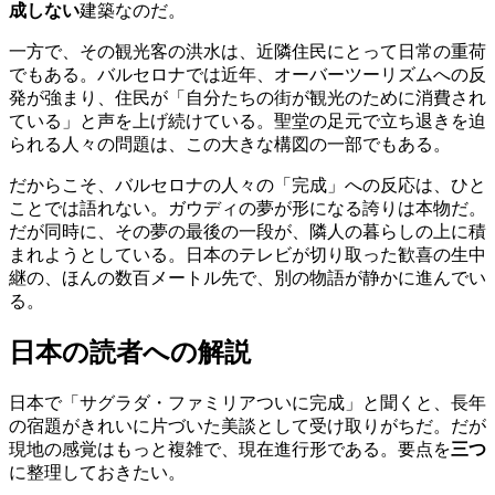
成しない
建築なのだ。
一方で、その観光客の洪水は、近隣住民にとって日常の重荷
でもある。バルセロナでは近年、オーバーツーリズムへの反
発が強まり、住民が「自分たちの街が観光のために消費され
ている」と声を上げ続けている。聖堂の足元で立ち退きを迫
られる人々の問題は、この大きな構図の一部でもある。
だからこそ、バルセロナの人々の「完成」への反応は、ひと
ことでは語れない。ガウディの夢が形になる誇りは本物だ。
だが同時に、その夢の最後の一段が、隣人の暮らしの上に積
まれようとしている。日本のテレビが切り取った歓喜の生中
継の、ほんの数百メートル先で、別の物語が静かに進んでい
る。
日本の読者への解説
日本で「サグラダ・ファミリアついに完成」と聞くと、長年
の宿題がきれいに片づいた美談として受け取りがちだ。だが
現地の感覚はもっと複雑で、現在進行形である。要点を
三つ
に整理しておきたい。