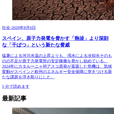
社会
·
2026年8月6日
スペイン、原子力発電を脅かす「熱波」より深刻
な「干ばつ」という新たな脅威
猛暑による河川水温の上昇よりも、渇水による冷却水そのも
のの不足が原子力発電所の安定稼働を脅かし始めている。
2024年にカタルーニャ州アスコ原発が直面した危機は、気候
変動がスペインと欧州のエネルギー安全保障に突きつける新
たな課題を浮き彫りにした。
5
分で読めます
最新記事