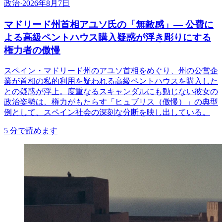
政治
·
2026年8月7日
マドリード州首相アユソ氏の「無敵感」— 公費に
よる高級ペントハウス購入疑惑が浮き彫りにする
権力者の傲慢
スペイン・マドリード州のアユソ首相をめぐり、州の公営企
業が首相の私的利用を疑われる高級ペントハウスを購入した
との疑惑が浮上。度重なるスキャンダルにも動じない彼女の
政治姿勢は、権力がもたらす「ヒュブリス（傲慢）」の典型
例として、スペイン社会の深刻な分断を映し出している。
5
分で読めます