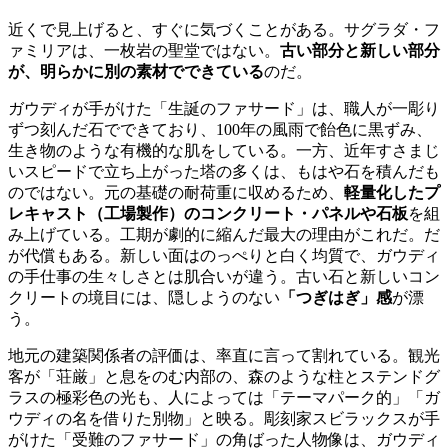
近くで見上げると、すぐに気づくことがある。サグラダ・フ
ァミリアは、一枚岩の聖堂ではない。
古い部分と新しい部分
が、明らかに別の素材でできている
のだ。
ガウディが手がけた「生誕のファサード」は、職人が一彫り
ずつ刻んだ石でできており、100年の風雨で飴色に黒ずみ、
生き物のような有機的な肌をしている。一方、近年すさまじ
いスピードで立ち上がった塔の多くは、もはや石を積んだも
のではない。元の基礎の耐荷重に収めるため、
軽量化したプ
レキャスト（工場製作）のコンクリート・パネルや石板
を組
み上げている。工期が劇的に縮んだ最大の理由がこれだ。だ
が代償もある。新しい面はのっぺりと白く均質で、ガウディ
の手仕事の生々しさとは肌合いが違う。古い石と新しいコン
クリートの境目には、隠しようのない
「つぎはぎ」感
が漂
う。
地元の建築関係者の評価は、率直に言って割れている。観光
客が「荘厳」と息をのむ内部の、森のような柱とステンドグ
ラスの極彩色の光も、人によっては「テーマパーク的」「ガ
ウディの名を借りた別物」と映る。彫刻家スビラックスが手
がけた「受難のファサード」の角ばった人物像は、ガウディ