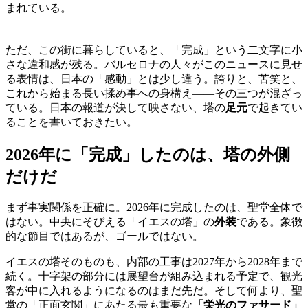
まれている。
ただ、この街に暮らしていると、「完成」という二文字に小
さな違和感が残る。バルセロナの人々がこのニュースに見せ
る表情は、日本の「感動」とは少し違う。誇りと、苦笑と、
これから始まる長い揉め事への身構え——その三つが混ざっ
ている。日本の報道が決して映さない、塔の
足元
で起きてい
ることを書いておきたい。
2026年に「完成」したのは、塔の外側
だけだ
まず事実関係を正確に。2026年に完成したのは、聖堂全体で
はない。中央にそびえる「イエスの塔」の
外装
である。象徴
的な節目ではあるが、ゴールではない。
イエスの塔そのものも、内部の工事は2027年から2028年まで
続く。十字架の部分には展望台が組み込まれる予定で、観光
客が中に入れるようになるのはまだ先だ。そして何より、聖
堂の「正面玄関」にあたる最も重要な
「栄光のファサード」