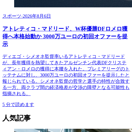
スポーツ
·
2026年8月6日
アトレティコ・マドリード、W杯優勝DFロメロ獲
得へ本格始動か 3000万ユーロの初回オファーを提
示
ディエゴ・シメオネ監督率いるアトレティコ・マドリード
が、長年獲得を熱望してきたアルゼンチン代表DFクリステ
ィアン・ロメロの獲得に本腰を入れた。プレミアリーグのト
ッテナムに対し、3000万ユーロの初回オファーを提示したと
報じられている。シメオネ監督の哲学と選手の特性が合致す
る一方、両クラブ間の経済格差が交渉の障壁となる可能性も
指摘される。
5
分で読めます
人気記事