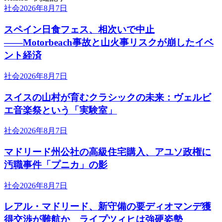
社会
2026年8月7日
スペイン日食フェス、相次いで中止
――Motorbeach事故と山火事リスクが崩したイベ
ント経済
社会
2026年8月7日
スイスの山村が育むクラシックの未来：ヴェルビ
エ音楽祭という「実験室」
社会
2026年8月7日
マドリード州公社の高級住宅購入、アユソ政権に
汚職事件「プニカ」の影
社会
2026年8月7日
レアル・マドリード、新守備の要ディオマンデ獲
得交渉が難航か ライプツィヒは強硬姿勢