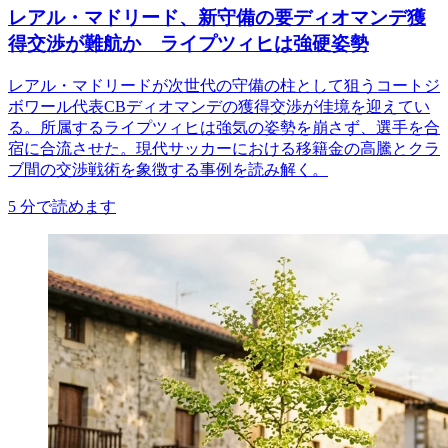
レアル・マドリード、新守備の要ディオマンデ獲
得交渉が難航か ライプツィヒは強硬姿勢
レアル・マドリードが次世代の守備の柱として狙うコートジ
ボワール代表CBディオマンデの獲得交渉が佳境を迎えてい
る。所属するライプツィヒは強気の姿勢を崩さず、選手を合
宿に合流させた。現代サッカーにおける移籍金の高騰とクラ
ブ間の交渉戦術を象徴する事例を読み解く。
5
分で読めます