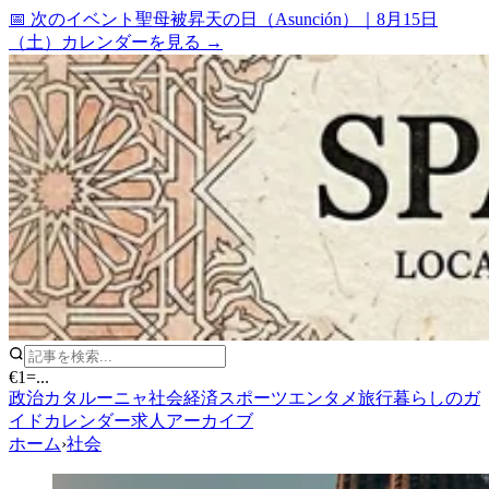
📅 次のイベント
聖母被昇天の日（Asunción）
｜
8月15日
（土）
カレンダーを見る →
€1
=
...
政治
カタルーニャ
社会
経済
スポーツ
エンタメ
旅行
暮らしのガ
イド
カレンダー
求人
アーカイブ
ホーム
›
社会