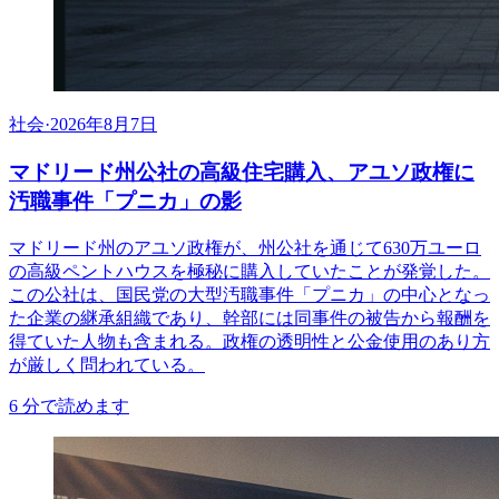
社会
·
2026年8月7日
マドリード州公社の高級住宅購入、アユソ政権に
汚職事件「プニカ」の影
マドリード州のアユソ政権が、州公社を通じて630万ユーロ
の高級ペントハウスを極秘に購入していたことが発覚した。
この公社は、国民党の大型汚職事件「プニカ」の中心となっ
た企業の継承組織であり、幹部には同事件の被告から報酬を
得ていた人物も含まれる。政権の透明性と公金使用のあり方
が厳しく問われている。
6
分で読めます