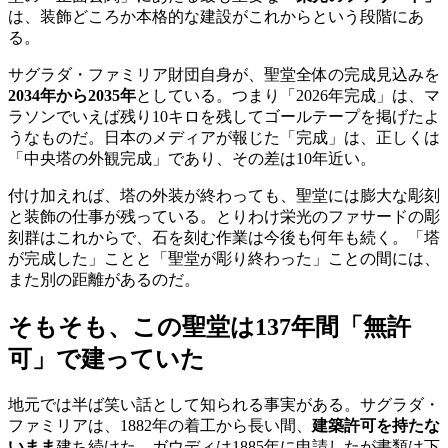
は、装飾どころか本格的な建設がこれからという段階にあ
る。
サグラダ・ファミリア財団自身が、聖堂全体の完成見込みを
2034年から2035年
としている。つまり「2026年完成」は、マ
ラソンでいえば残り10キロを残してゴールテープを掲げたよ
うなものだ。日本のメディアが報じた「完成」は、正しくは
「中央塔の外観完成」であり、その差は10年近い。
付け加えれば、塔の外装が終わっても、聖堂には膨大な彫刻
と装飾の仕事が残っている。とりわけ栄光のファサードの彫
刻群はこれからで、石を刻む作業は今後も何年も続く。「塔
が完成した」ことと「聖堂が彫り終わった」ことの間には、
また別の距離があるのだ。
そもそも、この聖堂は137年間「無許
可」で建っていた
地元では半ば笑い話として知られる事実がある。サグラダ・
ファミリアは、1882年の着工から長い間、
建築許可を持たな
いまま
建ち続けた。ガウディは1885年に申請したが書類は下