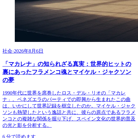
社会
·
2026年8月6日
「マカレナ」の知られざる真実：世界的ヒットの
裏にあったフラメンコ魂とマイケル・ジャクソン
の夢
1990年代に世界を席巻したロス・デル・リオの「マカレ
ナ」。ベネズエラのパーティでの即興から生まれたこの曲
は、いかにして世界記録を樹立したのか。マイケル・ジャク
ソンも熱望したという逸話と共に、彼らの原点であるフラメ
ンコとの複雑な関係を掘り下げ、スペイン文化の世界的普及
の光と影を分析する。
6
分で読めます