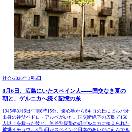
社会
·
2026年8月6日
8月6日、広島にいたスペイン人――国交なき夏の
朝と、ゲルニカへ続く記憶の糸
1945年8月6日午前8時15分、爆心地から6キロの丘にビルバオ
出身の神父ペドロ・アルペがいた。国交断絶下の広島で150
人以上を救った彼と、無差別爆撃の町ゲルニカに植えられた
被爆イチョウ。8月6日がスペインと日本のあいだに刻んでき