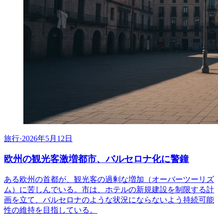
旅行
·
2026年5月12日
欧州の観光客激増都市、バルセロナ化に警鐘
ある欧州の首都が、観光客の過剰な増加（オーバーツーリズ
ム）に苦しんでいる。市は、ホテルの新規建設を制限する計
画を立て、バルセロナのような状況にならないよう持続可能
性の維持を目指している。