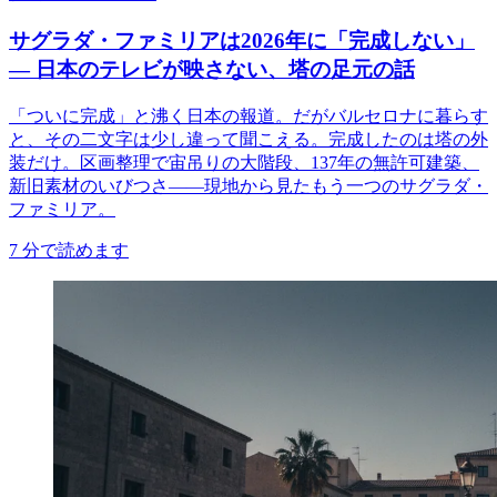
サグラダ・ファミリアは2026年に「完成しない」
— 日本のテレビが映さない、塔の足元の話
「ついに完成」と沸く日本の報道。だがバルセロナに暮らす
と、その二文字は少し違って聞こえる。完成したのは塔の外
装だけ。区画整理で宙吊りの大階段、137年の無許可建築、
新旧素材のいびつさ——現地から見たもう一つのサグラダ・
ファミリア。
7
分で読めます