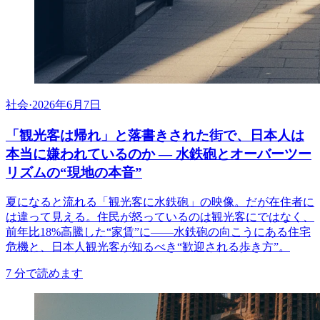
社会
·
2026年6月7日
「観光客は帰れ」と落書きされた街で、日本人は
本当に嫌われているのか — 水鉄砲とオーバーツー
リズムの“現地の本音”
夏になると流れる「観光客に水鉄砲」の映像。だが在住者に
は違って見える。住民が怒っているのは観光客にではなく、
前年比18%高騰した“家賃”に——水鉄砲の向こうにある住宅
危機と、日本人観光客が知るべき“歓迎される歩き方”。
7
分で読めます