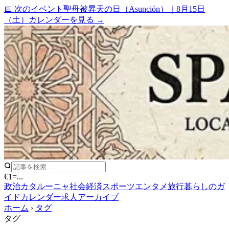
📅 次のイベント
聖母被昇天の日（Asunción）
｜
8月15日
（土）
カレンダーを見る →
€1
=
...
政治
カタルーニャ
社会
経済
スポーツ
エンタメ
旅行
暮らしのガ
イド
カレンダー
求人
アーカイブ
ホーム
›
タグ
タグ