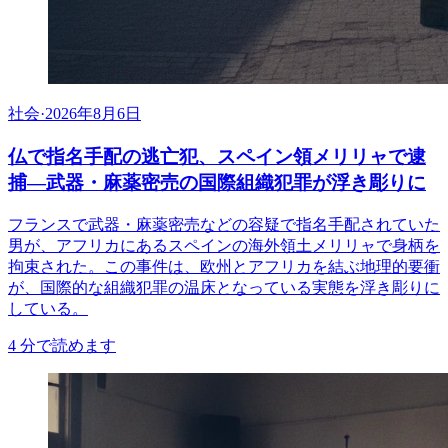
社会
·
2026年8月6日
仏で指名手配の逃亡犯、スペイン領メリリャで逮
捕―武器・麻薬密売の国際組織犯罪が浮き彫りに
フランスで武器・麻薬密売などの容疑で指名手配されていた
男が、アフリカにあるスペインの海外領土メリリャで身柄を
拘束された。この事件は、欧州とアフリカを結ぶ地理的要衝
が、国際的な組織犯罪の温床となっている実態を浮き彫りに
している。
4
分で読めます