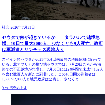
社会
·
2026年7月31日
セウタで何が起きているか——タラハルで越境急
増、10日で最大2000人、少なくとも9人死亡、政府
は軍派遣とサンチェス現地入り
スペイン領セウタが2021年5月以来最悪の移民危機に陥って
いる。北アフリカの飛び地セウタでは、7月20日ごろから海
路での不正越境が急増し、7月30日には24時間で未成年102人
を含む数百人が新たに到着した。この10日間の到着者は
1,500〜2,000人と地元政府は公表し、少なくと
9
分で読めます