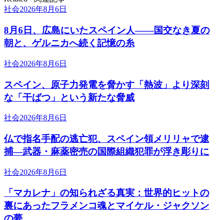
社会
2026年8月6日
8月6日、広島にいたスペイン人――国交なき夏の
朝と、ゲルニカへ続く記憶の糸
社会
2026年8月6日
スペイン、原子力発電を脅かす「熱波」より深刻
な「干ばつ」という新たな脅威
社会
2026年8月6日
仏で指名手配の逃亡犯、スペイン領メリリャで逮
捕―武器・麻薬密売の国際組織犯罪が浮き彫りに
社会
2026年8月6日
「マカレナ」の知られざる真実：世界的ヒットの
裏にあったフラメンコ魂とマイケル・ジャクソン
の夢