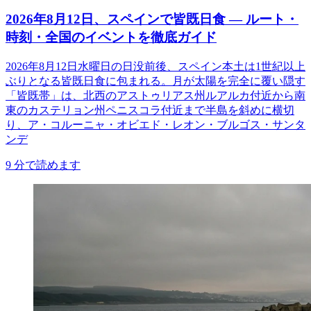
2026年8月12日、スペインで皆既日食 ― ルート・
時刻・全国のイベントを徹底ガイド
2026年8月12日水曜日の日没前後、スペイン本土は1世紀以上
ぶりとなる皆既日食に包まれる。月が太陽を完全に覆い隠す
「皆既帯」は、北西のアストゥリアス州ルアルカ付近から南
東のカステリョン州ペニスコラ付近まで半島を斜めに横切
り、ア・コルーニャ・オビエド・レオン・ブルゴス・サンタ
ンデ
9
分で読めます