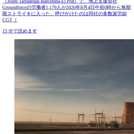
（Josep Tarradellas Barcelona-El Prat）で、地上支援会社
Groundforceの労働者1,179人が2026年8月4日午前0時から無期
限ストライキに入った。呼びかけたのは同社の多数派労組
CGT（
15
分で読めます