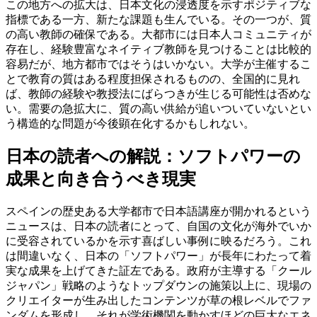
この地方への拡大は、日本文化の浸透度を示すポジティブな
指標である一方、新たな課題も生んでいる。その一つが、質
の高い教師の確保である。大都市には日本人コミュニティが
存在し、経験豊富なネイティブ教師を見つけることは比較的
容易だが、地方都市ではそうはいかない。大学が主催するこ
とで教育の質はある程度担保されるものの、全国的に見れ
ば、教師の経験や教授法にばらつきが生じる可能性は否めな
い。需要の急拡大に、質の高い供給が追いついていないとい
う構造的な問題が今後顕在化するかもしれない。
日本の読者への解説：ソフトパワーの
成果と向き合うべき現実
スペインの歴史ある大学都市で日本語講座が開かれるという
ニュースは、日本の読者にとって、自国の文化が海外でいか
に受容されているかを示す喜ばしい事例に映るだろう。これ
は間違いなく、日本の「ソフトパワー」が長年にわたって着
実な成果を上げてきた証左である。政府が主導する「クール
ジャパン」戦略のようなトップダウンの施策以上に、現場の
クリエイターが生み出したコンテンツが草の根レベルでファ
ンダムを形成し、それが学術機関を動かすほどの巨大なエネ