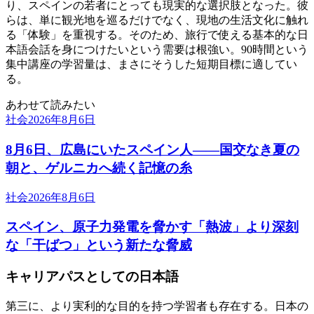
り、スペインの若者にとっても現実的な選択肢となった。彼
らは、単に観光地を巡るだけでなく、現地の生活文化に触れ
る「体験」を重視する。そのため、旅行で使える基本的な日
本語会話を身につけたいという需要は根強い。90時間という
集中講座の学習量は、まさにそうした短期目標に適してい
る。
あわせて読みたい
社会
2026年8月6日
8月6日、広島にいたスペイン人――国交なき夏の
朝と、ゲルニカへ続く記憶の糸
社会
2026年8月6日
スペイン、原子力発電を脅かす「熱波」より深刻
な「干ばつ」という新たな脅威
キャリアパスとしての日本語
第三に、より実利的な目的を持つ学習者も存在する。日本の