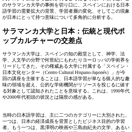
のサラマンカ大学の事例を切り口に、スペインにおける日本
語学習の需要拡大の背景、学習者層の変化、そしてこの現象
が日本にとって持つ意味について多角的に分析する。
サラマンカ大学と日本：伝統と現代ポ
ップカルチャーの交差点
サラマンカ大学は、スペインの知の殿堂として、神学、法
学、人文学の分野で何世紀にもわたりヨーロッパの学術界を
リードしてきた。その権威ある大学に付属する「スペイン・
日本文化センター（Centro Cultural Hispano-Japonés）」が今
回の講座を主催することは、日本語学習が単なる個人的な趣
味の領域を超え、公的な学術機関がリソースを投じるに値す
る対象として認知されたことを意味する。これは、1990年代
や2000年代初頭の状況とは隔世の感がある。
当時の日本語学習は、主に二つのカテゴリーに大別された。
一つは、日本の経済成長を背景としたビジネス目的の学習
者。もう一つは、黒澤明の映画や三島由紀夫の文学、あるい