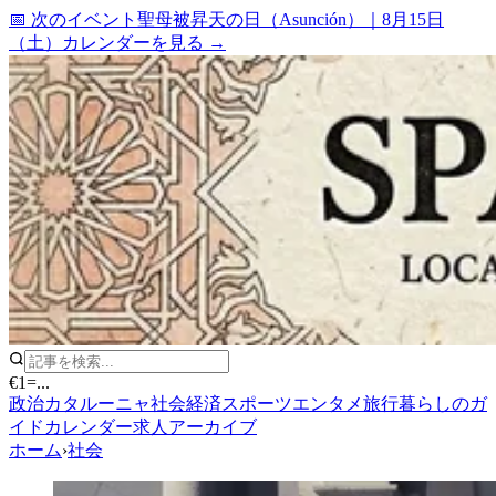
📅 次のイベント
聖母被昇天の日（Asunción）
｜
8月15日
（土）
カレンダーを見る →
€1
=
...
政治
カタルーニャ
社会
経済
スポーツ
エンタメ
旅行
暮らしのガ
イド
カレンダー
求人
アーカイブ
ホーム
›
社会