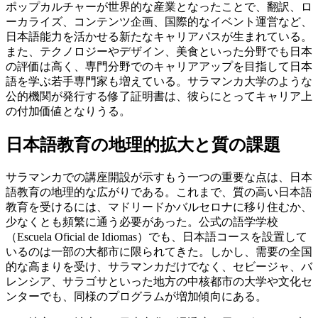
ポップカルチャーが世界的な産業となったことで、翻訳、ロ
ーカライズ、コンテンツ企画、国際的なイベント運営など、
日本語能力を活かせる新たなキャリアパスが生まれている。
また、テクノロジーやデザイン、美食といった分野でも日本
の評価は高く、専門分野でのキャリアアップを目指して日本
語を学ぶ若手専門家も増えている。サラマンカ大学のような
公的機関が発行する修了証明書は、彼らにとってキャリア上
の付加価値となりうる。
日本語教育の地理的拡大と質の課題
サラマンカでの講座開設が示すもう一つの重要な点は、日本
語教育の地理的な広がりである。これまで、質の高い日本語
教育を受けるには、マドリードかバルセロナに移り住むか、
少なくとも頻繁に通う必要があった。公式の語学学校
（Escuela Oficial de Idiomas）でも、日本語コースを設置して
いるのは一部の大都市に限られてきた。しかし、需要の全国
的な高まりを受け、サラマンカだけでなく、セビージャ、バ
レンシア、サラゴサといった地方の中核都市の大学や文化セ
ンターでも、同様のプログラムが増加傾向にある。