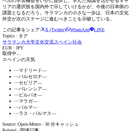
ベルの学習機会をいかに提供し、学んだ知識を活かせるキャ
リアの選択肢を国内外で示していけるかが、今後の日本側の
課題となるだろう。サラマンカの小さな一歩は、日本の文化
外交が次のステージに進むべきことを示唆している。
この記事をシェア:
X (Twitter)
WhatsApp
LINE
Topics · タグ
サラマンカ大学
文化交流
スペイン社会
EUR · JPY
取得中…
スペインの天気
⋯
マドリード
—
⋯
バルセロナ
—
⋯
セビリア
—
⋯
バレンシア
—
⋯
ビルバオ
—
⋯
マラガ
—
⋯
パルマ
—
⋯
ラス・パルマス
—
Source: Open-Meteo · 30 分キャッシュ
Related · 関連記事