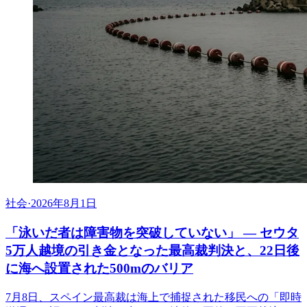
社会
·
2026年8月1日
「泳いだ者は障害物を突破していない」 ― セウタ
5万人越境の引き金となった最高裁判決と、22日後
に海へ設置された500mのバリア
7月8日、スペイン最高裁は海上で捕捉された移民への「即時