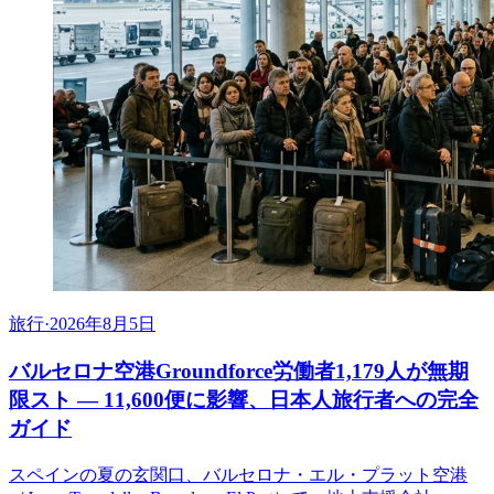
旅行
·
2026年8月5日
バルセロナ空港Groundforce労働者1,179人が無期
限スト ― 11,600便に影響、日本人旅行者への完全
ガイド
スペインの夏の玄関口、バルセロナ・エル・プラット空港