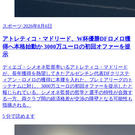
スポーツ
·
2026年8月6日
アトレティコ・マドリード、W杯優勝DFロメロ獲
得へ本格始動か 3000万ユーロの初回オファーを提
示
ディエゴ・シメオネ監督率いるアトレティコ・マドリード
が、長年獲得を熱望してきたアルゼンチン代表DFクリステ
ィアン・ロメロの獲得に本腰を入れた。プレミアリーグのト
ッテナムに対し、3000万ユーロの初回オファーを提示したと
報じられている。シメオネ監督の哲学と選手の特性が合致す
る一方、両クラブ間の経済格差が交渉の障壁となる可能性も
指摘される。
5
分で読めます