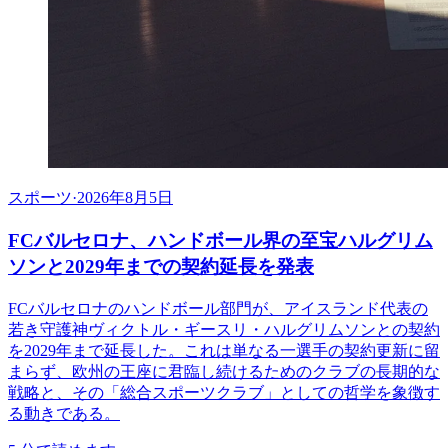
スポーツ
·
2026年8月5日
FCバルセロナ、ハンドボール界の至宝ハルグリム
ソンと2029年までの契約延長を発表
FCバルセロナのハンドボール部門が、アイスランド代表の
若き守護神ヴィクトル・ギースリ・ハルグリムソンとの契約
を2029年まで延長した。これは単なる一選手の契約更新に留
まらず、欧州の王座に君臨し続けるためのクラブの長期的な
戦略と、その「総合スポーツクラブ」としての哲学を象徴す
る動きである。