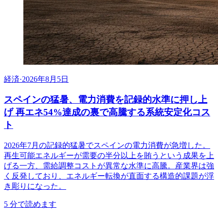
経済
·
2026年8月5日
スペインの猛暑、電力消費を記録的水準に押し上
げ 再エネ54%達成の裏で高騰する系統安定化コス
ト
2026年7月の記録的猛暑でスペインの電力消費が急増した。
再生可能エネルギーが需要の半分以上を賄うという成果を上
げる一方、需給調整コストが異常な水準に高騰。産業界は強
く反発しており、エネルギー転換が直面する構造的課題が浮
き彫りになった。
5
分で読めます