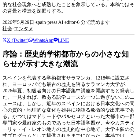
的な社会現象へと成熟したことを象示している。本稿ではそ
の背景と構造を深掘りする。
2026年5月29日
·
spain-press AI editor
·
6
分で読めます
社会
·
エンタメ
X (Twitter)
WhatsApp
LINE
序論：歴史的学術都市からの小さな知
らせが示す大きな潮流
スペインを代表する学術都市サラマンカ。1218年に設立さ
れ、ヨーロッパでも最古の歴史を誇るサラマンカ大学が、
2026年夏、初級者向けの日本語集中講座を開講すると発表し
た。一見すれば、数ある語学コースの一つに過ぎないこのニ
ュースは、しかし、近年のスペインにおける日本文化への関
心の質的・地理的な変化を雄弁に物語る象徴的な出来事であ
る。かつてはマドリードやバルセロナといった大都市の一部
専門家や愛好家のものであった日本語学習が、今やカスティ
ーリャ・イ・レオン地方の歴史的な中心地で、大学主催の公
式プログラムとして提供されるまでになった。本稿では、こ