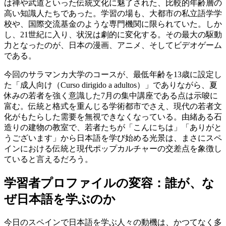
は禅や武道といった伝統文化に魅了された、比較的年齢層の
高い知識人たちであった。学習の場も、大都市の私立語学学
校や、国際交流基金のような専門機関に限られていた。しか
し、21世紀に入り、状況は劇的に変化する。その最大の駆動
力となったのが、日本の漫画、アニメ、そしてビデオゲーム
である。
今回のサラマンカ大学のコースが、最低年齢を13歳に設定し
た「成人向け（Curso dirigido a adultos）」でありながら、夏
休みの若者を強く意識した7月の集中講座である点は示唆に
富む。伝統と格式を重んじる学術都市でさえ、現代の若者文
化がもたらした需要を無視できなくなっている。由緒ある石
造りの建物の教室で、若者たちが「こんにちは」「ありがと
うございます」から日本語を学び始める光景は、まさにスペ
インにおける伝統と現代ポップカルチャーの交差点を象徴し
ていると言えるだろう。
学習者プロファイルの変容：誰が、な
ぜ日本語を学ぶのか
今日のスペインで日本語を学ぶ人々の動機は、かつてなく多