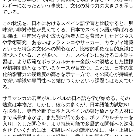
ルギーになったという事実は、文化の持つ力の大きさを示し
ている。
この状況を、日本におけるスペイン語学習と比較すると、興
味深い非対称性が見えてくる。日本でスペイン語が学ばれる
動機は、中南米を含む広大な話者人口を背景としたビジネス
や学術研究、あるいはフラメンコやサッカー、ガウディ建築
といった特定の文化への関心など、比較的明確な目的意識に
基づいていることが多い。一方、スペインにおける日本語学
習は、より広範なポップカルチャー全般への漠然とした憧憬
が初期衝動となっているケースが目立つ。これは、日本の文
化的影響力の浸透度の高さを示す一方で、その関心が持続的
で深い学識や専門性へと結びつくかという課題もはらんでい
る。
サラマンカの若者がA1レベルの日本語を学び始める。その
熱意は本物だ。しかし、彼らの多くが、日本語能力試験N1
を取得し、専門分野で日本とスペインの架け橋となる人材に
まで成長するかは、また別の話である。ポップカルチャーを
入り口とした関心を、より持続可能で多層的な関係へと深化
させていくためには、初級レベルの講座の先に、中・上級レ