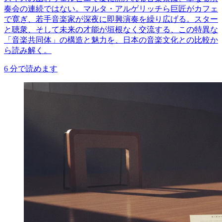
奏会の連続ではない。マルタ・アルゲリッチら巨匠がカフェ
で寛ぎ、若手音楽家が深夜に即興演奏を繰り広げる。スター
と聴衆、そして未来の才能が垣根なく交流する、この特異な
「音楽共同体」の構造と魅力を、日本の音楽文化との比較か
ら読み解く。
6
分で読めます