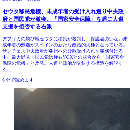
セウタ移民危機、未成年者の受け入れ巡り中央政
府と国民党が激突。「国家安全保障」を盾に人道
支援を拒否する右派
アフリカの飛び地セウタに移民が殺到し、保護者のいない未
成年者の処遇がスペインの新たな政治的火種となっている。
サンチェス中央政府が各州への分散受け入れを義務付ける
中、最大野党・国民党は極右VOXとの競合から「国家安全
保障の危機」と反発。人道と政治が交錯する構造を解説す
る。
6
分で読めます