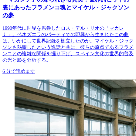
裏にあったフラメンコ魂とマイケル・ジャクソン
の夢
1990年代に世界を席巻したロス・デル・リオの「マカレ
ナ」。ベネズエラのパーティでの即興から生まれたこの曲
は、いかにして世界記録を樹立したのか。マイケル・ジャク
ソンも熱望したという逸話と共に、彼らの原点であるフラメ
ンコとの複雑な関係を掘り下げ、スペイン文化の世界的普及
の光と影を分析する。
6
分で読めます