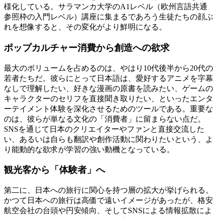
様化している。サラマンカ大学のA1レベル（欧州言語共通
参照枠の入門レベル）講座に集まるであろう生徒たちの顔ぶ
れを想像すると、その変化がより鮮明になる。
ポップカルチャー消費から創造への欲求
最大のボリュームを占めるのは、やはり10代後半から20代の
若者たちだ。彼らにとって日本語は、愛好するアニメを字幕
なしで理解したい、好きな漫画の原書を読みたい、ゲームの
キャラクターのセリフを直接聞き取りたい、といったエンタ
ーテイメント体験を深化させるためのツールである。重要な
のは、彼らが単なる文化の「消費者」に留まらない点だ。
SNSを通じて日本のクリエイターやファンと直接交流した
い、あるいは自らも翻訳や創作活動に関わりたいという、よ
り能動的な欲求が学習の強い動機となっている。
観光客から「体験者」へ
第二に、日本への旅行に関心を持つ層の拡大が挙げられる。
かつて日本への旅行は高価で遠いイメージがあったが、格安
航空会社の台頭や円安傾向、そしてSNSによる情報拡散によ