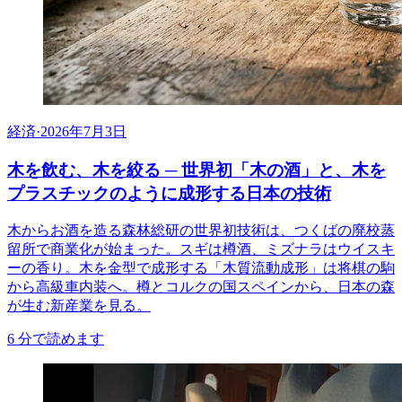
経済
·
2026年7月3日
木を飲む、木を絞る ─ 世界初「木の酒」と、木を
プラスチックのように成形する日本の技術
木からお酒を造る森林総研の世界初技術は、つくばの廃校蒸
留所で商業化が始まった。スギは樽酒、ミズナラはウイスキ
ーの香り。木を金型で成形する「木質流動成形」は将棋の駒
から高級車内装へ。樽とコルクの国スペインから、日本の森
が生む新産業を見る。
6
分で読めます