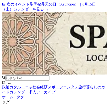
📅 次のイベント
聖母被昇天の日（Asunción）
｜
8月15日
（土）
カレンダーを見る →
€1
=
...
政治
カタルーニャ
社会
経済
スポーツ
エンタメ
旅行
暮らしのガ
イド
カレンダー
求人
アーカイブ
ホーム
›
タグ
タグ