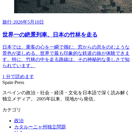
旅行
·
2026年5月10日
世界一の絶景列車、日本の竹林を走る
日本では、乗客の心を一瞬で掴む、窓からの息をのむような
景色が楽しめる、世界で最も印象的な鉄道の旅が体験できま
す。特に、竹林の中を走る路線は、その神秘的な美しさで知
られています。
1
分で読めます
Spain
·
Press
スペインの政治・社会・経済・文化を日本語で深く読み解く
独立メディア。 2005年以来、現地から発信。
カテゴリ
政治
カタルーニャ州独立問題