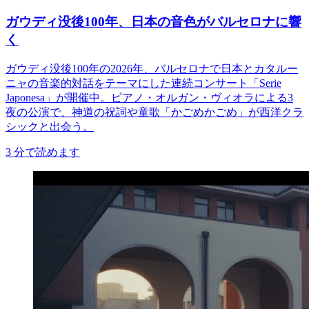
ガウディ没後100年、日本の音色がバルセロナに響
く
ガウディ没後100年の2026年、バルセロナで日本とカタルー
ニャの音楽的対話をテーマにした連続コンサート「Serie
Japonesa」が開催中。ピアノ・オルガン・ヴィオラによる3
夜の公演で、神道の祝詞や童歌「かごめかごめ」が西洋クラ
シックと出会う。
3
分で読めます