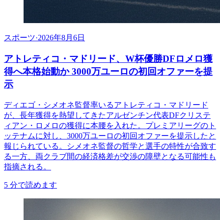
スポーツ
·
2026年8月6日
アトレティコ・マドリード、W杯優勝DFロメロ獲
得へ本格始動か 3000万ユーロの初回オファーを提
示
ディエゴ・シメオネ監督率いるアトレティコ・マドリード
が、長年獲得を熱望してきたアルゼンチン代表DFクリステ
ィアン・ロメロの獲得に本腰を入れた。プレミアリーグのト
ッテナムに対し、3000万ユーロの初回オファーを提示したと
報じられている。シメオネ監督の哲学と選手の特性が合致す
る一方、両クラブ間の経済格差が交渉の障壁となる可能性も
指摘される。
5
分で読めます