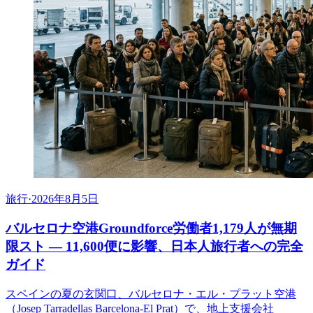
旅行
·
2026年8月5日
バルセロナ空港Groundforce労働者1,179人が無期
限スト ― 11,600便に影響、日本人旅行者への完全
ガイド
スペインの夏の玄関口、バルセロナ・エル・プラット空港
（Josep Tarradellas Barcelona-El Prat）で、地上支援会社