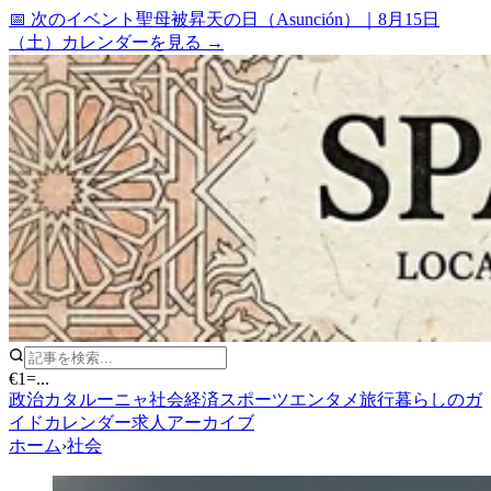
📅 次のイベント
聖母被昇天の日（Asunción）
｜
8月15日
（土）
カレンダーを見る →
€1
=
...
政治
カタルーニャ
社会
経済
スポーツ
エンタメ
旅行
暮らしのガ
イド
カレンダー
求人
アーカイブ
ホーム
›
社会