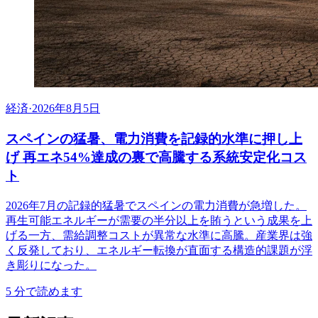
経済
·
2026年8月5日
スペインの猛暑、電力消費を記録的水準に押し上
げ 再エネ54%達成の裏で高騰する系統安定化コス
ト
2026年7月の記録的猛暑でスペインの電力消費が急増した。
再生可能エネルギーが需要の半分以上を賄うという成果を上
げる一方、需給調整コストが異常な水準に高騰。産業界は強
く反発しており、エネルギー転換が直面する構造的課題が浮
き彫りになった。
5
分で読めます