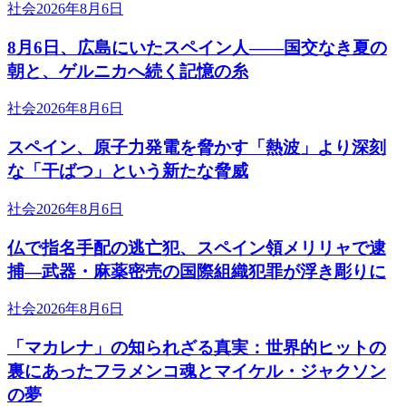
社会
2026年8月6日
8月6日、広島にいたスペイン人――国交なき夏の
朝と、ゲルニカへ続く記憶の糸
社会
2026年8月6日
スペイン、原子力発電を脅かす「熱波」より深刻
な「干ばつ」という新たな脅威
社会
2026年8月6日
仏で指名手配の逃亡犯、スペイン領メリリャで逮
捕―武器・麻薬密売の国際組織犯罪が浮き彫りに
社会
2026年8月6日
「マカレナ」の知られざる真実：世界的ヒットの
裏にあったフラメンコ魂とマイケル・ジャクソン
の夢