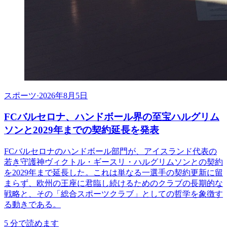
スポーツ
·
2026年8月5日
FCバルセロナ、ハンドボール界の至宝ハルグリム
ソンと2029年までの契約延長を発表
FCバルセロナのハンドボール部門が、アイスランド代表の
若き守護神ヴィクトル・ギースリ・ハルグリムソンとの契約
を2029年まで延長した。これは単なる一選手の契約更新に留
まらず、欧州の王座に君臨し続けるためのクラブの長期的な
戦略と、その「総合スポーツクラブ」としての哲学を象徴す
る動きである。
5
分で読めます