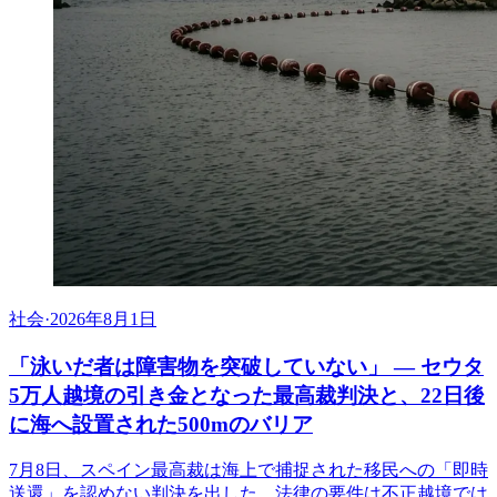
社会
·
2026年8月1日
「泳いだ者は障害物を突破していない」 ― セウタ
5万人越境の引き金となった最高裁判決と、22日後
に海へ設置された500mのバリア
7月8日、スペイン最高裁は海上で捕捉された移民への「即時
送還」を認めない判決を出した。法律の要件は不正越境では