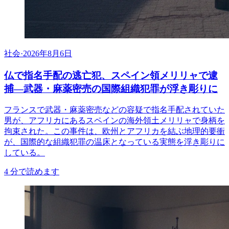
社会
·
2026年8月6日
仏で指名手配の逃亡犯、スペイン領メリリャで逮
捕―武器・麻薬密売の国際組織犯罪が浮き彫りに
フランスで武器・麻薬密売などの容疑で指名手配されていた
男が、アフリカにあるスペインの海外領土メリリャで身柄を
拘束された。この事件は、欧州とアフリカを結ぶ地理的要衝
が、国際的な組織犯罪の温床となっている実態を浮き彫りに
している。
4
分で読めます