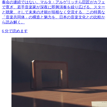
奏会の連続ではない。マルタ・アルゲリッチら巨匠がカフェ
で寛ぎ、若手音楽家が深夜に即興演奏を繰り広げる。スター
と聴衆、そして未来の才能が垣根なく交流する、この特異な
「音楽共同体」の構造と魅力を、日本の音楽文化との比較か
ら読み解く。
6
分で読めます