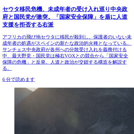
セウタ移民危機、未成年者の受け入れ巡り中央政
府と国民党が激突。「国家安全保障」を盾に人道
支援を拒否する右派
アフリカの飛び地セウタに移民が殺到し、保護者のいない未
成年者の処遇がスペインの新たな政治的火種となっている。
サンチェス中央政府が各州への分散受け入れを義務付ける
中、最大野党・国民党は極右VOXとの競合から「国家安全
保障の危機」と反発。人道と政治が交錯する構造を解説す
る。
6
分で読めます