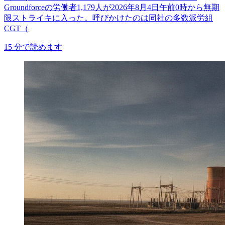
Groundforceの労働者1,179人が2026年8月4日午前0時から無期
限ストライキに入った。呼びかけたのは同社の多数派労組
CGT（
15
分で読めます