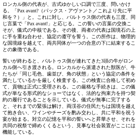
ロンカル側の代表が、古式ゆかしい口調で三度、問いかけ
る。「Pax avant?（パックス・アヴァント／これより先に平
和を？）」と。これに対し、バルトゥス側の代表も三度、同
じ言葉で「Pax avant!」と応じる。この誓いの言葉の交換こ
そが、儀式の中核である。その後、両者の代表は国境石の上
に手を重ね合わせ、協定の遵守を誓う。この所作は、物理的
な国境線を越えて、両共同体が一つの合意の下に結束するこ
との象徴である。
誓いが終わると、バルトゥス側が連れてきた3頭の牛がロン
カル側へ引き渡される。ロンカルから派遣された獣医が、牛
たちが「同じ毛色、歯並び、角の状態」という協定の条件を
満たしているかを厳しく検査する。この検査に合格して初め
て、貢物は正式に受理される。この厳格な手続きは、この儀
式が単なる形式的なショーではなく、法的な拘束力を持つ契
約の履行であることを示している。儀式が無事に完了する
と、それまでの緊張は解け、両渓谷の住民たちは国境を越え
て抱き合い、ワインやチーズを酌み交わし、共に平和を祝う
宴が始まる。対立の記憶を平和の誓いへと昇華させ、それを
共同の祝祭で締めくくるという、見事な社会装置がここには
機能している。