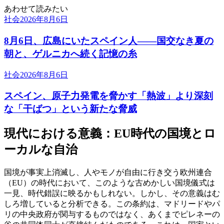
あわせて読みたい
社会
2026年8月6日
8月6日、広島にいたスペイン人――国交なき夏の
朝と、ゲルニカへ続く記憶の糸
社会
2026年8月6日
スペイン、原子力発電を脅かす「熱波」より深刻
な「干ばつ」という新たな脅威
現代における意義：EU時代の国境とロ
ーカルな自治
国境が事実上消滅し、人やモノが自由に行き交う欧州連合
（EU）の時代において、このような古めかしい国境儀式は
一見、時代錯誤に映るかもしれない。しかし、その意義はむ
しろ増していると分析できる。この条約は、マドリードやパ
リの中央政府が関与するものではなく、あくまでピレネーの