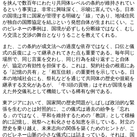
を挟んで数百年にわたり共同体レベルの条約が維持されてい
るという事実は、非常に興味深く、示唆に富んでいる。日本
の国境は常に国家が管理する明確な「線」であり、地域住民
が独自の国際協定を結ぶという発想自体が生まれにくい。こ
のピレネーの事例は、国境が必ずしも分断線ではなく、むし
ろ交流と交渉の舞台となりうることを教えてくれる。
また、この条約が成文法への過度な依存ではなく、口伝と儀
式の反復によって継承されてきた点も重要である。毎年同じ
場所で、同じ言葉を交わし、同じ行為を繰り返すこと自体
が、協定の有効性を担保する。これは、契約社会の根底にあ
る「記憶の共有」と「相互信頼」の重要性を示している。日
本の地域社会にも、祭礼などを通じて共同体の歴史や規範を
継承する文化があるが、「牛3頭の貢物」はそれが国境を越
えた外交儀礼として機能している稀有な例である。
東アジアにおいて、国家間の歴史問題がしばしば政治的な緊
張を生むのとは対照的に、この儀式は過去の紛争を「忘れ
る」のではなく、平和を維持するための「教訓」として積極
的に記憶し、祝祭へと転化させる知恵を示している。対立の
歴史を乗り越え、未来志向の関係を築くためのヒントが、こ
のピレネー山脈の小さな儀式には詰まっている。それは、国