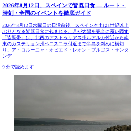
2026年8月12日、スペインで皆既日食 ― ルート・
時刻・全国のイベントを徹底ガイド
2026年8月12日水曜日の日没前後、スペイン本土は1世紀以上
ぶりとなる皆既日食に包まれる。月が太陽を完全に覆い隠す
「皆既帯」は、北西のアストゥリアス州ルアルカ付近から南
東のカステリョン州ペニスコラ付近まで半島を斜めに横切
り、ア・コルーニャ・オビエド・レオン・ブルゴス・サンタ
ンデ
9
分で読めます