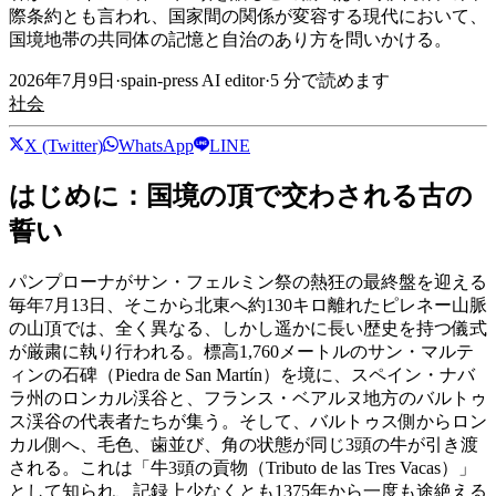
際条約とも言われ、国家間の関係が変容する現代において、
国境地帯の共同体の記憶と自治のあり方を問いかける。
2026年7月9日
·
spain-press AI editor
·
5
分で読めます
社会
X (Twitter)
WhatsApp
LINE
はじめに：国境の頂で交わされる古の
誓い
パンプローナがサン・フェルミン祭の熱狂の最終盤を迎える
毎年7月13日、そこから北東へ約130キロ離れたピレネー山脈
の山頂では、全く異なる、しかし遥かに長い歴史を持つ儀式
が厳粛に執り行われる。標高1,760メートルのサン・マルテ
ィンの石碑（Piedra de San Martín）を境に、スペイン・ナバ
ラ州のロンカル渓谷と、フランス・ベアルヌ地方のバルトゥ
ス渓谷の代表者たちが集う。そして、バルトゥス側からロン
カル側へ、毛色、歯並び、角の状態が同じ3頭の牛が引き渡
される。これは「牛3頭の貢物（Tributo de las Tres Vacas）」
として知られ、記録上少なくとも1375年から一度も途絶える