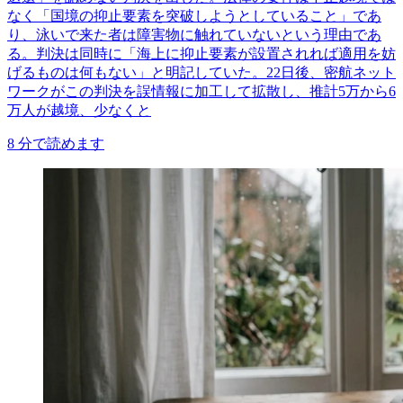
なく「国境の抑止要素を突破しようとしていること」であ
り、泳いで来た者は障害物に触れていないという理由であ
る。判決は同時に「海上に抑止要素が設置されれば適用を妨
げるものは何もない」と明記していた。22日後、密航ネット
ワークがこの判決を誤情報に加工して拡散し、推計5万から6
万人が越境、少なくと
8
分で読めます