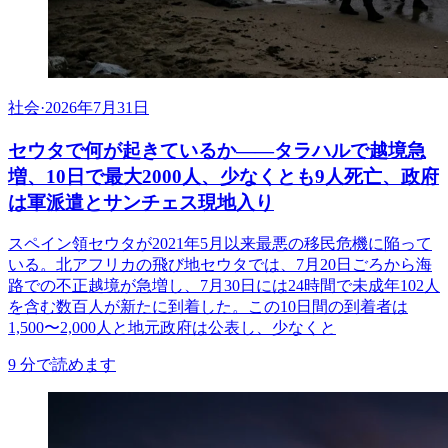
社会
·
2026年7月31日
セウタで何が起きているか——タラハルで越境急
増、10日で最大2000人、少なくとも9人死亡、政府
は軍派遣とサンチェス現地入り
スペイン領セウタが2021年5月以来最悪の移民危機に陥って
いる。北アフリカの飛び地セウタでは、7月20日ごろから海
路での不正越境が急増し、7月30日には24時間で未成年102人
を含む数百人が新たに到着した。この10日間の到着者は
1,500〜2,000人と地元政府は公表し、少なくと
9
分で読めます