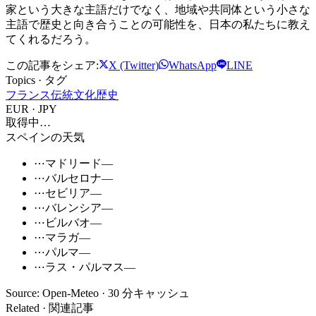
家という大きな主語だけでなく、地域や共同体という小さな
主語で歴史と向き合うことの可能性を、日本の私たちに教え
てくれるだろう。
この記事をシェア:
X (Twitter)
WhatsApp
LINE
Topics · タグ
フランス
伝統文化
歴史
EUR · JPY
取得中…
スペインの天気
⋯
マドリード
—
⋯
バルセロナ
—
⋯
セビリア
—
⋯
バレンシア
—
⋯
ビルバオ
—
⋯
マラガ
—
⋯
パルマ
—
⋯
ラス・パルマス
—
Source: Open-Meteo · 30 分キャッシュ
Related · 関連記事