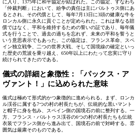
に入り、1375年に和平協定が結ばれた。この協定、すなわち
「仲裁判断」において、紛争の責任は主にバルトゥス側にあ
るとされ、その代償として、毎年7月13日に3頭の健康な牛を
ロンカル側に永久に貢ぐことが定められた。これは単なる賠
償ではなく、平和を維持するための誓いの証であり、毎年儀
式を行うことで、過去の過ちを忘れず、未来の平和を誓うと
いう意思表示でもあった。この協定は、フランス革命、スペ
イン独立戦争、二つの世界大戦、そして国境線の確定といっ
た歴史の荒波を乗り越え、650年以上にわたって忠実に守り
続けられてきたのである。
儀式の詳細と象徴性：「パックス・ア
ヴァント！」に込められた意味
儀式は極めて形式的かつ象徴的に進められる。まず、ロンカ
ル渓谷に属する7つの村の村長たちが、伝統的な黒いマント
と帽子に身を包み、スペイン側の国境石の前に整列する。一
方、フランス・バルトゥス渓谷の6つの村の村長たちも伝統
衣装でフランス側から進み出て、国境石の前で対峙する。雰
囲気は厳粛そのものである。