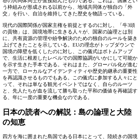
谷の共同体同士が直接結んだものである。これは、国家とい
う枠組みが形成される以前から、地域共同体が独自の「外
交」を行い、自治を維持してきた歴史を物語っている。
現代の国際関係が国家主権を前提とするのに対し、「牛3頭
の貢物」は、国境地帯に生きる人々が、国家の論理とは別
に、共有資源の管理や紛争解決のための独自のルールを築き
上げてきたことを示している。EUの理念がトップダウンで
国境の障壁を低くしたのに対し、この儀式はボトムアップ
で、生活に根差したレベルでの国際協調がいかにして可能か
を示す生きた手本である。それはまた、グローバル化が進む
一方で、ローカルなアイデンティティや歴史的継承の重要性
を再認識させるものでもある。この儀式に参加する人々にと
って、それは単なる観光イベントではなく、自らのルーツ
と、先人たちが血を流して勝ち取った平和の価値を再確認す
る、年に一度の重要な機会なのである。
日本の読者への解説：島の論理と大陸
の知恵
四方を海に囲まれた島国である日本にとって、陸続きの国境