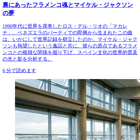
裏にあったフラメンコ魂とマイケル・ジャクソン
の夢
1990年代に世界を席巻したロス・デル・リオの「マカレ
ナ」。ベネズエラのパーティでの即興から生まれたこの曲
は、いかにして世界記録を樹立したのか。マイケル・ジャク
ソンも熱望したという逸話と共に、彼らの原点であるフラメ
ンコとの複雑な関係を掘り下げ、スペイン文化の世界的普及
の光と影を分析する。
6
分で読めます