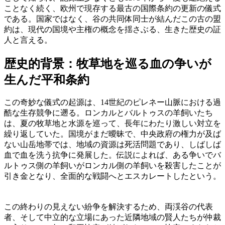
ことなく続く、欧州で現存する最古の国際条約の更新の儀式
である。国家ではなく、谷の共同体同士が結んだこの古の盟
約は、現代の国境や主権の概念を揺さぶる、生きた歴史の証
人と言える。
歴史的背景：牧草地を巡る血の争いが
生んだ平和条約
この奇妙な儀式の起源は、14世紀のピレネー山脈における過
酷な生存競争に遡る。ロンカルとバルトゥスの羊飼いたち
は、夏の牧草地と水源を巡って、長年にわたり激しい対立を
繰り返していた。国境がまだ曖昧で、中央政府の権力が及ば
ない山岳地帯では、地域の資源は死活問題であり、しばしば
血で血を洗う抗争に発展した。伝説によれば、ある争いでバ
ルトゥス側の羊飼いがロンカル側の羊飼いを殺害したことが
引き金となり、全面的な戦闘へとエスカレートしたという。
この終わりの見えない紛争を解決するため、両渓谷の代表
者、そして中立的な立場にあった近隣地域の賢人たちが仲裁