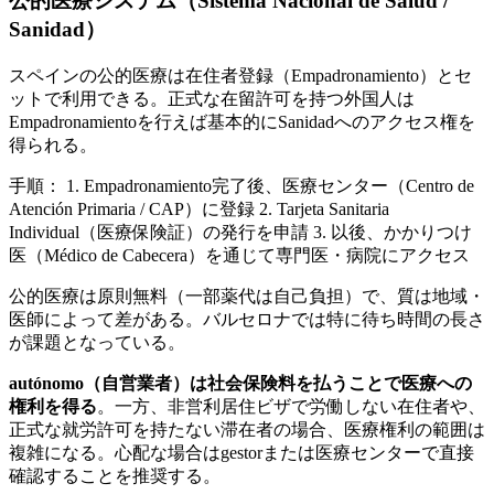
公的医療システム（Sistema Nacional de Salud /
Sanidad）
スペインの公的医療は在住者登録（Empadronamiento）とセ
ットで利用できる。正式な在留許可を持つ外国人は
Empadronamientoを行えば基本的にSanidadへのアクセス権を
得られる。
手順： 1. Empadronamiento完了後、医療センター（Centro de
Atención Primaria / CAP）に登録 2. Tarjeta Sanitaria
Individual（医療保険証）の発行を申請 3. 以後、かかりつけ
医（Médico de Cabecera）を通じて専門医・病院にアクセス
公的医療は原則無料（一部薬代は自己負担）で、質は地域・
医師によって差がある。バルセロナでは特に待ち時間の長さ
が課題となっている。
autónomo（自営業者）は社会保険料を払うことで医療への
権利を得る
。一方、非営利居住ビザで労働しない在住者や、
正式な就労許可を持たない滞在者の場合、医療権利の範囲は
複雑になる。心配な場合はgestorまたは医療センターで直接
確認することを推奨する。