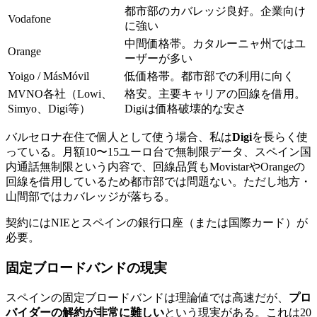
都市部のカバレッジ良好。企業向け
Vodafone
に強い
中間価格帯。カタルーニャ州ではユ
Orange
ーザーが多い
Yoigo / MásMóvil
低価格帯。都市部での利用に向く
MVNO各社（Lowi、
格安。主要キャリアの回線を借用。
Simyo、Digi等）
Digiは価格破壊的な安さ
バルセロナ在住で個人として使う場合、私は
Digi
を長らく使
っている。月額10〜15ユーロ台で無制限データ、スペイン国
内通話無制限という内容で、回線品質もMovistarやOrangeの
回線を借用しているため都市部では問題ない。ただし地方・
山間部ではカバレッジが落ちる。
契約にはNIEとスペインの銀行口座（または国際カード）が
必要。
固定ブロードバンドの現実
スペインの固定ブロードバンドは理論値では高速だが、
プロ
バイダーの解約が非常に難しい
という現実がある。これは20