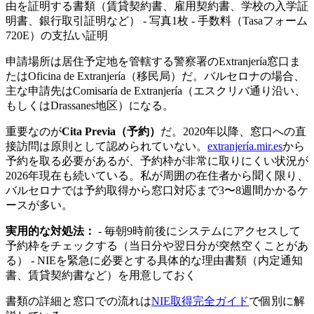
由を証明する書類（賃貸契約書、雇用契約書、学校の入学証
明書、銀行取引証明など） - 写真1枚 - 手数料（Tasaフォーム
720E）の支払い証明
申請場所は居住予定地を管轄する警察署のExtranjería窓口ま
たはOficina de Extranjería（移民局）だ。バルセロナの場合、
主な申請先はComisaría de Extranjería（エスクリバ通り沿い、
もしくはDrassanes地区）になる。
重要なのが
Cita Previa（予約）
だ。2020年以降、窓口への直
接訪問は原則として認められていない。
extranjería.mir.es
から
予約を取る必要があるが、予約枠が非常に取りにくい状況が
2026年現在も続いている。私が周囲の在住者から聞く限り、
バルセロナでは予約取得から窓口対応まで3〜8週間かかるケ
ースが多い。
実用的な対処法：
- 毎朝9時前後にシステムにアクセスして
予約枠をチェックする（当日分や翌日分が突然空くことがあ
る） - NIEを緊急に必要とする具体的な理由書類（内定通知
書、賃貸契約書など）を用意しておく
書類の詳細と窓口での流れは
NIE取得完全ガイド
で個別に解