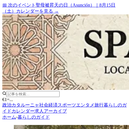
📅 次のイベント
聖母被昇天の日（Asunción）
｜
8月15日
（土）
カレンダーを見る →
€1
=
...
政治
カタルーニャ
社会
経済
スポーツ
エンタメ
旅行
暮らしのガ
イド
カレンダー
求人
アーカイブ
ホーム
›
暮らしのガイド