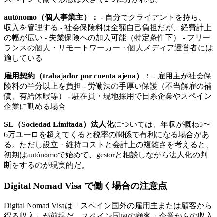
autónomo（個人事業主）：
- 自分でクライアントを持ち、
収入を管理する - 社会保険料は全額自己負担だが、経費計上
の幅が広い - 失業保険への加入可能（特定条件下） - フリー
ランスの個人・リモートワーカー・個人メディア運営者には
適している
雇用契約（trabajador por cuenta ajena）：
- 雇用主が社会保
険料の半分以上を負担 - 労働法の手厚い保護（不当解雇の補
償、有給休暇等） - 駐在員・現地採用で日系企業やスペイン
企業に勤める場合
SL（Sociedad Limitada）法人化
については、年収が概ね5〜
6万ユーロを超えてくると税率の関係で有利になる場合があ
る。ただし設立・維持コストと会計上の複雑さを考えると、
初期はautónomoで始めて、gestorと相談しながら法人化の判
断をするのが現実的だ。
Digital Nomad Visa で働く場合の注意点
Digital Nomad Visaは「スペイン国外の雇用主または顧客から
得る収入」が前提だ。スペイン国内の顧客・企業からの収入