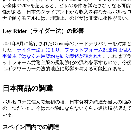
が全体の20%を超えると、ビザの条件を満たさなくなる可能
性がある。日本のクライアントから収入を得ながらバルセロ
ナで働くモデルには、理論上このビザは非常に相性が良い。
Ley Rider（ライダー法）の影響
2021年8月に施行されたGlovo等のフードデリバリーを対象と
した「
ライダー法」により、プラットフォーム配達員は個人
事業主ではなく雇用契約を結ぶ義務が課された
。これはプラ
ットフォーム労働全般の規制強化の流れを示すもので、今後
もギグワーカーの法的地位に影響を与える可能性がある。
日本商品の調達
バルセロナに住んで最初の頃、日本食材の調達が最大の悩み
の一つだった。今は比べ物にならないくらい選択肢が増えて
いる。
スペイン国内での調達