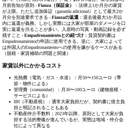
月前告知が原則 -
Fianza（保証金）
：法律上1か月分の家賃
が上限。ただし追加保証（garantía adicional）として最大2か
月分を別途要求できる -
Fianzaの返還
：退去後最大1か月以
内に返還が義務。しかし実際には大家が部屋のダメージを口
実に返還を渋ることが多い。入居時の写真・動画記録を必ず
残すこと -
Empadronamientoとの紐づけ
：賃貸契約書は
Empadronamientoの申請に使用できる。逆に、大家によって
は外国人のEmpadronamientoへの使用を嫌がるケースがある
（脱税・家賃補助の問題と関連）
家賃以外にかかるコスト
光熱費（電気・ガス・水道）：月50〜150ユーロ（季
節・物件による）
管理費（comunidad）：月30〜100ユーロ（建物規模・
サービスによる）
IBI（不動産税）：通常大家負担だが、契約書に借主負
担と明記されることもある
不動産仲介手数料：2023年以降、原則として大家が負
担する法的整備が進んでいるが、実態は地域・仲介会
社によって異なる