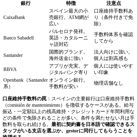
銀行
特徴
注意点
スペイン最大の小
口座維持手数料あ
CaixaBank
売銀行。ATM網が
り（条件付きで免
広い
除）
バルセロナ発祥。
手数料体系を確認
Banco Sabadell
英語・カタルーニ
してから
ャ語対応
国際的ブランド。
法人向けに強い。
Santander
海外送金に強い
個人は割高感も
アプリが充実。デ
個人には使いやす
BBVA
ジタルバンク寄り
い印象
Openbank（Santander
オンライン銀行。
物理店舗なし
系）
手数料が安い
口座維持手数料の罠
：スペインの主要銀行は口座維持手数料
（comisión de mantenimiento）を徴収するケースがある。給与
振込・一定額以上の残高維持・クレジットカード年間利用な
どの条件で免除されることが多い。条件を満たせない月は手
数料を取られ続ける。
最初に契約書を日本語で確認できるス
タッフがいる支店を選ぶか、gestorに同行してもらうことを