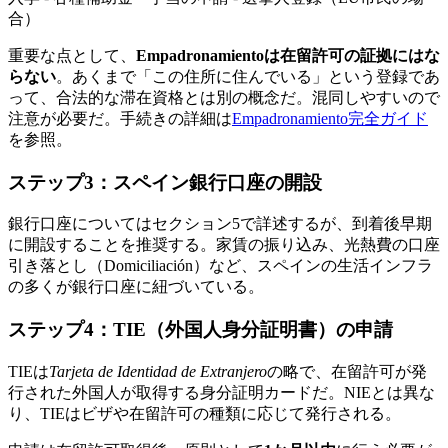
合）
重要な点として、
Empadronamientoは在留許可の証拠にはな
らない
。あくまで「この住所に住んでいる」という登録であ
って、合法的な滞在資格とは別の概念だ。混同しやすいので
注意が必要だ。手続きの詳細は
Empadronamiento完全ガイド
を参照。
ステップ3：スペイン銀行口座の開設
銀行口座についてはセクション5で詳述するが、到着後早期
に開設することを推奨する。家賃の振り込み、光熱費の口座
引き落とし（Domiciliación）など、スペインの生活インフラ
の多くが銀行口座に紐づいている。
ステップ4：TIE（外国人身分証明書）の申請
TIEは
Tarjeta de Identidad de Extranjero
の略で、在留許可が発
行された外国人が取得する身分証明カードだ。NIEとは異な
り、TIEはビザや在留許可の種類に応じて発行される。