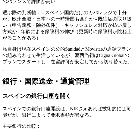
のバランスで評価が高い
選ぶ際の判断軸： - スペイン国内だけのカバレッジで十分
か、欧州全域・日本への一時帰国も含むか - 既往症の取り扱
い（申告義務・除外条件） - キャッシュレス対応か払い戻し
方式か - 年齢による保険料の伸び（更新時に保険料が跳ね上
がることがある）
私自身は現在スペインの公的SanidadとMovistarの通話プラン
の組み合わせで生活しているが、渡西当初はCigna Globalの
プランでスタートし、在留許可が安定してから切り替えた。
銀行・国際送金・通貨管理
スペインの銀行口座を開く
スペインでの銀行口座開設は、NIEさえあれば技術的には可
能だが、銀行によって要求書類が異なる。
主要銀行の比較：