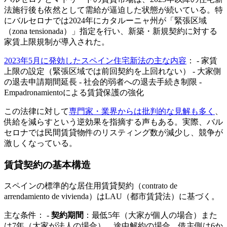
法施行後も依然として需給が逼迫した状態が続いている。特
にバルセロナでは2024年にカタルーニャ州が「緊張区域
（zona tensionada）」指定を行い、新築・新規契約に対する
家賃上限規制が導入された。
2023年5月に発効したスペイン住宅新法の主な内容
： - 家賃
上限の設定（緊張区域では前回契約を上回れない） - 大家側
の退去申請期間延長 - 社会的弱者への退去手続き制限 -
Empadronamientoによる賃貸保護の強化
この法律に対して
専門家・業界からは批判的な見解も多く
、
供給を減らすという逆効果を指摘する声もある。実際、バル
セロナでは民間賃貸物件のリスティング数が減少し、競争が
激しくなっている。
賃貸契約の基本構造
スペインの標準的な居住用賃貸契約（contrato de
arrendamiento de vivienda）はLAU（都市賃貸法）に基づく。
主な条件： -
契約期間
：最低5年（大家が個人の場合）また
は7年（大家が法人の場合）。途中解約の場合、借主側は6か