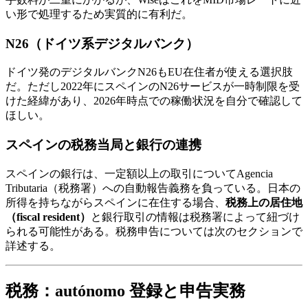
い形で処理するため実質的に有利だ。
N26（ドイツ系デジタルバンク）
ドイツ発のデジタルバンクN26もEU在住者が使える選択肢
だ。ただし2022年にスペインのN26サービスが一時制限を受
けた経緯があり、2026年時点での稼働状況を自分で確認して
ほしい。
スペインの税務当局と銀行の連携
スペインの銀行は、一定額以上の取引についてAgencia
Tributaria（税務署）への自動報告義務を負っている。日本の
所得を持ちながらスペインに在住する場合、
税務上の居住地
（fiscal resident）
と銀行取引の情報は税務署によって紐づけ
られる可能性がある。税務申告については次のセクションで
詳述する。
税務：autónomo 登録と申告実務