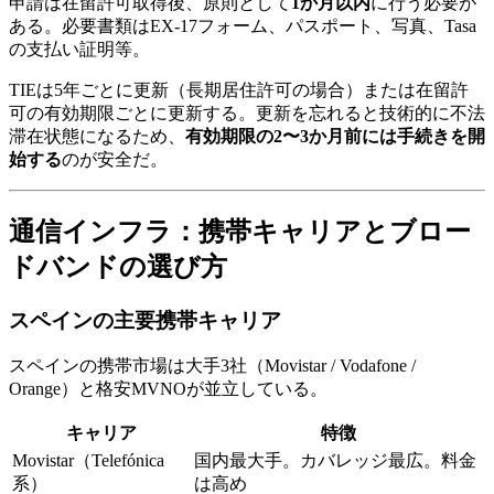
申請は在留許可取得後、原則として
1か月以内
に行う必要が
ある。必要書類はEX-17フォーム、パスポート、写真、Tasa
の支払い証明等。
TIEは5年ごとに更新（長期居住許可の場合）または在留許
可の有効期限ごとに更新する。更新を忘れると技術的に不法
滞在状態になるため、
有効期限の2〜3か月前には手続きを開
始する
のが安全だ。
通信インフラ：携帯キャリアとブロー
ドバンドの選び方
スペインの主要携帯キャリア
スペインの携帯市場は大手3社（Movistar / Vodafone /
Orange）と格安MVNOが並立している。
キャリア
特徴
Movistar（Telefónica
国内最大手。カバレッジ最広。料金
系）
は高め