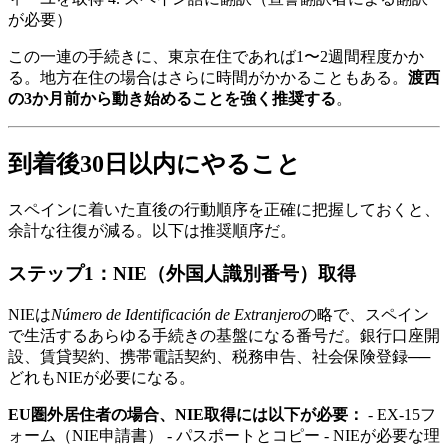
が必要）
この一連の手続きに、東京在住であれば1〜2週間程度かか
る。地方在住の場合はさらに時間がかかることもある。
渡西
の3か月前から動き始めることを強く推奨する
。
到着後30日以内にやること
スペインに着いた直後の行動順序を正確に把握しておくと、
余計な往復が減る。以下は推奨順序だ。
ステップ1：NIE（外国人識別番号）取得
NIEは
Número de Identificación de Extranjero
の略で、スペイン
で生活するあらゆる手続きの基盤になる番号だ。銀行口座開
設、賃貸契約、携帯電話契約、税務申告、社会保険登録──
どれもNIEが必要になる。
EU圏外居住者の場合、NIE取得には以下が必要：
- EX-15フ
ォーム（NIE申請書） - パスポートとコピー - NIEが必要な理