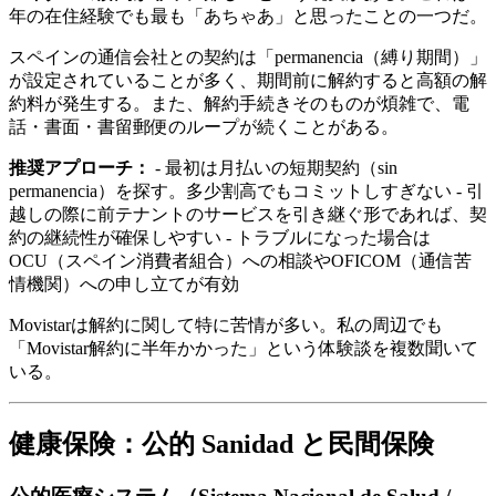
年の在住経験でも最も「あちゃあ」と思ったことの一つだ。
スペインの通信会社との契約は「permanencia（縛り期間）」
が設定されていることが多く、期間前に解約すると高額の解
約料が発生する。また、解約手続きそのものが煩雑で、電
話・書面・書留郵便のループが続くことがある。
推奨アプローチ：
- 最初は月払いの短期契約（sin
permanencia）を探す。多少割高でもコミットしすぎない - 引
越しの際に前テナントのサービスを引き継ぐ形であれば、契
約の継続性が確保しやすい - トラブルになった場合は
OCU（スペイン消費者組合）への相談やOFICOM（通信苦
情機関）への申し立てが有効
Movistarは解約に関して特に苦情が多い。私の周辺でも
「Movistar解約に半年かかった」という体験談を複数聞いて
いる。
健康保険：公的 Sanidad と民間保険