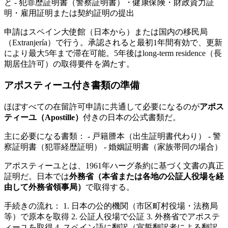
と - 犯罪歴証明書（警察証明書）・健康保険・財政資力証
明・雇用証明または契約証明の提出
申請はスペイン大使館（日本から）または国内の移民局
（Extranjería）で行う。承認されると最初1年間有効で、更新
により最大5年まで滞在可能。5年後はlong-term residence（長
期居住許可）の取得要件を満たす。
アポスティーユ付き書類の準備
ほぼすべての在留許可申請に共通して必要になるのが
アポス
ティーユ（Apostille）
付きの日本の公式書類だ。
主に必要になる書類： - 戸籍謄本（出生証明書代わり） - 警
察証明書（犯罪経歴証明） - 婚姻証明書（家族帯同の場合）
アポスティーユとは、1961年ハーグ条約に基づく文書の真正
証明だ。日本では
外務省（本省または各地の公証人役場を経
由して外務省領事局）
で取得する。
手続きの流れ： 1. 日本の公的機関（市区町村役場・法務局
等）で原本を取得 2. 公証人役場で公証 3. 外務省でアポステ
ィーユを取得 4. スペイン語に翻訳（宣誓翻訳者による翻訳