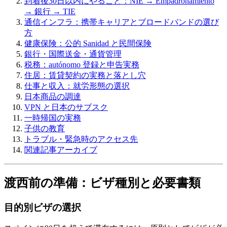
到着後30日以内にやること：NIE → Empadronamiento
→ 銀行 → TIE
通信インフラ：携帯キャリアとブロードバンドの選び
方
健康保険：公的 Sanidad と民間保険
銀行・国際送金・通貨管理
税務：autónomo 登録と申告実務
住居：賃貸契約の実務と落とし穴
仕事と収入：就労形態の選択
日本商品の調達
VPN と日本のサブスク
一時帰国の実務
子供の教育
トラブル・緊急時のアクセス先
関連記事アーカイブ
渡西前の準備：ビザ種別と必要書類
目的別ビザの選択