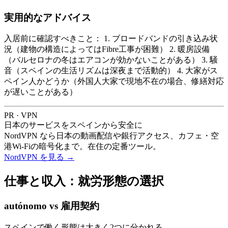
実用的なアドバイス
入居前に確認すべきこと： 1. ブロードバンドの引き込み状
況（建物の構造によってはFibre工事が困難） 2. 暖房設備
（バルセロナの冬はエアコンが効かないことがある） 3. 騒
音（スペインの生活リズムは深夜まで活動的） 4. 大家がス
ペイン人かどうか（外国人大家で現地不在の場合、修繕対応
が遅いことがある）
PR · VPN
日本のサービスをスペインから安全に
NordVPN なら日本の動画配信や銀行アクセス、カフェ・空
港Wi-Fiの暗号化まで。在住の定番ツール。
NordVPN を見る
→
仕事と収入：就労形態の選択
autónomo vs 雇用契約
スペインで働く形態は大きく2つに分かれる。