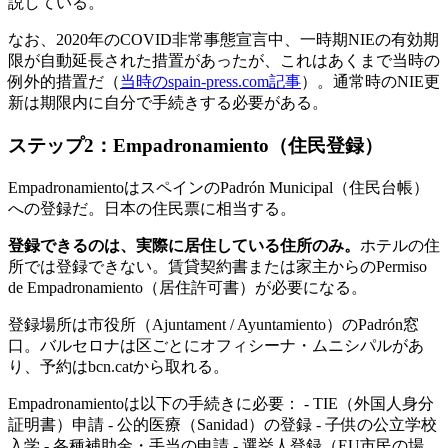
説している。
なお、2020年のCOVID非常事態宣言中、一時期NIEの有効期
限が自動延長された措置があったが、これはあくまで当時の
例外的措置だ（
当時のspain-press.com記事
）。通常時のNIE更
新は期限内に自分で手続きする必要がある。
ステップ2：Empadronamiento（住民登録）
EmpadronamientoはスペインのPadrón Municipal（住民台帳）
への登録だ。日本の住民票に相当する。
登録できるのは、実際に居住している住所のみ。
ホテルの住
所では登録できない。賃貸契約書または家主からのPermiso
de Empadronamiento（居住許可書）が必要になる。
登録場所は市役所（Ajuntament / Ayuntamiento）のPadrón窓
口。バルセロナは区ごとにオフィシーナ・ムニシパルがあ
り、予約はbcn.catから取れる。
Empadronamientoは以下の手続きに必要： - TIE（外国人身分
証明書）申請 - 公的医療（Sanidad）の登録 - 子供の公立学校
入学 - 各種補助金・手当の申請 - 選挙人登録（EU市民の場