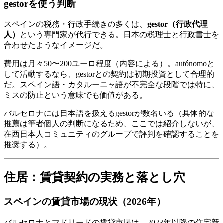
gestorを使う判断
スペインの税務・行政手続きの多くは、
gestor（行政代理
人）
という専門家が代行できる。日本の税理士と行政書士を
合わせたようなイメージだ。
費用は月々50〜200ユーロ程度（内容による）。autónomoと
して活動するなら、gestorとの契約は初期投資として合理的
だ。スペイン語・カタルーニャ語が不完全な段階では特に、
ミスの防止という意味でも価値がある。
バルセロナには日本語を扱えるgestorが数名いる（具体的な
推薦は筆者個人の判断になるため、ここでは紹介しないが、
在西日本人コミュニティのグループで評判を確認することを
推奨する）。
住居：賃貸契約の実務と落とし穴
スペインの賃貸市場の現状（2026年）
バルセロナとマドリードの賃貸市場は、2023年以降の住宅新