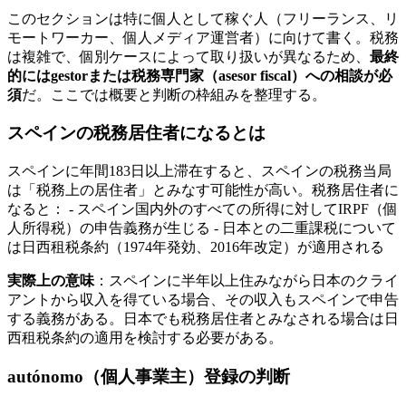
このセクションは特に個人として稼ぐ人（フリーランス、リ
モートワーカー、個人メディア運営者）に向けて書く。税務
は複雑で、個別ケースによって取り扱いが異なるため、
最終
的にはgestorまたは税務専門家（asesor fiscal）への相談が必
須
だ。ここでは概要と判断の枠組みを整理する。
スペインの税務居住者になるとは
スペインに年間183日以上滞在すると、スペインの税務当局
は「税務上の居住者」とみなす可能性が高い。税務居住者に
なると： - スペイン国内外のすべての所得に対してIRPF（個
人所得税）の申告義務が生じる - 日本との二重課税について
は日西租税条約（1974年発効、2016年改定）が適用される
実際上の意味
：スペインに半年以上住みながら日本のクライ
アントから収入を得ている場合、その収入もスペインで申告
する義務がある。日本でも税務居住者とみなされる場合は日
西租税条約の適用を検討する必要がある。
autónomo（個人事業主）登録の判断