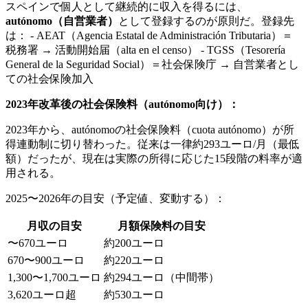
スペインで個人として継続的に収入を得るには、
autónomo（自営業者）
として登録するのが原則だ。登録先
は： - AEAT（Agencia Estatal de Administración Tributaria）＝
税務署 → 活動開始届（alta en el censo） - TGSS（Tesorería
General de la Seguridad Social）＝社会保険庁 → 自営業者とし
ての社会保険加入
2023年改革後の社会保険料（autónomo向け）：
2023年から、autónomoの社会保険料（cuota autónomo）が所
得連動制に切り替わった。従来は一律約293ユーロ/月（最低
額）だったが、現在は実際の所得に応じた15段階の料率が適
用される。
2025〜2026年の目安（予定値、変動する）：
月収の目安
月額保険料の目安
〜670ユーロ
約200ユーロ
670〜900ユーロ
約220ユーロ
1,300〜1,700ユーロ
約294ユーロ（中間帯）
3,620ユーロ超
約530ユーロ