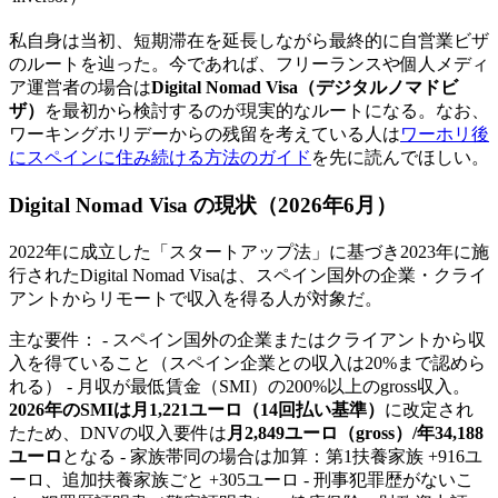
私自身は当初、短期滞在を延長しながら最終的に自営業ビザ
のルートを辿った。今であれば、フリーランスや個人メディ
ア運営者の場合は
Digital Nomad Visa（デジタルノマドビ
ザ）
を最初から検討するのが現実的なルートになる。なお、
ワーキングホリデーからの残留を考えている人は
ワーホリ後
にスペインに住み続ける方法のガイド
を先に読んでほしい。
Digital Nomad Visa の現状（2026年6月）
2022年に成立した「スタートアップ法」に基づき2023年に施
行されたDigital Nomad Visaは、スペイン国外の企業・クライ
アントからリモートで収入を得る人が対象だ。
主な要件： - スペイン国外の企業またはクライアントから収
入を得ていること（スペイン企業との収入は20%まで認めら
れる） - 月収が最低賃金（SMI）の200%以上のgross収入。
2026年のSMIは月1,221ユーロ（14回払い基準）
に改定され
たため、DNVの収入要件は
月2,849ユーロ（gross）/年34,188
ユーロ
となる - 家族帯同の場合は加算：第1扶養家族 +916ユ
ーロ、追加扶養家族ごと +305ユーロ - 刑事犯罪歴がないこ