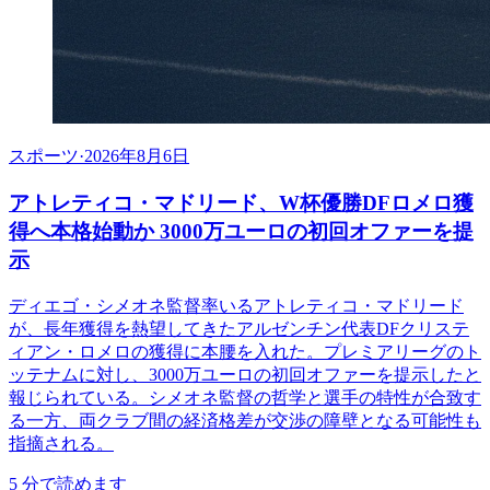
スポーツ
·
2026年8月6日
アトレティコ・マドリード、W杯優勝DFロメロ獲
得へ本格始動か 3000万ユーロの初回オファーを提
示
ディエゴ・シメオネ監督率いるアトレティコ・マドリード
が、長年獲得を熱望してきたアルゼンチン代表DFクリステ
ィアン・ロメロの獲得に本腰を入れた。プレミアリーグのト
ッテナムに対し、3000万ユーロの初回オファーを提示したと
報じられている。シメオネ監督の哲学と選手の特性が合致す
る一方、両クラブ間の経済格差が交渉の障壁となる可能性も
指摘される。
5
分で読めます