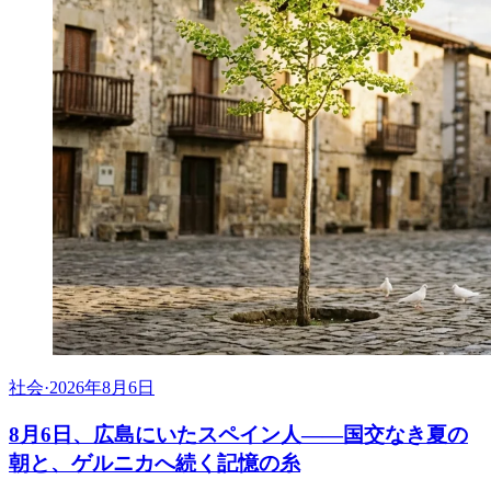
社会
·
2026年8月6日
8月6日、広島にいたスペイン人――国交なき夏の
朝と、ゲルニカへ続く記憶の糸