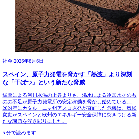
社会
·
2026年8月6日
スペイン、原子力発電を脅かす「熱波」より深刻
な「干ばつ」という新たな脅威
猛暑による河川水温の上昇よりも、渇水による冷却水そのも
のの不足が原子力発電所の安定稼働を脅かし始めている。
2024年にカタルーニャ州アスコ原発が直面した危機は、気候
変動がスペインと欧州のエネルギー安全保障に突きつける新
たな課題を浮き彫りにした。
5
分で読めます