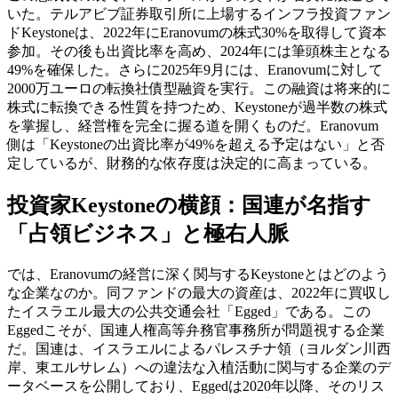
いた。テルアビブ証券取引所に上場するインフラ投資ファン
ドKeystoneは、2022年にEranovumの株式30%を取得して資本
参加。その後も出資比率を高め、2024年には筆頭株主となる
49%を確保した。さらに2025年9月には、Eranovumに対して
2000万ユーロの転換社債型融資を実行。この融資は将来的に
株式に転換できる性質を持つため、Keystoneが過半数の株式
を掌握し、経営権を完全に握る道を開くものだ。Eranovum
側は「Keystoneの出資比率が49%を超える予定はない」と否
定しているが、財務的な依存度は決定的に高まっている。
投資家Keystoneの横顔：国連が名指す
「占領ビジネス」と極右人脈
では、Eranovumの経営に深く関与するKeystoneとはどのよう
な企業なのか。同ファンドの最大の資産は、2022年に買収し
たイスラエル最大の公共交通会社「Egged」である。この
Eggedこそが、国連人権高等弁務官事務所が問題視する企業
だ。国連は、イスラエルによるパレスチナ領（ヨルダン川西
岸、東エルサレム）への違法な入植活動に関与する企業のデ
ータベースを公開しており、Eggedは2020年以降、そのリス