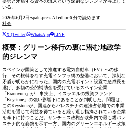
姿勢と矛盾する資本の流入という深刻なジレンマが浮上して
いる。
2026年6月2日
·
spain-press AI editor
·
6
分で読めます
社会
X (Twitter)
WhatsApp
LINE
概要：グリーン移行の裏に潜む地政学
的ジレンマ
スペインが国策として推進する電気自動車（EV）への移
行、その根幹をなす充電インフラ網の整備において、深刻な
矛盾が明らかになった。国内の充電ポイント設置で急成長を
遂げ、多額の公的補助金を受けているスペイン企業
「Eranovum」が、事実上、イスラエルの投資ファンド
「Keystone」の強い影響下にあることが判明した。問題は、
このKeystoneが、国連からパレスチナの違法占領地での事業
活動を通じて利益を得ていると繰り返し指摘されている企業
を傘下に持つことだ。サンチェス政権が欧州内で最も親パレ
スチナ的な姿勢を示す一方、国内のグリーンエネルギー政策