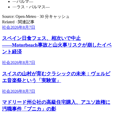
⋯
パルマ
—
⋯
ラス・パルマス
—
Source: Open-Meteo · 30 分キャッシュ
Related · 関連記事
社会
2026年8月7日
スペイン日食フェス、相次いで中止
――Motorbeach事故と山火事リスクが崩したイベ
ント経済
社会
2026年8月7日
スイスの山村が育むクラシックの未来：ヴェルビ
エ音楽祭という「実験室」
社会
2026年8月7日
マドリード州公社の高級住宅購入、アユソ政権に
汚職事件「プニカ」の影