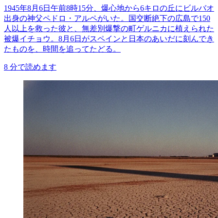
1945年8月6日午前8時15分、爆心地から6キロの丘にビルバオ
出身の神父ペドロ・アルペがいた。国交断絶下の広島で150
人以上を救った彼と、無差別爆撃の町ゲルニカに植えられた
被爆イチョウ。8月6日がスペインと日本のあいだに刻んでき
たものを、時間を追ってたどる。
8
分で読めます