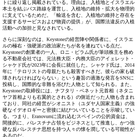
トに繰り返し掲載されている。理由は、入植地とイスラエル
本土を結ぶバス路線を運営し、入植地の維持・拡大を物理的
に支えているためだ。「輸送を含む、入植地の維持と存在を
支援するサービスおよび物資の提供」が、国際法違反の入植
活動への加担と見なされている。
さらに深刻なのは、Keystoneの経営陣や関係者に、イスラエ
ルの極右・強硬派の政治家たちが名を連ねている点だ。
Keystoneの創業者の一人、ロニ・ビラム氏が筆頭株主を務め
る不動産会社では、元法務大臣・内務大臣のアイェレット・
シャケド氏が2023年に会長に就任した。シャケド氏は、2014
年に「テロリストの母親たちも殺害すべきだ。彼らの家も破
壊されなければならない」という趣旨の過激な発言をSNSに
投稿し、国際的な非難を浴びた人物として知られる。また、
Keystoneの取締役には、ナフタリ・ベネット元首相（ネタニ
ヤフ首相よりも右翼的とされる）の側近だった人物も含まれ
ており、同社の経営がシオニスト（ユダヤ人国家主義）の強
硬なイデオロギーと密接に結びついていることを示唆してい
る。つまり、Eranovumに流れ込むスペインの公的資金は、
間接的に、パレスチナ占領をビジネスとして推進し、かつ強
硬な反パレスチナ思想を持つ人々の懐を潤している可能性が
あるのだ。