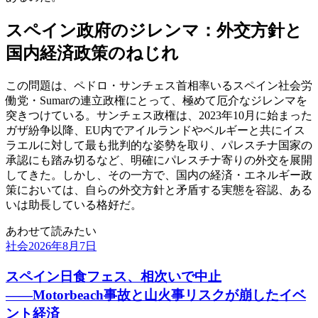
スペイン政府のジレンマ：外交方針と
国内経済政策のねじれ
この問題は、ペドロ・サンチェス首相率いるスペイン社会労
働党・Sumarの連立政権にとって、極めて厄介なジレンマを
突きつけている。サンチェス政権は、2023年10月に始まった
ガザ紛争以降、EU内でアイルランドやベルギーと共にイス
ラエルに対して最も批判的な姿勢を取り、パレスチナ国家の
承認にも踏み切るなど、明確にパレスチナ寄りの外交を展開
してきた。しかし、その一方で、国内の経済・エネルギー政
策においては、自らの外交方針と矛盾する実態を容認、ある
いは助長している格好だ。
あわせて読みたい
社会
2026年8月7日
スペイン日食フェス、相次いで中止
――Motorbeach事故と山火事リスクが崩したイベ
ント経済