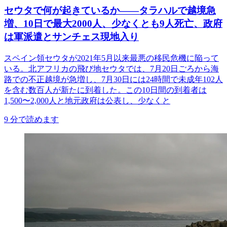
セウタで何が起きているか——タラハルで越境急
増、10日で最大2000人、少なくとも9人死亡、政府
は軍派遣とサンチェス現地入り
スペイン領セウタが2021年5月以来最悪の移民危機に陥って
いる。北アフリカの飛び地セウタでは、7月20日ごろから海
路での不正越境が急増し、7月30日には24時間で未成年102人
を含む数百人が新たに到着した。この10日間の到着者は
1,500〜2,000人と地元政府は公表し、少なくと
9
分で読めます