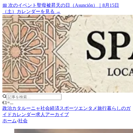
📅 次のイベント
聖母被昇天の日（Asunción）
｜
8月15日
（土）
カレンダーを見る →
€1
=
...
政治
カタルーニャ
社会
経済
スポーツ
エンタメ
旅行
暮らしのガ
イド
カレンダー
求人
アーカイブ
ホーム
›
社会