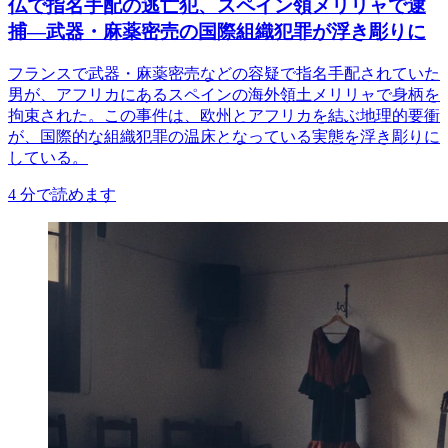
仏で指名手配の逃亡犯、スペイン領メリリャで逮
捕―武器・麻薬密売の国際組織犯罪が浮き彫りに
フランスで武器・麻薬密売などの容疑で指名手配されていた
男が、アフリカにあるスペインの海外領土メリリャで身柄を
拘束された。この事件は、欧州とアフリカを結ぶ地理的要衝
が、国際的な組織犯罪の温床となっている実態を浮き彫りに
している。
4
分で読めます