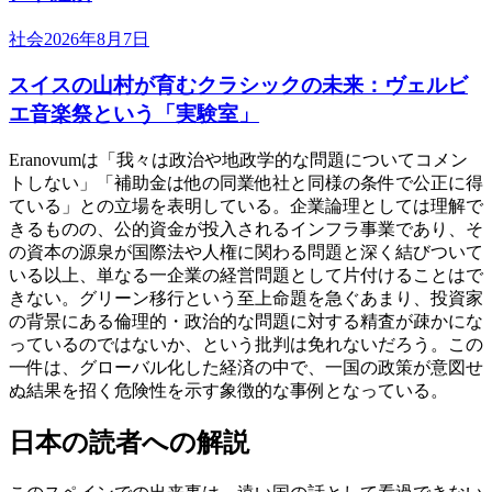
社会
2026年8月7日
スイスの山村が育むクラシックの未来：ヴェルビ
エ音楽祭という「実験室」
Eranovumは「我々は政治や地政学的な問題についてコメン
トしない」「補助金は他の同業他社と同様の条件で公正に得
ている」との立場を表明している。企業論理としては理解で
きるものの、公的資金が投入されるインフラ事業であり、そ
の資本の源泉が国際法や人権に関わる問題と深く結びついて
いる以上、単なる一企業の経営問題として片付けることはで
きない。グリーン移行という至上命題を急ぐあまり、投資家
の背景にある倫理的・政治的な問題に対する精査が疎かにな
っているのではないか、という批判は免れないだろう。この
一件は、グローバル化した経済の中で、一国の政策が意図せ
ぬ結果を招く危険性を示す象徴的な事例となっている。
日本の読者への解説