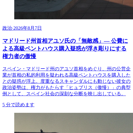
政治
·
2026年8月7日
マドリード州首相アユソ氏の「無敵感」— 公費に
よる高級ペントハウス購入疑惑が浮き彫りにする
権力者の傲慢
スペイン・マドリード州のアユソ首相をめぐり、州の公営企
業が首相の私的利用を疑われる高級ペントハウスを購入した
との疑惑が浮上。度重なるスキャンダルにも動じない彼女の
政治姿勢は、権力がもたらす「ヒュブリス（傲慢）」の典型
例として、スペイン社会の深刻な分断を映し出している。
5
分で読めます