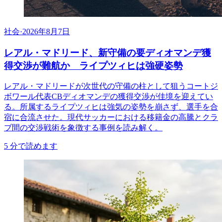
社会
·
2026年8月7日
レアル・マドリード、新守備の要ディオマンデ獲
得交渉が難航か ライプツィヒは強硬姿勢
レアル・マドリードが次世代の守備の柱として狙うコートジ
ボワール代表CBディオマンデの獲得交渉が佳境を迎えてい
る。所属するライプツィヒは強気の姿勢を崩さず、選手を合
宿に合流させた。現代サッカーにおける移籍金の高騰とクラ
ブ間の交渉戦術を象徴する事例を読み解く。
5
分で読めます