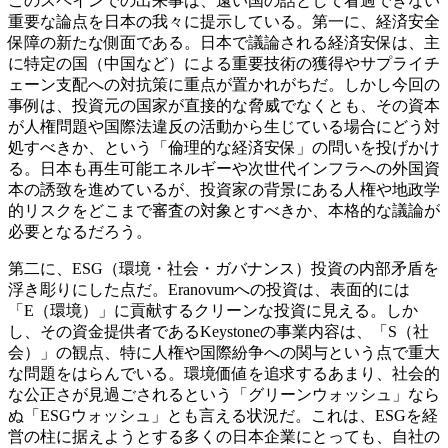
このスペインでの出来事は、遠い国の話として看過できない
重要な論点を日本の我々に提示している。第一に、経済安全
保障の新たな側面である。日本で議論される経済安保は、主
に特定の国（中国など）による重要技術の獲得やサプライチ
ェーン支配への対抗策に重点が置かれがちだ。しかし今回の
事例は、投資元の国家が直接的な脅威でなくとも、その資本
が人権問題や国際法違反の活動から生じている場合にどう対
処すべきか、という「倫理的な経済安保」の問いを投げかけ
る。日本も再生可能エネルギーや次世代インフラへの外国資
本の誘致を進めているが、投資家の背景にある人権や地政学
的リスクをどこまで審査の対象とすべきか、本格的な議論が
必要となるだろう。
第二に、ESG（環境・社会・ガバナンス）投資の内部矛盾を
浮き彫りにした点だ。Eranovumへの投資は、表面的には
「E（環境）」に貢献するクリーンな投資に見える。しか
し、その資金提供者であるKeystoneの事業内容は、「S（社
会）」の観点、特に人権や国際紛争への関与という点で重大
な問題をはらんでいる。環境価値を追求するあまり、社会的
な公正さが見過ごされるという「グリーンウォッシュ」なら
ぬ「ESGウォッシュ」とも言える状況だ。これは、ESGを経
営の柱に据えようとする多くの日本企業にとっても、自社の