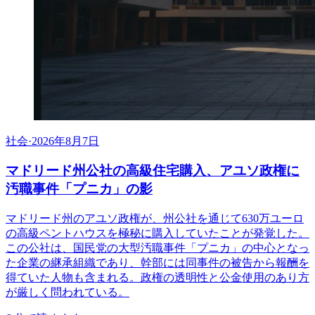
社会
·
2026年8月7日
マドリード州公社の高級住宅購入、アユソ政権に
汚職事件「プニカ」の影
マドリード州のアユソ政権が、州公社を通じて630万ユーロ
の高級ペントハウスを極秘に購入していたことが発覚した。
この公社は、国民党の大型汚職事件「プニカ」の中心となっ
た企業の継承組織であり、幹部には同事件の被告から報酬を
得ていた人物も含まれる。政権の透明性と公金使用のあり方
が厳しく問われている。