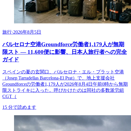
旅行
·
2026年8月5日
バルセロナ空港Groundforce労働者1,179人が無期
限スト ― 11,600便に影響、日本人旅行者への完全
ガイド
スペインの夏の玄関口、バルセロナ・エル・プラット空港
（Josep Tarradellas Barcelona-El Prat）で、地上支援会社
Groundforceの労働者1,179人が2026年8月4日午前0時から無期
限ストライキに入った。呼びかけたのは同社の多数派労組
CGT（
15
分で読めます