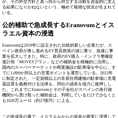
が、その外交方針と真っ向から対立する活動を資金的に支え
る結果になりかねないという、極めて複雑な状況が生まれて
いる。
公的補助で急成長するEranovumとイス
ラエル資本の浸透
Eranovumは2019年に設立された比較的新しい企業だが、ス
ペイン政府が推し進めるEV普及政策の波に乗り、急速に事
業を拡大してきた。特に、政府のEV購入・インフラ整備促
進計画「MOVESプラン」などの補助金を積極的に活用し、
国内のスーパーマーケットや商業施設の駐車場を中心に、す
でに1,000か所以上の充電ポイントを運営している。2022年
に制定された、一定規模以上の非居住用建物の駐車場に充電
器設置を義務付ける法律も、同社の成長を強力に後押しし
た。これまでにEranovumとその子会社がスペインの各行政
機関から受け取った補助金は、判明しているだけで少なくと
も1620万ユーロ（約27億円）に上る。
この急成長の裏で、イスラエルからの資本が着実に浸透して