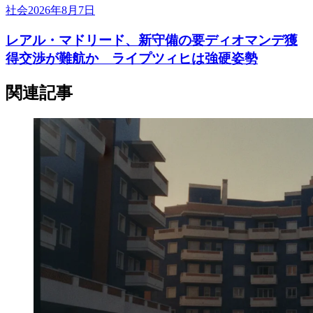
社会
2026年8月7日
レアル・マドリード、新守備の要ディオマンデ獲
得交渉が難航か ライプツィヒは強硬姿勢
関連記事