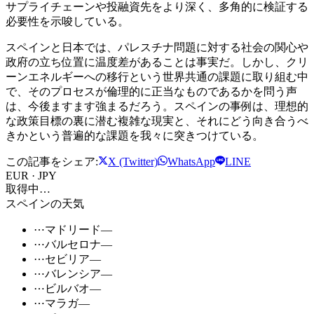
サプライチェーンや投融資先をより深く、多角的に検証する
必要性を示唆している。
スペインと日本では、パレスチナ問題に対する社会の関心や
政府の立ち位置に温度差があることは事実だ。しかし、クリ
ーンエネルギーへの移行という世界共通の課題に取り組む中
で、そのプロセスが倫理的に正当なものであるかを問う声
は、今後ますます強まるだろう。スペインの事例は、理想的
な政策目標の裏に潜む複雑な現実と、それにどう向き合うべ
きかという普遍的な課題を我々に突きつけている。
この記事をシェア:
X (Twitter)
WhatsApp
LINE
EUR · JPY
取得中…
スペインの天気
⋯
マドリード
—
⋯
バルセロナ
—
⋯
セビリア
—
⋯
バレンシア
—
⋯
ビルバオ
—
⋯
マラガ
—