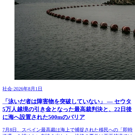
社会
·
2026年8月1日
「泳いだ者は障害物を突破していない」 ― セウタ
5万人越境の引き金となった最高裁判決と、22日後
に海へ設置された500mのバリア
7月8日、スペイン最高裁は海上で捕捉された移民への「即時