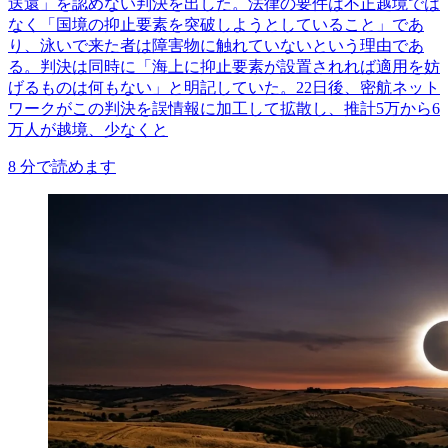
送還」を認めない判決を出した。法律の要件は不正越境では
なく「国境の抑止要素を突破しようとしていること」であ
り、泳いで来た者は障害物に触れていないという理由であ
る。判決は同時に「海上に抑止要素が設置されれば適用を妨
げるものは何もない」と明記していた。22日後、密航ネット
ワークがこの判決を誤情報に加工して拡散し、推計5万から6
万人が越境、少なくと
8
分で読めます