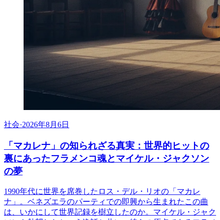
社会
·
2026年8月6日
「マカレナ」の知られざる真実：世界的ヒットの
裏にあったフラメンコ魂とマイケル・ジャクソン
の夢
1990年代に世界を席巻したロス・デル・リオの「マカレ
ナ」。ベネズエラのパーティでの即興から生まれたこの曲
は、いかにして世界記録を樹立したのか。マイケル・ジャク