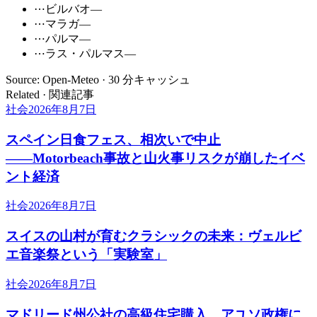
⋯
ビルバオ
—
⋯
マラガ
—
⋯
パルマ
—
⋯
ラス・パルマス
—
Source: Open-Meteo · 30 分キャッシュ
Related · 関連記事
社会
2026年8月7日
スペイン日食フェス、相次いで中止
――Motorbeach事故と山火事リスクが崩したイベ
ント経済
社会
2026年8月7日
スイスの山村が育むクラシックの未来：ヴェルビ
エ音楽祭という「実験室」
社会
2026年8月7日
マドリード州公社の高級住宅購入、アユソ政権に