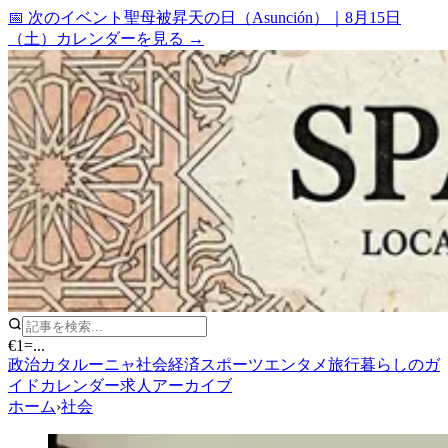
📅 次のイベント
聖母被昇天の日（Asunción）
｜
8月15日
（土）
カレンダーを見る →
€1
=
...
政治
カタルーニャ
社会
経済
スポーツ
エンタメ
旅行
暮らしのガ
イド
カレンダー
求人
アーカイブ
ホーム
›
社会