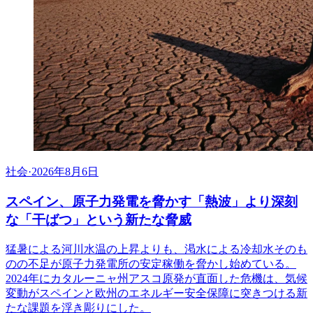
社会
·
2026年8月6日
スペイン、原子力発電を脅かす「熱波」より深刻
な「干ばつ」という新たな脅威
猛暑による河川水温の上昇よりも、渇水による冷却水そのも
のの不足が原子力発電所の安定稼働を脅かし始めている。
2024年にカタルーニャ州アスコ原発が直面した危機は、気候
変動がスペインと欧州のエネルギー安全保障に突きつける新
たな課題を浮き彫りにした。