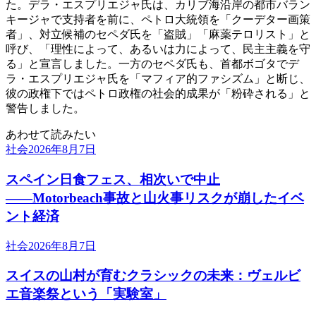
た。デラ・エスプリエジャ氏は、カリブ海沿岸の都市バラン
キージャで支持者を前に、ペトロ大統領を「クーデター画策
者」、対立候補のセペダ氏を「盗賊」「麻薬テロリスト」と
呼び、「理性によって、あるいは力によって、民主主義を守
る」と宣言しました。一方のセペダ氏も、首都ボゴタでデ
ラ・エスプリエジャ氏を「マフィア的ファシズム」と断じ、
彼の政権下ではペトロ政権の社会的成果が「粉砕される」と
警告しました。
あわせて読みたい
社会
2026年8月7日
スペイン日食フェス、相次いで中止
――Motorbeach事故と山火事リスクが崩したイベ
ント経済
社会
2026年8月7日
スイスの山村が育むクラシックの未来：ヴェルビ
エ音楽祭という「実験室」