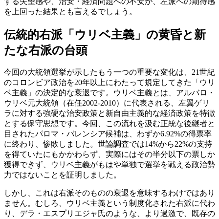
する失望感や、治安・経済問題への不安が、左派への期待感
を上回った結果とも言えるでしょう。
伝統的右派「ウリベ主義」の黄昏と新
たな右派の台頭
今回の大統領選挙が示したもう一つの重要な変化は、21世紀
のコロンビア政治を20年以上にわたって規定してきた「ウリ
ベ主義」の決定的な衰退です。ウリベ主義とは、アルバロ・
ウリベ元大統領（在任2002-2010）に代表される、左翼ゲリ
ラに対する強硬な治安政策と新自由主義的な経済政策を特徴
とする保守思想です。今回、この流れを汲む正統な後継者と
目されたパロマ・バレンシア候補は、わずか6.92%の得票率
に終わり、惨敗しました。世論調査では14%から22%の支持
を得ていたにもかかわらず、実際にはその半分以下の票しか
獲得できず、ウリベ主義がもはや単独で選挙を戦える政治勢
力ではないことを証明しました。
しかし、これは右派そのものの衰退を意味するわけではあり
ません。むしろ、ウリベ主義という制度化された右派に代わ
り、デラ・エスプリエジャ氏のような、より過激で、既存の