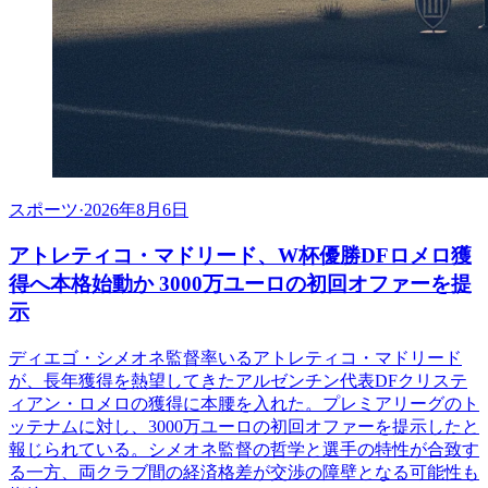
スポーツ
·
2026年8月6日
アトレティコ・マドリード、W杯優勝DFロメロ獲
得へ本格始動か 3000万ユーロの初回オファーを提
示
ディエゴ・シメオネ監督率いるアトレティコ・マドリード
が、長年獲得を熱望してきたアルゼンチン代表DFクリステ
ィアン・ロメロの獲得に本腰を入れた。プレミアリーグのト
ッテナムに対し、3000万ユーロの初回オファーを提示したと
報じられている。シメオネ監督の哲学と選手の特性が合致す
る一方、両クラブ間の経済格差が交渉の障壁となる可能性も