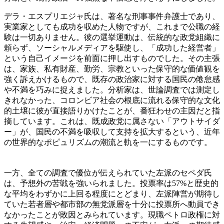
デラ・エスプリエジャ氏は、著名な刑事事件弁護士であり、
実業家としても成功を収めた人物ですが、これまで公職の経
験は一切ありません。彼の選挙運動は、伝統的な政党組織に
頼らず、ソーシャルメディアを駆使し、「成功した経営者」
という自己イメージを前面に押し出すものでした。その主張
は、家族、私有財産、勤労、宗教といった保守的な価値観を
強く訴えかけるもので、既存の政治家に対する国民の倦怠感
や不満を巧みに捉えました。分析家は、世論調査では測定し
きれなかった、コロンビア社会の根底に流れる保守的な文化
的土壌に彼が直接語りかけたことが、番狂わせの主因だと指
摘しています。これは、既成政党に属さない「アウトサイダ
ー」が、国民の不満を吸収して支持を拡大するという、近年
の世界的なポピュリズムの潮流と軌を一にするものです。
一方、全ての調査で優位が伝えられていた左派のセペダ氏
は、予想外の苦戦を強いられました。投票率は57%と歴史的
な平均をわずかに上回る程度にとどまり、左派陣営が期待し
ていた若者層や都市部の無党派層を十分に投票所へ動員でき
なかったことが敗因とみられています。現職ペトロ政権に対