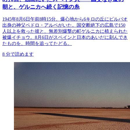
朝と、ゲルニカへ続く記憶の糸
1945年8月6日午前8時15分、爆心地から6キロの丘にビルバオ
出身の神父ペドロ・アルペがいた。国交断絶下の広島で150
人以上を救った彼と、無差別爆撃の町ゲルニカに植えられた
被爆イチョウ。8月6日がスペインと日本のあいだに刻んでき
たものを、時間を追ってたどる。
8
分で読めます