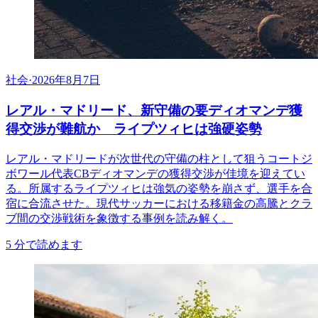
社会
·
2026年8月7日
レアル・マドリード、新守備の要ディオマンデ獲
得交渉が難航か ライプツィヒは強硬姿勢
レアル・マドリードが次世代の守備の柱として狙うコートジ
ボワール代表CBディオマンデの獲得交渉が佳境を迎えてい
る。所属するライプツィヒは強気の姿勢を崩さず、選手を合
宿に合流させた。現代サッカーにおける移籍金の高騰とクラ
ブ間の交渉戦術を象徴する事例を読み解く。
5
分で読めます