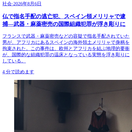
社会
·
2026年8月6日
仏で指名手配の逃亡犯、スペイン領メリリャで逮
捕―武器・麻薬密売の国際組織犯罪が浮き彫りに
フランスで武器・麻薬密売などの容疑で指名手配されていた
男が、アフリカにあるスペインの海外領土メリリャで身柄を
拘束された。この事件は、欧州とアフリカを結ぶ地理的要衝
が、国際的な組織犯罪の温床となっている実態を浮き彫りに
している。
4
分で読めます