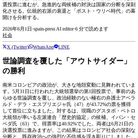
選投票に進むが、急進的な両候補の対決は国家の分断を深刻
化させる。伝統的右派の衰退と「ポスト・ウリベ時代」の幕
開けを分析する。
2026年6月1日
·
spain-press AI editor
·
6
分で読めます
社会
X (Twitter)
WhatsApp
LINE
世論調査を覆した「アウトサイダー」
の勝利
南米コロンビアの政治が、大きな地殻変動に見舞われていま
す。5月31日に行われた大統領選挙の第1回投票で、事前のあ
らゆる世論調査を覆し、政治経験のない極右の弁護士アベラ
ルド・デラ・エスプリエジャ氏（47）が43.72%の票を獲得
して首位に立ちました。対するは、現職のグスタボ・ペトロ
大統領が率いる左派連合「歴史的協定」の候補、イバン・セ
ペダ氏（63）で、得票率は40.92%でした。両者は6月21日の
決選投票に進みますが、この結果はコロンビア社会の深刻な
分断と、既存政治への強烈な不信感を浮き彫りにしました。