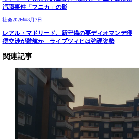
汚職事件「プニカ」の影
社会
2026年8月7日
レアル・マドリード、新守備の要ディオマンデ獲
得交渉が難航か ライプツィヒは強硬姿勢
関連記事