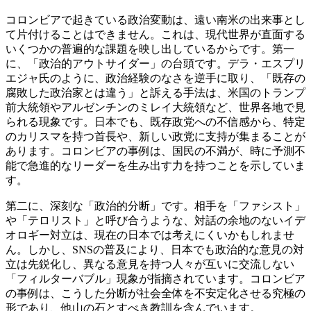
コロンビアで起きている政治変動は、遠い南米の出来事とし
て片付けることはできません。これは、現代世界が直面する
いくつかの普遍的な課題を映し出しているからです。第一
に、「政治的アウトサイダー」の台頭です。デラ・エスプリ
エジャ氏のように、政治経験のなさを逆手に取り、「既存の
腐敗した政治家とは違う」と訴える手法は、米国のトランプ
前大統領やアルゼンチンのミレイ大統領など、世界各地で見
られる現象です。日本でも、既存政党への不信感から、特定
のカリスマを持つ首長や、新しい政党に支持が集まることが
あります。コロンビアの事例は、国民の不満が、時に予測不
能で急進的なリーダーを生み出す力を持つことを示していま
す。
第二に、深刻な「政治的分断」です。相手を「ファシスト」
や「テロリスト」と呼び合うような、対話の余地のないイデ
オロギー対立は、現在の日本では考えにくいかもしれませ
ん。しかし、SNSの普及により、日本でも政治的な意見の対
立は先鋭化し、異なる意見を持つ人々が互いに交流しない
「フィルターバブル」現象が指摘されています。コロンビア
の事例は、こうした分断が社会全体を不安定化させる究極の
形であり、他山の石とすべき教訓を含んでいます。