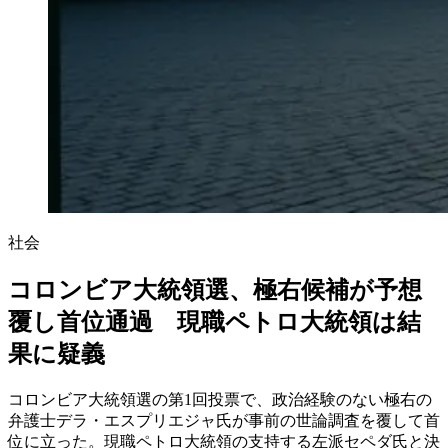
社会
コロンビア大統領選、極右候補が予想
覆し首位通過 現職ペトロ大統領は結
果に疑義
コロンビア大統領選の第1回投票で、政治経験のない極右の
弁護士デラ・エスプリエジャ氏が事前の世論調査を覆して首
位に立った。現職ペトロ大統領の支持する左派セペダ氏と決