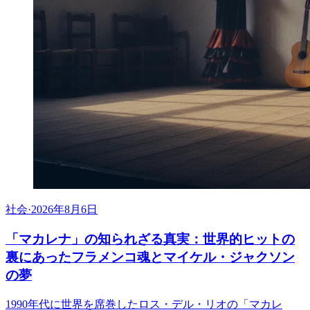
社会
·
2026年8月6日
「マカレナ」の知られざる真実：世界的ヒットの
裏にあったフラメンコ魂とマイケル・ジャクソン
の夢
1990年代に世界を席巻したロス・デル・リオの「マカレ