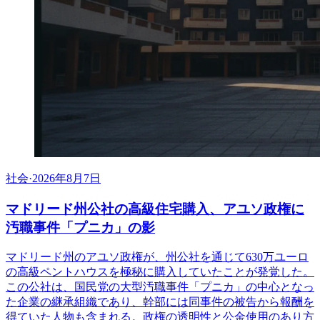
社会
·
2026年8月7日
マドリード州公社の高級住宅購入、アユソ政権に
汚職事件「プニカ」の影
マドリード州のアユソ政権が、州公社を通じて630万ユーロ
の高級ペントハウスを極秘に購入していたことが発覚した。
この公社は、国民党の大型汚職事件「プニカ」の中心となっ
た企業の継承組織であり、幹部には同事件の被告から報酬を
得ていた人物も含まれる。政権の透明性と公金使用のあり方