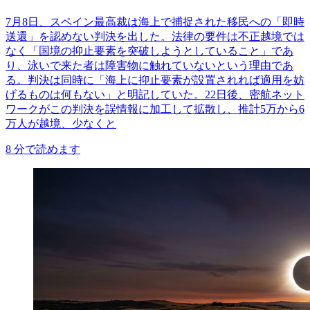
7月8日、スペイン最高裁は海上で捕捉された移民への「即時
送還」を認めない判決を出した。法律の要件は不正越境では
なく「国境の抑止要素を突破しようとしていること」であ
り、泳いで来た者は障害物に触れていないという理由であ
る。判決は同時に「海上に抑止要素が設置されれば適用を妨
げるものは何もない」と明記していた。22日後、密航ネット
ワークがこの判決を誤情報に加工して拡散し、推計5万から6
万人が越境、少なくと
8
分で読めます