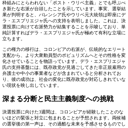
枠組みにとらわれない「ポスト・ウリベ主義」とでも呼ぶべ
き新たな右派が台頭したことを示しています。事実、選挙結
果が判明すると、バレンシア氏やウリベ元大統領は即座にデ
ラ・エスプリエジャ氏への支持を表明しました。これは、決
選投票に向けて右派勢力が結集することを示唆しており、単
純計算すればデラ・エスプリエジャ氏が極めて有利な立場に
立ちます。
この権力の移行は、コロンビアの右派が、伝統的なエリート
支配から、より大衆動員型のポピュリズムへとその性格を変
化させていることを物語っています。デラ・エスプリエジャ
氏の支持基盤には、既存政党が見過ごしてきた非正規雇用の
弁護士や中小の事業者などが含まれていると分析されてお
り、彼の成功は、社会の変化に既存政党が対応しきれていな
い現状を映し出しています。
深まる分断と民主主義制度への挑戦
決選投票に向けた3週間は、コロンビアが経験したことのな
いほどの緊張と対立に包まれることが予想されます。両候補
の選挙後の第一声は、その過酷な未来を予感させるものでし