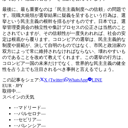
最後に、最も重要なのは「民主主義制度への信頼」の問題で
す。現職大統領が選挙結果に疑義を呈するという行為は、選
挙という民主主義の根幹を揺るがすものです。日本では、選
挙管理委員会の独立性や集計プロセスの公正さは当然のこと
とされていますが、その信頼性が一度失われれば、社会の安
定は根底から覆ります。コロンビアの選挙は、民主主義的な
制度や規範が、決して自明のものではなく、市民と政治家の
双方によって常に維持されなければならない、壊れやすいも
のであることを改めて教えてくれます。この選挙の行方は、
コロンビア一国の未来だけでなく、世界的な民主主義の健全
性を占う上でも注目されるべき事例と言えるでしょう。
この記事をシェア:
X (Twitter)
WhatsApp
LINE
EUR · JPY
取得中…
スペインの天気
⋯
マドリード
—
⋯
バルセロナ
—
⋯
セビリア
—
⋯
バレンシア
—