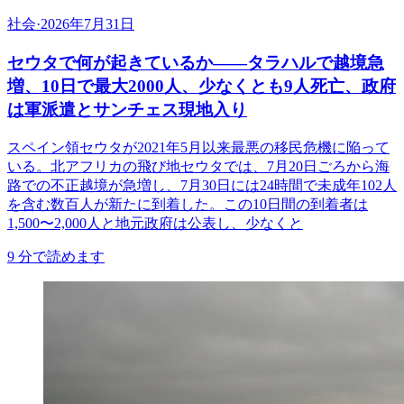
社会
·
2026年7月31日
セウタで何が起きているか——タラハルで越境急
増、10日で最大2000人、少なくとも9人死亡、政府
は軍派遣とサンチェス現地入り
スペイン領セウタが2021年5月以来最悪の移民危機に陥って
いる。北アフリカの飛び地セウタでは、7月20日ごろから海
路での不正越境が急増し、7月30日には24時間で未成年102人
を含む数百人が新たに到着した。この10日間の到着者は
1,500〜2,000人と地元政府は公表し、少なくと
9
分で読めます