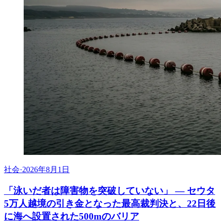
社会
·
2026年8月1日
「泳いだ者は障害物を突破していない」 ― セウタ
5万人越境の引き金となった最高裁判決と、22日後
に海へ設置された500mのバリア