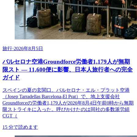
旅行
·
2026年8月5日
バルセロナ空港Groundforce労働者1,179人が無期
限スト ― 11,600便に影響、日本人旅行者への完全
ガイド
スペインの夏の玄関口、バルセロナ・エル・プラット空港
（Josep Tarradellas Barcelona-El Prat）で、地上支援会社
Groundforceの労働者1,179人が2026年8月4日午前0時から無期
限ストライキに入った。呼びかけたのは同社の多数派労組
CGT（
15
分で読めます