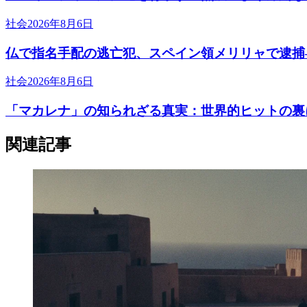
社会
2026年8月6日
仏で指名手配の逃亡犯、スペイン領メリリャで逮捕
社会
2026年8月6日
「マカレナ」の知られざる真実：世界的ヒットの裏
関連記事