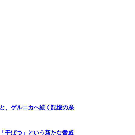
朝と、ゲルニカへ続く記憶の糸
「干ばつ」という新たな脅威