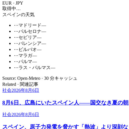
EUR · JPY
取得中…
スペインの天気
⋯
マドリード
—
⋯
バルセロナ
—
⋯
セビリア
—
⋯
バレンシア
—
⋯
ビルバオ
—
⋯
マラガ
—
⋯
パルマ
—
⋯
ラス・パルマス
—
Source: Open-Meteo · 30 分キャッシュ
Related · 関連記事
社会
2026年8月6日
8月6日、広島にいたスペイン人――国交なき夏の
社会
2026年8月6日
スペイン、原子力発電を脅かす「熱波」より深刻な