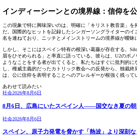
インディーシーンとの境界線：信仰を
この現象で特に興味深いのは、明確に「キリスト教音楽」を
だ。国際的なヒットを記録したシンガーソングライターのイニー
名を連ねており、ニッチとメインストリームの境界線が曖昧
しかし、そこにはスペイン特有の根深い葛藤が存在する。Si
眉をひそめられる」と率直に語っている。彼らは、U2のボ
ようなことをする者が出てくると、私たちはすぐに批判的に
し、権威主義的だったカトリック教会への反発から、独裁終
は、公に信仰を表明することへのアレルギーが根強く残って
あわせて読みたい
社会
2026年8月6日
8月6日、広島にいたスペイン人――国交なき夏の
社会
2026年8月6日
スペイン、原子力発電を脅かす「熱波」より深刻な