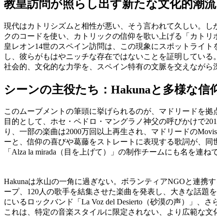
教皇訪問が照らし出す新たな文化的潮流
現代はカトリシズムと相性が悪い、そう言われて久しい。し
クのコードを使い、カトリックの信仰を歌い上げる「カトリポ
皇レオン14世のスペイン訪問は、この現象にスポットライ
し、彼らがもはやニッチな存在ではないことを証明している
社会的、文化的な力学を、スペイン特有の文脈を交えながら
シーンの主役たち：Hakunaと多様な信
このムーブメントの筆頭に挙げられるのが、マドリードを拠点と
目的として、ホセ・ペドロ・マングラノ神父の呼びかけで201
り、一部の楽曲は2000万回以上再生され、マドリードのMov
ーと、信仰の喜びや葛藤をストレートに表現する歌詞が、同
「Alza la mirada（目を上げて）」の制作チームにも名を連
Hakunaは氷山の一角に過ぎない。ボランティアNGOと連携す
ープ、120人の歌手を結集させた楽曲を発表し、大きな話題を
にいるロックバンド「La Voz del Desierto（砂漠
これは、特定の音楽スタイルに限定されない、より広範な文