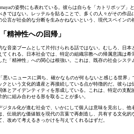
smayaの姿勢にも表れている。彼らは自らを「カトリポップ
べきではない。レッテルを貼ることで、多くの人々がその作品
の公言が社会的な分断を生みかねないという、現代スペインの
「精神性への回帰」
的な音楽ブームとして片付けられる話ではない。むしろ、日本
えてくれる。日本社会では、特定の組織宗教への帰属意識は希
した「精神性」への関心は根強い。これは、既存の社会システ
うに「悪いニュースに満ち、確かなものが何もないと感じる世界
ックという文化的遺産と再接続している点が特徴的だ。彼らは
同体とアイデンティティを形成している。これは、特定の支配
片的に組み合わせる形を取ることが多い。
デジタル化が進む社会で、いかにして個人は意味を見出し、他
は、伝統的な価値観を現代の言葉で再創造し、共有する文化的
て、改めて考えるきっかけを与えてくれるはずだ。