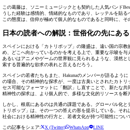
この葛藤は、ソニーミュージックとも契約した人気バンドBe
うした経験は感情的、情緒的なものであり、レッテルを貼る
この態度は、信仰が極めて個人的なものであると同時に、そ
日本の読者への解説：世俗化の先にある
スペインにおける「カトリポップ」の隆盛は、遠い国の宗教
め、どこへ向かっているのかを考える上で、重要な示唆を与
あるいはアニメやゲームの世界観に見られるような、漠然と
索する普遍的な欲求の表れと言えるだろう。
スペインの若者たちもまた、Hakunaのメンバーが語るよ
の場合、その精神的な探求が、一度は古臭いとされたカトリ
セス可能なフォーマットに「翻訳」し直すことで、新たな共
精神性の探求は、より個人的で、多様な文化的リソースを断
しかし、根底にあるのは共通の課題である。グローバル化と
トリポップ」は、その一つの答えの形を提示している。それ
社会における精神性の行方と、若者文化が持つ可能性につい
この記事をシェア:
X (Twitter)
WhatsApp
LINE