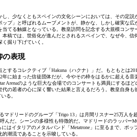
かし、少なくともスペインの文化シーンにおいては、その定説
ップ」と呼ばれるムーブメントが、静かな、しかし確実な広がり
トを当てる触媒となっている。教皇訪問を記念する大規模コンサ
。本稿では、世俗化が進んだとされるスペインで、なぜ今、信
深く掘り下げていく。
仰の表現
するコレクティブ「Hakuna（ハクナ）」だ。もともとは2
2年に始まった信徒団体だが、今やその枠をはるかに超える音楽現象
istar Arenaのような巨大な会場でのコンサートも満員にす
世代の若者の心に深く響いた結果と言えるだろう。教皇自身も
ねている。
るマドリードのグループ「Trigo 13」は月間リスナー25万人
呼んだ。シーンの多様性も特徴的だ。マドリードのラッパーMC G
の声）」、さらにはイタリアのメタルバンド「Metatrone」に至る
化的潮流であることを示唆している。