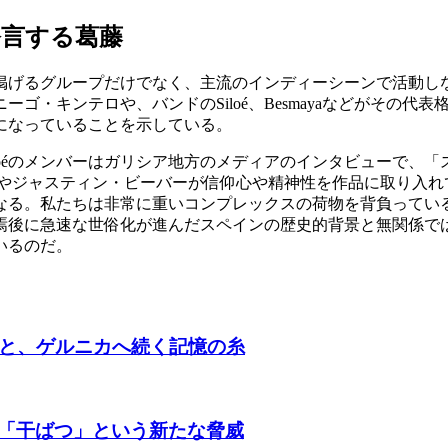
公言する葛藤
掲げるグループだけでなく、主流のインディーシーンで活動し
ゴ・キンテロや、バンドのSiloé、Besmayaなどがその
になっていることを示している。
loéのメンバーはガリシア地方のメディアのインタビューで、
ノやジャスティン・ビーバーが信仰心や精神性を作品に取り入れ
なる。私たちは非常に重いコンプレックスの荷物を背負ってい
焉後に急速な世俗化が進んだスペインの歴史的背景と無関係で
いるのだ。
朝と、ゲルニカへ続く記憶の糸
「干ばつ」という新たな脅威