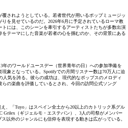
が覆されようとしている。若者世代が用いるポップミュージッ
を見せているのだ。2026年6月に予定されているローマ教
ートには、このシーンを牽引するアーティストたちが多数出演
仰をテーマにした音楽が若者の心を掴むのか、その背景にある
013年のワールドユースデー（世界青年の日）への参加準備を
となっている。Spotifyでの月間リスナー数は70万人に迫
るほどの人気を誇る。彼らの成功は、現代的なポップスのメロディ
彼らの楽曲を評価しているとされ、今回の訪問公式ソング
を超え、「Tuyo」はスペイン全土から20以上のカトリック系グル
rilex（ギジェルモ・エステバン）、3人の司祭がメンバー
まで、ポップス以外のジャンルにも信仰を表現する動きは広がっている。