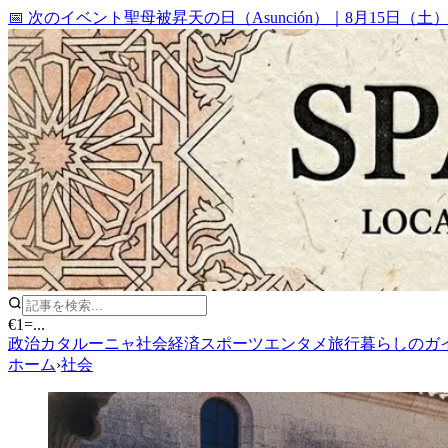
📅 次のイベント
聖母被昇天の日（Asunción）
｜
8月15日（土
€1
=
...
政治
カタルーニャ
社会
経済
スポーツ
エンタメ
旅行
暮らしのガ
ホーム
›
社会