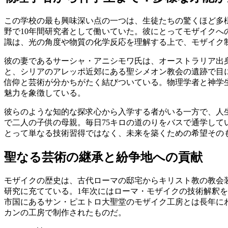
この学校の最も興味深い点の一つは、生徒たちの驚くほど多
野で10年間研究者として働いていた。彼にとってモザイク
識は、光の角度や物質の化学反応を理解する上で、モザイク
彼の妻であるサーシャ・アニシモワ氏は、オーストラリア出
と、シリアのアレッポ近郊にある聖シメオン教会の遺跡で目
信仰と芸術が分かちがたく結びついている。物理学者と神学
魅力を象徴している。
彼らのような知的な探求心から入学する者がいる一方で、人
で二人の子供の母親。毎日75キロの道のりをバスで通学し
とって単なる技術習得ではなく、未来を築くための希望その
聖なる芸術の継承と紛争地への貢献
モザイクの歴史は、古代ローマの邸宅からキリスト教の教会
研究に充てている。1年次にはローマ・モザイクの技術解釈
市国にあるサン・ピエトロ大聖堂のモザイク工房とは長年に
カンの工房で制作されたものだ。