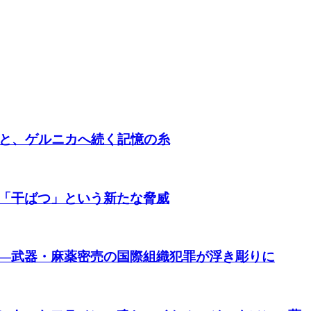
朝と、ゲルニカへ続く記憶の糸
「干ばつ」という新たな脅威
―武器・麻薬密売の国際組織犯罪が浮き彫りに