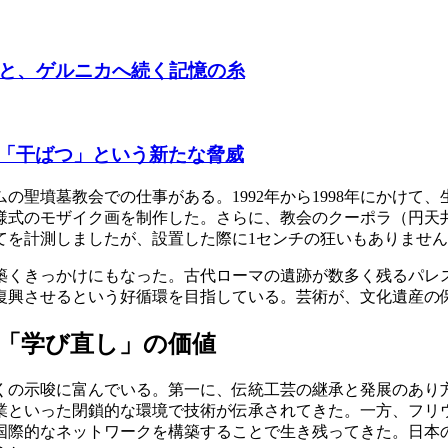
朝と、ゲルニカへ続く記憶の糸
「干ばつ」という新たな脅威
の聖墳墓教会での仕事がある。1992年から1998年にかけて
様式のモザイク画を制作した。さらに、教会のクーポラ（円天井
てを計測しましたが、設置した際に1センチの狂いもありませ
築くきっかけにもなった。古代ローマの遺跡が数多く残るパレ
復興させるという好循環を目指している。芸術が、文化遺産の
「学び直し」の価値
くの示唆に富んでいる。第一に、伝統工芸の継承と発展のあり
といった閉鎖的な環境で技術が伝承されてきた。一方、フリウ
国際的なネットワークを構築することで生き残ってきた。日本