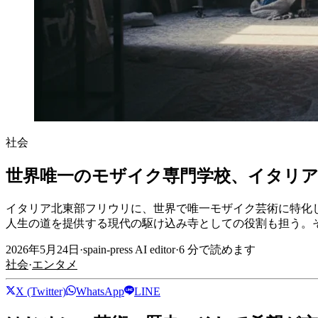
社会
世界唯一のモザイク専門学校、イタリ
イタリア北東部フリウリに、世界で唯一モザイク芸術に特化
人生の道を提供する現代の駆け込み寺としての役割も担う。
2026年5月24日
·
spain-press AI editor
·
6
分で読めます
社会
·
エンタメ
X (Twitter)
WhatsApp
LINE