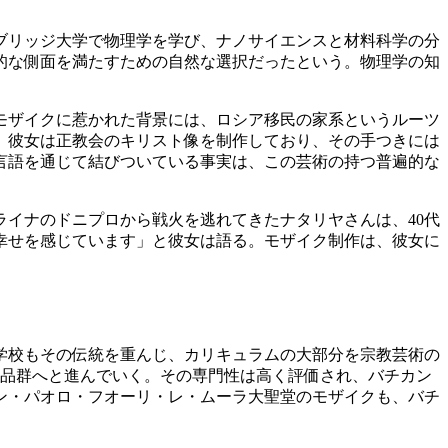
ブリッジ大学で物理学を学び、ナノサイエンスと材料科学の分
的な側面を満たすための自然な選択だったという。物理学の知
モザイクに惹かれた背景には、ロシア移民の家系というルーツ
、彼女は正教会のキリスト像を制作しており、その手つきには
言語を通じて結びついている事実は、この芸術の持つ普遍的な
イナのドニプロから戦火を逃れてきたナタリヤさんは、40代
幸せを感じています」と彼女は語る。モザイク制作は、彼女に
学校もその伝統を重んじ、カリキュラムの大部分を宗教芸術の
作品群へと進んでいく。その専門性は高く評価され、バチカン
ン・パオロ・フオーリ・レ・ムーラ大聖堂のモザイクも、バチ