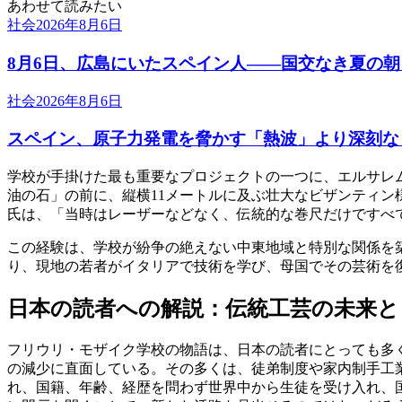
あわせて読みたい
社会
2026年8月6日
8月6日、広島にいたスペイン人――国交なき夏の
社会
2026年8月6日
スペイン、原子力発電を脅かす「熱波」より深刻な
学校が手掛けた最も重要なプロジェクトの一つに、エルサレム
油の石」の前に、縦横11メートルに及ぶ壮大なビザンティン
氏は、「当時はレーザーなどなく、伝統的な巻尺だけですべ
この経験は、学校が紛争の絶えない中東地域と特別な関係を
り、現地の若者がイタリアで技術を学び、母国でその芸術を
日本の読者への解説：伝統工芸の未来と
フリウリ・モザイク学校の物語は、日本の読者にとっても多
の減少に直面している。その多くは、徒弟制度や家内制手工業
れ、国籍、年齢、経歴を問わず世界中から生徒を受け入れ、