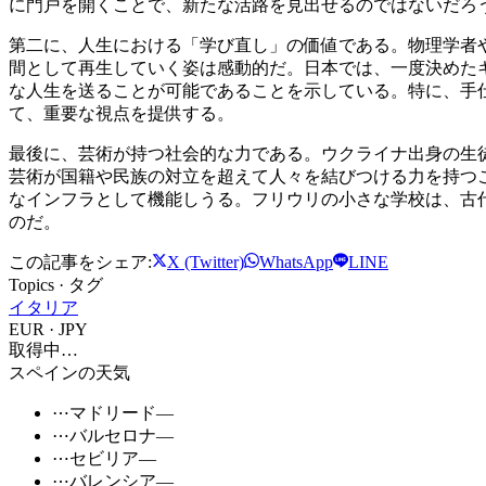
に門戸を開くことで、新たな活路を見出せるのではないだろ
第二に、人生における「学び直し」の価値である。物理学者
間として再生していく姿は感動的だ。日本では、一度決めた
な人生を送ることが可能であることを示している。特に、手
て、重要な視点を提供する。
最後に、芸術が持つ社会的な力である。ウクライナ出身の生
芸術が国籍や民族の対立を超えて人々を結びつける力を持つ
なインフラとして機能しうる。フリウリの小さな学校は、古
のだ。
この記事をシェア:
X (Twitter)
WhatsApp
LINE
Topics · タグ
イタリア
EUR · JPY
取得中…
スペインの天気
⋯
マドリード
—
⋯
バルセロナ
—
⋯
セビリア
—
⋯
バレンシア
—