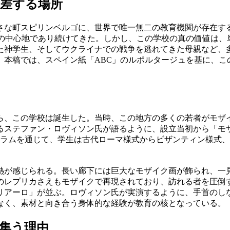
差する場所
ピリンベルゴに、世界で唯一無二の教育機関が存在する。「フリウリ・モ
存と革新の中心地であり続けてきた。しかし、この学校の真の価値
た神学生、そしてウクライナでの戦争を逃れてきた母親など、
。本稿では、スペイン紙「ABC」のルポルタージュを基に、こ
から、この学校は誕生した。当時、この地方の多くの若者がモ
ステファン・ロヴィソン氏が語るように、設立当初から「モザ
ュラムを通じて、学生は古代ローマ様式からビザンティン様式
熱が感じられる。長い廊下には巨大なモザイク画が飾られ、一
のレプリカさえもモザイクで再現されており、訪れる者を圧倒
リアーロ」が並ぶ。ロヴィソン氏が実演するように、手首のし
なく、素材と向き合う身体的な経験が教育の核となっている。
集う理由