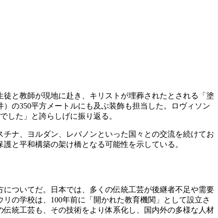
、生徒と教師が現地に赴き、キリストが埋葬されたとされる「塗
）の350平方メートルにも及ぶ装飾も担当した。ロヴィソン
んでした」と誇らしげに振り返る。
スチナ、ヨルダン、レバノンといった国々との交流を続けてお
保護と平和構築の架け橋となる可能性を示している。
方についてだ。日本では、多くの伝統工芸が後継者不足や需要
リの学校は、100年前に「開かれた教育機関」として設立さ
の伝統工芸も、その技術をより体系化し、国内外の多様な人材