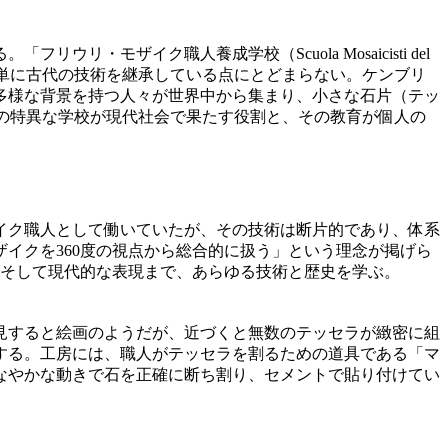
ザイク職人養成学校（Scuola Mosaicisti del
は、単に古代の技術を継承している点にとどまらない。ケンブリ
多様な背景を持つ人々が世界中から集まり、小さな石片（テッ
の特異な学校が現代社会で果たす役割と、その教育が個人の
ザイク職人として働いていたが、その技術は断片的であり、体系
イクを360度の視点から総合的に扱う」という理念が掲げら
、そして現代的な表現まで、あらゆる技術と歴史を学ぶ。
見すると絵画のようだが、近づくと無数のテッセラが緻密に組
する。工房には、職人がテッセラを割るための道具である「マ
なやかな動きで石を正確に断ち割り、セメントで貼り付けてい