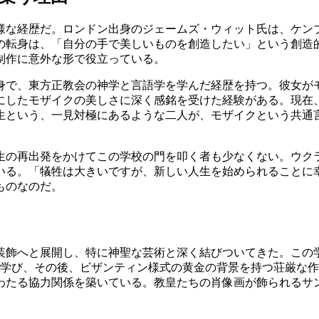
様な経歴だ。ロンドン出身のジェームズ・ウィット氏は、ケン
への転身は、「自分の手で美しいものを創造したい」という創造
制作に意外な形で役立っている。
身で、東方正教会の神学と言語学を学んだ経歴を持つ。彼女が
にしたモザイクの美しさに深く感銘を受けた経験がある。現在
生という、一見対極にあるような二人が、モザイクという共通
生の再出発をかけてこの学校の門を叩く者も少なくない。ウクラ
ている。「犠牲は大きいですが、新しい人生を始められることに
ものなのだ。
装飾へと展開し、特に神聖な芸術と深く結びついてきた。この
を学び、その後、ビザンティン様式の黄金の背景を持つ荘厳な
わたる協力関係を築いている。教皇たちの肖像画が飾られるサ