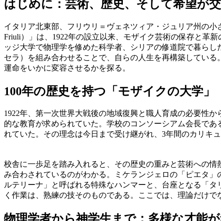
はじめに：芸術、歴史、そして希望が交
イタリア北東部、フリウリ＝ヴェネツィア・ジュリア州の小さな町ス
Friuli）」は、1922年の設立以来、モザイク芸術の保
ッジ大学で物理学を修めた科学者、シリアの修道院で暮らし
セラ）を組み合わせることで、自らの人生を再構築している
運命をいかに変容させるかを探る。
100年の歴史を持つ「モザイクの大学」
1922年、第一次世界大戦後の地域復興と職人育成の必要性
的な教育が求められていた。学校のコンソーシアム会長である
れていた。その理念は今日まで受け継がれ、3年間のカリキ
校舎に一歩足を踏み入れると、その歴史の重みと芸術への情
み合わされているのがわかる。ミケランジェロの「ピエタ」
ルテリーナ」と呼ばれる特殊なハンマーと、台座となる「タ
く作業は、熟練の技そのものである。ここでは、理論だけで
物理学者から神学生まで：多様な才能が