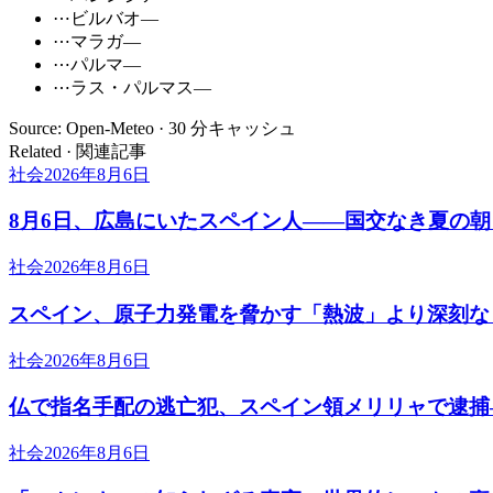
⋯
ビルバオ
—
⋯
マラガ
—
⋯
パルマ
—
⋯
ラス・パルマス
—
Source: Open-Meteo · 30 分キャッシュ
Related · 関連記事
社会
2026年8月6日
8月6日、広島にいたスペイン人――国交なき夏の
社会
2026年8月6日
スペイン、原子力発電を脅かす「熱波」より深刻な
社会
2026年8月6日
仏で指名手配の逃亡犯、スペイン領メリリャで逮捕
社会
2026年8月6日