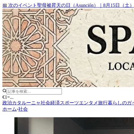
📅 次のイベント
聖母被昇天の日（Asunción）
｜
8月15日（土
€1
=
...
政治
カタルーニャ
社会
経済
スポーツ
エンタメ
旅行
暮らしのガ
ホーム
›
社会