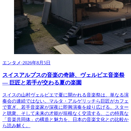
エンタメ
·
2026年8月5日
スイスアルプスの音楽の奇跡、ヴェルビエ音楽祭
— 巨匠と若手が交わる夏の楽園
スイスの山村ヴェルビエで夏に開かれる音楽祭は、単なる演
奏会の連続ではない。マルタ・アルゲリッチら巨匠がカフェ
で寛ぎ、若手音楽家が深夜に即興演奏を繰り広げる。スター
と聴衆、そして未来の才能が垣根なく交流する、この特異な
「音楽共同体」の構造と魅力を、日本の音楽文化との比較か
ら読み解く。