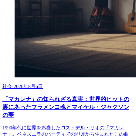
社会
·
2026年8月6日
「マカレナ」の知られざる真実：世界的ヒットの
裏にあったフラメンコ魂とマイケル・ジャクソン
の夢
1990年代に世界を席巻したロス・デル・リオの「マカレ
ナ」。ベネズエラのパーティでの即興から生まれたこの曲