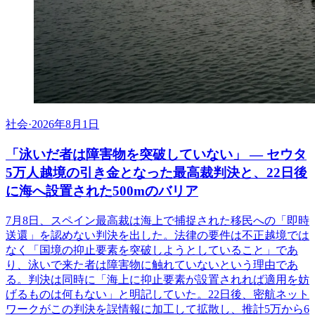
社会
·
2026年8月1日
「泳いだ者は障害物を突破していない」 ― セウタ
5万人越境の引き金となった最高裁判決と、22日後
に海へ設置された500mのバリア
7月8日、スペイン最高裁は海上で捕捉された移民への「即時
送還」を認めない判決を出した。法律の要件は不正越境では
なく「国境の抑止要素を突破しようとしていること」であ
り、泳いで来た者は障害物に触れていないという理由であ
る。判決は同時に「海上に抑止要素が設置されれば適用を妨
げるものは何もない」と明記していた。22日後、密航ネット
ワークがこの判決を誤情報に加工して拡散し、推計5万から6