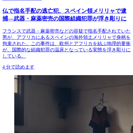
仏で指名手配の逃亡犯、スペイン領メリリャで逮
捕―武器・麻薬密売の国際組織犯罪が浮き彫りに
フランスで武器・麻薬密売などの容疑で指名手配されていた
男が、アフリカにあるスペインの海外領土メリリャで身柄を
拘束された。この事件は、欧州とアフリカを結ぶ地理的要衝
が、国際的な組織犯罪の温床となっている実態を浮き彫りに
している。
4
分で読めます