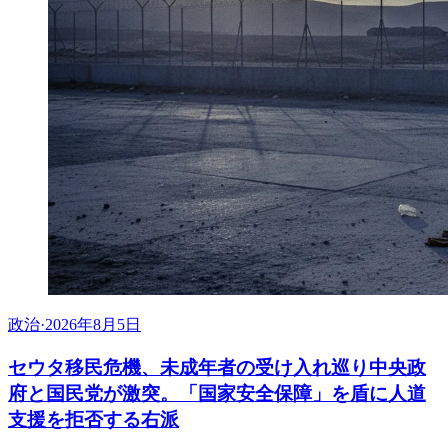
政治
·
2026年8月5日
セウタ移民危機、未成年者の受け入れ巡り中央政
府と国民党が激突。「国家安全保障」を盾に人道
支援を拒否する右派