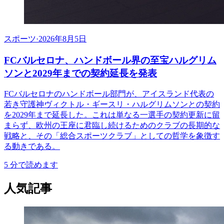
スポーツ
·
2026年8月5日
FCバルセロナ、ハンドボール界の至宝ハルグリム
ソンと2029年までの契約延長を発表
FCバルセロナのハンドボール部門が、アイスランド代表の
若き守護神ヴィクトル・ギースリ・ハルグリムソンとの契約
を2029年まで延長した。これは単なる一選手の契約更新に留
まらず、欧州の王座に君臨し続けるためのクラブの長期的な
戦略と、その「総合スポーツクラブ」としての哲学を象徴す
る動きである。
5
分で読めます
人気記事