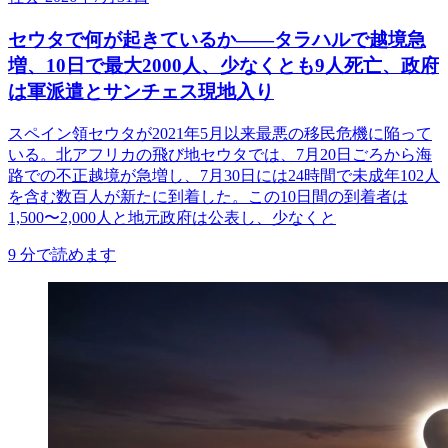
セウタで何が起きているか——タラハルで越境急
増、10日で最大2000人、少なくとも9人死亡、政府
は軍派遣とサンチェス現地入り
スペイン領セウタが2021年5月以来最悪の移民危機に陥って
いる。北アフリカの飛び地セウタでは、7月20日ごろから海
路での不正越境が急増し、7月30日には24時間で未成年102人
を含む数百人が新たに到着した。この10日間の到着者は
1,500〜2,000人と地元政府は公表し、少なくと
9
分で読めます