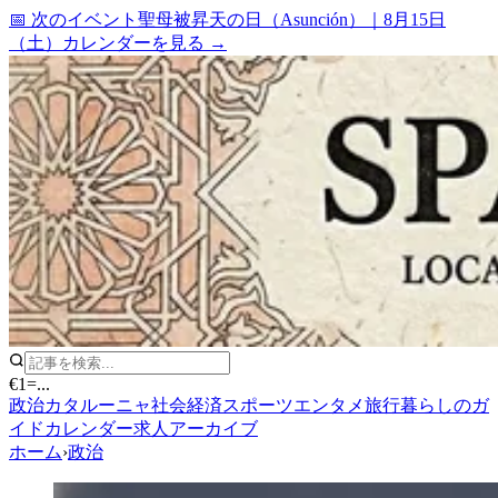
📅 次のイベント
聖母被昇天の日（Asunción）
｜
8月15日
（土）
カレンダーを見る →
€1
=
...
政治
カタルーニャ
社会
経済
スポーツ
エンタメ
旅行
暮らしのガ
イド
カレンダー
求人
アーカイブ
ホーム
›
政治