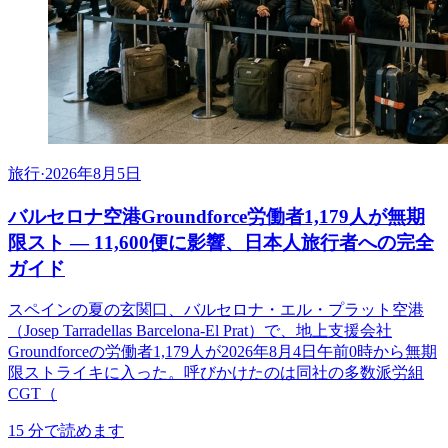
旅行
·
2026年8月5日
バルセロナ空港Groundforce労働者1,179人が無期
限スト ― 11,600便に影響、日本人旅行者への完全
ガイド
スペインの夏の玄関口、バルセロナ・エル・プラット空港
（Josep Tarradellas Barcelona-El Prat）で、地上支援会社
Groundforceの労働者1,179人が2026年8月4日午前0時から無期
限ストライキに入った。呼びかけたのは同社の多数派労組
CGT（
15
分で読めます