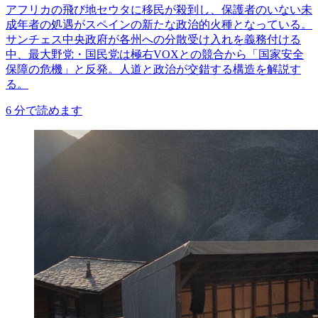
アフリカの飛び地セウタに移民が殺到し、保護者のいない未
成年者の処遇がスペインの新たな政治的火種となっている。
サンチェス中央政府が各州への分散受け入れを義務付ける
中、最大野党・国民党は極右VOXとの競合から「国家安全
保障の危機」と反発。人道と政治が交錯する構造を解説す
る。
6
分で読めます