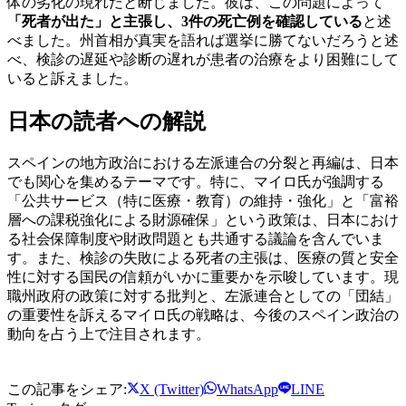
体の劣化の現れだと断じました。彼は、この問題によって
「死者が出た」と主張し、3件の死亡例を確認している
と述
べました。州首相が真実を語れば選挙に勝てないだろうと述
べ、検診の遅延や診断の遅れが患者の治療をより困難にして
いると訴えました。
日本の読者への解説
スペインの地方政治における左派連合の分裂と再編は、日本
でも関心を集めるテーマです。特に、マイロ氏が強調する
「公共サービス（特に医療・教育）の維持・強化」と「富裕
層への課税強化による財源確保」という政策は、日本におけ
る社会保障制度や財政問題とも共通する議論を含んでいま
す。また、検診の失敗による死者の主張は、医療の質と安全
性に対する国民の信頼がいかに重要かを示唆しています。現
職州政府の政策に対する批判と、左派連合としての「団結」
の重要性を訴えるマイロ氏の戦略は、今後のスペイン政治の
動向を占う上で注目されます。
この記事をシェア:
X (Twitter)
WhatsApp
LINE