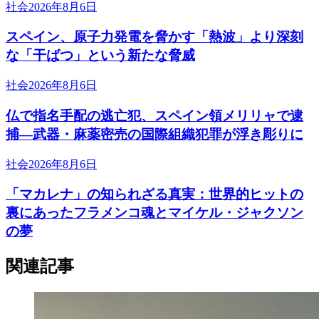
社会
2026年8月6日
スペイン、原子力発電を脅かす「熱波」より深刻
な「干ばつ」という新たな脅威
社会
2026年8月6日
仏で指名手配の逃亡犯、スペイン領メリリャで逮
捕―武器・麻薬密売の国際組織犯罪が浮き彫りに
社会
2026年8月6日
「マカレナ」の知られざる真実：世界的ヒットの
裏にあったフラメンコ魂とマイケル・ジャクソン
の夢
関連記事