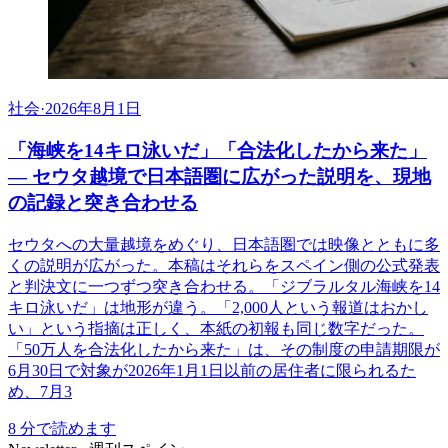
社会
·
2026年8月1日
「海峡を14キロ泳いだ」「合法化したから来た」
― セウタ越境で日本語圏に広がった説明を、現地
の記録と突き合わせる
セウタへの大量越境をめぐり、日本語圏では映像とともに多
くの説明が広がった。本稿はそれらをスペイン側の公式発表
と判決文に一つずつ突き合わせる。「ジブラルタル海峡を14
キロ泳いだ」は地形が違う。「2,000人という報道はおかし
い」という指摘は正しく、本紙の初報も同じ数字だった。
「50万人を合法化したから来た」は、その制度の申請期限が
6月30日で対象が2026年1月1日以前の居住者に限られるた
め、7月3
8
分で読めます