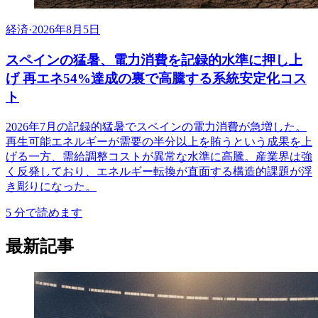
経済
·
2026年8月5日
スペインの猛暑、電力消費を記録的水準に押し上
げ 再エネ54%達成の裏で高騰する系統安定化コス
ト
2026年7月の記録的猛暑でスペインの電力消費が急増した。
再生可能エネルギーが需要の半分以上を賄うという成果を上
げる一方、需給調整コストが異常な水準に高騰。産業界は強
く反発しており、エネルギー転換が直面する構造的課題が浮
き彫りになった。
5
分で読めます
最新記事