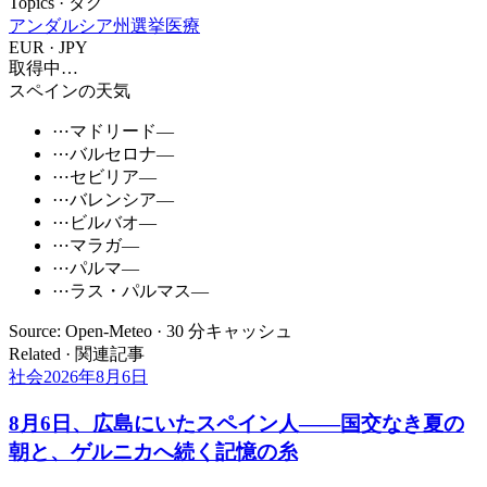
Topics · タグ
アンダルシア州選挙
医療
EUR · JPY
取得中…
スペインの天気
⋯
マドリード
—
⋯
バルセロナ
—
⋯
セビリア
—
⋯
バレンシア
—
⋯
ビルバオ
—
⋯
マラガ
—
⋯
パルマ
—
⋯
ラス・パルマス
—
Source: Open-Meteo · 30 分キャッシュ
Related · 関連記事
社会
2026年8月6日
8月6日、広島にいたスペイン人――国交なき夏の
朝と、ゲルニカへ続く記憶の糸