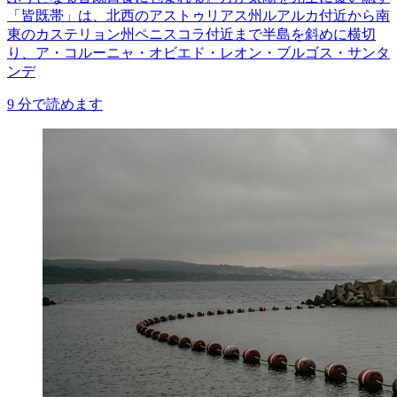
「皆既帯」は、北西のアストゥリアス州ルアルカ付近から南
東のカステリョン州ペニスコラ付近まで半島を斜めに横切
り、ア・コルーニャ・オビエド・レオン・ブルゴス・サンタ
ンデ
9
分で読めます