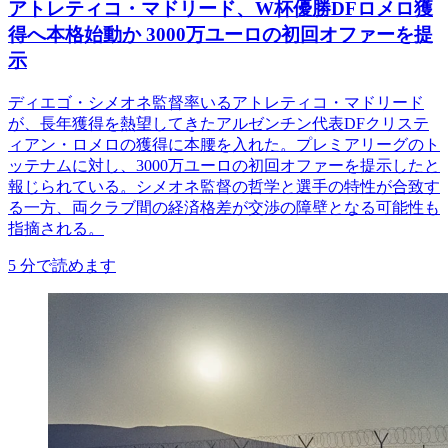
アトレティコ・マドリード、W杯優勝DFロメロ獲
得へ本格始動か 3000万ユーロの初回オファーを提
示
ディエゴ・シメオネ監督率いるアトレティコ・マドリード
が、長年獲得を熱望してきたアルゼンチン代表DFクリステ
ィアン・ロメロの獲得に本腰を入れた。プレミアリーグのト
ッテナムに対し、3000万ユーロの初回オファーを提示したと
報じられている。シメオネ監督の哲学と選手の特性が合致す
る一方、両クラブ間の経済格差が交渉の障壁となる可能性も
指摘される。
5
分で読めます