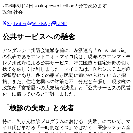
2026年5月14日
·
spain-press AI editor
·
2
分で読めます
政治
·
社会
X (Twitter)
WhatsApp
LINE
公共サービスへの懸念
アンダルシア州議会選挙を前に、左派連合「Por Andalucía」
の代表であるアントニオ・マイロ氏は、現職のフアンマ・モ
レノ州政府による公共サービス、特に医療と住宅分野の切り
捨てを厳しく批判しました。マイロ氏は、医療システムが崩
壊状態にあり、多くの患者が民間に追いやられていると指
摘。また、住宅危機への対策も不十分だと主張し、現政権の
政策が「富裕層への大規模な減税」と「公共サービスの民営
化」に偏っていると非難しました。
「検診の失敗」と死者
特に、乳がん検診プログラムにおける「失敗」について、マ
イロ氏は単なる「一時的なミス」ではなく、医療システム全