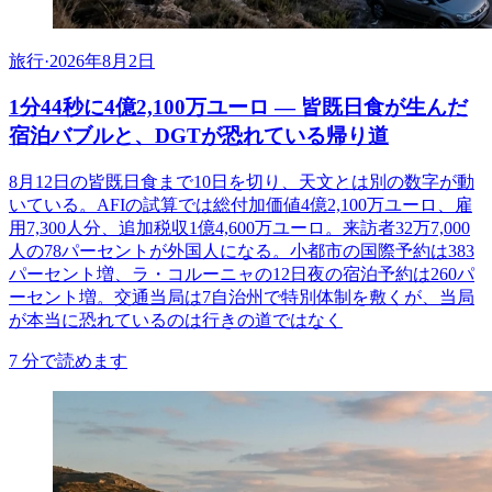
旅行
·
2026年8月2日
1分44秒に4億2,100万ユーロ ― 皆既日食が生んだ
宿泊バブルと、DGTが恐れている帰り道
8月12日の皆既日食まで10日を切り、天文とは別の数字が動
いている。AFIの試算では総付加価値4億2,100万ユーロ、雇
用7,300人分、追加税収1億4,600万ユーロ。来訪者32万7,000
人の78パーセントが外国人になる。小都市の国際予約は383
パーセント増、ラ・コルーニャの12日夜の宿泊予約は260パ
ーセント増。交通当局は7自治州で特別体制を敷くが、当局
が本当に恐れているのは行きの道ではなく
7
分で読めます