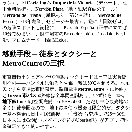
ラン）、
El Corte Inglés Duque de la Victoria
（デパート、地
下食料品街）、
Nervión Plaza
（地下鉄駅直結のモール）、
Mercado de Triana
（屋根あり、部分空調）、
Mercado de
Feria
（1719年創業、セビージャ最古）。逆に「日陰ゼロ」
の危険スポットも記憶に——Plaza de España（正午に立てば
10分でめまい）、闘牛場前のPaseo de Colón、Guadalquivir川
沿いプロムナード、Isla Mágica。
移動手段 ─ 徒歩とタクシーと
MetroCentroの三択
市営自転車シェア
Sevici
や電動キックボードは日中は実質使
用不可——ハンドルは触ると火傷、鞍は50℃を超える。地元
民ですら夏場は夜間限定。路面電車
MetroCentro
（T1路線）
と
Tussam市バス
50路線は全車両空調あり、いずれも1.40€。
地下鉄Line 1
は空調完備、6:30〜24:00。ただし中心観光地の
多くは徒歩圏なので、地下鉄を使う機会は限定的だ。
タクシ
ー
基本料金は日中4.10€前後、中心部から空港まで25〜30€。
日本人には
Cabify
（スペイン発祥のUber類似）がアプリで料
金確定できて使いやすい。