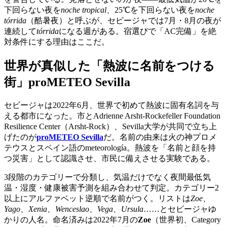
下回らない夜を
noche tropical
、25℃を下回らない夜を
noche
tórrida
（酷暑夜）と呼ぶが、セビージャでは7月・8月の夜が
連続して
tórrida
になる週がある。宿選びで「AC完備」を絶
対条件にする理由はここだ。
世界が真似した「熱波に名前をつける
街」proMETEO Sevilla
セビージャは2022年6月、世界で初めて熱波に固有名詞を与
える都市になった。市とAdrienne Arsht-Rockefeller Foundation
Resilience Center（Arsht-Rock）、Sevilla大学が共同で立ち上
げたのが
proMETEO Sevilla
だ。名前の由来は火の神プロメ
テウスとスペイン語のmeteorología。熱波を「名前と顔を持
つ災害」として認識させ、市民に備えさせる実験である。
3段階のカテゴリーで分類し、気温だけでなく夜間最低気
温・湿度・健康被害予測を組み合わせて判定。カテゴリー2
以上にアルファベット逆順で名前がつく。リストは
Zoe、
Yago、Xenia、Wenceslao、Vega、Ursula
……とセビージャゆ
かりの人名。命名済みは2022年7月の
Zoe
（世界初、Category