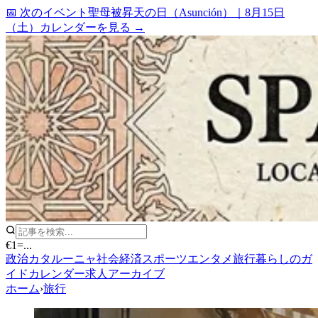
📅 次のイベント
聖母被昇天の日（Asunción）
｜
8月15日
（土）
カレンダーを見る →
€1
=
...
政治
カタルーニャ
社会
経済
スポーツ
エンタメ
旅行
暮らしのガ
イド
カレンダー
求人
アーカイブ
ホーム
›
旅行