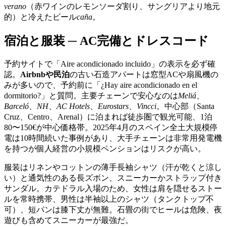
verano
（赤ワインのレモンソーダ割り、サングリアより地元
的）と冷えたビール
caña
。
宿泊と服装 ─ AC完備とドレスコード
予約サイトで「Aire acondicionado incluido」の表示を必ず確
認。
Airbnbや民泊
の古い石造アパートは窓型ACや扇風機の
みが多いので、予約前に「¿Hay aire acondicionado en el
dormitorio?」と質問。主要チェーンで安心なのは
Meliá
、
Barceló
、
NH
、
AC Hotels
、
Eurostars
、
Vincci
。中心部（Santa
Cruz、Centro、Arenal）に泊まれば徒歩圏で観光可能、1泊
80〜150€が中心価格帯。2025年4月のスペイン全土大規模停
電は10時間続いた事例があり、大手チェーンは非常用発電機
を持つが個人経営の小規模ペンションはリスクが高い。
服装はリネンやコットンの薄手長袖シャツ（汗が乾くと涼し
い）と通気性のある長ズボン、スニーカーかストラップ付き
サンダル。カテドラル入場のため、女性は肩を隠せるストー
ルを常時携帯、男性は半袖以上のシャツ（タンクトップ不
可）、短パンは膝下丈が無難。石畳の街でヒールは危険、夜
遊びも含めてスニーカーが最強だ。