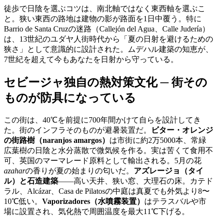
徒歩で日陰を選ぶコツは、南北軸ではなく東西軸を選ぶこ
と。狭い東西の路地は建物の影が路面を1日中覆う。特に
Barrio de Santa Cruzの迷路（Callejón del Agua、Calle Judería）
は、13世紀のユダヤ人街時代から「夏の日射を避けるための
狭さ」として意識的に設計された。ムデハル建築の知恵が、
7世紀を超えて今もあなたを日射から守っている。
セビージャ独自の熱対策文化 ─ 街その
ものが防具になっている
この街は、40℃を前提に700年間かけて自らを設計してき
た。街のインフラそのものが避暑装置だ。
ビター・オレンジ
の街路樹（naranjos amargos）
は市街に約2万5000本、常緑
広葉樹の日陰と水分蒸散で微気候を作る。実は苦くて食用不
可、英国のマーマレード原料として輸出される。5月の花
azahar
の香りが夏の始まりの匂いだ。
アズレージョ（タイ
ル）と石造建築
——高い天井、狭い窓、大理石の床。カテド
ラル、Alcázar、Casa de Pilatosの中庭は真夏でも外気より8〜
10℃低い。
Vaporizadores（水噴霧装置）
はテラスバルや市
場に設置され、気化熱で周囲温度を最大11℃下げる。