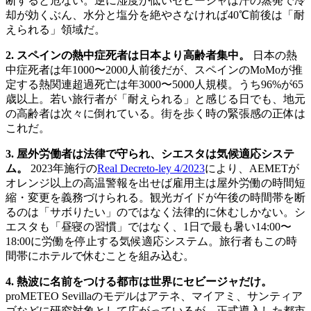
断すると危ない。逆に湿度が低いセビージャは汗の蒸発で冷
却が効くぶん、水分と塩分を絶やさなければ40℃前後は「耐
えられる」領域だ。
2. スペインの熱中症死者は日本より高齢者集中。
日本の熱
中症死者は年1000〜2000人前後だが、スペインのMoMoが推
定する熱関連超過死亡は年3000〜5000人規模。うち96%が65
歳以上。若い旅行者が「耐えられる」と感じる日でも、地元
の高齢者は次々に倒れている。街を歩く時の緊張感の正体は
これだ。
3. 屋外労働者は法律で守られ、シエスタは気候適応システ
ム。
2023年施行の
Real Decreto-ley 4/2023
により、AEMETが
オレンジ以上の高温警報を出せば雇用主は屋外労働の時間短
縮・変更を義務づけられる。観光ガイドが午後の時間帯を断
るのは「サボりたい」のではなく法律的に休むしかない。シ
エスタも「昼寝の習慣」ではなく、1日で最も暑い14:00〜
18:00に労働を停止する気候適応システム。旅行者もこの時
間帯にホテルで休むことを組み込む。
4. 熱波に名前をつける都市は世界にセビージャだけ。
proMETEO Sevillaのモデルはアテネ、マイアミ、サンティア
ゴなどに研究対象として広がっているが、正式導入した都市