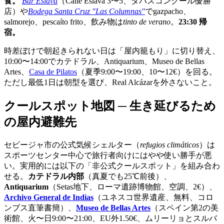
食。
Bar Eslava
（Calle Eslava 3〜5、タパスコンクール優勝
店）や
Bodega Santa Cruz "Las Columnas"
でgazpacho、
salmorejo、pescaíto frito、飲み物は
tinto de verano
。
23:30 帰
宿。
時差ぼけで朝起きられない日は「屋内籠もり」に切り替え、
10:00〜14:00でカテドラル、Antiquarium、Museo de Bellas
Artes、
Casa de Pilatos
（夏季9:00〜19:00、10〜12€）を回る。
ただし最低1日は朝型を選び、Real Alcázarを外さないこと。
クールスポット地図 ─ 生き延びるため
の屋内避難先
セビージャ市の公式気候シェルター（
refugios climáticos
）は
スポーツセンター中心で旅行者向けにはやや使い勝手が悪
い。実用的には以下の「非公式クールスポット」を組み合わ
せる。
カテドラル内部
（真夏でも25℃前後）、
Antiquarium
（Setas地下、ローマ遺跡博物館、空調、2€）、
Archivo General de Indias
（ユネスコ世界遺産、無料、コロ
ンブス直筆書簡）、
Museo de Bellas Artes
（スペイン第2の美
術館、火〜日9:00〜21:00、EU外1.50€、ムリーリョとスルバ