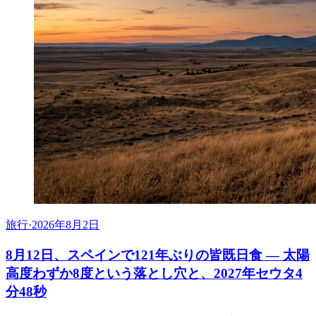
旅行
·
2026年8月2日
8月12日、スペインで121年ぶりの皆既日食 ― 太陽
高度わずか8度という落とし穴と、2027年セウタ4
分48秒