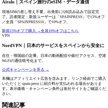
Airalo｜スペイン旅行のeSIM・データ通信
現地SIMの差し替え不要。出発前にQR読み込みで設定完
了。読者限定：新規ユーザーは「SPAINPRESS」で15%オフ
／全員「SPAINPRESS10」で10%オフ。
新規15%オフで購入
→
全員10%オフはこちら
VPN
NordVPN｜日本のサービスをスペインから安全に
在住・帰国組の定番。日本の動画配信や銀行アクセス、空港
Wi-Fiの通信暗号化まで。
公式キャンペーンを見る
→
本欄はアフィリエイト広告を含みます。リンク経由でご購入
いただくと spain-press に紹介料が支払われる場合がありま
す。表示価格・キャンペーン条件は各社サイトをご確認くだ
さい。
関連記事