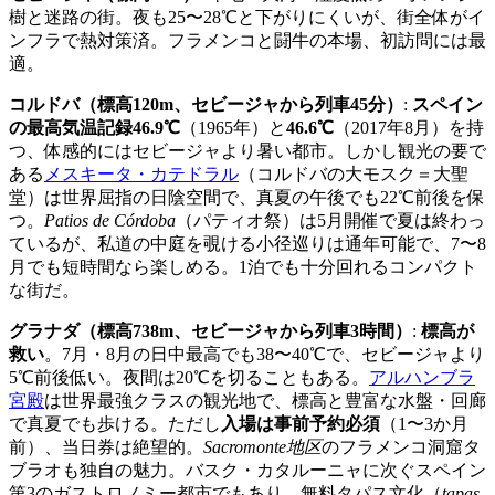
樹と迷路の街。夜も25〜28℃と下がりにくいが、街全体がイ
ンフラで熱対策済。フラメンコと闘牛の本場、初訪問には最
適。
コルドバ（標高120m、セビージャから列車45分）
:
スペイン
の最高気温記録46.9℃
（1965年）と
46.6℃
（2017年8月）を持
つ、体感的にはセビージャより暑い都市。しかし観光の要で
ある
メスキータ・カテドラル
（コルドバの大モスク＝大聖
堂）は世界屈指の日陰空間で、真夏の午後でも22℃前後を保
つ。
Patios de Córdoba
（パティオ祭）は5月開催で夏は終わっ
ているが、私道の中庭を覗ける小径巡りは通年可能で、7〜8
月でも短時間なら楽しめる。1泊でも十分回れるコンパクト
な街だ。
グラナダ（標高738m、セビージャから列車3時間）
:
標高が
救い
。7月・8月の日中最高でも38〜40℃で、セビージャより
5℃前後低い。夜間は20℃を切ることもある。
アルハンブラ
宮殿
は世界最強クラスの観光地で、標高と豊富な水盤・回廊
で真夏でも歩ける。ただし
入場は事前予約必須
（1〜3か月
前）、当日券は絶望的。
Sacromonte地区
のフラメンコ洞窟タ
ブラオも独自の魅力。バスク・カタルーニャに次ぐスペイン
第3のガストロノミー都市でもあり、無料タパス文化（
tapas