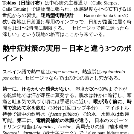
Toldos（日除け布）
は中心街の主要通り（Calle Sierpes、
Calle Tetuán）で建物間に張られ、体感温度を4〜5℃下げる19
世紀からの習慣。
迷路型街路設計
——Barrio de Santa Cruzの
狭い路地は日射避け専用のインフラで、日射が路面に届く時
間を1日1〜2時間に制限する。「セビージャで道に迷ったら
涼しい」という現地の格言はここから来ている。
熱中症対策の実用 ─ 日本と違う3つのポ
イント
スペイン語で熱中症は
golpe de calor
、熱疲労は
agotamiento
por calor
。セビージャならではの3つの落とし穴がある。
第一に、汗をかいた感覚がない。
湿度が20〜30%まで下が
る乾燥地では汗が即座に蒸発する。脱水は静かに進行し、頭
痛と吐き気で気づく頃には手遅れに近い。
喉が渇く前に、時
間で決めて水を飲む
（30分に1回コップ半分）。マイボトル
持参で街中の飲料水（
fuente pública
）で給水、水道水は飲用
可能。
第二に、電解質補給の常識が違う。
日本のスポーツ
ドリンク相当は
Aquarius
、
Isostar
、薬局売りの経口補水粉末
Sueroral
。
farmacia
（緑十字マーク）で「algo para hidratarme」