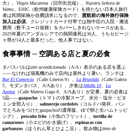
大）、
Virgen Macarena
（旧市街北端）、
Nuestra Señora de
Valme
。EHIC（欧州健康保険カード）を持たない日本人旅行
者は民間保険か自費請求になるので、
渡航前の海外旅行保険
加入は必須
。クレジットカード付帯では熱中症の入院・搬送
費用（数千ユーロ規模）をカバーしきれないケースがある。
2025年夏のアンダルシアでの熱関連死は36人、うちセビージ
ャ県が14人と最多だった。他人事ではない。
食事事情 ─ 空調ある店と夏の必食
タパスバルは
aire acondicionado
（A/A）表示のある店を選ぶ
——なければ扇風機のみで店内は屋外より暑い。ランチは
Bar El Comercio
（Calle Lineros 9）、
La Brunilda
（Calle Galera
5、モダンタパス、A/Aあり）、夕食は
Alfalfa 10
、
La
Azotea
（Calle Mateos Gago 8、A/Aあり）が定番。夏の必食は
5品——
gazpacho
（トマトの冷製スープ、水分・塩分・ビタ
ミン全部入り）、
salmorejo cordobés
（コルドバ発祥、パン
でとろみをつけたgazpachoの濃厚版、ゆで卵と生ハムトッピ
ング）、
pescaíto frito
（小魚のフリット）、
tortilla de
camarones
（小エビのかき揚げ）、
espinacas con
garbanzos
（ほうれん草とひよこ豆）。飲み物は
tinto de