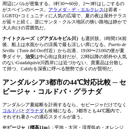
周辺にバルが密集する。1軒30〜60分、2〜3軒はしごするの
がスペインのペース。
アラメダ・デ・エルクレス
は若者・
LGBTQ+コミュニティに人気の広場で、夏の夜は屋外テラス
が延々と続く。逆にサンタ・クルス地区の狭い路地は静かで
大人向けの雰囲気だ。
ナイトクルーズ（グアダルキビル川）
も選択肢。1時間15€前
後、船上は水面からの涼風で最も涼しい席になる。
Puerto de
Sevilla
（Torre del Oro付近）から出港、19:00〜23:00の便が夏
季ダイヤ。
治安
は中心街は良好だが、22時以降の郊外や人気
のないGuadalquivir川西岸には近づかない、貴重品は分散し
て持つ、Cabifyを深夜に呼べる態勢で歩くのが賢明だ。
アンダルシア3都市の44℃対応比較 ─ セ
ビージャ・コルドバ・グラナダ
アンダルシア夏縦断を計画するなら、セビージャだけでなく
コルドバ
と
グラナダ
も候補になる。3都市とも44℃圏内で、
それぞれ暑さへの適応スタイルが違う。
セビージャ（標高11m）
: 平地・大河・湿度低め・オレンジ