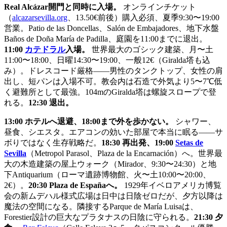
Real Alcázar開門と同時に入場。
オンラインチケット
（
alcazarsevilla.org
、13.50€前後）購入必須、夏季9:30〜19:00
営業。Patio de las Doncellas、Salón de Embajadores、地下水盤
Baños de Doña María de Padilla、庭園を11:00までに退出。
11:00
カテドラル
入場。
世界最大のゴシック建築、月〜土
11:00〜18:00、日曜14:30〜19:00、一般12€（Giralda塔も込
み）。ドレスコード厳格——男性のタンクトップ、女性の肩
出し、短パンは入場不可。教会内は石造で外気より5〜7℃低
く避難所として最強。104mのGiralda塔は螺旋スロープで登
れる。
12:30 退出。
13:00 ホテルへ退避、18:00まで外を歩かない。
シャワー、
昼食、シエスタ。エアコンの効いた部屋で本当に眠る——サ
ボりではなく生存戦略だ。
18:30 再出発、19:00
Setas de
Sevilla
（Metropol Parasol、Plaza de la Encarnación）へ。世界最
大の木造建築の屋上ウォーク（Mirador、9:30〜24:30）と地
下Antiquarium（ローマ遺跡博物館、火〜土10:00〜20:00、
2€）。
20:30 Plaza de Españaへ。
1929年イベロアメリカ博覧
会の新ムデハル様式広場は日中は日陰ゼロだが、夕方以降は
魔法の空間になる。隣接するParque de María Luisaは、
Forestier設計の巨大なプラタナスの日陰に守られる。
21:30 夕