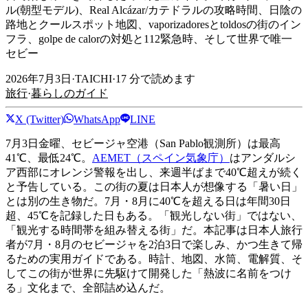
ル(朝型モデル)、Real Alcázar/カテドラルの攻略時間、日陰の
路地とクールスポット地図、vaporizadoresとtoldosの街のイン
フラ、golpe de calorの対処と112緊急時、そして世界で唯一
セビー
2026年7月3日
·
TAICHI
·
17
分で読めます
旅行
·
暮らしのガイド
X (Twitter)
WhatsApp
LINE
7月3日金曜、セビージャ空港（San Pablo観測所）は最高
41℃、最低24℃。
AEMET（スペイン気象庁）
はアンダルシ
ア西部にオレンジ警報を出し、来週半ばまで40℃超えが続く
と予告している。この街の夏は日本人が想像する「暑い日」
とは別の生き物だ。7月・8月に40℃を超える日は年間30日
超、45℃を記録した日もある。「観光しない街」ではない、
「観光する時間帯を組み替える街」だ。本記事は日本人旅行
者が7月・8月のセビージャを2泊3日で楽しみ、かつ生きて帰
るための実用ガイドである。時計、地図、水筒、電解質、そ
してこの街が世界に先駆けて開発した「熱波に名前をつけ
る」文化まで、全部詰め込んだ。