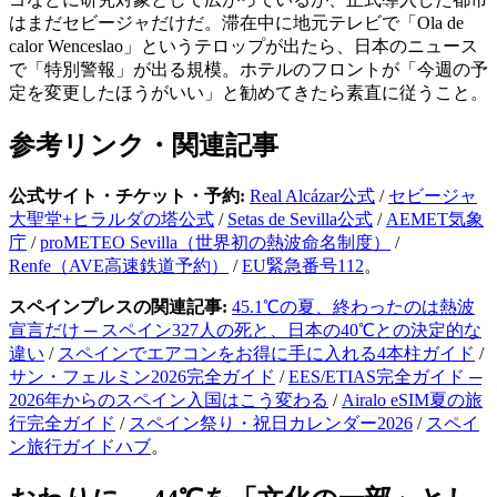
はまだセビージャだけだ。滞在中に地元テレビで「Ola de
calor Wenceslao」というテロップが出たら、日本のニュース
で「特別警報」が出る規模。ホテルのフロントが「今週の予
定を変更したほうがいい」と勧めてきたら素直に従うこと。
参考リンク・関連記事
公式サイト・チケット・予約:
Real Alcázar公式
/
セビージャ
大聖堂+ヒラルダの塔公式
/
Setas de Sevilla公式
/
AEMET気象
庁
/
proMETEO Sevilla（世界初の熱波命名制度）
/
Renfe（AVE高速鉄道予約）
/
EU緊急番号112
。
スペインプレスの関連記事:
45.1℃の夏、終わったのは熱波
宣言だけ ─ スペイン327人の死と、日本の40℃との決定的な
違い
/
スペインでエアコンをお得に手に入れる4本柱ガイド
/
サン・フェルミン2026完全ガイド
/
EES/ETIAS完全ガイド ─
2026年からのスペイン入国はこう変わる
/
Airalo eSIM夏の旅
行完全ガイド
/
スペイン祭り・祝日カレンダー2026
/
スペイ
ン旅行ガイドハブ
。