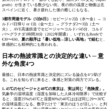
gratis
）が生きている数少ない街。夜の街の温度と物価は北
スペインに近く、暑さ疲れした後の癒しにもなる。
3都市周遊モデル（5泊6日）
: セビージャ2泊（水〜金）→ コ
ルドバ日帰り or 1泊（金〜土）→ グラナダ2〜3泊（土〜
火）。AVE高速鉄道でセビージャ〜コルドバ45分、コルド
バ〜グラナダ1時間30分（2022年開通）、いずれもRenfeで
€30〜€60。
夏の順序は「暑い低地→涼しい高地」で組む
と、
体感的にも精神的にも救われる。
日本の熱波常識との決定的な違い ─ 意
外な角度4つ
最後に、日本の熱波常識と決定的にズレる論点を4つ挙げ
る。これを知らずに来ると、体感と対策の両方でズレる。
1. 45℃のセビージャと40℃の東京は、実は同じ「危険度」。
気象学の湿球温度（湿度を加味した人体冷却限界）で比較す
ると、湿度25%の45℃と湿度80%の40℃はほぼ同じ29〜30℃
の湿球温度になる。数字だけで「東京のほうが涼しい」と判