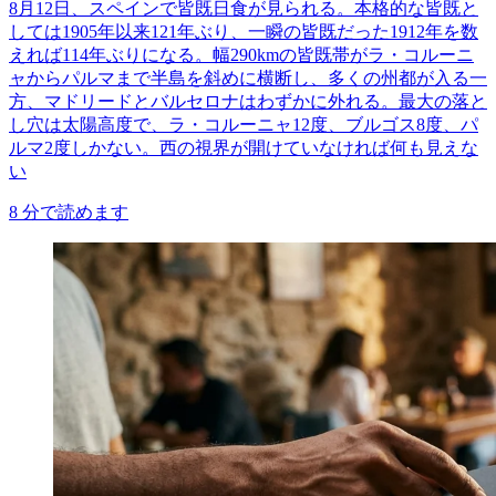
8月12日、スペインで皆既日食が見られる。本格的な皆既と
しては1905年以来121年ぶり、一瞬の皆既だった1912年を数
えれば114年ぶりになる。幅290kmの皆既帯がラ・コルーニ
ャからパルマまで半島を斜めに横断し、多くの州都が入る一
方、マドリードとバルセロナはわずかに外れる。最大の落と
し穴は太陽高度で、ラ・コルーニャ12度、ブルゴス8度、パ
ルマ2度しかない。西の視界が開けていなければ何も見えな
い
8
分で読めます