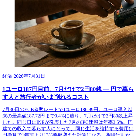
経済
·
2026年7月31日
1ユーロ187円目前、7月だけで2円80銭 ― 円で暮ら
す人と旅行者がいま削れるコスト
7月30日のECB参照レートで1ユーロ186.99円。ユーロ導入以
来の最高値187.72円まで0.4%に迫り、7月だけで2円80銭上昇
した。同じ日にINEが発表した7月のIPC速報は年率3.5%。円
建ての収入で暮らす人にとって、同じ生活を維持する費用は
円換算で1年前より13%前後増えた計算になる。相場は動か