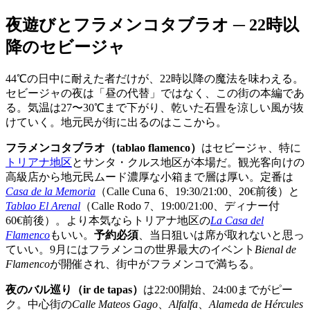
夜遊びとフラメンコタブラオ ─ 22時以
降のセビージャ
44℃の日中に耐えた者だけが、22時以降の魔法を味わえる。
セビージャの夜は「昼の代替」ではなく、この街の本編であ
る。気温は27〜30℃まで下がり、乾いた石畳を涼しい風が抜
けていく。地元民が街に出るのはここから。
フラメンコタブラオ（tablao flamenco）
はセビージャ、特に
トリアナ地区
とサンタ・クルス地区が本場だ。観光客向けの
高級店から地元民ムード濃厚な小箱まで層は厚い。定番は
Casa de la Memoria
（Calle Cuna 6、19:30/21:00、20€前後）と
Tablao El Arenal
（Calle Rodo 7、19:00/21:00、ディナー付
60€前後）。より本気ならトリアナ地区の
La Casa del
Flamenco
もいい。
予約必須
、当日狙いは席が取れないと思っ
ていい。9月にはフラメンコの世界最大のイベント
Bienal de
Flamenco
が開催され、街中がフラメンコで満ちる。
夜のバル巡り（ir de tapas）
は22:00開始、24:00までがピー
ク。中心街の
Calle Mateos Gago
、
Alfalfa
、
Alameda de Hércules