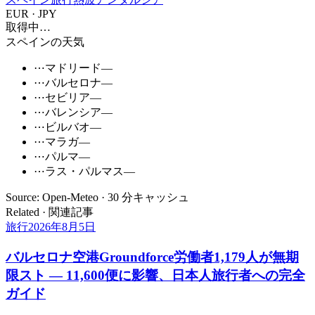
EUR · JPY
取得中…
スペインの天気
⋯
マドリード
—
⋯
バルセロナ
—
⋯
セビリア
—
⋯
バレンシア
—
⋯
ビルバオ
—
⋯
マラガ
—
⋯
パルマ
—
⋯
ラス・パルマス
—
Source: Open-Meteo · 30 分キャッシュ
Related · 関連記事
旅行
2026年8月5日
バルセロナ空港Groundforce労働者1,179人が無期
限スト ― 11,600便に影響、日本人旅行者への完全
ガイド