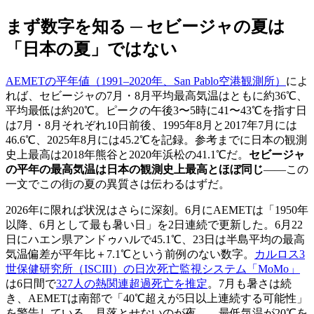
まず数字を知る ─ セビージャの夏は
「日本の夏」ではない
AEMETの平年値（1991–2020年、San Pablo空港観測所）
によ
れば、セビージャの7月・8月平均最高気温はともに約36℃、
平均最低は約20℃。ピークの午後3〜5時に41〜43℃を指す日
は7月・8月それぞれ10日前後、1995年8月と2017年7月には
46.6℃、2025年8月には45.2℃を記録。参考までに日本の観測
史上最高は2018年熊谷と2020年浜松の41.1℃だ。
セビージャ
の平年の最高気温は日本の観測史上最高とほぼ同じ
——この
一文でこの街の夏の異質さは伝わるはずだ。
2026年に限れば状況はさらに深刻。6月にAEMETは「1950年
以降、6月として最も暑い日」を2日連続で更新した。6月22
日にハエン県アンドゥハルで45.1℃、23日は半島平均の最高
気温偏差が平年比＋7.1℃という前例のない数字。
カルロス3
世保健研究所（ISCIII）の日次死亡監視システム「MoMo」
は6日間で
327人の熱関連超過死亡を推定
。7月も暑さは続
き、AEMETは南部で「40℃超えが5日以上連続する可能性」
を警告している。見落とせないのが夜——最低気温が20℃を