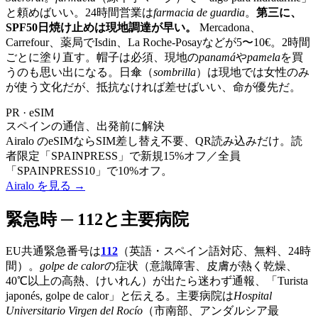
と頼めばいい。24時間営業は
farmacia de guardia
。
第三に、
SPF50日焼け止めは現地調達が早い。
Mercadona、
Carrefour、薬局でIsdin、La Roche-Posayなどが5〜10€。2時間
ごとに塗り直す。帽子は必須、現地の
panamá
や
pamela
を買
うのも思い出になる。日傘（
sombrilla
）は現地では女性のみ
が使う文化だが、抵抗なければ差せばいい、命が優先だ。
PR · eSIM
スペインの通信、出発前に解決
Airalo のeSIMならSIM差し替え不要、QR読み込みだけ。読
者限定「SPAINPRESS」で新規15%オフ／全員
「SPAINPRESS10」で10%オフ。
Airalo を見る
→
緊急時 ─ 112と主要病院
EU共通緊急番号は
112
（英語・スペイン語対応、無料、24時
間）。
golpe de calor
の症状（意識障害、皮膚が熱く乾燥、
40℃以上の高熱、けいれん）が出たら迷わず通報、「Turista
japonés, golpe de calor」と伝える。主要病院は
Hospital
Universitario Virgen del Rocío
（市南部、アンダルシア最