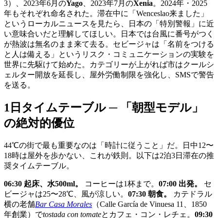
3）、2023年6月の
Yago
、2023年7月の
Xenia
。2024年・2025
年もそれぞれ命名された。滞在中に「Wenceslao来ました」
というローカルニュースを見たら、日本の「特別警報」に近
い意味合いだと理解してほしい。日本では台風に番号がつく
が熱波は無名のまま来て去る。セビージャは「名前をつける
と人は備える」というリスク・コミュニケーションの実験を
世界に先駆けて始めた。カテゴリーが上がれば市はクールシ
ェルター開放を延長し、屋外労働制限を強化し、SMSで警告
を送る。
1日タイムテーブル ─ 「朝型モデル」
の絶対的優位
44℃の街で最も重要なのは「時計に従うこと」だ。日中12〜
18時は屋外を歩かない、これが鉄則。以下は2泊3日滞在の推
奨タイムテーブル。
06:30 起床、水500ml。
コーヒーは1杯まで。
07:00 出発。
セ
ビージャは25〜28℃、風が涼しい。
07:30 朝食。
カテドラル
横の老舗
Bar Casa Morales
（Calle García de Vinuesa 11、1850
年創業）で
tostada con tomate
とカフェ・コン・レチェ。
09:30