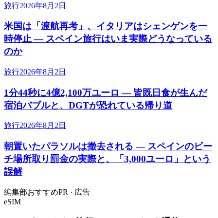
旅行
2026年8月2日
米国は「渡航再考」、イタリアはシェンゲンを一
時停止 ― スペイン旅行はいま実際どうなっている
のか
旅行
2026年8月2日
1分44秒に4億2,100万ユーロ ― 皆既日食が生んだ
宿泊バブルと、DGTが恐れている帰り道
旅行
2026年8月2日
朝置いたパラソルは撤去される ― スペインのビー
チ場所取り罰金の実際と、「3,000ユーロ」という
誤解
編集部おすすめ
PR · 広告
eSIM