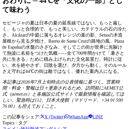
おわりに ─ 44℃を「文化の一部」とし
て味わう
セビージャの夏は日本の夏の延長線ではない。もっと厳し
く、もっと合理的で、もっと美しい。カテドラルの石の冷た
さ、Alcázarの中庭に落ちるオレンジの葉の影、Setasの木造
屋根から見る夕焼け、Barrio de Santa Cruzの路地の風、Plaza
de Españaの水盤のさざなみ、そしてこの街が世界に先駆け
て熱波に名前をつけた気概——全て700年間かけて「暑さと
共に生きる」ために積み上げられた文化装置だ。時計に従
い、水を絶やさず、日陰を選び、夕方から動く。そのルール
さえ守れば44℃の街は敵ではなく、優れた案内人になる。
本記事は2026年7月上旬時点の公表情報に基づく。営業時
間・料金・警報は日々更新されるため、訪問前にAEMET公
式（aemet.es）と各施設公式サイトで最新情報を確認してほ
しい。緊急時は112、日本大使館（マドリード、+34 91 590
76 00）も控えておくこと。
この記事をシェア:
X (Twitter)
WhatsApp
LINE
Topics · タグ
スペイン旅行
熱波
アンダルシア