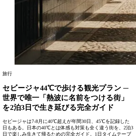
旅行
セビージャ44℃で歩ける観光プラン ─
世界で唯一「熱波に名前をつける街」
を2泊3日で生き延びる完全ガイド
セビージャは7-8月に40℃超えが年間30日、45℃を記録した
日もある。日本の40℃とは体感も対策も全く違う街を、2泊3
日で楽しみ生きて帰るための完全ガイド。1日タイムテーブ