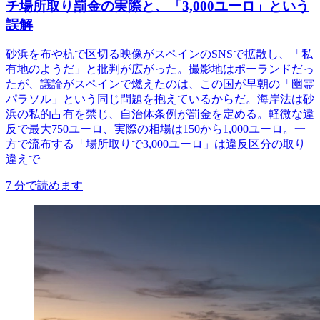
チ場所取り罰金の実際と、「3,000ユーロ」という
誤解
砂浜を布や杭で区切る映像がスペインのSNSで拡散し、「私
有地のようだ」と批判が広がった。撮影地はポーランドだっ
たが、議論がスペインで燃えたのは、この国が早朝の「幽霊
パラソル」という同じ問題を抱えているからだ。海岸法は砂
浜の私的占有を禁じ、自治体条例が罰金を定める。軽微な違
反で最大750ユーロ、実際の相場は150から1,000ユーロ。一
方で流布する「場所取りで3,000ユーロ」は違反区分の取り
違えで
7
分で読めます