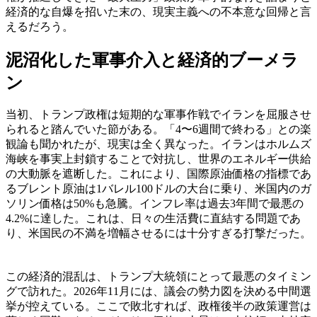
経済的な自爆を招いた末の、現実主義への不本意な回帰と言
えるだろう。
泥沼化した軍事介入と経済的ブーメラ
ン
当初、トランプ政権は短期的な軍事作戦でイランを屈服させ
られると踏んでいた節がある。「4〜6週間で終わる」との楽
観論も聞かれたが、現実は全く異なった。イランはホルムズ
海峡を事実上封鎖することで対抗し、世界のエネルギー供給
の大動脈を遮断した。これにより、国際原油価格の指標であ
るブレント原油は1バレル100ドルの大台に乗り、米国内のガ
ソリン価格は50%も急騰。インフレ率は過去3年間で最悪の
4.2%に達した。これは、日々の生活費に直結する問題であ
り、米国民の不満を増幅させるには十分すぎる打撃だった。
この経済的混乱は、トランプ大統領にとって最悪のタイミン
グで訪れた。2026年11月には、議会の勢力図を決める中間選
挙が控えている。ここで敗北すれば、政権後半の政策運営は