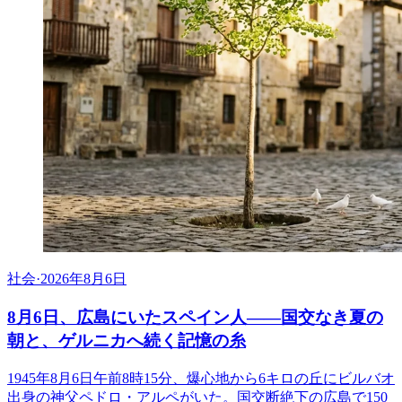
社会
·
2026年8月6日
8月6日、広島にいたスペイン人――国交なき夏の
朝と、ゲルニカへ続く記憶の糸
1945年8月6日午前8時15分、爆心地から6キロの丘にビルバオ
出身の神父ペドロ・アルペがいた。国交断絶下の広島で150