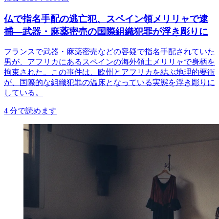
仏で指名手配の逃亡犯、スペイン領メリリャで逮
捕―武器・麻薬密売の国際組織犯罪が浮き彫りに
フランスで武器・麻薬密売などの容疑で指名手配されていた
男が、アフリカにあるスペインの海外領土メリリャで身柄を
拘束された。この事件は、欧州とアフリカを結ぶ地理的要衝
が、国際的な組織犯罪の温床となっている実態を浮き彫りに
している。
4
分で読めます