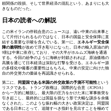
頼関係の毀損、そして世界経済の混乱という、あまりにも大
きなものだった。
日本の読者への解説
この米イランの停戦合意のニュースは、遠い中東の出来事と
して片付けられるものではなく、日本の国益と安全保障に直
結する重要な示唆を含んでいる。第一に、
エネルギー安全保
障の脆弱性
が改めて浮き彫りになった。日本の輸入原油の約
9割は中東に依存しており、その大半がホルムズ海峡を通過
する。今回の紛争のように海峡が封鎖されれば、原油価格の
高騰を通じて日本経済は深刻な打撃を受ける。エネルギー源
の多様化や備蓄の重要性はもちろん、中東の安定に向けた独
自の外交努力の価値を再認識させられる。
第二に、
同盟国である米国の外交政策の予測不可能性
という
リスクである。トランプ政権は、国際的な合意（JCPOA）
から一方的に離脱し、最大限の圧力をかけた末に軍事衝突を
引き起こし、最終的には国益を損なう形で大幅な譲歩を余儀
なくされた。このような振れ幅の大きい政策決定は、同盟国
である日本にとって、追随すべき指針を見出すことを極めて