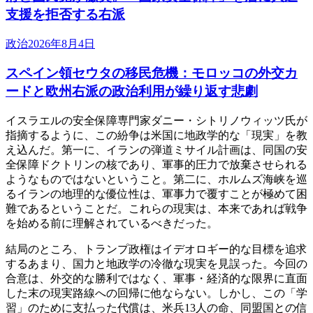
支援を拒否する右派
政治
2026年8月4日
スペイン領セウタの移民危機：モロッコの外交カ
ードと欧州右派の政治利用が繰り返す悲劇
イスラエルの安全保障専門家ダニー・シトリノウィッツ氏が
指摘するように、この紛争は米国に地政学的な「現実」を教
え込んだ。第一に、イランの弾道ミサイル計画は、同国の安
全保障ドクトリンの核であり、軍事的圧力で放棄させられる
ようなものではないということ。第二に、ホルムズ海峡を巡
るイランの地理的な優位性は、軍事力で覆すことが極めて困
難であるということだ。これらの現実は、本来であれば戦争
を始める前に理解されているべきだった。
結局のところ、トランプ政権はイデオロギー的な目標を追求
するあまり、国力と地政学の冷徹な現実を見誤った。今回の
合意は、外交的な勝利ではなく、軍事・経済的な限界に直面
した末の現実路線への回帰に他ならない。しかし、この「学
習」のために支払った代償は、米兵13人の命、同盟国との信