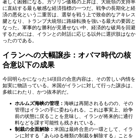
著しく困難になる。ガソリン価格の上昇は、大統領の支持率
に直結する最も敏感な経済指標の一つだ。戦争の長期化と経
済の悪化という二重苦は、選挙を戦う上で致命的なアキレス
腱となり、トランプ大統領に路線転換を強いる最大の要因と
なった。軍事的な勝利が見通せない中、経済的な破局を回避
するためには、イランとの対話に応じる以外に選択肢はなか
ったのである。
イランへの大幅譲歩：オバマ時代の核
合意以下の成果
今回明らかになった14項目の合意内容は、その苦しい内情を
如実に物語っている。米国がイランに対して行った譲歩は、
多岐にわたり、かつ抜本的だ。
ホルムズ海峡の管理：
海峡は再開されるものの、その
管理はイランの手に委ねられる。これは事実上、紛争
前の状態に戻ることを意味し、イランが将来的に通行
料などを課す可能性も残されている。
制裁の全面解除：
米国は最終合意の一環として、イラ
ンに対する「あらゆる種類の制裁を解除する」ことを