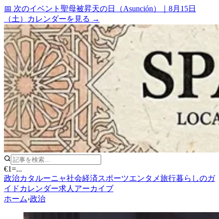
📅 次のイベント
聖母被昇天の日（Asunción）
｜
8月15日
（土）
カレンダーを見る →
€1
=
...
政治
カタルーニャ
社会
経済
スポーツ
エンタメ
旅行
暮らしのガ
イド
カレンダー
求人
アーカイブ
ホーム
›
政治