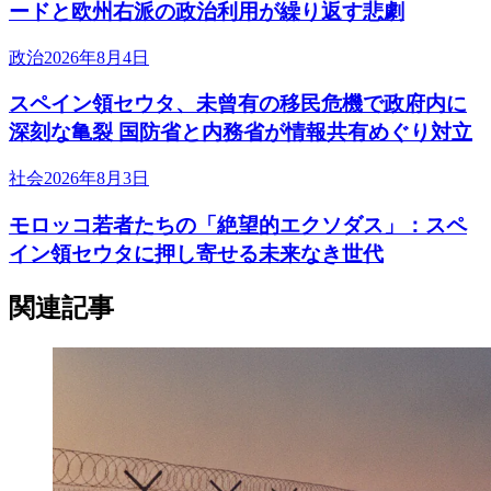
ードと欧州右派の政治利用が繰り返す悲劇
政治
2026年8月4日
スペイン領セウタ、未曾有の移民危機で政府内に
深刻な亀裂 国防省と内務省が情報共有めぐり対立
社会
2026年8月3日
モロッコ若者たちの「絶望的エクソダス」：スペ
イン領セウタに押し寄せる未来なき世代
関連記事