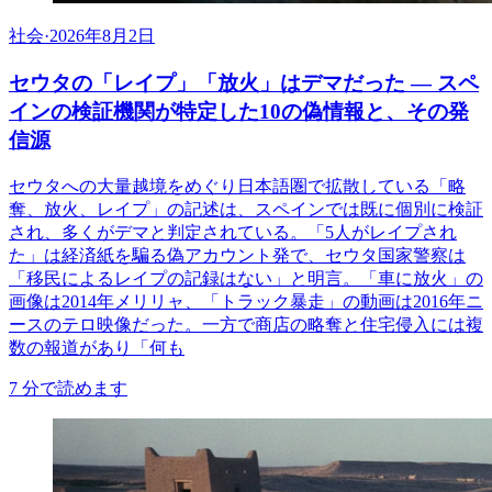
社会
·
2026年8月2日
セウタの「レイプ」「放火」はデマだった ― スペ
インの検証機関が特定した10の偽情報と、その発
信源
セウタへの大量越境をめぐり日本語圏で拡散している「略
奪、放火、レイプ」の記述は、スペインでは既に個別に検証
され、多くがデマと判定されている。「5人がレイプされ
た」は経済紙を騙る偽アカウント発で、セウタ国家警察は
「移民によるレイプの記録はない」と明言。「車に放火」の
画像は2014年メリリャ、「トラック暴走」の動画は2016年ニ
ースのテロ映像だった。一方で商店の略奪と住宅侵入には複
数の報道があり「何も
7
分で読めます