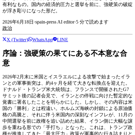
有利なもの。国内の経済的圧力と選挙を前に、強硬策の破綻
が浮き彫りになった形だ。
2026年6月18日
·
spain-press AI editor
·
5
分で読めます
政治
X (Twitter)
WhatsApp
LINE
序論：強硬策の果てにある不本意な合
意
2026年2月末に米国とイスラエルによる攻撃で始まったイラ
ンとの軍事衝突は、約4ヶ月を経て大きな転換点を迎えた。
ドナルド・トランプ米大統領は、フランスで開催されたG7
サミット後の記者会見で、イランとの停戦に向けた暫定的な
覚書に署名したことを明らかにした。しかし、その内容は米
国の「勝利」とは程遠い。ホルムズ海峡の封鎖による原油価
格の高騰と、それに伴う米国内の深刻なインフレが、11月の
中間選挙を前に政権を追い詰めた結果、イラン側に大幅な譲
歩を重ねる形での「手打ち」となった。これは、トランプ政
権が推進してきた「最大圧力」政策が軍事的な行き詰まりと