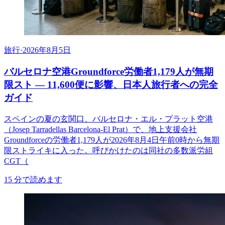
旅行
·
2026年8月5日
バルセロナ空港Groundforce労働者1,179人が無期
限スト ― 11,600便に影響、日本人旅行者への完全
ガイド
スペインの夏の玄関口、バルセロナ・エル・プラット空港
（Josep Tarradellas Barcelona-El Prat）で、地上支援会社
Groundforceの労働者1,179人が2026年8月4日午前0時から無期
限ストライキに入った。呼びかけたのは同社の多数派労組
CGT（
15
分で読めます