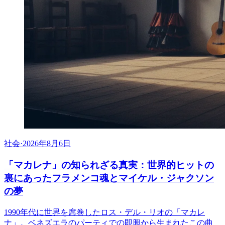
社会
·
2026年8月6日
「マカレナ」の知られざる真実：世界的ヒットの
裏にあったフラメンコ魂とマイケル・ジャクソン
の夢
1990年代に世界を席巻したロス・デル・リオの「マカレ
ナ」。ベネズエラのパーティでの即興から生まれたこの曲