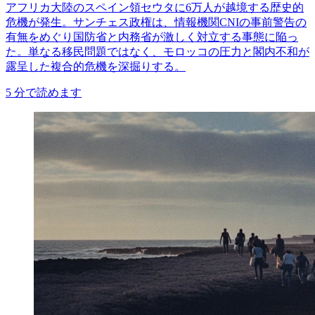
アフリカ大陸のスペイン領セウタに6万人が越境する歴史的
危機が発生。サンチェス政権は、情報機関CNIの事前警告の
有無をめぐり国防省と内務省が激しく対立する事態に陥っ
た。単なる移民問題ではなく、モロッコの圧力と閣内不和が
露呈した複合的危機を深掘りする。
5
分で読めます