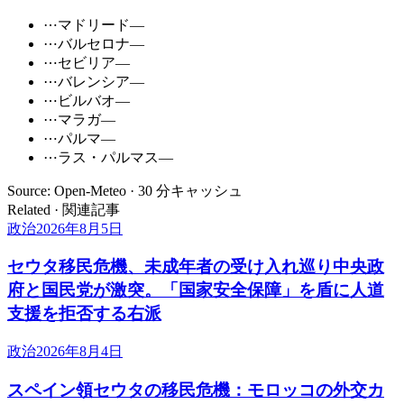
⋯
マドリード
—
⋯
バルセロナ
—
⋯
セビリア
—
⋯
バレンシア
—
⋯
ビルバオ
—
⋯
マラガ
—
⋯
パルマ
—
⋯
ラス・パルマス
—
Source: Open-Meteo · 30 分キャッシュ
Related · 関連記事
政治
2026年8月5日
セウタ移民危機、未成年者の受け入れ巡り中央政
府と国民党が激突。「国家安全保障」を盾に人道
支援を拒否する右派
政治
2026年8月4日
スペイン領セウタの移民危機：モロッコの外交カ