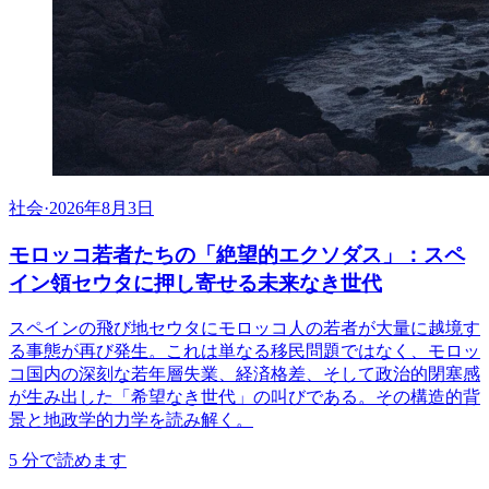
社会
·
2026年8月3日
モロッコ若者たちの「絶望的エクソダス」：スペ
イン領セウタに押し寄せる未来なき世代
スペインの飛び地セウタにモロッコ人の若者が大量に越境す
る事態が再び発生。これは単なる移民問題ではなく、モロッ
コ国内の深刻な若年層失業、経済格差、そして政治的閉塞感
が生み出した「希望なき世代」の叫びである。その構造的背
景と地政学的力学を読み解く。
5
分で読めます