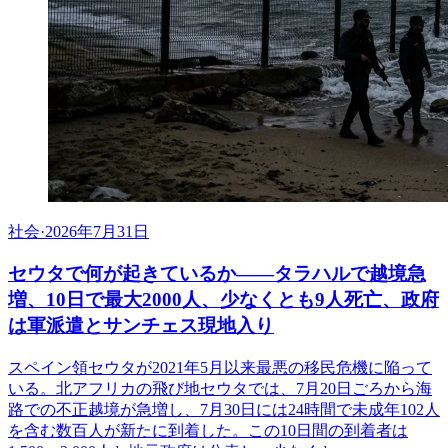
社会
·
2026年7月31日
セウタで何が起きているか——タラハルで越境急
増、10日で最大2000人、少なくとも9人死亡、政府
は軍派遣とサンチェス現地入り
スペイン領セウタが2021年5月以来最悪の移民危機に陥って
いる。北アフリカの飛び地セウタでは、7月20日ごろから海
路での不正越境が急増し、7月30日には24時間で未成年102人
を含む数百人が新たに到着した。この10日間の到着者は