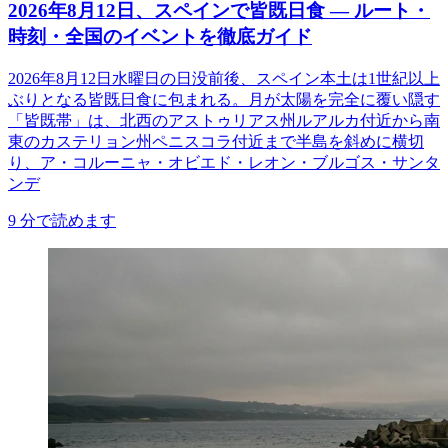
2026年8月12日、スペインで皆既日食 ― ルート・
時刻・全国のイベントを徹底ガイド
2026年8月12日水曜日の日没前後、スペイン本土は1世紀以上
ぶりとなる皆既日食に包まれる。月が太陽を完全に覆い隠す
「皆既帯」は、北西のアストゥリアス州ルアルカ付近から南
東のカステリョン州ペニスコラ付近まで半島を斜めに横切
り、ア・コルーニャ・オビエド・レオン・ブルゴス・サンタ
ンデ
9
分で読めます