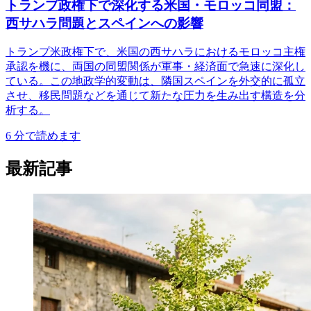
トランプ政権下で深化する米国・モロッコ同盟：
西サハラ問題とスペインへの影響
トランプ米政権下で、米国の西サハラにおけるモロッコ主権
承認を機に、両国の同盟関係が軍事・経済面で急速に深化し
ている。この地政学的変動は、隣国スペインを外交的に孤立
させ、移民問題などを通じて新たな圧力を生み出す構造を分
析する。
6
分で読めます
最新記事