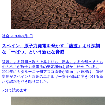
社会
·
2026年8月6日
スペイン、原子力発電を脅かす「熱波」より深刻
な「干ばつ」という新たな脅威
猛暑による河川水温の上昇よりも、渇水による冷却水そのも
のの不足が原子力発電所の安定稼働を脅かし始めている。
2024年にカタルーニャ州アスコ原発が直面した危機は、気候
変動がスペインと欧州のエネルギー安全保障に突きつける新
たな課題を浮き彫りにした。
5
分で読めます