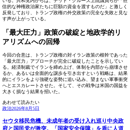
いる。共和党内からは、テッド・クルーズ上院議員らが「狂
信的な神権政治家たちに巨額の資金を渡すものだ」と激しく
反発しており、トランプ政権の外交政策の完全な失敗と見な
す声が上がっている。
「最大圧力」政策の破綻と地政学的リ
アリズムへの回帰
今回の合意は、トランプ政権の対イラン政策の根幹であった
「最大圧力」アプローチが完全に破綻したことを示してい
る。経済制裁でイランを締め上げ、体制を内部から崩壊させ
るか、あるいは全面的な譲歩を引き出すという戦略は、結果
的にイランをより強硬な姿勢に追い込み、望まない軍事衝突
へとエスカレートさせた。そして、その戦争は米国の国益を
大きく損なう結果を招いた。
あわせて読みたい
政治
2026年8月5日
セウタ移民危機、未成年者の受け入れ巡り中央政
府と国民党が激突。「国家安全保障」を盾に人道