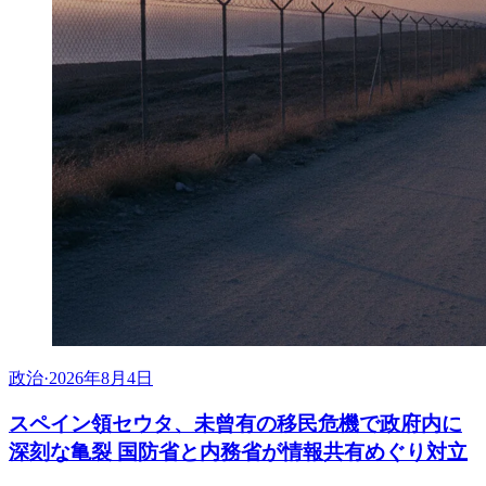
政治
·
2026年8月4日
スペイン領セウタ、未曾有の移民危機で政府内に
深刻な亀裂 国防省と内務省が情報共有めぐり対立