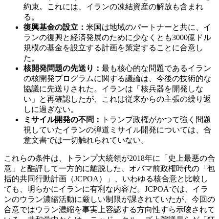
約束。これには、イランの凍結資産の解放も含まれ
る。
復興基金の設立：
米国は地域のパートナーと共に、イ
ランの復興と経済発展のために少なくとも3000億ドル
規模の基金を設立する計画を策定することに合意し
た。
核開発問題の先送り：
最も核心的な問題であるイラン
の核開発プログラムに関する議論は、今後の技術的な
協議に先送りされた。イランは「核兵器を開発しな
い」と再確認したが、これは従来からの主張の繰り返
しに過ぎない。
ミサイル開発の不問：
トランプ政権がかつて強く問題
視していたイランの弾道ミサイル開発については、合
意文書では一切触れられていない。
これらの条件は、トランプ大統領が2018年に「史上最悪の合
意」と酷評して一方的に離脱した、オバマ前政権時代の「包
括的共同行動計画（JCPOA）」、いわゆる核合意と比較し
ても、明らかにイランに有利な内容だ。JCPOAでは、イラ
ンのウラン濃縮活動に厳しい制限が課されていたが、今回の
合意ではウラン濃縮を事実上容認する方向性すら示唆されて