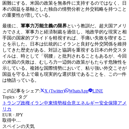
困難にする。米国の政策を無条件に支持するのではなく、日
本の国益を基軸とした独自の情勢分析と外交戦略を持つこと
の重要性が増している。
最後に、
軍事力万能主義の限界
という教訓だ。超大国アメリ
カでさえ、軍事力と経済制裁を過信し、地政学的な現実と相
手国の国家的プライドを軽視すれば、手痛い失敗を喫するこ
とを示した。日本は伝統的にイランと良好な外交関係を維持
してきた歴史がある。対話と協調を重視する日本の外交スタ
イルは、時として「弱腰」と批判されることもあるが、今回
の米国の失敗は、むしろ力一辺倒の政策がもたらす危険性を
示している。複雑な国際情勢において、粘り強い外交こそが
国益を守る上で最も現実的な選択肢であることを、この一件
は物語っている。
この記事をシェア:
X (Twitter)
WhatsApp
LINE
Topics · タグ
トランプ政権
イラン
中東情勢
核合意
エネルギー安全保障
アメ
リカ
EUR · JPY
取得中…
スペインの天気