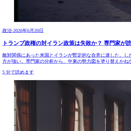
政治
·
2026年6月20日
トランプ政権の対イラン政策は失敗か？ 専門家が
敵対関係にあった米国とイランが暫定的な合意に達した。し
方が強い。専門家の分析から、中東の勢力図を塗り替えかね
5
分で読めます