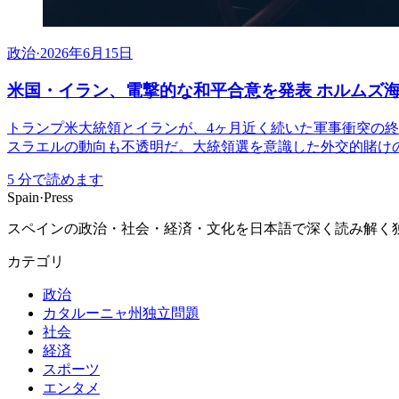
政治
·
2026年6月15日
米国・イラン、電撃的な和平合意を発表 ホルムズ
トランプ米大統領とイランが、4ヶ月近く続いた軍事衝突の
スラエルの動向も不透明だ。大統領選を意識した外交的賭け
5
分で読めます
Spain
·
Press
スペインの政治・社会・経済・文化を日本語で深く読み解く独立
カテゴリ
政治
カタルーニャ州独立問題
社会
経済
スポーツ
エンタメ