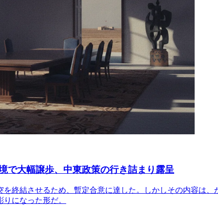
境で大幅譲歩、中東政策の行き詰まり露呈
事衝突を終結させるため、暫定合意に達した。しかしその内容は
彫りになった形だ。