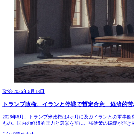
政治
·
2026年6月18日
トランプ政権、イランと停戦で暫定合意 経済的苦
2026年6月、トランプ米政権は4ヶ月に及ぶイランとの軍
もの。国内の経済的圧力と選挙を前に、強硬策の破綻が浮き