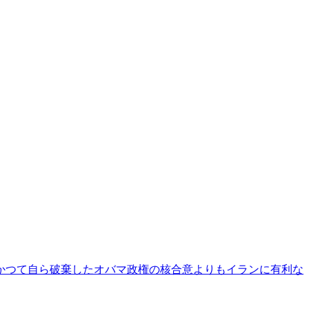
、かつて自ら破棄したオバマ政権の核合意よりもイランに有利な