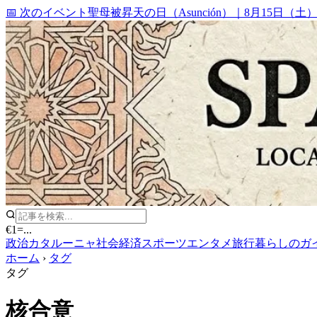
📅 次のイベント
聖母被昇天の日（Asunción）
｜
8月15日（土
€1
=
...
政治
カタルーニャ
社会
経済
スポーツ
エンタメ
旅行
暮らしのガ
ホーム
›
タグ
タグ
核合意