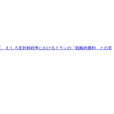
く、むしろ非対称戦争におけるイランの「戦略的勝利」との見