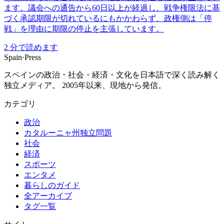
ます。議会への通告から60日以上が経過し、戦争権限法に基
づく承認期限が切れているにもかかわらず、政権側は「停
戦」を理由に期限の停止を主張しています。
2
分で読めます
Spain
·
Press
スペインの政治・社会・経済・文化を日本語で深く読み解く
独立メディア。 2005年以来、現地から発信。
カテゴリ
政治
カタルーニャ州独立問題
社会
経済
スポーツ
エンタメ
暮らしのガイド
全アーカイブ
タグ一覧