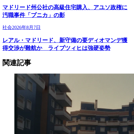
マドリード州公社の高級住宅購入、アユソ政権に
汚職事件「プニカ」の影
社会
2026年8月7日
レアル・マドリード、新守備の要ディオマンデ獲
得交渉が難航か ライプツィヒは強硬姿勢
関連記事