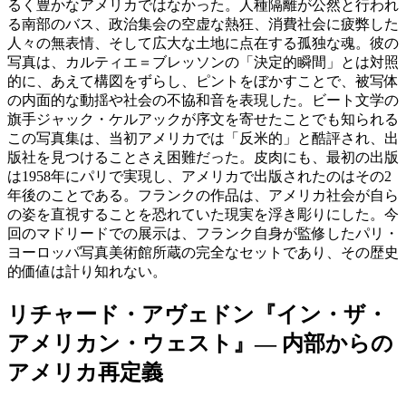
るく豊かなアメリカではなかった。人種隔離が公然と行われ
る南部のバス、政治集会の空虚な熱狂、消費社会に疲弊した
人々の無表情、そして広大な土地に点在する孤独な魂。彼の
写真は、カルティエ＝ブレッソンの「決定的瞬間」とは対照
的に、あえて構図をずらし、ピントをぼかすことで、被写体
の内面的な動揺や社会の不協和音を表現した。ビート文学の
旗手ジャック・ケルアックが序文を寄せたことでも知られる
この写真集は、当初アメリカでは「反米的」と酷評され、出
版社を見つけることさえ困難だった。皮肉にも、最初の出版
は1958年にパリで実現し、アメリカで出版されたのはその2
年後のことである。フランクの作品は、アメリカ社会が自ら
の姿を直視することを恐れていた現実を浮き彫りにした。今
回のマドリードでの展示は、フランク自身が監修したパリ・
ヨーロッパ写真美術館所蔵の完全なセットであり、その歴史
的価値は計り知れない。
リチャード・アヴェドン『イン・ザ・
アメリカン・ウェスト』— 内部からの
アメリカ再定義