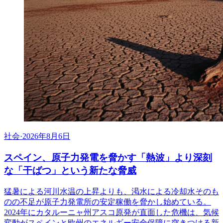
社会
·
2026年8月6日
スペイン、原子力発電を脅かす「熱波」より深刻
な「干ばつ」という新たな脅威
猛暑による河川水温の上昇よりも、渇水による冷却水そのも
のの不足が原子力発電所の安定稼働を脅かし始めている。
2024年にカタルーニャ州アスコ原発が直面した危機は、気候
変動がスペインと欧州のエネルギー安全保障に突きつける新