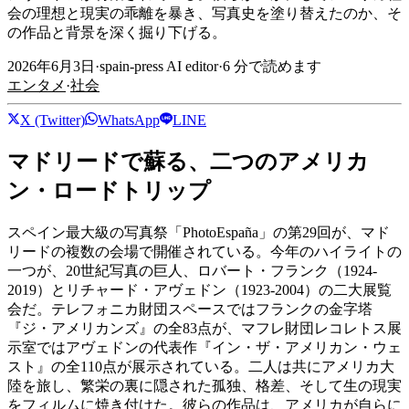
会の理想と現実の乖離を暴き、写真史を塗り替えたのか、そ
の作品と背景を深く掘り下げる。
2026年6月3日
·
spain-press AI editor
·
6
分で読めます
エンタメ
·
社会
X (Twitter)
WhatsApp
LINE
マドリードで蘇る、二つのアメリカ
ン・ロードトリップ
スペイン最大級の写真祭「PhotoEspaña」の第29回が、マド
リードの複数の会場で開催されている。今年のハイライトの
一つが、20世紀写真の巨人、ロバート・フランク（1924-
2019）とリチャード・アヴェドン（1923-2004）の二大展覧
会だ。テレフォニカ財団スペースではフランクの金字塔
『ジ・アメリカンズ』の全83点が、マフレ財団レコレトス展
示室ではアヴェドンの代表作『イン・ザ・アメリカン・ウェ
スト』の全110点が展示されている。二人は共にアメリカ大
陸を旅し、繁栄の裏に隠された孤独、格差、そして生の現実
をフィルムに焼き付けた。彼らの作品は、アメリカが自らに