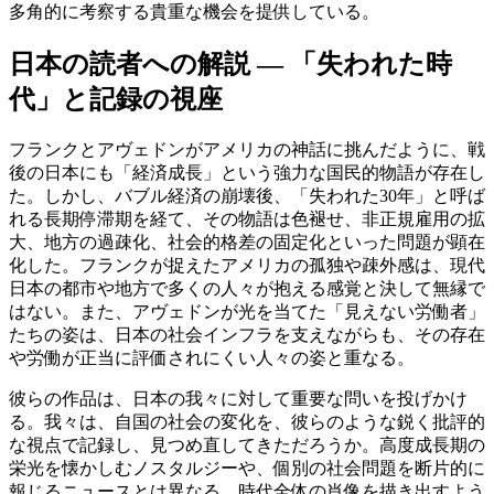
多角的に考察する貴重な機会を提供している。
日本の読者への解説 — 「失われた時
代」と記録の視座
フランクとアヴェドンがアメリカの神話に挑んだように、戦
後の日本にも「経済成長」という強力な国民的物語が存在し
た。しかし、バブル経済の崩壊後、「失われた30年」と呼ば
れる長期停滞期を経て、その物語は色褪せ、非正規雇用の拡
大、地方の過疎化、社会的格差の固定化といった問題が顕在
化した。フランクが捉えたアメリカの孤独や疎外感は、現代
日本の都市や地方で多くの人々が抱える感覚と決して無縁で
はない。また、アヴェドンが光を当てた「見えない労働者」
たちの姿は、日本の社会インフラを支えながらも、その存在
や労働が正当に評価されにくい人々の姿と重なる。
彼らの作品は、日本の我々に対して重要な問いを投げかけ
る。我々は、自国の社会の変化を、彼らのような鋭く批評的
な視点で記録し、見つめ直してきただろうか。高度成長期の
栄光を懐かしむノスタルジーや、個別の社会問題を断片的に
報じるニュースとは異なる、時代全体の肖像を描き出すよう