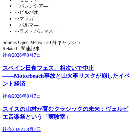
⋯
バレンシア
—
⋯
ビルバオ
—
⋯
マラガ
—
⋯
パルマ
—
⋯
ラス・パルマス
—
Source: Open-Meteo · 30 分キャッシュ
Related · 関連記事
社会
2026年8月7日
スペイン日食フェス、相次いで中止
――Motorbeach事故と山火事リスクが崩したイベ
ント経済
社会
2026年8月7日
スイスの山村が育むクラシックの未来：ヴェルビ
エ音楽祭という「実験室」
社会
2026年8月7日