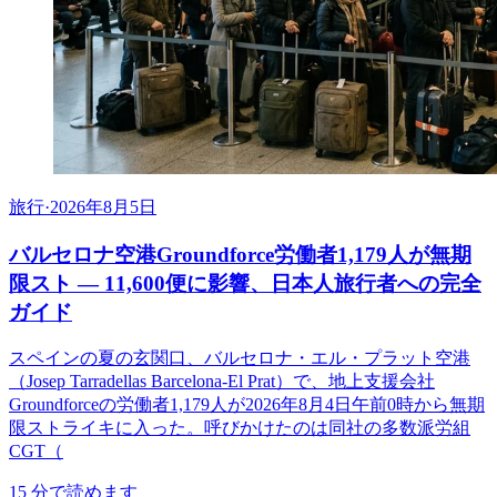
旅行
·
2026年8月5日
バルセロナ空港Groundforce労働者1,179人が無期
限スト ― 11,600便に影響、日本人旅行者への完全
ガイド
スペインの夏の玄関口、バルセロナ・エル・プラット空港
（Josep Tarradellas Barcelona-El Prat）で、地上支援会社
Groundforceの労働者1,179人が2026年8月4日午前0時から無期
限ストライキに入った。呼びかけたのは同社の多数派労組
CGT（
15
分で読めます