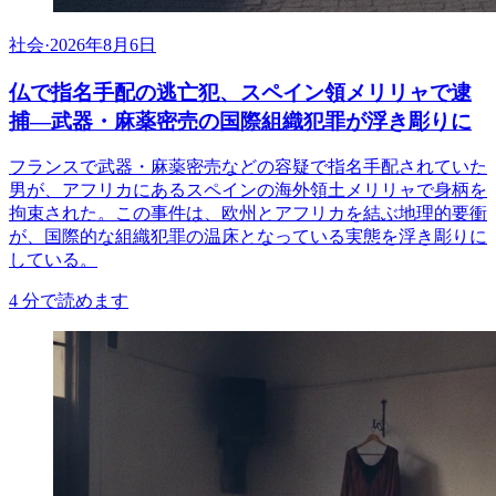
社会
·
2026年8月6日
仏で指名手配の逃亡犯、スペイン領メリリャで逮
捕―武器・麻薬密売の国際組織犯罪が浮き彫りに
フランスで武器・麻薬密売などの容疑で指名手配されていた
男が、アフリカにあるスペインの海外領土メリリャで身柄を
拘束された。この事件は、欧州とアフリカを結ぶ地理的要衝
が、国際的な組織犯罪の温床となっている実態を浮き彫りに
している。
4
分で読めます