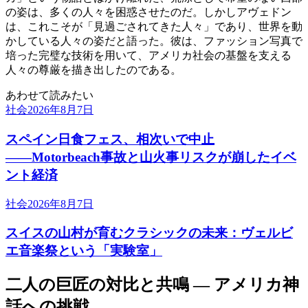
の姿は、多くの人々を困惑させたのだ。しかしアヴェドン
は、これこそが「見過ごされてきた人々」であり、世界を動
かしている人々の姿だと語った。彼は、ファッション写真で
培った完璧な技術を用いて、アメリカ社会の基盤を支える
人々の尊厳を描き出したのである。
あわせて読みたい
社会
2026年8月7日
スペイン日食フェス、相次いで中止
――Motorbeach事故と山火事リスクが崩したイベ
ント経済
社会
2026年8月7日
スイスの山村が育むクラシックの未来：ヴェルビ
エ音楽祭という「実験室」
二人の巨匠の対比と共鳴 — アメリカ神
話への挑戦