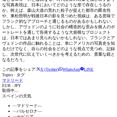
な写真表現は、日本においてどのような形で存在しうるの
か。例えば、森山大道の荒れた粒子が捉えた都市の匿名性
や、東松照明が戦後日本の影を見つめた視線は、ある意味で
フランク的なアプローチと通じるものがあるかもしれない。
しかし、アヴェドンのように社会の構造的な歪みを個人のポ
ートレートを通して告発するような大規模なプロジェクト
は、日本ではあまり見られないかもしれない。フランクとア
ヴェドンの作品に触れることは、単にアメリカの写真史を知
るだけでなく、自らの社会をどのような視点で見つめ、記録
し、次世代に伝えていくべきかを考えるための、貴重な鏡と
なるだろう。
この記事をシェア:
X (Twitter)
WhatsApp
LINE
Topics · タグ
マドリード
EUR · JPY
取得中…
スペインの天気
⋯
マドリード
—
⋯
バルセロナ
—
⋯
セビリア
—