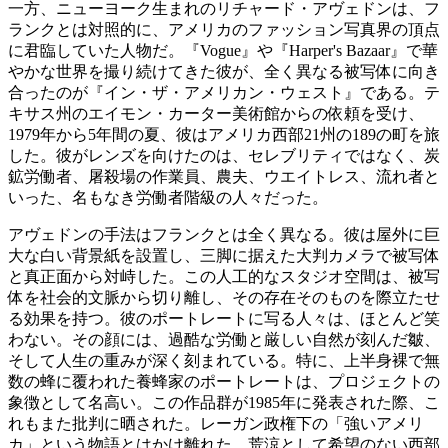
一方、ニューヨーク生まれのリチャード・アヴェドンは、フ
ランクとは対照的に、アメリカのファッション写真界の頂点
に君臨していた人物だ。『Vogue』や『Harper's Bazaar』で華
やかな世界を撮り続けてきた彼が、全く異なる被写体に向き
合ったのが『イン・ザ・アメリカン・ウェスト』である。テ
キサス州のエイモン・カーター美術館からの依頼を受け、
1979年から5年間の夏、彼はアメリカ西部21州の189の町を旅
した。彼がレンズを向けたのは、セレブリティではなく、炭
鉱労働者、屠殺場の作業員、農夫、ウエイトレス、流れ者と
いった、名もなき労働者階級の人々だった。
アヴェドンの手法はフランクとは全く異なる。彼は屋外に巨
大な白い背景紙を設置し、三脚に据えた大判カメラで被写体
と真正面から対峙した。この人工的なスタジオ空間は、被写
体を社会的文脈から切り離し、その存在そのものを際立たせ
る効果を持つ。彼のポートレートに写る人々は、ほとんど笑
わない。その顔には、過酷な労働と厳しい自然が刻んだ皺、
そして人生の重みが深く刻まれている。特に、上半身裸で無
数の蜂に覆われた養蜂家のポートレートは、プロジェクトの
象徴として名高い。この作品群が1985年に発表された際、こ
れもまた批判に晒された。レーガン政権下の「強いアメリ
カ」という物語とはかけ離れた、荒涼として希望のない西部