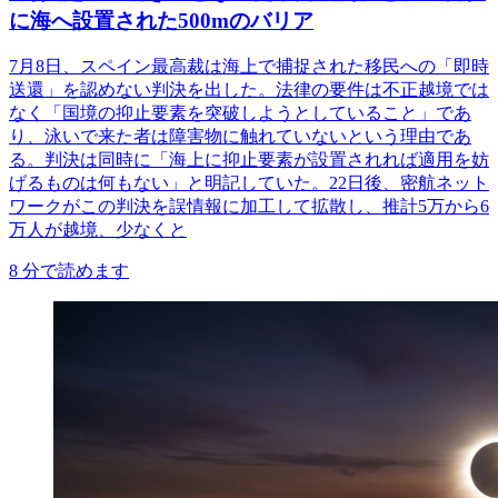
に海へ設置された500mのバリア
7月8日、スペイン最高裁は海上で捕捉された移民への「即時
送還」を認めない判決を出した。法律の要件は不正越境では
なく「国境の抑止要素を突破しようとしていること」であ
り、泳いで来た者は障害物に触れていないという理由であ
る。判決は同時に「海上に抑止要素が設置されれば適用を妨
げるものは何もない」と明記していた。22日後、密航ネット
ワークがこの判決を誤情報に加工して拡散し、推計5万から6
万人が越境、少なくと
8
分で読めます