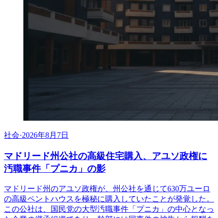
社会
·
2026年8月7日
マドリード州公社の高級住宅購入、アユソ政権に
汚職事件「プニカ」の影
マドリード州のアユソ政権が、州公社を通じて630万ユーロ
の高級ペントハウスを極秘に購入していたことが発覚した。
この公社は、国民党の大型汚職事件「プニカ」の中心となっ