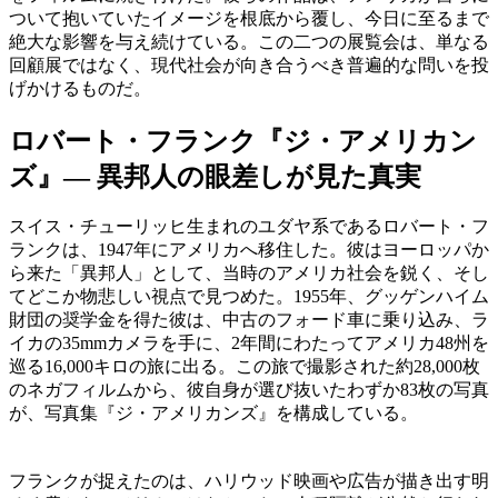
ついて抱いていたイメージを根底から覆し、今日に至るまで
絶大な影響を与え続けている。この二つの展覧会は、単なる
回顧展ではなく、現代社会が向き合うべき普遍的な問いを投
げかけるものだ。
ロバート・フランク『ジ・アメリカン
ズ』— 異邦人の眼差しが見た真実
スイス・チューリッヒ生まれのユダヤ系であるロバート・フ
ランクは、1947年にアメリカへ移住した。彼はヨーロッパか
ら来た「異邦人」として、当時のアメリカ社会を鋭く、そし
てどこか物悲しい視点で見つめた。1955年、グッゲンハイム
財団の奨学金を得た彼は、中古のフォード車に乗り込み、ラ
イカの35mmカメラを手に、2年間にわたってアメリカ48州を
巡る16,000キロの旅に出る。この旅で撮影された約28,000枚
のネガフィルムから、彼自身が選び抜いたわずか83枚の写真
が、写真集『ジ・アメリカンズ』を構成している。
フランクが捉えたのは、ハリウッド映画や広告が描き出す明