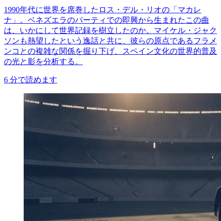
1990年代に世界を席巻したロス・デル・リオの「マカレ
ナ」。ベネズエラのパーティでの即興から生まれたこの曲
は、いかにして世界記録を樹立したのか。マイケル・ジャク
ソンも熱望したという逸話と共に、彼らの原点であるフラメ
ンコとの複雑な関係を掘り下げ、スペイン文化の世界的普及
の光と影を分析する。
6
分で読めます