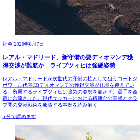
社会
·
2026年8月7日
レアル・マドリード、新守備の要ディオマンデ獲
得交渉が難航か ライプツィヒは強硬姿勢
レアル・マドリードが次世代の守備の柱として狙うコートジ
ボワール代表CBディオマンデの獲得交渉が佳境を迎えてい
る。所属するライプツィヒは強気の姿勢を崩さず、選手を合
宿に合流させた。現代サッカーにおける移籍金の高騰とクラ
ブ間の交渉戦術を象徴する事例を読み解く。
5
分で読めます