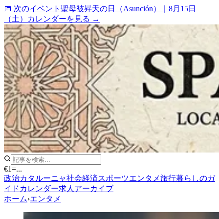
📅 次のイベント
聖母被昇天の日（Asunción）
｜
8月15日
（土）
カレンダーを見る →
€1
=
...
政治
カタルーニャ
社会
経済
スポーツ
エンタメ
旅行
暮らしのガ
イド
カレンダー
求人
アーカイブ
ホーム
›
エンタメ