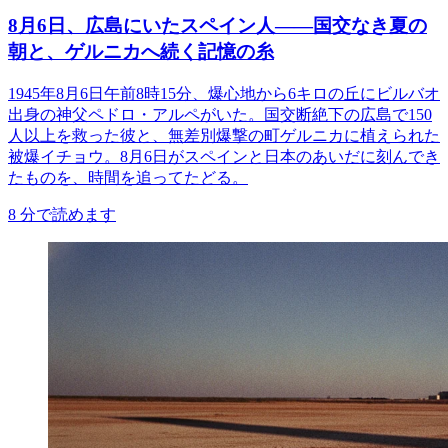
8月6日、広島にいたスペイン人――国交なき夏の
朝と、ゲルニカへ続く記憶の糸
1945年8月6日午前8時15分、爆心地から6キロの丘にビルバオ
出身の神父ペドロ・アルペがいた。国交断絶下の広島で150
人以上を救った彼と、無差別爆撃の町ゲルニカに植えられた
被爆イチョウ。8月6日がスペインと日本のあいだに刻んでき
たものを、時間を追ってたどる。
8
分で読めます