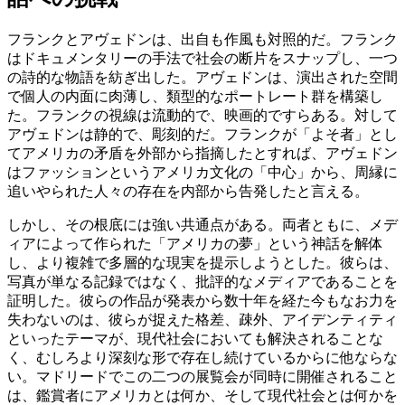
フランクとアヴェドンは、出自も作風も対照的だ。フランク
はドキュメンタリーの手法で社会の断片をスナップし、一つ
の詩的な物語を紡ぎ出した。アヴェドンは、演出された空間
で個人の内面に肉薄し、類型的なポートレート群を構築し
た。フランクの視線は流動的で、映画的ですらある。対して
アヴェドンは静的で、彫刻的だ。フランクが「よそ者」とし
てアメリカの矛盾を外部から指摘したとすれば、アヴェドン
はファッションというアメリカ文化の「中心」から、周縁に
追いやられた人々の存在を内部から告発したと言える。
しかし、その根底には強い共通点がある。両者ともに、メデ
ィアによって作られた「アメリカの夢」という神話を解体
し、より複雑で多層的な現実を提示しようとした。彼らは、
写真が単なる記録ではなく、批評的なメディアであることを
証明した。彼らの作品が発表から数十年を経た今もなお力を
失わないのは、彼らが捉えた格差、疎外、アイデンティティ
といったテーマが、現代社会においても解決されることな
く、むしろより深刻な形で存在し続けているからに他ならな
い。マドリードでこの二つの展覧会が同時に開催されること
は、鑑賞者にアメリカとは何か、そして現代社会とは何かを