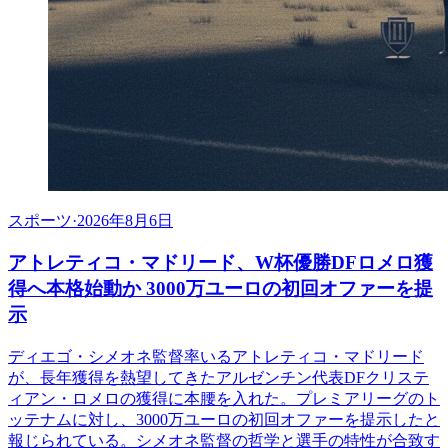
スポーツ
·
2026年8月6日
アトレティコ・マドリード、W杯優勝DFロメロ獲
得へ本格始動か 3000万ユーロの初回オファーを提
示
ディエゴ・シメオネ監督率いるアトレティコ・マドリード
が、長年獲得を熱望してきたアルゼンチン代表DFクリステ
ィアン・ロメロの獲得に本腰を入れた。プレミアリーグのト
ッテナムに対し、3000万ユーロの初回オファーを提示したと
報じられている。シメオネ監督の哲学と選手の特性が合致す