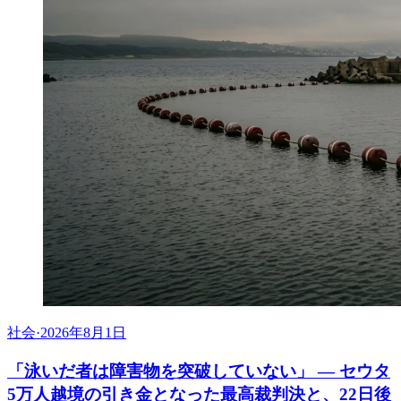
社会
·
2026年8月1日
「泳いだ者は障害物を突破していない」 ― セウタ
5万人越境の引き金となった最高裁判決と、22日後