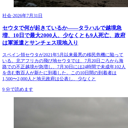
社会
·
2026年7月31日
セウタで何が起きているか——タラハルで越境急
増、10日で最大2000人、少なくとも9人死亡、政府
は軍派遣とサンチェス現地入り
スペイン領セウタが2021年5月以来最悪の移民危機に陥って
いる。北アフリカの飛び地セウタでは、7月20日ごろから海
路での不正越境が急増し、7月30日には24時間で未成年102人
を含む数百人が新たに到着した。この10日間の到着者は
1,500〜2,000人と地元政府は公表し、少なくと
9
分で読めます