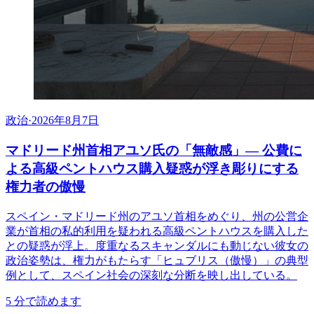
政治
·
2026年8月7日
マドリード州首相アユソ氏の「無敵感」— 公費に
よる高級ペントハウス購入疑惑が浮き彫りにする
権力者の傲慢
スペイン・マドリード州のアユソ首相をめぐり、州の公営企
業が首相の私的利用を疑われる高級ペントハウスを購入した
との疑惑が浮上。度重なるスキャンダルにも動じない彼女の
政治姿勢は、権力がもたらす「ヒュブリス（傲慢）」の典型
例として、スペイン社会の深刻な分断を映し出している。
5
分で読めます