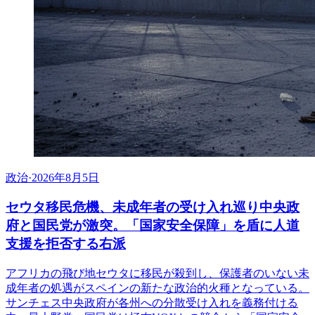
政治
·
2026年8月5日
セウタ移民危機、未成年者の受け入れ巡り中央政
府と国民党が激突。「国家安全保障」を盾に人道
支援を拒否する右派
アフリカの飛び地セウタに移民が殺到し、保護者のいない未
成年者の処遇がスペインの新たな政治的火種となっている。
サンチェス中央政府が各州への分散受け入れを義務付ける