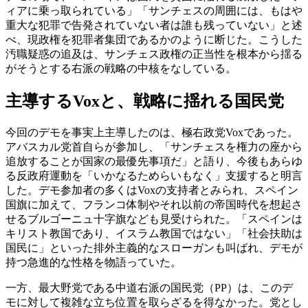
ィアに乗っ取られている」「サンチェスの周囲には、もはや
重大な犯罪で告発されていない者は誰も残っていない」と述
べ、現政権を犯罪者集団であるかのように断じた。こうした
汚職疑惑の追及は、サンチェス政権の正当性を根本から揺る
がそうとする右派の戦略の中核をなしている。
主導するVoxと、戦略に揺れる国民党
今回のデモを事実上主導したのは、極右政党Voxであった。
アバスカル党首自らが参加し、「サンチェスを権力の座から
追放することが国家の最優先事項だ」と語り、今後もあらゆ
る反政府運動を「いかなるためらいもなく」支援すると明言
した。デモ参加者の多くはVoxの支持者とみられ、スペイン
国旗に加えて、フランコ体制やそれ以前の帝国時代を想起さ
せるブルゴーニュ十字旗なども見受けられた。「スペインは
キリスト教国であり、イスラム教国ではない」「社会扶助は
国民に」といった排外主義的なスローガンも叫ばれ、デモが
持つ急進的な性格を物語っていた。
一方、最大野党である中道右派の国民党（PP）は、このデ
モに対して複雑な立ち位置を取らざるを得なかった。党とし