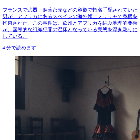
フランスで武器・麻薬密売などの容疑で指名手配されていた
男が、アフリカにあるスペインの海外領土メリリャで身柄を
拘束された。この事件は、欧州とアフリカを結ぶ地理的要衝
が、国際的な組織犯罪の温床となっている実態を浮き彫りに
している。
4
分で読めます