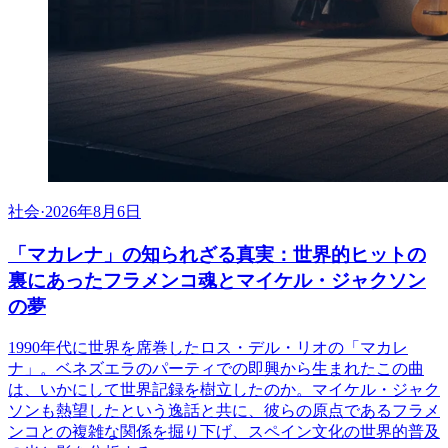
社会
·
2026年8月6日
「マカレナ」の知られざる真実：世界的ヒットの
裏にあったフラメンコ魂とマイケル・ジャクソン
の夢
1990年代に世界を席巻したロス・デル・リオの「マカレ
ナ」。ベネズエラのパーティでの即興から生まれたこの曲
は、いかにして世界記録を樹立したのか。マイケル・ジャク
ソンも熱望したという逸話と共に、彼らの原点であるフラメ
ンコとの複雑な関係を掘り下げ、スペイン文化の世界的普及