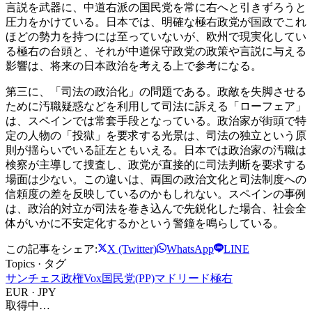
言説を武器に、中道右派の国民党を常に右へと引きずろうと
圧力をかけている。日本では、明確な極右政党が国政でこれ
ほどの勢力を持つには至っていないが、欧州で現実化してい
る極右の台頭と、それが中道保守政党の政策や言説に与える
影響は、将来の日本政治を考える上で参考になる。
第三に、「司法の政治化」の問題である。政敵を失脚させる
ために汚職疑惑などを利用して司法に訴える「ローフェア」
は、スペインでは常套手段となっている。政治家が街頭で特
定の人物の「投獄」を要求する光景は、司法の独立という原
則が揺らいでいる証左ともいえる。日本では政治家の汚職は
検察が主導して捜査し、政党が直接的に司法判断を要求する
場面は少ない。この違いは、両国の政治文化と司法制度への
信頼度の差を反映しているのかもしれない。スペインの事例
は、政治的対立が司法を巻き込んで先鋭化した場合、社会全
体がいかに不安定化するかという警鐘を鳴らしている。
この記事をシェア:
X (Twitter)
WhatsApp
LINE
Topics · タグ
サンチェス政権
Vox
国民党(PP)
マドリード
極右
EUR · JPY
取得中…