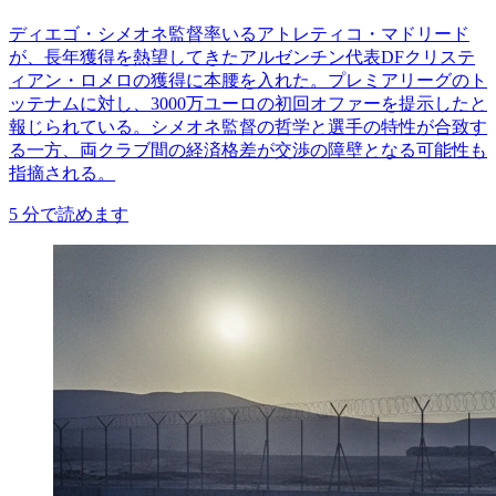
ディエゴ・シメオネ監督率いるアトレティコ・マドリード
が、長年獲得を熱望してきたアルゼンチン代表DFクリステ
ィアン・ロメロの獲得に本腰を入れた。プレミアリーグのト
ッテナムに対し、3000万ユーロの初回オファーを提示したと
報じられている。シメオネ監督の哲学と選手の特性が合致す
る一方、両クラブ間の経済格差が交渉の障壁となる可能性も
指摘される。
5
分で読めます