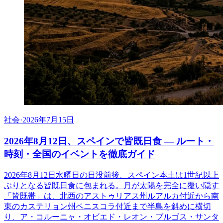
社会
·
2026年7月15日
2026年8月12日、スペインで皆既日食 ― ルート・
時刻・全国のイベントを徹底ガイド
2026年8月12日水曜日の日没前後、スペイン本土は1世紀以上
ぶりとなる皆既日食に包まれる。月が太陽を完全に覆い隠す
「皆既帯」は、北西のアストゥリアス州ルアルカ付近から南
東のカステリョン州ペニスコラ付近まで半島を斜めに横切
り、ア・コルーニャ・オビエド・レオン・ブルゴス・サンタ