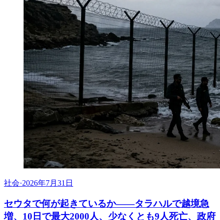
社会
·
2026年7月31日
セウタで何が起きているか——タラハルで越境急
増、10日で最大2000人、少なくとも9人死亡、政府