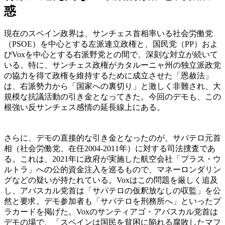
惑
現在のスペイン政界は、サンチェス首相率いる社会労働党
（PSOE）を中心とする左派連立政権と、国民党（PP）およ
びVoxを中心とする右派野党との間で、深刻な対立が続いて
いる。特に、サンチェス政権がカタルーニャ州の独立派政党
の協力を得て政権を維持するために成立させた「恩赦法」
は、右派勢力から「国家への裏切り」と激しく非難され、大
規模な抗議活動の引き金となってきた。今回のデモも、この
根強い反サンチェス感情の延長線上にある。
さらに、デモの直接的な引き金となったのが、サパテロ元首
相（社会労働党、在任2004-2011年）に対する司法捜査であ
る。これは、2021年に政府が実施した航空会社「プラス・ウ
ルトラ」への公的資金注入を巡るもので、マネーロンダリン
グなどの疑いが持たれている。Voxはこの問題を厳しく追及
し、アバスカル党首は「サパテロの仮釈放なしの収監」を公
然と要求。デモ参加者も「サパテロを刑務所へ」といったプ
ラカードを掲げた。Voxのサンティアゴ・アバスカル党首は
デモの場で、「スペインは国民を貧困に陥れる腐敗したマフ