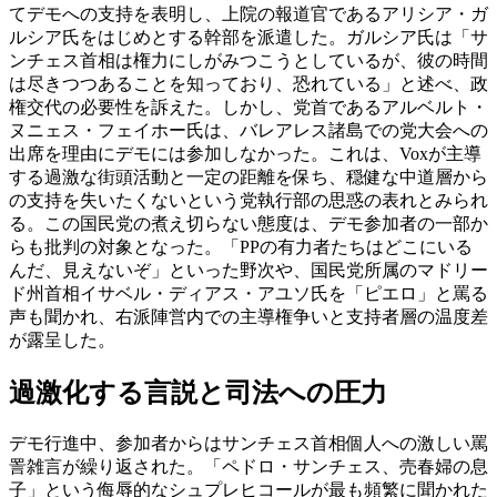
てデモへの支持を表明し、上院の報道官であるアリシア・ガ
ルシア氏をはじめとする幹部を派遣した。ガルシア氏は「サ
ンチェス首相は権力にしがみつこうとしているが、彼の時間
は尽きつつあることを知っており、恐れている」と述べ、政
権交代の必要性を訴えた。しかし、党首であるアルベルト・
ヌニェス・フェイホー氏は、バレアレス諸島での党大会への
出席を理由にデモには参加しなかった。これは、Voxが主導
する過激な街頭活動と一定の距離を保ち、穏健な中道層から
の支持を失いたくないという党執行部の思惑の表れとみられ
る。この国民党の煮え切らない態度は、デモ参加者の一部か
らも批判の対象となった。「PPの有力者たちはどこにいる
んだ、見えないぞ」といった野次や、国民党所属のマドリー
ド州首相イサベル・ディアス・アユソ氏を「ピエロ」と罵る
声も聞かれ、右派陣営内での主導権争いと支持者層の温度差
が露呈した。
過激化する言説と司法への圧力
デモ行進中、参加者からはサンチェス首相個人への激しい罵
詈雑言が繰り返された。「ペドロ・サンチェス、売春婦の息
子」という侮辱的なシュプレヒコールが最も頻繁に聞かれた