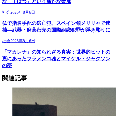
な「干ばつ」という新たな脅威
社会
2026年8月6日
仏で指名手配の逃亡犯、スペイン領メリリャで逮
捕―武器・麻薬密売の国際組織犯罪が浮き彫りに
社会
2026年8月6日
「マカレナ」の知られざる真実：世界的ヒットの
裏にあったフラメンコ魂とマイケル・ジャクソン
の夢
関連記事