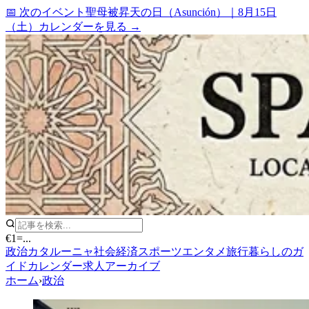
📅 次のイベント
聖母被昇天の日（Asunción）
｜
8月15日
（土）
カレンダーを見る →
€1
=
...
政治
カタルーニャ
社会
経済
スポーツ
エンタメ
旅行
暮らしのガ
イド
カレンダー
求人
アーカイブ
ホーム
›
政治