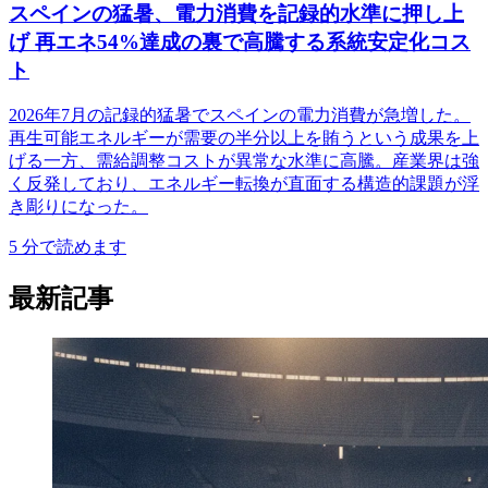
スペインの猛暑、電力消費を記録的水準に押し上
げ 再エネ54%達成の裏で高騰する系統安定化コス
ト
2026年7月の記録的猛暑でスペインの電力消費が急増した。
再生可能エネルギーが需要の半分以上を賄うという成果を上
げる一方、需給調整コストが異常な水準に高騰。産業界は強
く反発しており、エネルギー転換が直面する構造的課題が浮
き彫りになった。
5
分で読めます
最新記事