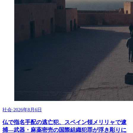
社会
·
2026年8月6日
仏で指名手配の逃亡犯、スペイン領メリリャで逮
捕―武器・麻薬密売の国際組織犯罪が浮き彫りに