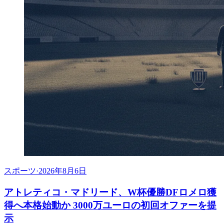
スポーツ
·
2026年8月6日
アトレティコ・マドリード、W杯優勝DFロメロ獲
得へ本格始動か 3000万ユーロの初回オファーを提
示