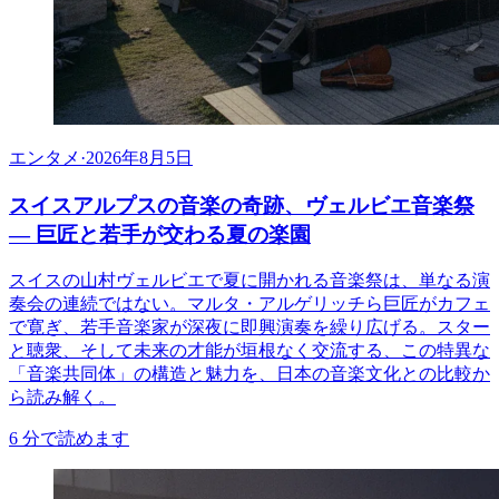
エンタメ
·
2026年8月5日
スイスアルプスの音楽の奇跡、ヴェルビエ音楽祭
— 巨匠と若手が交わる夏の楽園
スイスの山村ヴェルビエで夏に開かれる音楽祭は、単なる演
奏会の連続ではない。マルタ・アルゲリッチら巨匠がカフェ
で寛ぎ、若手音楽家が深夜に即興演奏を繰り広げる。スター
と聴衆、そして未来の才能が垣根なく交流する、この特異な
「音楽共同体」の構造と魅力を、日本の音楽文化との比較か
ら読み解く。
6
分で読めます