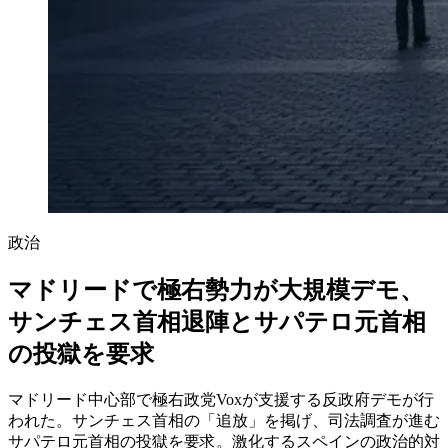
政治
マドリードで極右勢力が大規模デモ、
サンチェス首相退陣とサパテロ元首相
の投獄を要求
マドリード中心部で極右政党Voxが支援する反政府デモが行
われた。サンチェス首相の「追放」を掲げ、司法調査が進む
サパテロ元首相の投獄を要求。激化するスペインの政治的対