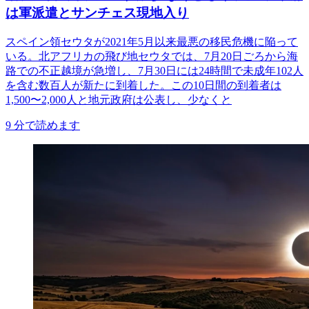
は軍派遣とサンチェス現地入り
スペイン領セウタが2021年5月以来最悪の移民危機に陥って
いる。北アフリカの飛び地セウタでは、7月20日ごろから海
路での不正越境が急増し、7月30日には24時間で未成年102人
を含む数百人が新たに到着した。この10日間の到着者は
1,500〜2,000人と地元政府は公表し、少なくと
9
分で読めます