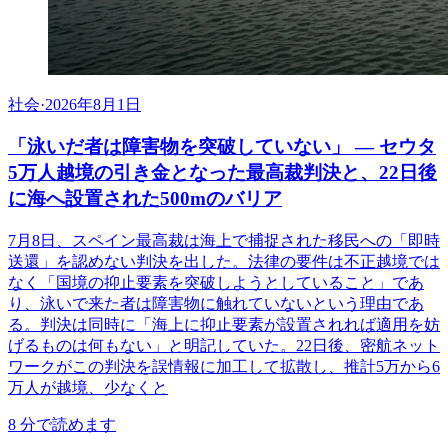
社会
·
2026年8月1日
「泳いだ者は障害物を突破していない」 ― セウタ
5万人越境の引き金となった最高裁判決と、22日後
に海へ設置された500mのバリア
7月8日、スペイン最高裁は海上で捕捉された移民への「即時
送還」を認めない判決を出した。法律の要件は不正越境では
なく「国境の抑止要素を突破しようとしていること」であ
り、泳いで来た者は障害物に触れていないという理由であ
る。判決は同時に「海上に抑止要素が設置されれば適用を妨
げるものは何もない」と明記していた。22日後、密航ネット
ワークがこの判決を誤情報に加工して拡散し、推計5万から6
万人が越境、少なくと
8
分で読めます