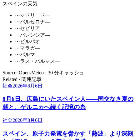
スペインの天気
⋯
マドリード
—
⋯
バルセロナ
—
⋯
セビリア
—
⋯
バレンシア
—
⋯
ビルバオ
—
⋯
マラガ
—
⋯
パルマ
—
⋯
ラス・パルマス
—
Source: Open-Meteo · 30 分キャッシュ
Related · 関連記事
社会
2026年8月6日
8月6日、広島にいたスペイン人――国交なき夏の
朝と、ゲルニカへ続く記憶の糸
社会
2026年8月6日
スペイン、原子力発電を脅かす「熱波」より深刻