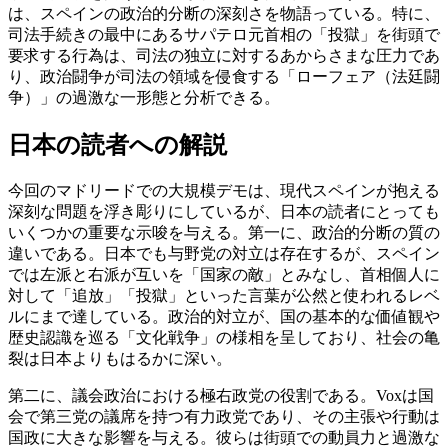
は、スペインの政治的分断の深刻さを物語っている。特に、
司法手続きの最中にあるサパテロ元首相の「投獄」を街頭で
要求する行為は、司法の独立に対するあからさまな圧力であ
り、政治闘争が司法の領域を侵食する「ローフェア（法廷闘
争）」の過激な一形態と分析できる。
日本の読者への解説
今回のマドリードでの大規模デモは、現代スペインが抱える
深刻な問題を浮き彫りにしているが、日本の読者にとっても
いくつかの重要な示唆を与える。第一に、政治的分断の質の
違いである。日本でも与野党の対立は存在するが、スペイン
では左派と右派が互いを「国家の敵」とみなし、首相個人に
対して「追放」「投獄」といった言葉が公然と使われるレベ
ルにまで達している。政治的対立が、国の基本的な価値観や
歴史認識を巡る「文化戦争」の様相を呈しており、社会の亀
裂は日本よりもはるかに深い。
第二に、議会政治における極右政党の役割である。Voxは国
会で第三党の議席を持つ有力政党であり、その主張や行動は
国政に大きな影響を与える。彼らは街頭での動員力と過激な