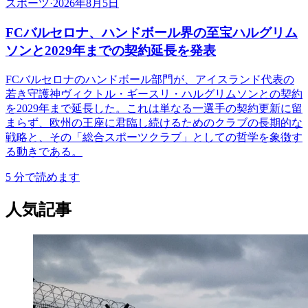
スポーツ
·
2026年8月5日
FCバルセロナ、ハンドボール界の至宝ハルグリム
ソンと2029年までの契約延長を発表
FCバルセロナのハンドボール部門が、アイスランド代表の
若き守護神ヴィクトル・ギースリ・ハルグリムソンとの契約
を2029年まで延長した。これは単なる一選手の契約更新に留
まらず、欧州の王座に君臨し続けるためのクラブの長期的な
戦略と、その「総合スポーツクラブ」としての哲学を象徴す
る動きである。
5
分で読めます
人気記事