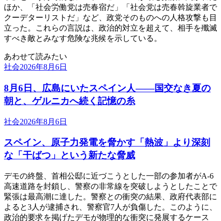
ほか、「社会労働党は売春宿だ」「社会党は売春斡旋業者で
クーデターリストだ」など、政党そのものへの人格攻撃も目
立った。これらの言説は、政治的対立を超えて、相手を殲滅
すべき敵とみなす危険な兆候を示している。
あわせて読みたい
社会
2026年8月6日
8月6日、広島にいたスペイン人――国交なき夏の
朝と、ゲルニカへ続く記憶の糸
社会
2026年8月6日
スペイン、原子力発電を脅かす「熱波」より深刻
な「干ばつ」という新たな脅威
デモの終盤、首相公邸に近づこうとした一部の参加者がA-6
高速道路を封鎖し、警察の非常線を突破しようとしたことで
緊張は最高潮に達した。警察との衝突の結果、政府代表部に
よると3人が逮捕され、警察官7人が負傷した。このように、
政治的要求を掲げたデモが物理的な衝突に発展するケース