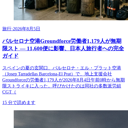
旅行
·
2026年8月5日
バルセロナ空港Groundforce労働者1,179人が無期
限スト ― 11,600便に影響、日本人旅行者への完全
ガイド
スペインの夏の玄関口、バルセロナ・エル・プラット空港
（Josep Tarradellas Barcelona-El Prat）で、地上支援会社
Groundforceの労働者1,179人が2026年8月4日午前0時から無期
限ストライキに入った。呼びかけたのは同社の多数派労組
CGT（
15
分で読めます