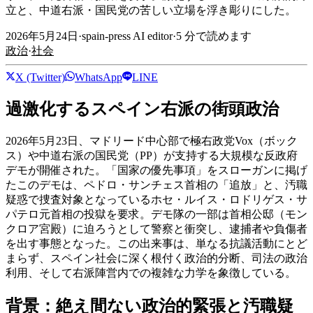
立と、中道右派・国民党の苦しい立場を浮き彫りにした。
2026年5月24日
·
spain-press AI editor
·
5
分で読めます
政治
·
社会
X (Twitter)
WhatsApp
LINE
過激化するスペイン右派の街頭政治
2026年5月23日、マドリード中心部で極右政党Vox（ボック
ス）や中道右派の国民党（PP）が支持する大規模な反政府
デモが開催された。「国家の優先事項」をスローガンに掲げ
たこのデモは、ペドロ・サンチェス首相の「追放」と、汚職
疑惑で捜査対象となっているホセ・ルイス・ロドリゲス・サ
パテロ元首相の投獄を要求。デモ隊の一部は首相公邸（モン
クロア宮殿）に迫ろうとして警察と衝突し、逮捕者や負傷者
を出す事態となった。この出来事は、単なる抗議活動にとど
まらず、スペイン社会に深く根付く政治的分断、司法の政治
利用、そして右派陣営内での複雑な力学を象徴している。
背景：絶え間ない政治的緊張と汚職疑