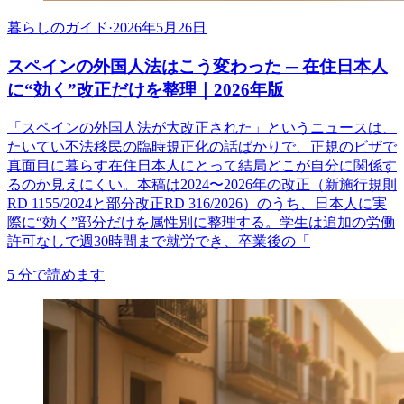
暮らしのガイド
·
2026年5月26日
スペインの外国人法はこう変わった ─ 在住日本人
に“効く”改正だけを整理｜2026年版
「スペインの外国人法が大改正された」というニュースは、
たいてい不法移民の臨時規正化の話ばかりで、正規のビザで
真面目に暮らす在住日本人にとって結局どこが自分に関係す
るのか見えにくい。本稿は2024〜2026年の改正（新施行規則
RD 1155/2024と部分改正RD 316/2026）のうち、日本人に実
際に“効く”部分だけを属性別に整理する。学生は追加の労働
許可なしで週30時間まで就労でき、卒業後の「
5
分で読めます