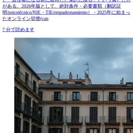
がある。2026年版として、絶対条件・必要書類（翻訳証
明/psicotécnico/NIE・TIE/empadronamiento）・2025年に始まっ
たオンライン切替(can
7
分で読めます