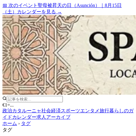
📅 次のイベント
聖母被昇天の日（Asunción）
｜
8月15日
（土）
カレンダーを見る →
€1
=
...
政治
カタルーニャ
社会
経済
スポーツ
エンタメ
旅行
暮らしのガ
イド
カレンダー
求人
アーカイブ
ホーム
›
タグ
タグ