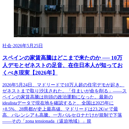
社会
·
2026年5月25日
スペインの家賃高騰はどこまで来たのか ── 10万
人デモとゼネストの足音、在住日本人が知ってお
くべき現実【2026年】
2026年5月24日、マドリードで10万人超の住宅デモが起き、
ゼネストまで取り沙汰された。「住まいが命を削る」――ス
ペインの家賃高騰は街頭の政治運動になった。最新の
idealistaデータで現在地を確認すると、全国は2025年に
+8.5%、28県都が史上最高値。マドリードは23.2€/㎡で最
高、バレンシアも高騰。一方バルセロナだけが規制で下落
――その「zona tensionada（逼迫地域）」規