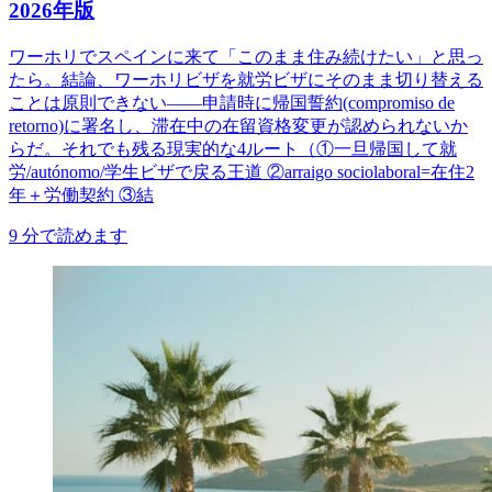
2026年版
ワーホリでスペインに来て「このまま住み続けたい」と思っ
たら。結論、ワーホリビザを就労ビザにそのまま切り替える
ことは原則できない――申請時に帰国誓約(compromiso de
retorno)に署名し、滞在中の在留資格変更が認められないか
らだ。それでも残る現実的な4ルート（①一旦帰国して就
労/autónomo/学生ビザで戻る王道 ②arraigo sociolaboral=在住2
年＋労働契約 ③結
9
分で読めます