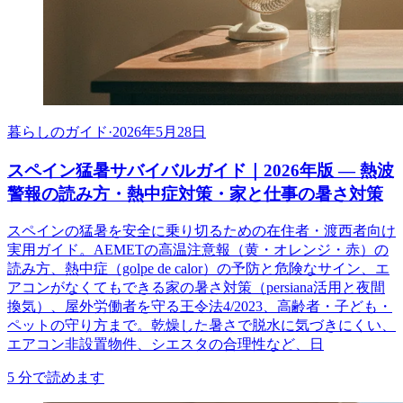
暮らしのガイド
·
2026年5月28日
スペイン猛暑サバイバルガイド｜2026年版 ― 熱波
警報の読み方・熱中症対策・家と仕事の暑さ対策
スペインの猛暑を安全に乗り切るための在住者・渡西者向け
実用ガイド。AEMETの高温注意報（黄・オレンジ・赤）の
読み方、熱中症（golpe de calor）の予防と危険なサイン、エ
アコンがなくてもできる家の暑さ対策（persiana活用と夜間
換気）、屋外労働者を守る王令法4/2023、高齢者・子ども・
ペットの守り方まで。乾燥した暑さで脱水に気づきにくい、
エアコン非設置物件、シエスタの合理性など、日
5
分で読めます