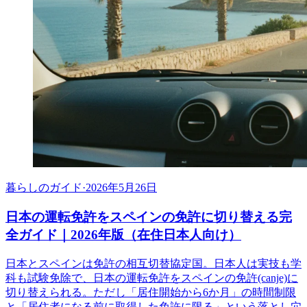
暮らしのガイド
·
2026年5月26日
日本の運転免許をスペインの免許に切り替える完
全ガイド｜2026年版（在住日本人向け）
日本とスペインは免許の相互切替協定国。日本人は実技も学
科も試験免除で、日本の運転免許をスペインの免許(canje)に
切り替えられる。ただし「居住開始から6か月」の時間制限
と「居住者になる前に取得した免許に限る」という落とし穴