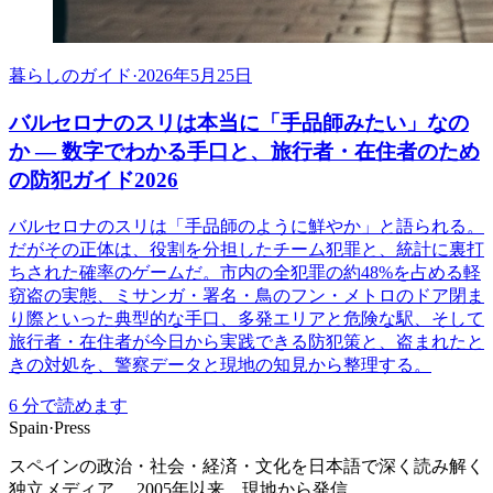
暮らしのガイド
·
2026年5月25日
バルセロナのスリは本当に「手品師みたい」なの
か ― 数字でわかる手口と、旅行者・在住者のため
の防犯ガイド2026
バルセロナのスリは「手品師のように鮮やか」と語られる。
だがその正体は、役割を分担したチーム犯罪と、統計に裏打
ちされた確率のゲームだ。市内の全犯罪の約48%を占める軽
窃盗の実態、ミサンガ・署名・鳥のフン・メトロのドア閉ま
り際といった典型的な手口、多発エリアと危険な駅、そして
旅行者・在住者が今日から実践できる防犯策と、盗まれたと
きの対処を、警察データと現地の知見から整理する。
6
分で読めます
Spain
·
Press
スペインの政治・社会・経済・文化を日本語で深く読み解く
独立メディア。 2005年以来、現地から発信。