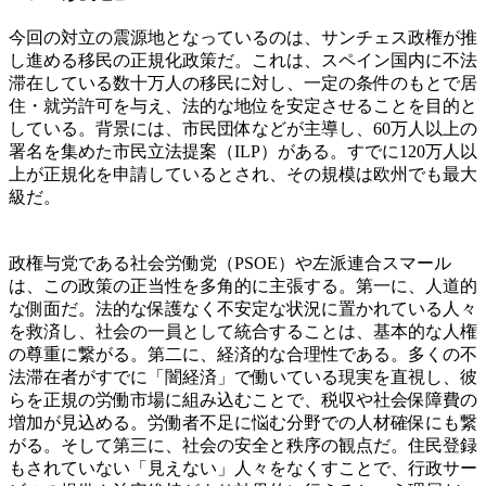
今回の対立の震源地となっているのは、サンチェス政権が推
し進める移民の正規化政策だ。これは、スペイン国内に不法
滞在している数十万人の移民に対し、一定の条件のもとで居
住・就労許可を与え、法的な地位を安定させることを目的と
している。背景には、市民団体などが主導し、60万人以上の
署名を集めた市民立法提案（ILP）がある。すでに120万人以
上が正規化を申請しているとされ、その規模は欧州でも最大
級だ。
政権与党である社会労働党（PSOE）や左派連合スマール
は、この政策の正当性を多角的に主張する。第一に、人道的
な側面だ。法的な保護なく不安定な状況に置かれている人々
を救済し、社会の一員として統合することは、基本的な人権
の尊重に繋がる。第二に、経済的な合理性である。多くの不
法滞在者がすでに「闇経済」で働いている現実を直視し、彼
らを正規の労働市場に組み込むことで、税収や社会保障費の
増加が見込める。労働者不足に悩む分野での人材確保にも繋
がる。そして第三に、社会の安全と秩序の観点だ。住民登録
もされていない「見えない」人々をなくすことで、行政サー