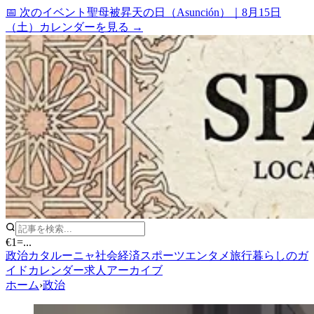
📅 次のイベント
聖母被昇天の日（Asunción）
｜
8月15日
（土）
カレンダーを見る →
€1
=
...
政治
カタルーニャ
社会
経済
スポーツ
エンタメ
旅行
暮らしのガ
イド
カレンダー
求人
アーカイブ
ホーム
›
政治