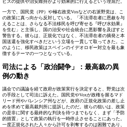
ビスの提供や治安維持がより効果的に行えるという理屈だ。
一方で、国民党（PP）や極右政党Voxなどの右派野党は、こ
の政策に真っ向から反対している。「不法滞在者に恩赦を与
えることは、さらなる不法移民を呼び寄せる『呼び水効果』
を生む」と主張し、国の治安や社会統合に悪影響を及ぼすと
警告する。彼らは、正規化ではなく、不法滞在者の摘発と本
国送還を強化すべきだという立場を一貫して取ってきた。こ
のように、移民政策はスペインのイデオロギー対立を最も象
徴するテーマの一つとなっている。
司法による「政治闘争」：最高裁の異
例の動き
議会での議論を経て政府が政策実行を決定すると、野党は次
の手段として司法に訴えた。国民党やVoxが政権を握るマド
リード州やバレンシア州などが、政府の正規化政策の差し止
めを求めて最高裁判所に提訴したのだ。彼らの狙いは、政策
の是非に関する最終的な判決を待つまでもなく、まず「予防
的措置」として政策の執行を一時停止させることにあった。
一度正規化された人々から許可を剥奪するのは困難であり、