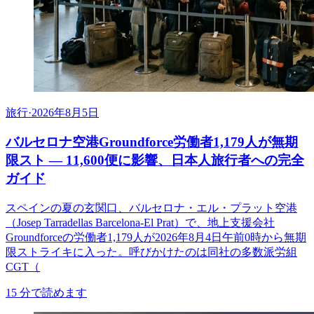
旅行
·
2026年8月5日
バルセロナ空港Groundforce労働者1,179人が無期
限スト ― 11,600便に影響、日本人旅行者への完全
ガイド
スペインの夏の玄関口、バルセロナ・エル・プラット空港
（Josep Tarradellas Barcelona-El Prat）で、地上支援会社
Groundforceの労働者1,179人が2026年8月4日午前0時から無期
限ストライキに入った。呼びかけたのは同社の多数派労組
CGT（
15
分で読めます