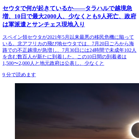
セウタで何が起きているか——タラハルで越境急
増、10日で最大2000人、少なくとも9人死亡、政府
は軍派遣とサンチェス現地入り
スペイン領セウタが2021年5月以来最悪の移民危機に陥って
いる。北アフリカの飛び地セウタでは、7月20日ごろから海
路での不正越境が急増し、7月30日には24時間で未成年102人
を含む数百人が新たに到着した。この10日間の到着者は
1,500〜2,000人と地元政府は公表し、少なくと
9
分で読めます