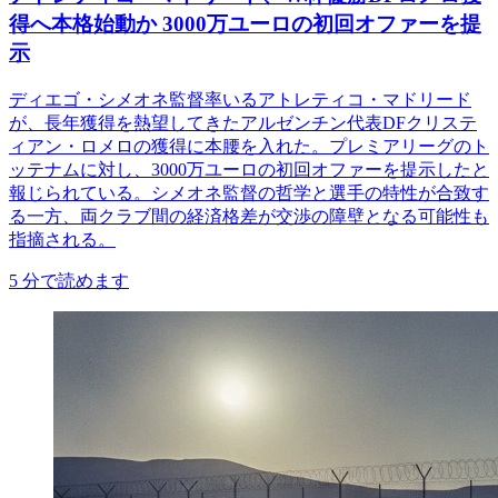
得へ本格始動か 3000万ユーロの初回オファーを提
示
ディエゴ・シメオネ監督率いるアトレティコ・マドリード
が、長年獲得を熱望してきたアルゼンチン代表DFクリステ
ィアン・ロメロの獲得に本腰を入れた。プレミアリーグのト
ッテナムに対し、3000万ユーロの初回オファーを提示したと
報じられている。シメオネ監督の哲学と選手の特性が合致す
る一方、両クラブ間の経済格差が交渉の障壁となる可能性も
指摘される。
5
分で読めます