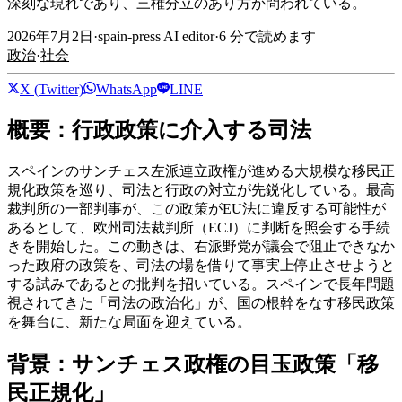
深刻な現れであり、三権分立のあり方が問われている。
2026年7月2日
·
spain-press AI editor
·
6
分で読めます
政治
·
社会
X (Twitter)
WhatsApp
LINE
概要：行政政策に介入する司法
スペインのサンチェス左派連立政権が進める大規模な移民正
規化政策を巡り、司法と行政の対立が先鋭化している。最高
裁判所の一部判事が、この政策がEU法に違反する可能性が
あるとして、欧州司法裁判所（ECJ）に判断を照会する手続
きを開始した。この動きは、右派野党が議会で阻止できなか
った政府の政策を、司法の場を借りて事実上停止させようと
する試みであるとの批判を招いている。スペインで長年問題
視されてきた「司法の政治化」が、国の根幹をなす移民政策
を舞台に、新たな局面を迎えている。
背景：サンチェス政権の目玉政策「移
民正規化」