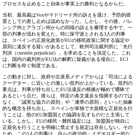
プロセスを止めること自体が事実上の勝利となるからだ。
当初、最高裁はVoxやマドリード州の訴えを退け、予防的措
置としての差し止めは認めなかった。しかし、その後、バレ
ンシア州とアラゴン州からの同様の訴えを審理する中で、一
部の判事が流れを変えた。特に保守派とされる3人の判事
は、スペインの正規化政策がEUの移民政策に関する協定や
原則に違反する疑いがあるとして、欧州司法裁判所に「先行
判決（cuestión prejudicial）」を求めることを決定した。これ
は、国内の裁判所がEU法の解釈に疑義がある場合に、ECJ
に判断を仰ぐ制度である。
この動きに対し、政府や左派系メディアからは「司法による
クーデター」に近いとの激しい批判が上がっている。批判の
要点は、判事が持ち出したEU法違反の根拠が極めて曖昧で
あるという点だ。彼らは、特定の条文違反を指摘するのでは
なく、「誠実な協力の原則」や「連帯の原則」といった抽象
的な概念を持ち出し、スペインが単独で大規模な正規化を行
うことは、他のEU加盟国との協調を乱すものだと主張して
いる。しかし、EUの移民・難民協定には、加盟国が独自に
正規化を行うことを明確に禁止する規定は存在しない。その
ため、この3人の判事は、自らの政治的・イデオロギー的な