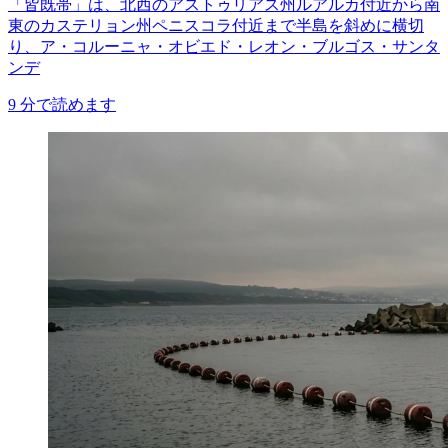
「皆既帯」は、北西のアストゥリアス州ルアルカ付近から南
東のカステリョン州ペニスコラ付近まで半島を斜めに横切
り、ア・コルーニャ・オビエド・レオン・ブルゴス・サンタ
ンデ
9
分で読めます