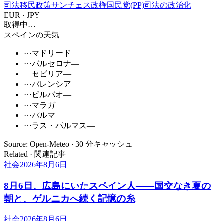
司法
移民政策
サンチェス政権
国民党(PP)
司法の政治化
EUR · JPY
取得中…
スペインの天気
⋯
マドリード
—
⋯
バルセロナ
—
⋯
セビリア
—
⋯
バレンシア
—
⋯
ビルバオ
—
⋯
マラガ
—
⋯
パルマ
—
⋯
ラス・パルマス
—
Source: Open-Meteo · 30 分キャッシュ
Related · 関連記事
社会
2026年8月6日
8月6日、広島にいたスペイン人――国交なき夏の
朝と、ゲルニカへ続く記憶の糸
社会
2026年8月6日