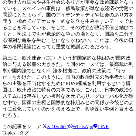
の受け入れ拡大や共生社会のあり方が重要な政策課題となっ
ている。スペインの事例は、移民政策が単なる経済や労働の
問題にとどまらず、国のアイデンティティや社会のあり方を
問う、極めてイデオロギー的な対立を生みやすいテーマであ
ることを示している。そして、その対立が政治不信と結びつ
くと、司法までもが党派的な争いの場となり、国論を二分す
る深刻な亀裂を生むことになりかねない。これは、今後の日
本の移民議論にとっても重要な教訓となるだろう。
第三に、欧州連合（EU）という超国家的な枠組みが国内政
治に与える影響の大きさだ。今回のケースでは、最高裁の判
事が国内法ではなくEU法を根拠に、政府の政策に「待っ
た」をかけた。このように、国内の政治対立の当事者が、自
らの主張を正当化するためにEUの権威を利用するという構
図は、欧州政治に特有の力学である。これは、日本の政治シ
ステムには存在しない複雑な次元であり、グローバル化が進
む中で、国家の主権と国際的な枠組みとの関係が今後どのよ
うに変化していくのかを考える上で、興味深い事例と言える
だろう。
この記事をシェア:
X (Twitter)
WhatsApp
LINE
Topics · タグ