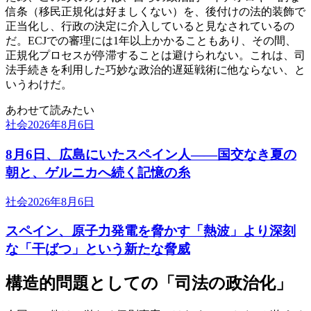
信条（移民正規化は好ましくない）を、後付けの法的装飾で
正当化し、行政の決定に介入していると見なされているの
だ。ECJでの審理には1年以上かかることもあり、その間、
正規化プロセスが停滞することは避けられない。これは、司
法手続きを利用した巧妙な政治的遅延戦術に他ならない、と
いうわけだ。
あわせて読みたい
社会
2026年8月6日
8月6日、広島にいたスペイン人――国交なき夏の
朝と、ゲルニカへ続く記憶の糸
社会
2026年8月6日
スペイン、原子力発電を脅かす「熱波」より深刻
な「干ばつ」という新たな脅威
構造的問題としての「司法の政治化」