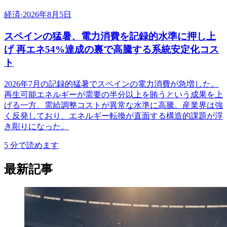
経済
·
2026年8月5日
スペインの猛暑、電力消費を記録的水準に押し上
げ 再エネ54%達成の裏で高騰する系統安定化コス
ト
2026年7月の記録的猛暑でスペインの電力消費が急増した。
再生可能エネルギーが需要の半分以上を賄うという成果を上
げる一方、需給調整コストが異常な水準に高騰。産業界は強
く反発しており、エネルギー転換が直面する構造的課題が浮
き彫りになった。
5
分で読めます
最新記事