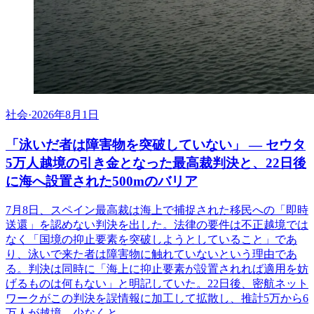
社会
·
2026年8月1日
「泳いだ者は障害物を突破していない」 ― セウタ
5万人越境の引き金となった最高裁判決と、22日後
に海へ設置された500mのバリア
7月8日、スペイン最高裁は海上で捕捉された移民への「即時
送還」を認めない判決を出した。法律の要件は不正越境では
なく「国境の抑止要素を突破しようとしていること」であ
り、泳いで来た者は障害物に触れていないという理由であ
る。判決は同時に「海上に抑止要素が設置されれば適用を妨
げるものは何もない」と明記していた。22日後、密航ネット
ワークがこの判決を誤情報に加工して拡散し、推計5万から6
万人が越境、少なくと