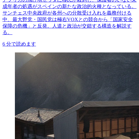
成年者の処遇がスペインの新たな政治的火種となっている。
サンチェス中央政府が各州への分散受け入れを義務付ける
中、最大野党・国民党は極右VOXとの競合から「国家安全
保障の危機」と反発。人道と政治が交錯する構造を解説す
る。
6
分で読めます