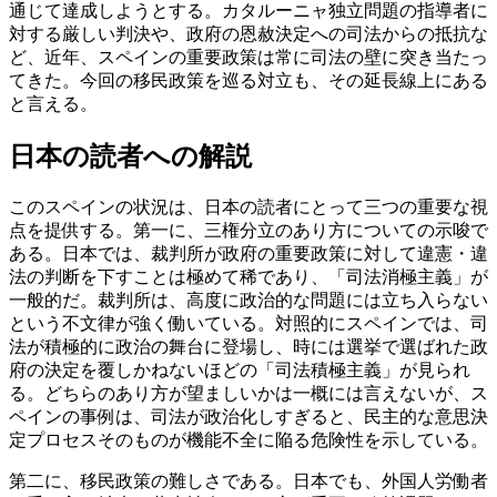
通じて達成しようとする。カタルーニャ独立問題の指導者に
対する厳しい判決や、政府の恩赦決定への司法からの抵抗な
ど、近年、スペインの重要政策は常に司法の壁に突き当たっ
てきた。今回の移民政策を巡る対立も、その延長線上にある
と言える。
日本の読者への解説
このスペインの状況は、日本の読者にとって三つの重要な視
点を提供する。第一に、三権分立のあり方についての示唆で
ある。日本では、裁判所が政府の重要政策に対して違憲・違
法の判断を下すことは極めて稀であり、「司法消極主義」が
一般的だ。裁判所は、高度に政治的な問題には立ち入らない
という不文律が強く働いている。対照的にスペインでは、司
法が積極的に政治の舞台に登場し、時には選挙で選ばれた政
府の決定を覆しかねないほどの「司法積極主義」が見られ
る。どちらのあり方が望ましいかは一概には言えないが、ス
ペインの事例は、司法が政治化しすぎると、民主的な意思決
定プロセスそのものが機能不全に陥る危険性を示している。
第二に、移民政策の難しさである。日本でも、外国人労働者