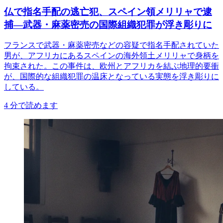
仏で指名手配の逃亡犯、スペイン領メリリャで逮
捕―武器・麻薬密売の国際組織犯罪が浮き彫りに
フランスで武器・麻薬密売などの容疑で指名手配されていた
男が、アフリカにあるスペインの海外領土メリリャで身柄を
拘束された。この事件は、欧州とアフリカを結ぶ地理的要衝
が、国際的な組織犯罪の温床となっている実態を浮き彫りに
している。
4
分で読めます