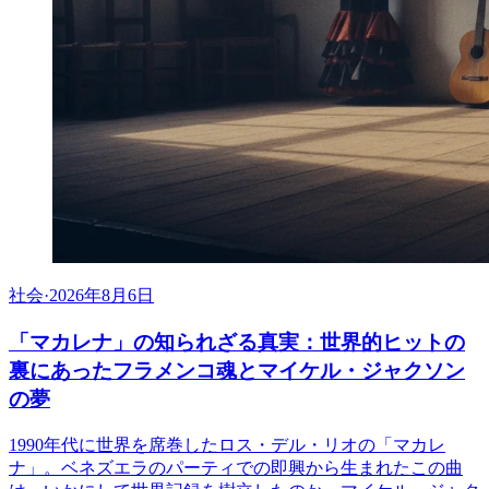
社会
·
2026年8月6日
「マカレナ」の知られざる真実：世界的ヒットの
裏にあったフラメンコ魂とマイケル・ジャクソン
の夢
1990年代に世界を席巻したロス・デル・リオの「マカレ
ナ」。ベネズエラのパーティでの即興から生まれたこの曲