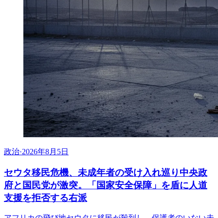
政治
·
2026年8月5日
セウタ移民危機、未成年者の受け入れ巡り中央政
府と国民党が激突。「国家安全保障」を盾に人道
支援を拒否する右派
アフリカの飛び地セウタに移民が殺到し、保護者のいない未