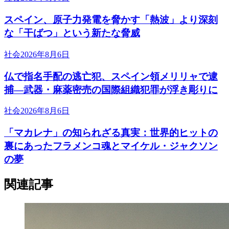
スペイン、原子力発電を脅かす「熱波」より深刻
な「干ばつ」という新たな脅威
社会
2026年8月6日
仏で指名手配の逃亡犯、スペイン領メリリャで逮
捕―武器・麻薬密売の国際組織犯罪が浮き彫りに
社会
2026年8月6日
「マカレナ」の知られざる真実：世界的ヒットの
裏にあったフラメンコ魂とマイケル・ジャクソン
の夢
関連記事