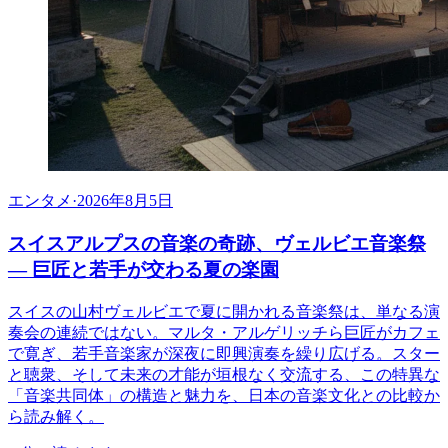
エンタメ
·
2026年8月5日
スイスアルプスの音楽の奇跡、ヴェルビエ音楽祭
— 巨匠と若手が交わる夏の楽園
スイスの山村ヴェルビエで夏に開かれる音楽祭は、単なる演
奏会の連続ではない。マルタ・アルゲリッチら巨匠がカフェ
で寛ぎ、若手音楽家が深夜に即興演奏を繰り広げる。スター
と聴衆、そして未来の才能が垣根なく交流する、この特異な
「音楽共同体」の構造と魅力を、日本の音楽文化との比較か
ら読み解く。