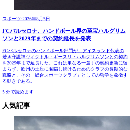
スポーツ
·
2026年8月5日
FCバルセロナ、ハンドボール界の至宝ハルグリム
ソンと2029年までの契約延長を発表
FCバルセロナのハンドボール部門が、アイスランド代表の
若き守護神ヴィクトル・ギースリ・ハルグリムソンとの契約
を2029年まで延長した。これは単なる一選手の契約更新に留
まらず、欧州の王座に君臨し続けるためのクラブの長期的な
戦略と、その「総合スポーツクラブ」としての哲学を象徴す
る動きである。
5
分で読めます
人気記事