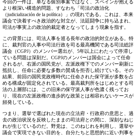
今回の一件は、単なる個別事案ではなく、スペインが抱える
より根深い構造的問題、すなわち「司法の政治化
（judicialización de la política）」の現れである。これは、本来
議会で決着すべき政治的な対立が、法廷闘争に持ち込まれ、
司法が事実上の政治的裁定者となってしまう現象を指す。
この背景には、司法人事を巡る長年の政治的対立がある。特
に、裁判官の人事や司法行政を司る最高機関である司法総評
議会（CGPJ）のメンバー選出が、5年以上にわたって停滞し
ている問題は深刻だ。CGPJのメンバーは国会によって任命
されるが、右派の国民党が、左派政権下でのメンバー刷新に
抵抗し、任命に必要な多数の賛成を拒否し続けている。その
結果、前回の国民党政権時代に任命された保守派が多数を占
める構成が固定化されている。最高裁判所をはじめとする司
法の上層部には、この旧来の保守派人事が色濃く残ってお
り、現在の左派政権の進歩的な政策とは相容れないケースが
頻発している。
つまり、選挙で選ばれた現在の立法府・行政府の意思と、過
去の政治状況を反映したままの司法府との間に、深刻なねじ
れが生じているのだ。野党は、このねじれを利用し、選挙や
議会で実現できない目的を、自分たちと思想的に近い判事を