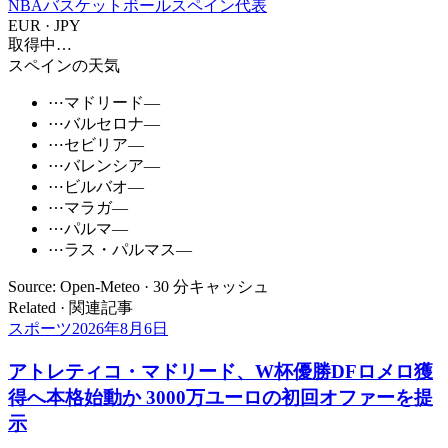
NBA
バスケットボール
スペイン代表
EUR · JPY
取得中…
スペインの天気
⋯
マドリード
—
⋯
バルセロナ
—
⋯
セビリア
—
⋯
バレンシア
—
⋯
ビルバオ
—
⋯
マラガ
—
⋯
パルマ
—
⋯
ラス・パルマス
—
Source: Open-Meteo · 30 分キャッシュ
Related · 関連記事
スポーツ
2026年8月6日
アトレティコ・マドリード、W杯優勝DFロメロ獲
得へ本格始動か 3000万ユーロの初回オファーを提
示