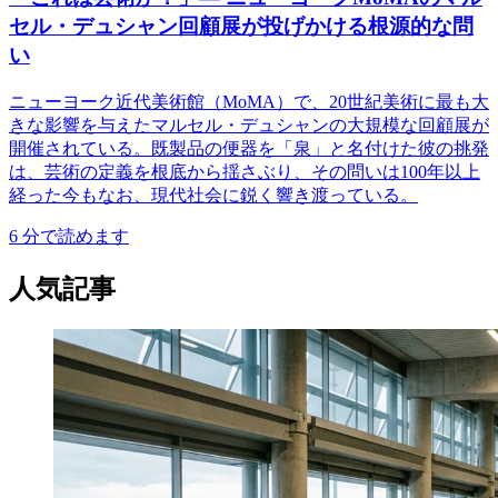
セル・デュシャン回顧展が投げかける根源的な問
い
ニューヨーク近代美術館（MoMA）で、20世紀美術に最も大
きな影響を与えたマルセル・デュシャンの大規模な回顧展が
開催されている。既製品の便器を「泉」と名付けた彼の挑発
は、芸術の定義を根底から揺さぶり、その問いは100年以上
経った今もなお、現代社会に鋭く響き渡っている。
6
分で読めます
人気記事