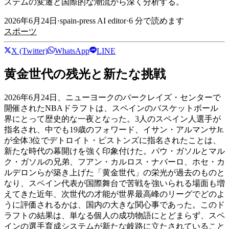
ステムの変遷と国際的な潮流から深く分析する。
2026年6月24日
·
spain-press AI editor
·
6
分で読めます
スポーツ
X (Twitter)
WhatsApp
LINE
黄金世代の残光と新たな挑戦
2026年6月24日、ニューヨークのバークレイズ・センターで
開催されたNBAドラフトは、スペインのバスケットボール
界にとって歴史的な一夜となった。3人のスペイン人選手が
指名され、中でも19歳のフォワード、イサン・アルマンサJr.
が全体3位でデトロイト・ピストンズに指名されたことは、
新たな時代の幕開けを強く印象付けた。パウ・ガソルとマル
ク・ガソルの兄弟、フアン・カルロス・ナバーロ、ホセ・カ
ルデロンらが築き上げた「黄金世代」の栄光が過去のものと
なり、スペイン代表が国際舞台で苦戦を強いられる場面も増
えてきた近年、次世代の才能が世界最高峰のリーグでどのよ
うに評価されるかは、国内の大きな関心事であった。このド
ラフトの結果は、単なる個人の成功物語にとどまらず、スペ
インの選手育成システムが新たな岐路に立たされていること