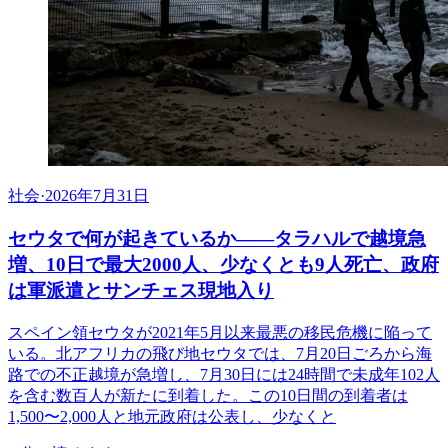
社会
·
2026年7月31日
セウタで何が起きているか——タラハルで越境急
増、10日で最大2000人、少なくとも9人死亡、政府
は軍派遣とサンチェス現地入り
スペイン領セウタが2021年5月以来最悪の移民危機に陥って
いる。北アフリカの飛び地セウタでは、7月20日ごろから海
路での不正越境が急増し、7月30日には24時間で未成年102人
を含む数百人が新たに到着した。この10日間の到着者は
1,500〜2,000人と地元政府は公表し、少なくと