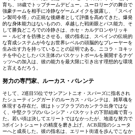
育ち、18歳でトップチームデビュー。ユーロリーグの舞台で
強豪チームを相手に冷静なゲームメイクを披露し、「スペイ
ン製司令塔」の正統な後継者として評価を高めてきた。爆発
的な身体能力はないものの、卓越した戦術眼とパス能力、そ
して勝負どころでの冷静さは、ホセ・カルデロンやリッキ
ー・ルビオを彷彿とさせる。彼の指名は、スペインの伝統的
な育成システムが今なお世界レベルの頭脳的なプレーヤーを
生み出す力を持っていることの証明である。ニコラ・ヨキッ
チを中心としたパス主体のバスケットボールを展開するナゲ
ッツへの加入は、彼の能力を最大限に引き出す理想的な環境
と言えるだろう。
努力の専門家、ルーカス・バレンテ
そして、2巡目55位でサンアントニオ・スパーズに指名され
たシューティングガードのルーカス・バレンテは、雑草魂を
体現する存在だ。彼はトップクラブのカンテラ出身ではな
く、中堅クラブのバレンシア・バスケットの下部組織で育っ
た。若い頃は決してエリートではなかったが、地道な努力で
3ポイントシュートの精度を磨き上げ、ACB屈指のシュータ
ーへと成長した。彼の指名は、エリート街道を歩んでこなか