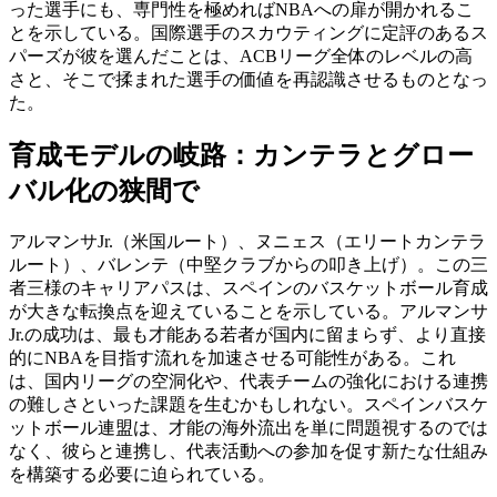
った選手にも、専門性を極めればNBAへの扉が開かれるこ
とを示している。国際選手のスカウティングに定評のあるス
パーズが彼を選んだことは、ACBリーグ全体のレベルの高
さと、そこで揉まれた選手の価値を再認識させるものとなっ
た。
育成モデルの岐路：カンテラとグロー
バル化の狭間で
アルマンサJr.（米国ルート）、ヌニェス（エリートカンテラ
ルート）、バレンテ（中堅クラブからの叩き上げ）。この三
者三様のキャリアパスは、スペインのバスケットボール育成
が大きな転換点を迎えていることを示している。アルマンサ
Jr.の成功は、最も才能ある若者が国内に留まらず、より直接
的にNBAを目指す流れを加速させる可能性がある。これ
は、国内リーグの空洞化や、代表チームの強化における連携
の難しさといった課題を生むかもしれない。スペインバスケ
ットボール連盟は、才能の海外流出を単に問題視するのでは
なく、彼らと連携し、代表活動への参加を促す新たな仕組み
を構築する必要に迫られている。