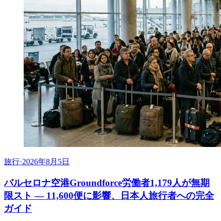
旅行
·
2026年8月5日
バルセロナ空港Groundforce労働者1,179人が無期
限スト ― 11,600便に影響、日本人旅行者への完全
ガイド