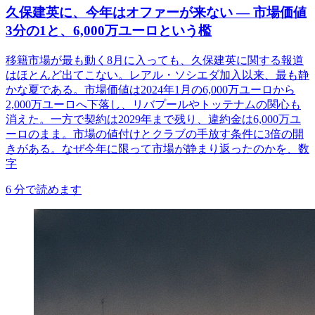
久保建英に、今年はオファーが来ない ― 市場価値
3分の1と、6,000万ユーロという檻
移籍市場が最も動く8月に入っても、久保建英に関する報道
はほとんど出てこない。レアル・ソシエダ加入以来、最も静
かな夏である。市場価値は2024年1月の6,000万ユーロから
2,000万ユーロへ下落し、リバプールやトッテナムの関心も
消えた。一方で契約は2029年まで残り、違約金は6,000万ユ
ーロのまま。市場の値付けとクラブの手放す条件に3倍の開
きがある。なぜ今年に限って市場が静まり返ったのかを、数
字
6
分で読めます