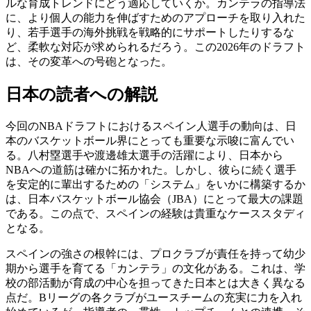
ルな育成トレンドにどう適応していくか。カンテラの指導法
に、より個人の能力を伸ばすためのアプローチを取り入れた
り、若手選手の海外挑戦を戦略的にサポートしたりするな
ど、柔軟な対応が求められるだろう。この2026年のドラフト
は、その変革への号砲となった。
日本の読者への解説
今回のNBAドラフトにおけるスペイン人選手の動向は、日
本のバスケットボール界にとっても重要な示唆に富んでい
る。八村塁選手や渡邊雄太選手の活躍により、日本から
NBAへの道筋は確かに拓かれた。しかし、彼らに続く選手
を安定的に輩出するための「システム」をいかに構築するか
は、日本バスケットボール協会（JBA）にとって最大の課題
である。この点で、スペインの経験は貴重なケーススタディ
となる。
スペインの強さの根幹には、プロクラブが責任を持って幼少
期から選手を育てる「カンテラ」の文化がある。これは、学
校の部活動が育成の中心を担ってきた日本とは大きく異なる
点だ。Bリーグの各クラブがユースチームの充実に力を入れ