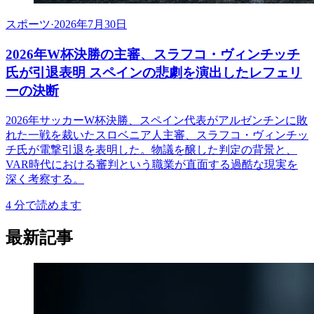
スポーツ
·
2026年7月30日
2026年W杯決勝の主審、スラフコ・ヴィンチッチ
氏が引退表明 スペインの悲劇を演出したレフェリ
ーの決断
2026年サッカーW杯決勝、スペイン代表がアルゼンチンに敗
れた一戦を裁いたスロベニア人主審、スラフコ・ヴィンチッ
チ氏が電撃引退を表明した。物議を醸した判定の背景と、
VAR時代における審判という職業が直面する過酷な現実を
深く考察する。
4
分で読めます
最新記事