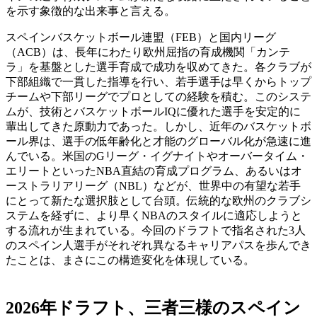
を示す象徴的な出来事と言える。
スペインバスケットボール連盟（FEB）と国内リーグ
（ACB）は、長年にわたり欧州屈指の育成機関「カンテ
ラ」を基盤とした選手育成で成功を収めてきた。各クラブが
下部組織で一貫した指導を行い、若手選手は早くからトップ
チームや下部リーグでプロとしての経験を積む。このシステ
ムが、技術とバスケットボールIQに優れた選手を安定的に
輩出してきた原動力であった。しかし、近年のバスケットボ
ール界は、選手の低年齢化と才能のグローバル化が急速に進
んでいる。米国のGリーグ・イグナイトやオーバータイム・
エリートといったNBA直結の育成プログラム、あるいはオ
ーストラリアリーグ（NBL）などが、世界中の有望な若手
にとって新たな選択肢として台頭。伝統的な欧州のクラブシ
ステムを経ずに、より早くNBAのスタイルに適応しようと
する流れが生まれている。今回のドラフトで指名された3人
のスペイン人選手がそれぞれ異なるキャリアパスを歩んでき
たことは、まさにこの構造変化を体現している。
2026年ドラフト、三者三様のスペイン