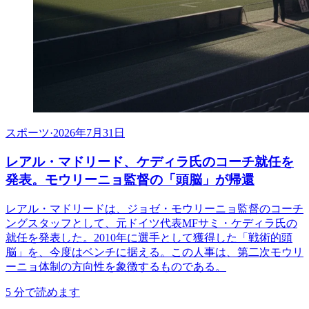
スポーツ
·
2026年7月31日
レアル・マドリード、ケディラ氏のコーチ就任を
発表。モウリーニョ監督の「頭脳」が帰還
レアル・マドリードは、ジョゼ・モウリーニョ監督のコーチ
ングスタッフとして、元ドイツ代表MFサミ・ケディラ氏の
就任を発表した。2010年に選手として獲得した「戦術的頭
脳」を、今度はベンチに据える。この人事は、第二次モウリ
ーニョ体制の方向性を象徴するものである。
5
分で読めます