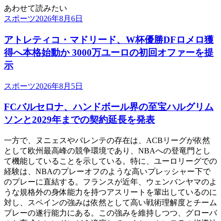
あわせて読みたい
スポーツ
2026年8月6日
アトレティコ・マドリード、W杯優勝DFロメロ獲
得へ本格始動か 3000万ユーロの初回オファーを提
示
スポーツ
2026年8月5日
FCバルセロナ、ハンドボール界の至宝ハルグリム
ソンと2029年までの契約延長を発表
一方で、ヌニェスやバレンテの存在は、ACBリーグが依然
として欧州最高峰の競争環境であり、NBAへの登竜門とし
て機能していることを示している。特に、ユーロリーグでの
経験は、NBAのプレーオフのような高いプレッシャー下で
のプレーに直結する。フランスが近年、ウェンバンヤマのよ
うな規格外の身体能力を持つアスリートを輩出しているのに
対し、スペインの強みは依然として高い戦術理解度とチーム
プレーの遂行能力にある。この強みを維持しつつ、グローバ