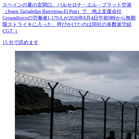
スペインの夏の玄関口、バルセロナ・エル・プラット空港
（Josep Tarradellas Barcelona-El Prat）で、地上支援会社
Groundforceの労働者1,179人が2026年8月4日午前0時から無期
限ストライキに入った。呼びかけたのは同社の多数派労組
CGT（
15
分で読めます