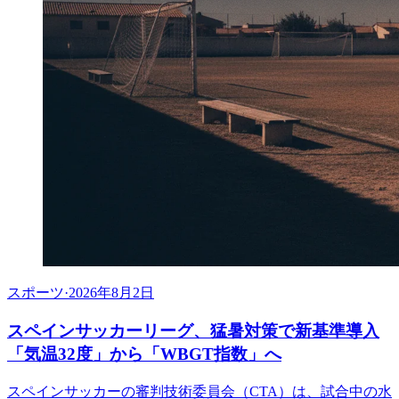
スポーツ
·
2026年8月2日
スペインサッカーリーグ、猛暑対策で新基準導入
「気温32度」から「WBGT指数」へ
スペインサッカーの審判技術委員会（CTA）は、試合中の水