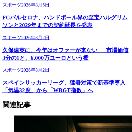
スポーツ
2026年8月5日
FCバルセロナ、ハンドボール界の至宝ハルグリム
ソンと2029年までの契約延長を発表
スポーツ
2026年8月2日
久保建英に、今年はオファーが来ない ― 市場価値
3分の1と、6,000万ユーロという檻
スポーツ
2026年8月2日
スペインサッカーリーグ、猛暑対策で新基準導入
「気温32度」から「WBGT指数」へ
関連記事