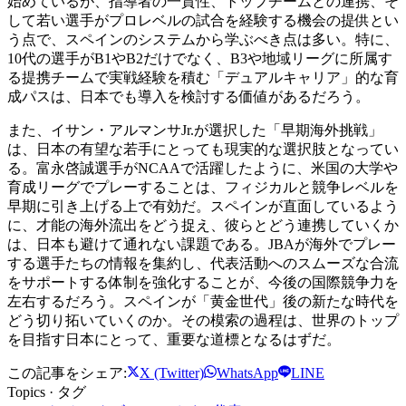
始めているが、指導者の一貫性、トップチームとの連携、そ
して若い選手がプロレベルの試合を経験する機会の提供とい
う点で、スペインのシステムから学ぶべき点は多い。特に、
10代の選手がB1やB2だけでなく、B3や地域リーグに所属す
る提携チームで実戦経験を積む「デュアルキャリア」的な育
成パスは、日本でも導入を検討する価値があるだろう。
また、イサン・アルマンサJr.が選択した「早期海外挑戦」
は、日本の有望な若手にとっても現実的な選択肢となってい
る。富永啓誠選手がNCAAで活躍したように、米国の大学や
育成リーグでプレーすることは、フィジカルと競争レベルを
早期に引き上げる上で有効だ。スペインが直面しているよう
に、才能の海外流出をどう捉え、彼らとどう連携していくか
は、日本も避けて通れない課題である。JBAが海外でプレー
する選手たちの情報を集約し、代表活動へのスムーズな合流
をサポートする体制を強化することが、今後の国際競争力を
左右するだろう。スペインが「黄金世代」後の新たな時代を
どう切り拓いていくのか。その模索の過程は、世界のトップ
を目指す日本にとって、重要な道標となるはずだ。
この記事をシェア:
X (Twitter)
WhatsApp
LINE
Topics · タグ