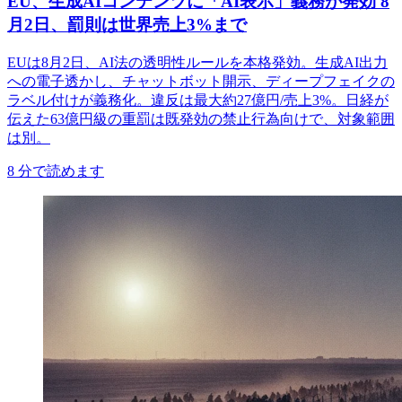
EU、生成AIコンテンツに「AI表示」義務が発効 8
月2日、罰則は世界売上3%まで
EUは8月2日、AI法の透明性ルールを本格発効。生成AI出力
への電子透かし、チャットボット開示、ディープフェイクの
ラベル付けが義務化。違反は最大約27億円/売上3%。日経が
伝えた63億円級の重罰は既発効の禁止行為向けで、対象範囲
は別。
8
分で読めます