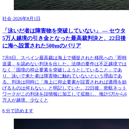
社会
·
2026年8月1日
「泳いだ者は障害物を突破していない」 ― セウタ
5万人越境の引き金となった最高裁判決と、22日後
に海へ設置された500mのバリア
7月8日、スペイン最高裁は海上で捕捉された移民への「即時
送還」を認めない判決を出した。法律の要件は不正越境では
なく「国境の抑止要素を突破しようとしていること」であ
り、泳いで来た者は障害物に触れていないという理由であ
る。判決は同時に「海上に抑止要素が設置されれば適用を妨
げるものは何もない」と明記していた。22日後、密航ネット
ワークがこの判決を誤情報に加工して拡散し、推計5万から6
万人が越境、少なくと
8
分で読めます