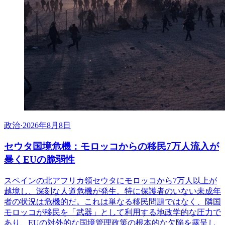
政治
·
2026年8月8日
セウタ国境危機：モロッコからの移民7万人流入が
暴くEUの脆弱性
スペインの北アフリカ領セウタにモロッコから7万人以上が
越境し、深刻な人道危機が発生。特に保護者のいない未成年
者の状況は危機的だ。これは単なる移民問題ではなく、隣国
モロッコが移民を「武器」として利用する地政学的な圧力で
あり、EUの対外的な国境管理政策の根本的な欠陥を露呈し