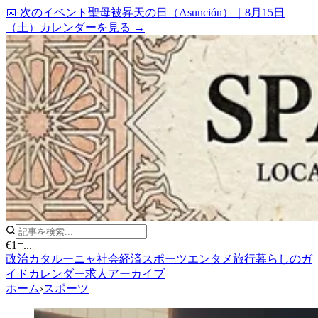
📅 次のイベント
聖母被昇天の日（Asunción）
｜
8月15日
（土）
カレンダーを見る →
€1
=
...
政治
カタルーニャ
社会
経済
スポーツ
エンタメ
旅行
暮らしのガ
イド
カレンダー
求人
アーカイブ
ホーム
›
スポーツ