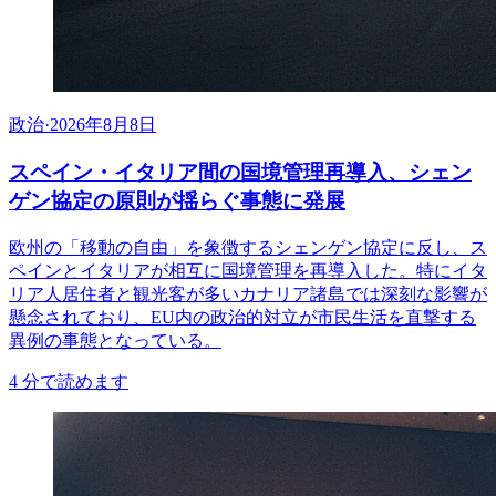
政治
·
2026年8月8日
スペイン・イタリア間の国境管理再導入、シェン
ゲン協定の原則が揺らぐ事態に発展
欧州の「移動の自由」を象徴するシェンゲン協定に反し、ス
ペインとイタリアが相互に国境管理を再導入した。特にイタ
リア人居住者と観光客が多いカナリア諸島では深刻な影響が
懸念されており、EU内の政治的対立が市民生活を直撃する
異例の事態となっている。
4
分で読めます