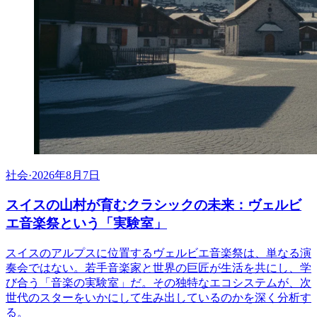
社会
·
2026年8月7日
スイスの山村が育むクラシックの未来：ヴェルビ
エ音楽祭という「実験室」
スイスのアルプスに位置するヴェルビエ音楽祭は、単なる演
奏会ではない。若手音楽家と世界の巨匠が生活を共にし、学
び合う「音楽の実験室」だ。その独特なエコシステムが、次
世代のスターをいかにして生み出しているのかを深く分析す
る。