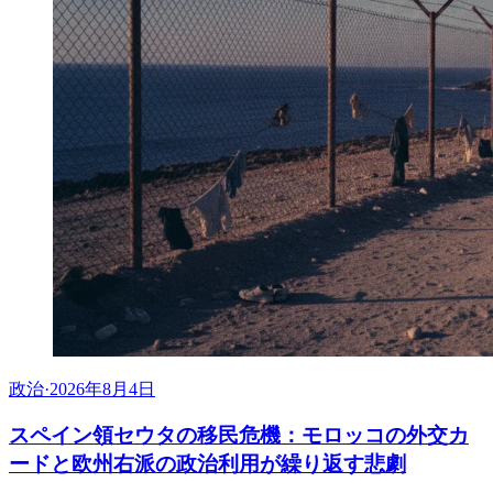
政治
·
2026年8月4日
スペイン領セウタの移民危機：モロッコの外交カ
ードと欧州右派の政治利用が繰り返す悲劇