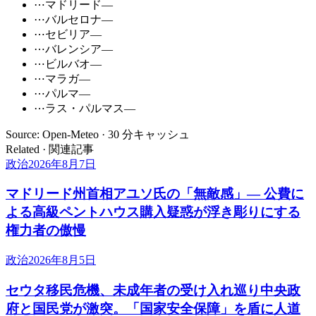
⋯
マドリード
—
⋯
バルセロナ
—
⋯
セビリア
—
⋯
バレンシア
—
⋯
ビルバオ
—
⋯
マラガ
—
⋯
パルマ
—
⋯
ラス・パルマス
—
Source: Open-Meteo · 30 分キャッシュ
Related · 関連記事
政治
2026年8月7日
マドリード州首相アユソ氏の「無敵感」— 公費に
よる高級ペントハウス購入疑惑が浮き彫りにする
権力者の傲慢
政治
2026年8月5日
セウタ移民危機、未成年者の受け入れ巡り中央政
府と国民党が激突。「国家安全保障」を盾に人道