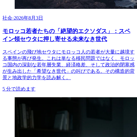
社会
·
2026年8月3日
モロッコ若者たちの「絶望的エクソダス」：スペ
イン領セウタに押し寄せる未来なき世代
スペインの飛び地セウタにモロッコ人の若者が大量に越境す
る事態が再び発生。これは単なる移民問題ではなく、モロッ
コ国内の深刻な若年層失業、経済格差、そして政治的閉塞感
が生み出した「希望なき世代」の叫びである。その構造的背
景と地政学的力学を読み解く。
5
分で読めます