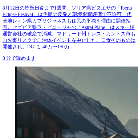
8月12日の皆既日食まで1週間。ソリア県ビヌエサの「Iberia
Eclipse Festival」は住民の反発と環境影響評価で不許可、代
替地レオン県カブリジャネスも住民の平穏を理由に開催拒
否。セゴビア県ラ・ピニージャの「Astral Plane」はスキー場
運営会社の破産で消滅。マドリード州トレス・カントス市も
山火事リスクで自治体イベントを中止した。日食そのものは
開催され、DGTは40万〜150万
8
分で読めます