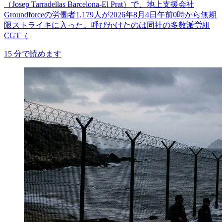
（Josep Tarradellas Barcelona-El Prat）で、地上支援会社
Groundforceの労働者1,179人が2026年8月4日午前0時から無期
限ストライキに入った。呼びかけたのは同社の多数派労組
CGT（
15
分で読めます