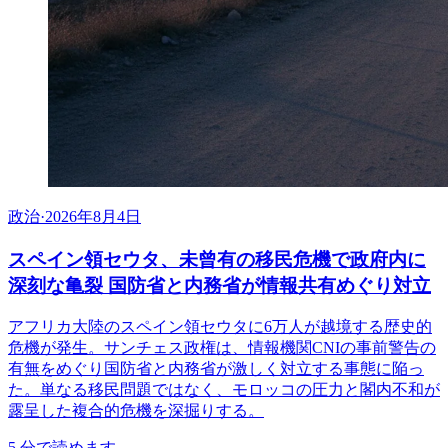
政治
·
2026年8月4日
スペイン領セウタ、未曾有の移民危機で政府内に
深刻な亀裂 国防省と内務省が情報共有めぐり対立
アフリカ大陸のスペイン領セウタに6万人が越境する歴史的
危機が発生。サンチェス政権は、情報機関CNIの事前警告の
有無をめぐり国防省と内務省が激しく対立する事態に陥っ
た。単なる移民問題ではなく、モロッコの圧力と閣内不和が
露呈した複合的危機を深掘りする。
5
分で読めます