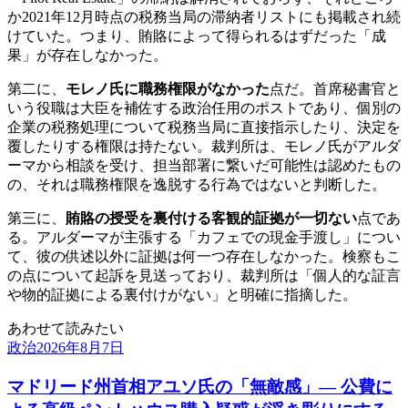
か2021年12月時点の税務当局の滞納者リストにも掲載され続
けていた。つまり、賄賂によって得られるはずだった「成
果」が存在しなかった。
第二に、
モレノ氏に職務権限がなかった
点だ。首席秘書官と
いう役職は大臣を補佐する政治任用のポストであり、個別の
企業の税務処理について税務当局に直接指示したり、決定を
覆したりする権限は持たない。裁判所は、モレノ氏がアルダ
ーマから相談を受け、担当部署に繋いだ可能性は認めたもの
の、それは職務権限を逸脱する行為ではないと判断した。
第三に、
賄賂の授受を裏付ける客観的証拠が一切ない
点であ
る。アルダーマが主張する「カフェでの現金手渡し」につい
て、彼の供述以外に証拠は何一つ存在しなかった。検察もこ
の点について起訴を見送っており、裁判所は「個人的な証言
や物的証拠による裏付けがない」と明確に指摘した。
あわせて読みたい
政治
2026年8月7日
マドリード州首相アユソ氏の「無敵感」— 公費に