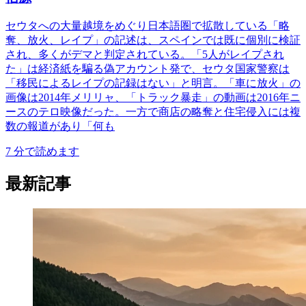
セウタへの大量越境をめぐり日本語圏で拡散している「略
奪、放火、レイプ」の記述は、スペインでは既に個別に検証
され、多くがデマと判定されている。「5人がレイプされ
た」は経済紙を騙る偽アカウント発で、セウタ国家警察は
「移民によるレイプの記録はない」と明言。「車に放火」の
画像は2014年メリリャ、「トラック暴走」の動画は2016年ニ
ースのテロ映像だった。一方で商店の略奪と住宅侵入には複
数の報道があり「何も
7
分で読めます
最新記事