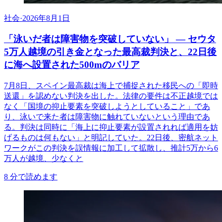
社会
·
2026年8月1日
「泳いだ者は障害物を突破していない」 ― セウタ
5万人越境の引き金となった最高裁判決と、22日後
に海へ設置された500mのバリア
7月8日、スペイン最高裁は海上で捕捉された移民への「即時
送還」を認めない判決を出した。法律の要件は不正越境では
なく「国境の抑止要素を突破しようとしていること」であ
り、泳いで来た者は障害物に触れていないという理由であ
る。判決は同時に「海上に抑止要素が設置されれば適用を妨
げるものは何もない」と明記していた。22日後、密航ネット
ワークがこの判決を誤情報に加工して拡散し、推計5万から6
万人が越境、少なくと
8
分で読めます