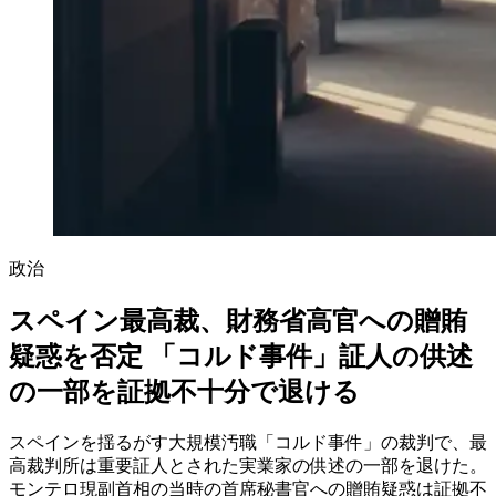
政治
スペイン最高裁、財務省高官への贈賄
疑惑を否定 「コルド事件」証人の供述
の一部を証拠不十分で退ける
スペインを揺るがす大規模汚職「コルド事件」の裁判で、最
高裁判所は重要証人とされた実業家の供述の一部を退けた。
モンテロ現副首相の当時の首席秘書官への贈賄疑惑は証拠不