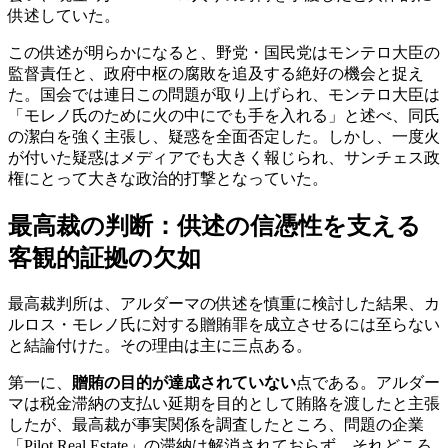
供述していた。
この供述が明らかになると、野党・国民党はモンテロ大臣の
監督責任と、政府中枢の腐敗を追及する絶好の機会と捉え
た。国会では連日この問題が取り上げられ、モンテロ大臣は
「モレノ氏のために火の中にでも手を入れる」と述べ、同氏
の潔白を強く主張し、疑惑を全面否定した。しかし、一度火
が付いた疑惑はメディアでも大きく報じられ、サンチェス政
権にとって大きな政治的打撃となっていた。
最高裁の判断：供述の信憑性を支える
客観的証拠の欠如
最高裁判所は、アルダーマの供述を慎重に検討した結果、カ
ルロス・モレノ氏に対する贈賄罪を成立させるには至らない
と結論付けた。その理由は主に三点ある。
第一に、
贈賄の目的が達成されていない
点である。アルダー
マは税金滞納の支払い延期を目的として賄賂を渡したと主張
したが、最高裁が事実関係を調査したところ、問題の企業
「Pilot Real Estate」の滞納は解消されておらず、それどころ