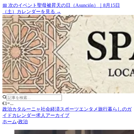
📅 次のイベント
聖母被昇天の日（Asunción）
｜
8月15日
（土）
カレンダーを見る →
€1
=
...
政治
カタルーニャ
社会
経済
スポーツ
エンタメ
旅行
暮らしのガ
イド
カレンダー
求人
アーカイブ
ホーム
›
政治