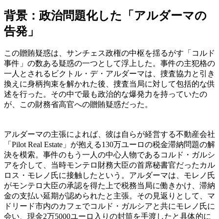
背景：政治問題化した「アルダーマの
告発」
この贈賄疑惑は、サンチェス政権の中枢を揺るがす「コルド
事件」の数ある疑惑の一つとして浮上した。事件の主犯格の
一人とされるビクトル・デ・アルダーマは、捜査協力と引き
換えに身柄拘束を解かれた後、捜査当局に対して包括的な供
述を行った。その中で最も政治的な爆発力を持っていたの
が、この財務省高官への贈賄疑惑だった。
アルダーマの主張によれば、彼は自らが経営する不動産会社
「Pilot Real Estate」が抱える130万ユーロの税金滞納問題の解
決を模索。事件のもう一人の中心人物であるコルド・ガルシ
アを介して、当時モンテロ財務大臣の首席秘書官だったカル
ロス・モレノ氏に接触したという。アルダーマは、モレノ氏
がモンテロ大臣の承認を得た上で税務当局に働きかけ、滞納
金の支払い延期が認められたと主張。その見返りとして、マ
ドリード市内のカフェでコルド・ガルシアと共にモレノ氏に
会い、現金2万5000ユーロ入りの封筒を手渡したと具体的に