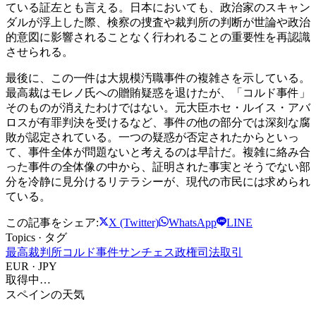
ている証左とも言える。日本においても、政治家のスキャン
ダルが浮上した際、検察の捜査や裁判所の判断が世論や政治
的意図に影響されることなく行われることの重要性を再認識
させられる。
最後に、この一件は大規模汚職事件の複雑さを示している。
最高裁はモレノ氏への贈賄疑惑を退けたが、「コルド事件」
そのものが消えたわけではない。元大臣ホセ・ルイス・アバ
ロスが有罪判決を受けるなど、事件の他の部分では深刻な腐
敗が認定されている。一つの疑惑が否定されたからといっ
て、事件全体が問題ないと考えるのは早計だ。複雑に絡み合
った事件の全体像の中から、証明された事実とそうでない部
分を冷静に見分けるリテラシーが、現代の市民には求められ
ている。
この記事をシェア:
X (Twitter)
WhatsApp
LINE
Topics · タグ
最高裁判所
コルド事件
サンチェス政権
司法取引
EUR · JPY
取得中…
スペインの天気