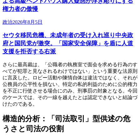
よる高級ペントハウス購入疑惑が浮き彫りにする
権力者の傲慢
政治
2026年8月5日
セウタ移民危機、未成年者の受け入れ巡り中央政
府と国民党が激突。「国家安全保障」を盾に人道
支援を拒否する右派
さらに最高裁は、「公職者の執務室で面会を求める行為のす
べてが犯罪と見なされるわけではない」という重要な法原則
に言及した。ロビー活動や陳情自体は違法ではなく、それが
公務員の公平性を損ない、特定の私的利益のために公的権力
を不正に行使させる場合にのみ、刑事罰の対象となる。今回
のケースでは、その一線を越えたとは認定できないと結論づ
けたのである。
構造的分析：「司法取引」型供述の危
うさと司法の役割