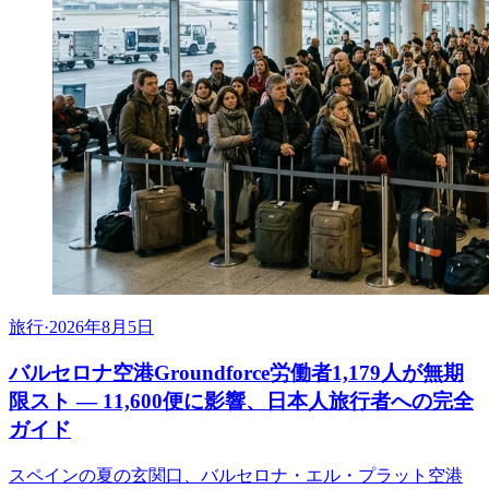
旅行
·
2026年8月5日
バルセロナ空港Groundforce労働者1,179人が無期
限スト ― 11,600便に影響、日本人旅行者への完全
ガイド
スペインの夏の玄関口、バルセロナ・エル・プラット空港