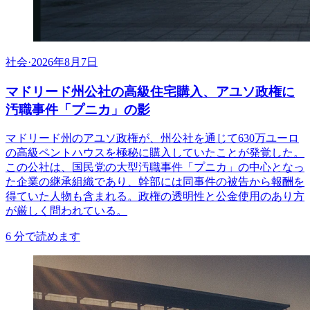
社会
·
2026年8月7日
マドリード州公社の高級住宅購入、アユソ政権に
汚職事件「プニカ」の影
マドリード州のアユソ政権が、州公社を通じて630万ユーロ
の高級ペントハウスを極秘に購入していたことが発覚した。
この公社は、国民党の大型汚職事件「プニカ」の中心となっ
た企業の継承組織であり、幹部には同事件の被告から報酬を
得ていた人物も含まれる。政権の透明性と公金使用のあり方
が厳しく問われている。
6
分で読めます