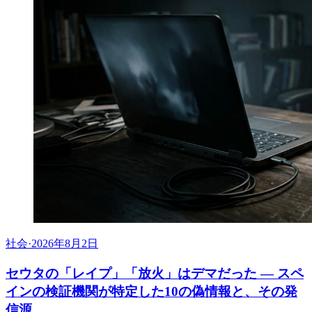
社会
·
2026年8月2日
セウタの「レイプ」「放火」はデマだった ― スペ
インの検証機関が特定した10の偽情報と、その発
信源