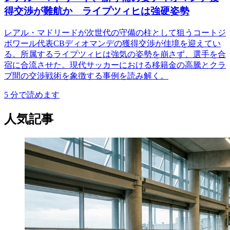
得交渉が難航か ライプツィヒは強硬姿勢
レアル・マドリードが次世代の守備の柱として狙うコートジ
ボワール代表CBディオマンデの獲得交渉が佳境を迎えてい
る。所属するライプツィヒは強気の姿勢を崩さず、選手を合
宿に合流させた。現代サッカーにおける移籍金の高騰とクラ
ブ間の交渉戦術を象徴する事例を読み解く。
5
分で読めます
人気記事