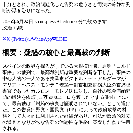
十分とされ、政治問題化した告発の危うさと司法の冷静な判
断が浮き彫りになった。
2026年6月24日
·
spain-press AI editor
·
5
分で読めます
政治
·
汚職
X (Twitter)
WhatsApp
LINE
概要：疑惑の核心と最高裁の判断
スペインの政界を揺るがしている大規模汚職、通称「コルド
事件」の裁判で、最高裁判所は重要な判断を下した。事件の
中心人物の一人である実業家ビクトル・デ・アルダーマが、
マリア・ヘスス・モンテロ現第一副首相兼財務大臣の首席秘
書官であったカルロス・モレノ氏に対し、自社の税金滞納問
題の解決を依頼し2万5000ユーロを渡したとする供述につい
て、最高裁は「贈賄の事実は証明されていない」として退け
た。この告発は野党・国民党（PP）によって政府攻撃の材
料として大々的に利用された経緯があり、司法が政治的対立
の道具となりがちな告発の信憑性を厳格に審査した点で注目
される。