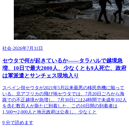
社会
·
2026年7月31日
セウタで何が起きているか——タラハルで越境急
増、10日で最大2000人、少なくとも9人死亡、政府
は軍派遣とサンチェス現地入り
スペイン領セウタが2021年5月以来最悪の移民危機に陥って
いる。北アフリカの飛び地セウタでは、7月20日ごろから海
路での不正越境が急増し、7月30日には24時間で未成年102人
を含む数百人が新たに到着した。この10日間の到着者は
1,500〜2,000人と地元政府は公表し、少なくと
9
分で読めます