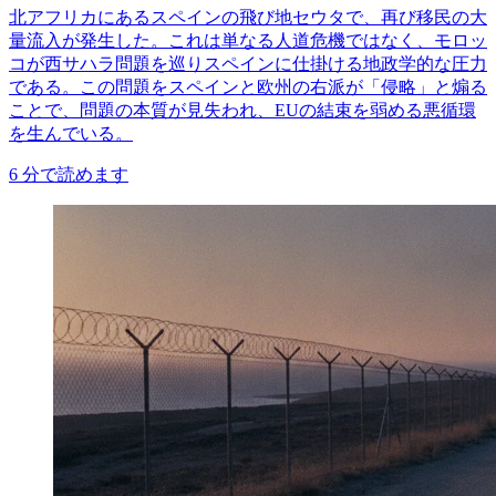
北アフリカにあるスペインの飛び地セウタで、再び移民の大
量流入が発生した。これは単なる人道危機ではなく、モロッ
コが西サハラ問題を巡りスペインに仕掛ける地政学的な圧力
である。この問題をスペインと欧州の右派が「侵略」と煽る
ことで、問題の本質が見失われ、EUの結束を弱める悪循環
を生んでいる。
6
分で読めます