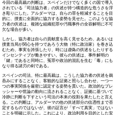
今回の最高裁の判断は、スペインだけでなく多くの国で導入
されている「司法協力者」の供述が持つ構造的な危うさを浮
き彫りにした。アルダーマは、自らの罪を軽減することを目
的に、捜査に全面的に協力する姿勢を見せた。このような協
力者の供述は、複雑な組織犯罪や汚職事件の全容解明に不可
欠な場合が多い。
しかし、協力者は自らの貢献度を高く見せるため、あるいは
捜査当局が関心を持つであろう大物（特に政治家）を巻き込
むため、事実を誇張したり、時には虚偽の供述をしたりする
インセンティブが働きやすい。彼らの供述は、事件解明の
「鍵」であると同時に、冤罪や政治的混乱を生む「毒」にも
なり得る諸刃の剣である。
スペインの司法、特に最高裁は、こうした協力者の供述を鵜
呑みにすることなく、客観的な証拠と照らし合わせ、一つ一
つの事実関係を厳密に認定する姿勢を貫いた。政治的なプレ
ッシャーや世論の動向に流されることなく、証拠に基づいて
冷静に判断を下すという司法の本来の役割を果たしたと言え
る。この判断は、アルダーマの他の供述部分の信憑性まで否
定するものではないが、彼の証言が「すべて真実」ではない
ことを明確に示した。これにより、政治利用を目的とした安