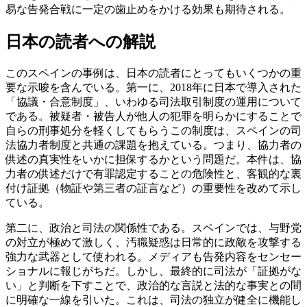
易な告発合戦に一定の歯止めをかける効果も期待される。
日本の読者への解説
このスペインの事例は、日本の読者にとってもいくつかの重
要な示唆を含んでいる。第一に、2018年に日本で導入された
「協議・合意制度」、いわゆる司法取引制度の運用について
である。被疑者・被告人が他人の犯罪を明らかにすることで
自らの刑事処分を軽くしてもらうこの制度は、スペインの司
法協力者制度と共通の課題を抱えている。つまり、協力者の
供述の真実性をいかに担保するかという問題だ。本件は、協
力者の供述だけで有罪認定することの危険性と、客観的な裏
付け証拠（物証や第三者の証言など）の重要性を改めて示し
ている。
第二に、政治と司法の関係性である。スペインでは、与野党
の対立が極めて激しく、汚職疑惑は日常的に政敵を攻撃する
強力な武器として使われる。メディアも告発内容をセンセー
ショナルに報じがちだ。しかし、最終的に司法が「証拠がな
い」と判断を下すことで、政治的な言説と法的な事実との間
に明確な一線を引いた。これは、司法の独立が健全に機能し