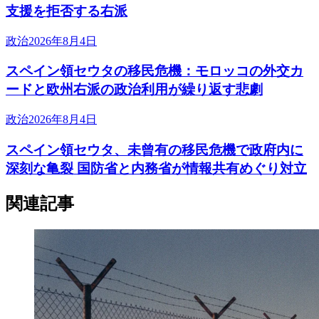
支援を拒否する右派
政治
2026年8月4日
スペイン領セウタの移民危機：モロッコの外交カ
ードと欧州右派の政治利用が繰り返す悲劇
政治
2026年8月4日
スペイン領セウタ、未曾有の移民危機で政府内に
深刻な亀裂 国防省と内務省が情報共有めぐり対立
関連記事