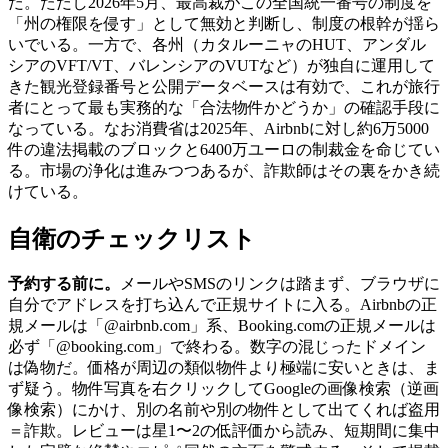
だ。ただし2026年5月、最高裁がこの全国統一番号の制度を
「州の権限を侵す」として無効と判断し、制度の根幹が揺ら
いでいる。一方で、各州（カタルーニャのHUT、アンダル
シアのVFT/VT、バレンシアのVUTなど）が独自に運用して
きた観光登録番号と公開データベースは有効で、これが旅行
者にとって最も実務的な「合法物件かどうか」の確認手段に
なっている。なお消費省は2025年、Airbnbに対し約6万5000
件の違法掲載のブロックと6400万ユーロの制裁金を命じてい
る。市場の浄化は進みつつあるが、詐欺師はその裏をかき続
けている。
自衛のチェックリスト
予約する前に。
メールやSMSのリンクは踏まず、ブラウザに
自分でアドレスを打ち込んで正規サイトに入る。Airbnbの正
規メールは「@airbnb.com」系、Booking.comの正規メールは
必ず「@booking.com」で終わる。数字の混じったドメイン
は偽物だ。価格が周辺の類似物件より極端に安いときは、ま
ず疑う。物件写真を右クリックしてGoogleの画像検索（逆画
像検索）にかけ、別の名前や別の物件として出てくれば盗用
＝詐欺。レビューは星1〜2の低評価から読み、短期間に集中