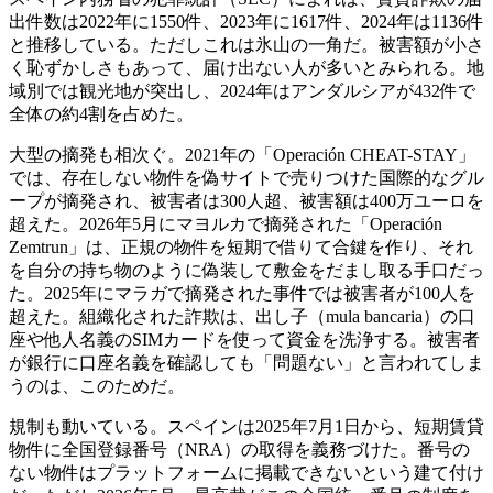
出件数は2022年に1550件、2023年に1617件、2024年は1136件
と推移している。ただしこれは氷山の一角だ。被害額が小さ
く恥ずかしさもあって、届け出ない人が多いとみられる。地
域別では観光地が突出し、2024年はアンダルシアが432件で
全体の約4割を占めた。
大型の摘発も相次ぐ。2021年の「Operación CHEAT-STAY」
では、存在しない物件を偽サイトで売りつけた国際的なグル
ープが摘発され、被害者は300人超、被害額は400万ユーロを
超えた。2026年5月にマヨルカで摘発された「Operación
Zemtrun」は、正規の物件を短期で借りて合鍵を作り、それ
を自分の持ち物のように偽装して敷金をだまし取る手口だっ
た。2025年にマラガで摘発された事件では被害者が100人を
超えた。組織化された詐欺は、出し子（mula bancaria）の口
座や他人名義のSIMカードを使って資金を洗浄する。被害者
が銀行に口座名義を確認しても「問題ない」と言われてしま
うのは、このためだ。
規制も動いている。スペインは2025年7月1日から、短期賃貸
物件に全国登録番号（NRA）の取得を義務づけた。番号の
ない物件はプラットフォームに掲載できないという建て付け