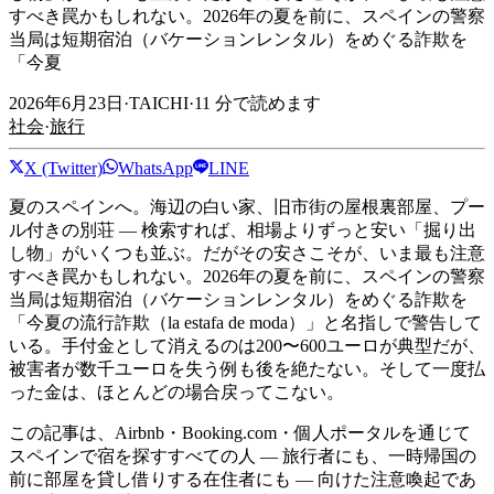
すべき罠かもしれない。2026年の夏を前に、スペインの警察
当局は短期宿泊（バケーションレンタル）をめぐる詐欺を
「今夏
2026年6月23日
·
TAICHI
·
11
分で読めます
社会
·
旅行
X (Twitter)
WhatsApp
LINE
夏のスペインへ。海辺の白い家、旧市街の屋根裏部屋、プー
ル付きの別荘 ― 検索すれば、相場よりずっと安い「掘り出
し物」がいくつも並ぶ。だがその安さこそが、いま最も注意
すべき罠かもしれない。2026年の夏を前に、スペインの警察
当局は短期宿泊（バケーションレンタル）をめぐる詐欺を
「今夏の流行詐欺（la estafa de moda）」と名指しで警告して
いる。手付金として消えるのは200〜600ユーロが典型だが、
被害者が数千ユーロを失う例も後を絶たない。そして一度払
った金は、ほとんどの場合戻ってこない。
この記事は、Airbnb・Booking.com・個人ポータルを通じて
スペインで宿を探すすべての人 ― 旅行者にも、一時帰国の
前に部屋を貸し借りする在住者にも ― 向けた注意喚起であ