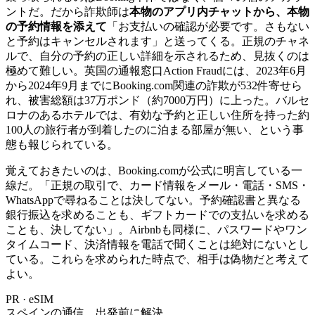
ントだ。だから詐欺師は
本物のアプリ内チャットから、本物
の予約情報を添えて
「お支払いの確認が必要です。さもない
と予約はキャンセルされます」と送ってくる。正規のチャネ
ルで、自分の予約の正しい詳細を示されるため、見抜くのは
極めて難しい。英国の通報窓口Action Fraudには、2023年6月
から2024年9月までにBooking.com関連の詐欺が532件寄せら
れ、被害総額は37万ポンド（約7000万円）に上った。バルセ
ロナのあるホテルでは、有効な予約と正しい住所を持った約
100人の旅行者が到着したのに泊まる部屋が無い、という事
態も報じられている。
覚えておきたいのは、Booking.comが公式に明言している一
線だ。「正規の取引で、カード情報をメール・電話・SMS・
WhatsAppで尋ねることは決してない。予約確認書と異なる
銀行振込を求めることも、ギフトカードでの支払いを求める
ことも、決してない」。Airbnbも同様に、パスワードやワン
タイムコード、決済情報を電話で聞くことは絶対にないとし
ている。これらを求められた時点で、相手は偽物だと考えて
よい。
PR · eSIM
スペインの通信、出発前に解決