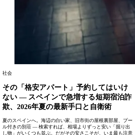
社会
その「格安アパート」予約してはいけ
ない ― スペインで急増する短期宿泊詐
欺、2026年夏の最新手口と自衛術
夏のスペインへ。海辺の白い家、旧市街の屋根裏部屋、プー
ル付きの別荘 ― 検索すれば、相場よりずっと安い「掘り出
し物」がいくつも並ぶ。だがその安さこそが、いま最も注意