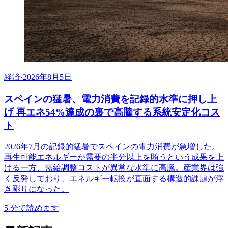
経済
·
2026年8月5日
スペインの猛暑、電力消費を記録的水準に押し上
げ 再エネ54%達成の裏で高騰する系統安定化コス
ト
2026年7月の記録的猛暑でスペインの電力消費が急増した。
再生可能エネルギーが需要の半分以上を賄うという成果を上
げる一方、需給調整コストが異常な水準に高騰。産業界は強
く反発しており、エネルギー転換が直面する構造的課題が浮
き彫りになった。
5
分で読めます