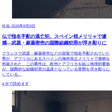
社会
·
2026年8月6日
仏で指名手配の逃亡犯、スペイン領メリリャで逮
捕―武器・麻薬密売の国際組織犯罪が浮き彫りに
フランスで武器・麻薬密売などの容疑で指名手配されていた
男が、アフリカにあるスペインの海外領土メリリャで身柄を
拘束された。この事件は、欧州とアフリカを結ぶ地理的要衝
が、国際的な組織犯罪の温床となっている実態を浮き彫りに
している。
4
分で読めます