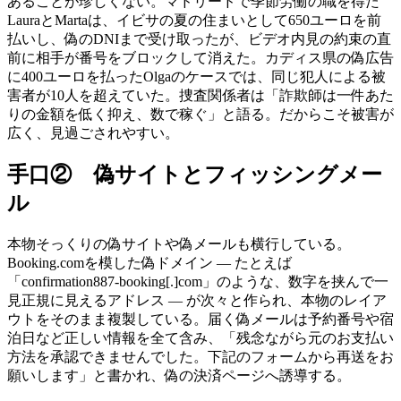
あることが珍しくない。マドリードで季節労働の職を得た
LauraとMartaは、イビサの夏の住まいとして650ユーロを前
払いし、偽のDNIまで受け取ったが、ビデオ内見の約束の直
前に相手が番号をブロックして消えた。カディス県の偽広告
に400ユーロを払ったOlgaのケースでは、同じ犯人による被
害者が10人を超えていた。捜査関係者は「詐欺師は一件あた
りの金額を低く抑え、数で稼ぐ」と語る。だからこそ被害が
広く、見過ごされやすい。
手口② 偽サイトとフィッシングメー
ル
本物そっくりの偽サイトや偽メールも横行している。
Booking.comを模した偽ドメイン ― たとえば
「confirmation887-booking[.]com」のような、数字を挟んで一
見正規に見えるアドレス ― が次々と作られ、本物のレイア
ウトをそのまま複製している。届く偽メールは予約番号や宿
泊日など正しい情報を全て含み、「残念ながら元のお支払い
方法を承認できませんでした。下記のフォームから再送をお
願いします」と書かれ、偽の決済ページへ誘導する。