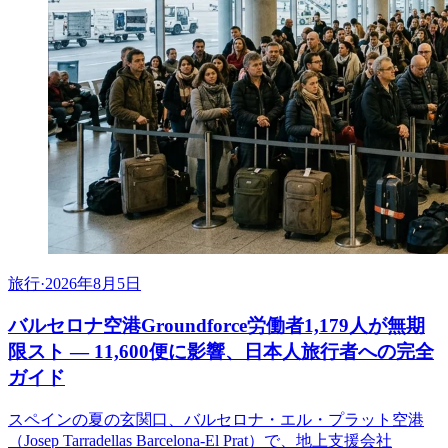
旅行
·
2026年8月5日
バルセロナ空港Groundforce労働者1,179人が無期
限スト ― 11,600便に影響、日本人旅行者への完全
ガイド
スペインの夏の玄関口、バルセロナ・エル・プラット空港
（Josep Tarradellas Barcelona-El Prat）で、地上支援会社