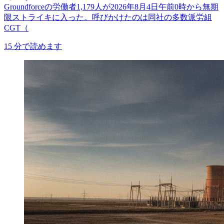
Groundforceの労働者1,179人が2026年8月4日午前0時から無期
限ストライキに入った。呼びかけたのは同社の多数派労組
CGT（
15
分で読めます