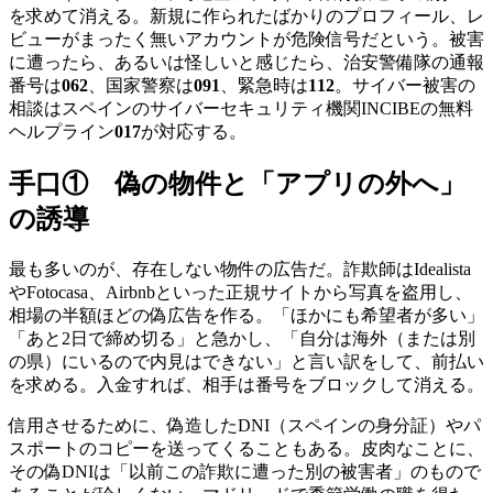
を求めて消える。新規に作られたばかりのプロフィール、レ
ビューがまったく無いアカウントが危険信号だという。被害
に遭ったら、あるいは怪しいと感じたら、治安警備隊の通報
番号は
062
、国家警察は
091
、緊急時は
112
。サイバー被害の
相談はスペインのサイバーセキュリティ機関INCIBEの無料
ヘルプライン
017
が対応する。
手口① 偽の物件と「アプリの外へ」
の誘導
最も多いのが、存在しない物件の広告だ。詐欺師はIdealista
やFotocasa、Airbnbといった正規サイトから写真を盗用し、
相場の半額ほどの偽広告を作る。「ほかにも希望者が多い」
「あと2日で締め切る」と急かし、「自分は海外（または別
の県）にいるので内見はできない」と言い訳をして、前払い
を求める。入金すれば、相手は番号をブロックして消える。
信用させるために、偽造したDNI（スペインの身分証）やパ
スポートのコピーを送ってくることもある。皮肉なことに、
その偽DNIは「以前この詐欺に遭った別の被害者」のもので