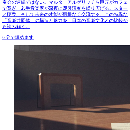
奏会の連続ではない。マルタ・アルゲリッチら巨匠がカフェ
で寛ぎ、若手音楽家が深夜に即興演奏を繰り広げる。スター
と聴衆、そして未来の才能が垣根なく交流する、この特異な
「音楽共同体」の構造と魅力を、日本の音楽文化との比較か
ら読み解く。
6
分で読めます