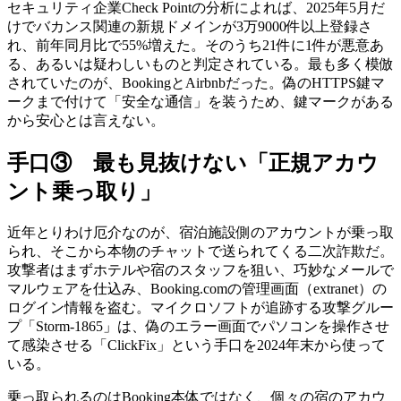
セキュリティ企業Check Pointの分析によれば、2025年5月だ
けでバカンス関連の新規ドメインが3万9000件以上登録さ
れ、前年同月比で55%増えた。そのうち21件に1件が悪意あ
る、あるいは疑わしいものと判定されている。最も多く模倣
されていたのが、BookingとAirbnbだった。偽のHTTPS鍵マ
ークまで付けて「安全な通信」を装うため、鍵マークがある
から安心とは言えない。
手口③ 最も見抜けない「正規アカウ
ント乗っ取り」
近年とりわけ厄介なのが、宿泊施設側のアカウントが乗っ取
られ、そこから本物のチャットで送られてくる二次詐欺だ。
攻撃者はまずホテルや宿のスタッフを狙い、巧妙なメールで
マルウェアを仕込み、Booking.comの管理画面（extranet）の
ログイン情報を盗む。マイクロソフトが追跡する攻撃グルー
プ「Storm-1865」は、偽のエラー画面でパソコンを操作させ
て感染させる「ClickFix」という手口を2024年末から使って
いる。
乗っ取られるのはBooking本体ではなく、個々の宿のアカウ