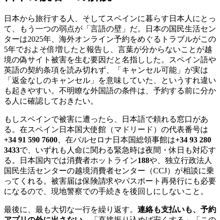
日本から旅行する人、そしてスペインに暮らす日本人にとっ
て、もう一つの弱点が「言語の壁」だ。日本の国民生活セン
ターは2025年、海外オンライン予約をめぐるトラブルがこの
5年でおよそ倍増したと報告し、言葉が分からないことが越
境の偽サイト被害を生む要因だと名指しした。スペイン語や
英語の契約条項を読み切れず、「キャンセル可能」が実は
「返金なしのキャンセル」を意味していた、というすれ違い
も起きやすい。不明瞭な外国語の条件は、予約する前に分か
る人に確認しておきたい。
もしスペインで被害に遭ったら、日本語で頼れる窓口があ
る。在スペイン日本国大使館（マドリード）の代表番号は
+34 91 590 7600
、在バルセロナ日本国総領事館は
+34 93 280
3433
で、いずれも人命に関わる緊急時は夜間・休日も対応す
る。日本国内では消費者ホットライン
188
や、独立行政法人
国民生活センターの越境消費者センター（CCJ）が相談に乗
ってくれる。被害届は保険請求やパスポート再発行にも必要
になるので、現地警察での手続きを後回しにしないこと。
最後に、最も大切な一行を繰り返す。
連絡も支払いも、予約
アプリの外に出さない。
「直接振り込めば安くする」「この