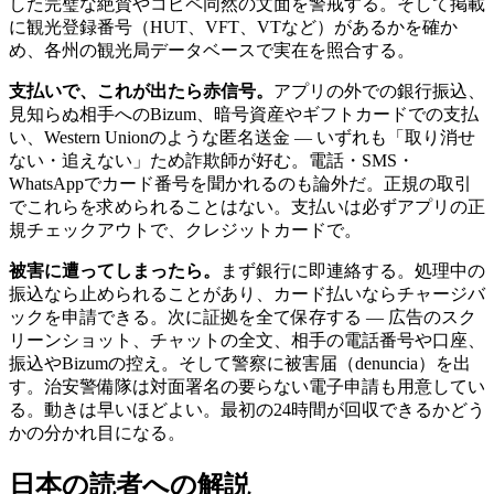
した完璧な絶賛やコピペ同然の文面を警戒する。そして掲載
に観光登録番号（HUT、VFT、VTなど）があるかを確か
め、各州の観光局データベースで実在を照合する。
支払いで、これが出たら赤信号。
アプリの外での銀行振込、
見知らぬ相手へのBizum、暗号資産やギフトカードでの支払
い、Western Unionのような匿名送金 ― いずれも「取り消せ
ない・追えない」ため詐欺師が好む。電話・SMS・
WhatsAppでカード番号を聞かれるのも論外だ。正規の取引
でこれらを求められることはない。支払いは必ずアプリの正
規チェックアウトで、クレジットカードで。
被害に遭ってしまったら。
まず銀行に即連絡する。処理中の
振込なら止められることがあり、カード払いならチャージバ
ックを申請できる。次に証拠を全て保存する ― 広告のスク
リーンショット、チャットの全文、相手の電話番号や口座、
振込やBizumの控え。そして警察に被害届（denuncia）を出
す。治安警備隊は対面署名の要らない電子申請も用意してい
る。動きは早いほどよい。最初の24時間が回収できるかどう
かの分かれ目になる。
日本の読者への解説