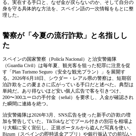
る。実在する手口と、なぜ金が戻らないのか、そして自分の
身を守る具体的な方法を、スペイン語の一次情報をもとに整
理した。
警察が「今夏の流行詐欺」と名指しし
た
スペインの国家警察（Policía Nacional）と治安警備隊
（Guardia Civil）は毎年夏、観光客を狙った犯罪に注意を促
す「Plan Turismo Seguro（安全な観光プラン）」を展開す
る。2026年6月18日、シウダー・レアル県の警察は、短期宿
泊詐欺をこの夏まさに広がっている手口だと述べた。典型は
単純だ。あり得ないほど安い個人広告で客を引きつけ、
200〜300ユーロの手付金（señal）を要求し、入金が確認され
た瞬間に連絡を絶つ。
治安警備隊は2026年3月、SNS広告を使った新手の詐欺の増
加を警告していた。TikTokなどでプール付きの別荘を相場よ
り大幅に安く宣伝し、正規ポータルから盗んだ写真を使い、
Bizum（スペインの即時送金アプリ）や銀行振込での前払い