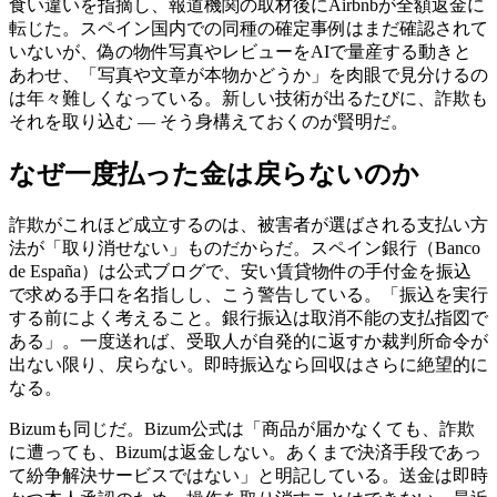
食い違いを指摘し、報道機関の取材後にAirbnbが全額返金に
転じた。スペイン国内での同種の確定事例はまだ確認されて
いないが、偽の物件写真やレビューをAIで量産する動きと
あわせ、「写真や文章が本物かどうか」を肉眼で見分けるの
は年々難しくなっている。新しい技術が出るたびに、詐欺も
それを取り込む ― そう身構えておくのが賢明だ。
なぜ一度払った金は戻らないのか
詐欺がこれほど成立するのは、被害者が選ばされる支払い方
法が「取り消せない」ものだからだ。スペイン銀行（Banco
de España）は公式ブログで、安い賃貸物件の手付金を振込
で求める手口を名指しし、こう警告している。「振込を実行
する前によく考えること。銀行振込は取消不能の支払指図で
ある」。一度送れば、受取人が自発的に返すか裁判所命令が
出ない限り、戻らない。即時振込なら回収はさらに絶望的に
なる。
Bizumも同じだ。Bizum公式は「商品が届かなくても、詐欺
に遭っても、Bizumは返金しない。あくまで決済手段であっ
て紛争解決サービスではない」と明記している。送金は即時