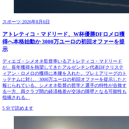
スポーツ
·
2026年8月6日
アトレティコ・マドリード、W杯優勝DFロメロ獲
得へ本格始動か 3000万ユーロの初回オファーを提
示
ディエゴ・シメオネ監督率いるアトレティコ・マドリード
が、長年獲得を熱望してきたアルゼンチン代表DFクリステ
ィアン・ロメロの獲得に本腰を入れた。プレミアリーグのト
ッテナムに対し、3000万ユーロの初回オファーを提示したと
報じられている。シメオネ監督の哲学と選手の特性が合致す
る一方、両クラブ間の経済格差が交渉の障壁となる可能性も
指摘される。
5
分で読めます