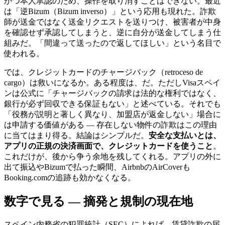
かつ本人承認のため、操作を取り消すことはできない。最近
は「逆Bizum（Bizum inverso）」という応用も現れた。詐欺
師が送金ではなく送金リクエストを送りつけ、被害者が中身
を確認せず承認してしまうと、逆に自分が送金してしまう仕
組みだ。「間違って送ったので返してほしい」という名目で
使われる。
では、クレジットカードのチャージバック（retroceso de
cargo）は救いになるか。ある程度は、だ。ただしVisaスペイ
ンは公式に「チャージバックの請求は法的な権利ではなく、
銀行が必ず回収できる保証もない」と述べている。それでも
「役務が説明と著しく異なり、加盟店が返金しない」場合に
は申請する価値がある ― 存在しない物件の詐欺はこの理由
に当てはまり得る。結論はシンプルだ。
安全な支払いとは、
アプリの正規の決済画面で、クレジットカードを使うこと
。
これだけが、後から争う余地を残してくれる。アプリの外に
出て振込やBizumで払った瞬間、AirbnbのAirCoverも
Booking.comの追跡も効かなくなる。
数字で見る ― 摘発と規制の現在地
スペイン内務省の犯罪統計（SEC）によれば、賃貸詐欺の届