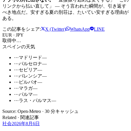
リンクから払い直して」 ― そう言われた瞬間が、引き返す
べき地点だ。安すぎる夏の別荘は、たいてい安すぎる理由が
ある。
この記事をシェア:
X (Twitter)
WhatsApp
LINE
EUR · JPY
取得中…
スペインの天気
⋯
マドリード
—
⋯
バルセロナ
—
⋯
セビリア
—
⋯
バレンシア
—
⋯
ビルバオ
—
⋯
マラガ
—
⋯
パルマ
—
⋯
ラス・パルマス
—
Source: Open-Meteo · 30 分キャッシュ
Related · 関連記事
社会
2026年8月6日