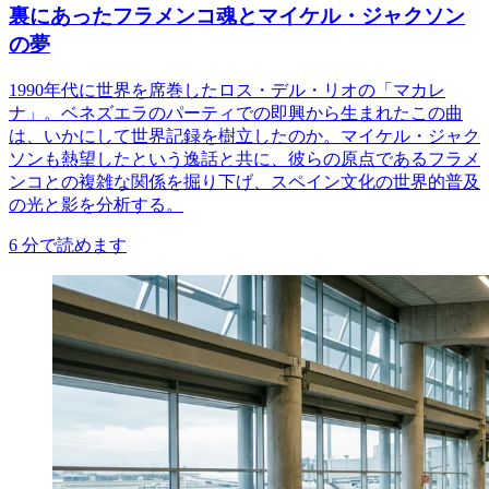
裏にあったフラメンコ魂とマイケル・ジャクソン
の夢
1990年代に世界を席巻したロス・デル・リオの「マカレ
ナ」。ベネズエラのパーティでの即興から生まれたこの曲
は、いかにして世界記録を樹立したのか。マイケル・ジャク
ソンも熱望したという逸話と共に、彼らの原点であるフラメ
ンコとの複雑な関係を掘り下げ、スペイン文化の世界的普及
の光と影を分析する。
6
分で読めます