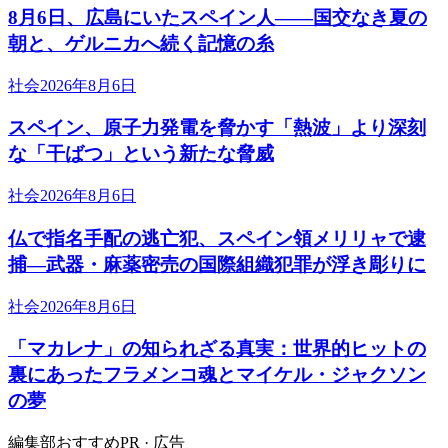
8月6日、広島にいたスペイン人――国交なき夏の
朝と、ゲルニカへ続く記憶の糸
社会
2026年8月6日
スペイン、原子力発電を脅かす「熱波」より深刻
な「干ばつ」という新たな脅威
社会
2026年8月6日
仏で指名手配の逃亡犯、スペイン領メリリャで逮
捕―武器・麻薬密売の国際組織犯罪が浮き彫りに
社会
2026年8月6日
「マカレナ」の知られざる真実：世界的ヒットの
裏にあったフラメンコ魂とマイケル・ジャクソン
の夢
編集部おすすめ
PR · 広告