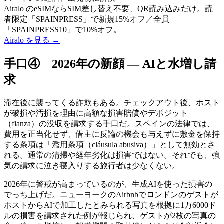
Airalo のeSIMならSIM差し替え不要、QR読み込みだけ。読
者限定「SPAINPRESS」で新規15%オフ／全員
「SPAINPRESS10」で10%オフ。
Airalo を見る
→
手口④ 2026年の新顔 ― AIと水増し請
求
滞在後に襲ってくる詐欺もある。チェックアウト後、ホスト
が破損や汚損を理由に高額な損害賠償やデポジット
（fianza）の没収を請求する手口だ。スペインの法律では、
費用を正当化せず、借主に反論の機会も与えずに敷金を保持
する条項は「濫用条項（cláusula abusiva）」として無効とさ
れる。通常の清掃や経年劣化は損害ではない。それでも、強
気の請求に泣き寝入りする旅行者は少なくない。
2026年に警戒が高まっているのが、生成AIを使った損害の
でっち上げだ。ニューヨークのAirbnbでロンドンのゲストが
ホストからAIで加工したとみられる写真を根拠に1万6000ド
ルの損害を請求された例が報じられ、ゲストが2枚の写真の