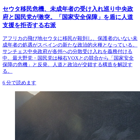
セウタ移民危機、未成年者の受け入れ巡り中央政
府と国民党が激突。「国家安全保障」を盾に人道
支援を拒否する右派
アフリカの飛び地セウタに移民が殺到し、保護者のいない未
成年者の処遇がスペインの新たな政治的火種となっている。
サンチェス中央政府が各州への分散受け入れを義務付ける
中、最大野党・国民党は極右VOXとの競合から「国家安全
保障の危機」と反発。人道と政治が交錯する構造を解説す
る。
6
分で読めます