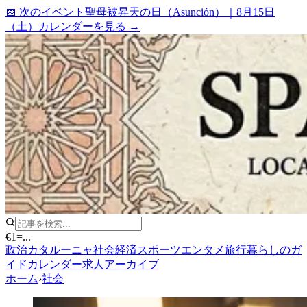
📅 次のイベント
聖母被昇天の日（Asunción）
｜
8月15日
（土）
カレンダーを見る →
€1
=
...
政治
カタルーニャ
社会
経済
スポーツ
エンタメ
旅行
暮らしのガ
イド
カレンダー
求人
アーカイブ
ホーム
›
社会