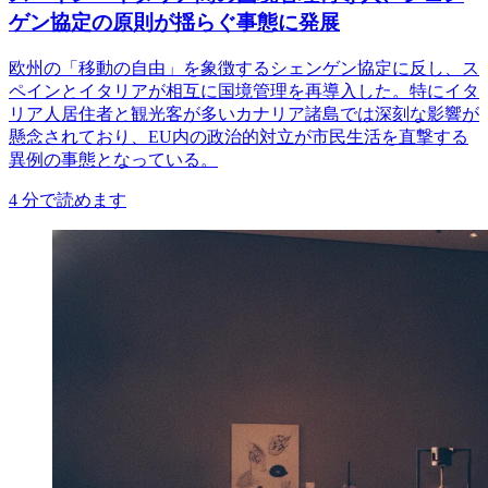
ゲン協定の原則が揺らぐ事態に発展
欧州の「移動の自由」を象徴するシェンゲン協定に反し、ス
ペインとイタリアが相互に国境管理を再導入した。特にイタ
リア人居住者と観光客が多いカナリア諸島では深刻な影響が
懸念されており、EU内の政治的対立が市民生活を直撃する
異例の事態となっている。
4
分で読めます