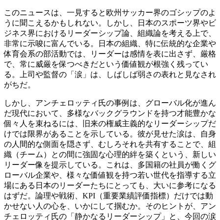
このニュースは、一見すると欧州サッカー界のゴシップのよ
うに聞こえるかもしれない。しかし、日本のスポーツ界やビ
ジネス界におけるリーダーシップ論、組織論を考える上で、
非常に示唆に富んでいる。日本の組織、特に伝統的な企業や
体育会系の部活動では、リーダーは感情を表に出さず、厳格
で、常に威厳を保つべきだという価値観が根強く残ってい
る。上司や監督の「涙」は、しばしば弱さの表れと見なされ
がちだ。
しかし、アンチェロッティ氏の事例は、グローバル化が進ん
だ現代において、多様なバックグラウンドを持つ才能豊かな
個々人を束ねるには、旧来の権威主義的なリーダーシップだ
けでは限界があることを示している。彼が見せた涙は、自身
の人間的な側面を隠さず、むしろそれを共有することで、組
織（チーム）との間に強固な心理的絆を築くという、新しい
リーダー像を提示している。これは、多国籍の社員が働くグ
ローバル企業や、様々な価値観を持つ若い世代を指導する立
場にある日本のリーダーたちにとっても、大いに参考になる
はずだ。論理や戦術、KPI（重要業績評価指標）だけでは動
かせない人の心を、いかにして掴むか。そのヒントが、アン
チェロッティ氏の「静かなるリーダーシップ」と、今回の涙