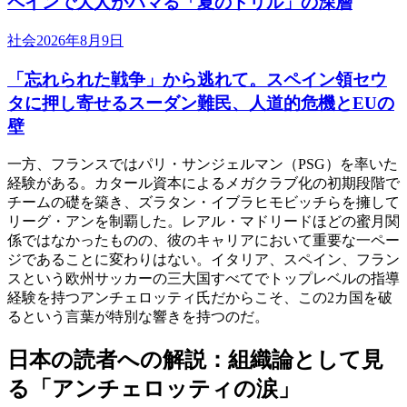
ペインで大人がハマる「夏のドリル」の深層
社会
2026年8月9日
「忘れられた戦争」から逃れて。スペイン領セウ
タに押し寄せるスーダン難民、人道的危機とEUの
壁
一方、フランスではパリ・サンジェルマン（PSG）を率いた
経験がある。カタール資本によるメガクラブ化の初期段階で
チームの礎を築き、ズラタン・イブラヒモビッチらを擁して
リーグ・アンを制覇した。レアル・マドリードほどの蜜月関
係ではなかったものの、彼のキャリアにおいて重要な一ペー
ジであることに変わりはない。イタリア、スペイン、フラン
スという欧州サッカーの三大国すべてでトップレベルの指導
経験を持つアンチェロッティ氏だからこそ、この2カ国を破
るという言葉が特別な響きを持つのだ。
日本の読者への解説：組織論として見
る「アンチェロッティの涙」