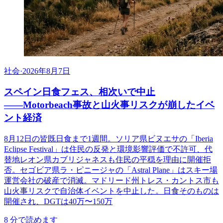
社会
·
2026年8月7日
スペイン日食フェス、相次いで中止
――Motorbeach事故と山火事リスクが崩したイベ
ント経済
8月12日の皆既日食まで1週間。ソリア県ビヌエサの「Iberia
Eclipse Festival」は住民の反発と環境影響評価で不許可、代
替地レオン県カブリジャネスも住民の平穏を理由に開催拒
否。セゴビア県ラ・ピニージャの「Astral Plane」はスキー場
運営会社の破産で消滅。マドリード州トレス・カントス市も
山火事リスクで自治体イベントを中止した。日食そのものは
開催され、DGTは40万〜150万
8
分で読めます