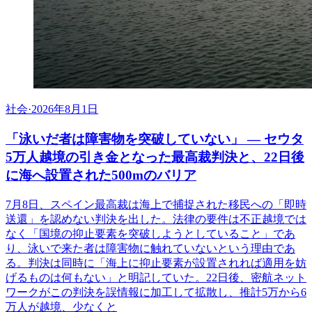
社会
·
2026年8月1日
「泳いだ者は障害物を突破していない」 ― セウタ
5万人越境の引き金となった最高裁判決と、22日後
に海へ設置された500mのバリア
7月8日、スペイン最高裁は海上で捕捉された移民への「即時
送還」を認めない判決を出した。法律の要件は不正越境では
なく「国境の抑止要素を突破しようとしていること」であ
り、泳いで来た者は障害物に触れていないという理由であ
る。判決は同時に「海上に抑止要素が設置されれば適用を妨
げるものは何もない」と明記していた。22日後、密航ネット
ワークがこの判決を誤情報に加工して拡散し、推計5万から6
万人が越境、少なくと