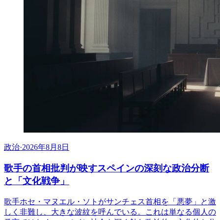
政治
·
2026年8月8日
歌手の首相批判が映すスペインの深刻な政治分断
と「文化戦争」
歌手ホセ・マヌエル・ソトがサンチェス首相を「悪夢」と激
しく非難し、大きな波紋を呼んでいる。これは単なる個人の