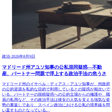
政治
·
2026年8月9日
マドリード州アユソ知事の公私混同疑惑―不動
産、パートナー問題で浮上する政治手法の危うさ
マドリード州のイサベル・ディアス・アユソ知事が、州政府
の公的資源を私的な目的で利用しているとの疑惑が相次いで
いる。パートナーの脱税疑惑への公的立場からの擁護や、職
員の私用など、その政治手法は彼女の人気を支える強気な姿
勢の裏返しであり、スペイン政治における公私の境界線を問
い直すものとなっている。