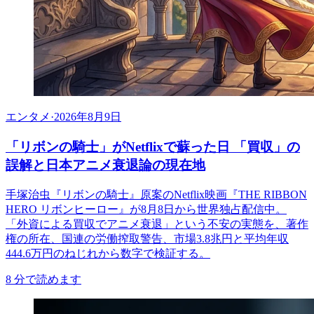
エンタメ
·
2026年8月9日
「リボンの騎士」がNetflixで蘇った日 「買収」の
誤解と日本アニメ衰退論の現在地
手塚治虫『リボンの騎士』原案のNetflix映画『THE RIBBON
HERO リボンヒーロー』が8月8日から世界独占配信中。
「外資による買収でアニメ衰退」という不安の実態を、著作
権の所在、国連の労働搾取警告、市場3.8兆円と平均年収
444.6万円のねじれから数字で検証する。
8
分で読めます