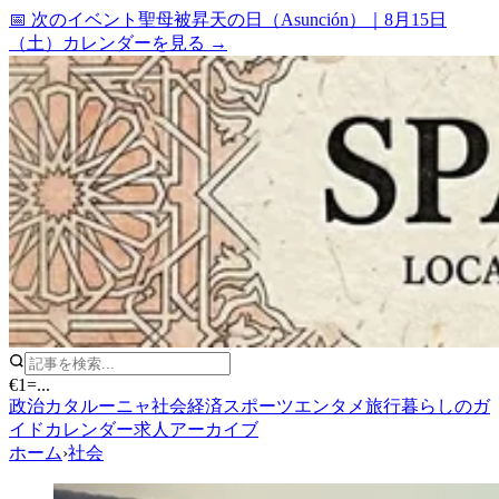
📅 次のイベント
聖母被昇天の日（Asunción）
｜
8月15日
（土）
カレンダーを見る →
€1
=
...
政治
カタルーニャ
社会
経済
スポーツ
エンタメ
旅行
暮らしのガ
イド
カレンダー
求人
アーカイブ
ホーム
›
社会