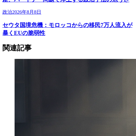
政治
2026年8月8日
セウタ国境危機：モロッコからの移民7万人流入が
暴くEUの脆弱性
関連記事