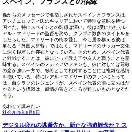
スペイン、フランスとの宿縁
孫からのメッセージで名指しされたスペインとフランスは、
アンチェロッティ氏のキャリアにおいて特別な意味を持つ
国々だ。特にスペインとの関係は深い。彼は2度にわたりレ
アル・マドリードの監督を務め、クラブに数多のタイトルを
もたらした。マドリードの街を愛し、今も居を構える彼は、
単なる「外国人監督」ではなく、マドリードのサッカー文化
に深く根差した存在となっている。そのため、スペイン代表
と対戦することは、彼にとって教え子や友人と戦うことを意
味する。スペインのメディアやファンも、彼に対しては尊敬
の念が強い一方で、敵将として相対することには複雑な感情
を抱いている。特にレアル・マドリードのファンにとって
は、自クラブのレジェンドが、スペイン代表の前に立ちはだ
かるという構図は、感情の置きどころが難しいものとなるだ
ろう。
あわせて読みたい
社会
2026年8月9日
デジタル疲れの逃避先か、新たな強迫観念か？ ス