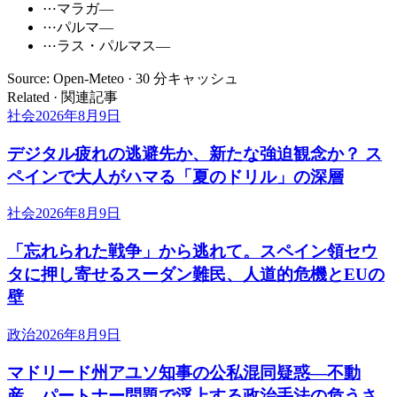
⋯
マラガ
—
⋯
パルマ
—
⋯
ラス・パルマス
—
Source: Open-Meteo · 30 分キャッシュ
Related · 関連記事
社会
2026年8月9日
デジタル疲れの逃避先か、新たな強迫観念か？ ス
ペインで大人がハマる「夏のドリル」の深層
社会
2026年8月9日
「忘れられた戦争」から逃れて。スペイン領セウ
タに押し寄せるスーダン難民、人道的危機とEUの
壁
政治
2026年8月9日
マドリード州アユソ知事の公私混同疑惑―不動
産、パートナー問題で浮上する政治手法の危うさ