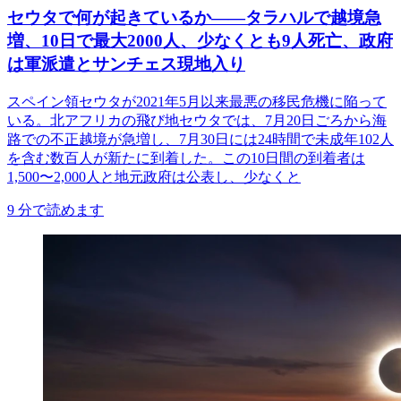
セウタで何が起きているか——タラハルで越境急
増、10日で最大2000人、少なくとも9人死亡、政府
は軍派遣とサンチェス現地入り
スペイン領セウタが2021年5月以来最悪の移民危機に陥って
いる。北アフリカの飛び地セウタでは、7月20日ごろから海
路での不正越境が急増し、7月30日には24時間で未成年102人
を含む数百人が新たに到着した。この10日間の到着者は
1,500〜2,000人と地元政府は公表し、少なくと
9
分で読めます