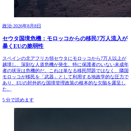
政治
·
2026年8月8日
セウタ国境危機：モロッコからの移民7万人流入が
暴くEUの脆弱性
スペインの北アフリカ領セウタにモロッコから7万人以上が
越境し、深刻な人道危機が発生。特に保護者のいない未成年
者の状況は危機的だ。これは単なる移民問題ではなく、隣国
モロッコが移民を「武器」として利用する地政学的な圧力で
あり、EUの対外的な国境管理政策の根本的な欠陥を露呈し
た。
5
分で読めます