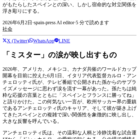
がもたらしたスペインとの深い、しかし宿命的な対立関係を
浮き彫りにする。
2026年6月2日
·
spain-press AI editor
·
5
分で読めます
社会
X (Twitter)
WhatsApp
LINE
「ミスター」の涙が映し出すもの
2026年、アメリカ、メキシコ、カナダ共催のワールドカップ
開幕を目前に控えた6月1日、イタリア代表監督カルロ・アン
チェロッティ氏が、テレビ番組で公開された孫からのサプラ
イズメッセージに思わず涙を流す一幕があった。孫たちは純
粋な応援の言葉とともに「スペインとフランスに勝ってね」
と語りかけた。この何気ない一言が、欧州サッカー界の重鎮
であるアンチェロッティ氏のキャリア、そして彼が築き上げ
てきたスペインとの複雑で深い関係性を象徴的に映し出し、
大きな反響を呼んでいる。
アンチェロッティ氏は、その温和な人柄と冷静沈着な試合運