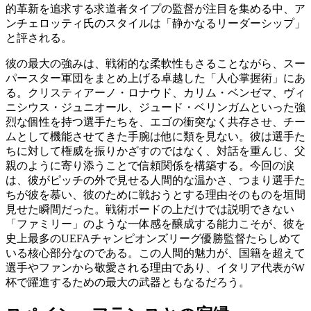
的革新を追求する求道者タイプの監督が注目を集める中、ア
ンチェロッティ氏のスタイルは「静かなるリーダーシップ」
と評される。
彼の最大の強みは、戦術的な柔軟性もさることながら、スー
パースター軍団をまとめ上げる卓越した「人心掌握術」にあ
る。クリスティアーノ・ロナウド、カリム・ベンゼマ、ヴィ
ニシウス・ジュニオール、ジュード・ベリンガムといった強
烈な個性を持つ選手たちを、エゴの衝突なく共存させ、チー
ムとして機能させてきた手腕は他に類を見ない。彼は選手た
ちに対して権威を振りかざすのではなく、対話を重んじ、父
親のように寄り添うことで信頼関係を構築する。今回の涙
は、彼がピッチの外で見せる人間的な温かさ、つまり選手た
ちが彼を慕い、彼のために戦おうとする理由そのものを垣間
見せた瞬間だった。戦術ボードの上だけでは説明できない
「ファミリー」のような一体感を醸成する能力こそが、彼を
史上最多のUEFAチャンピオンズリーグ優勝監督たらしめて
いる核心部分なのである。この人間的魅力が、国籍を超えて
選手やファンから敬愛される理由であり、イタリア代表がW
杯で躍進するための最大の武器ともなるだろう。