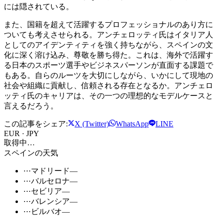
には隠されている。
また、国籍を超えて活躍するプロフェッショナルのあり方に
ついても考えさせられる。アンチェロッティ氏はイタリア人
としてのアイデンティティを強く持ちながら、スペインの文
化に深く溶け込み、尊敬を勝ち得た。これは、海外で活躍す
る日本のスポーツ選手やビジネスパーソンが直面する課題で
もある。自らのルーツを大切にしながら、いかにして現地の
社会や組織に貢献し、信頼される存在となるか。アンチェロ
ッティ氏のキャリアは、その一つの理想的なモデルケースと
言えるだろう。
この記事をシェア:
X (Twitter)
WhatsApp
LINE
EUR · JPY
取得中…
スペインの天気
⋯
マドリード
—
⋯
バルセロナ
—
⋯
セビリア
—
⋯
バレンシア
—
⋯
ビルバオ
—