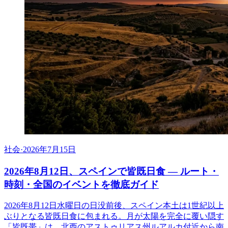
社会
·
2026年7月15日
2026年8月12日、スペインで皆既日食 ― ルート・
時刻・全国のイベントを徹底ガイド
2026年8月12日水曜日の日没前後、スペイン本土は1世紀以上
ぶりとなる皆既日食に包まれる。月が太陽を完全に覆い隠す
「皆既帯」は、北西のアストゥリアス州ルアルカ付近から南