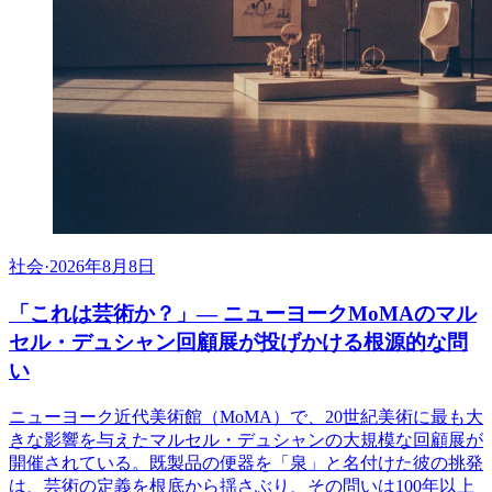
社会
·
2026年8月8日
「これは芸術か？」— ニューヨークMoMAのマル
セル・デュシャン回顧展が投げかける根源的な問
い
ニューヨーク近代美術館（MoMA）で、20世紀美術に最も大
きな影響を与えたマルセル・デュシャンの大規模な回顧展が
開催されている。既製品の便器を「泉」と名付けた彼の挑発
は、芸術の定義を根底から揺さぶり、その問いは100年以上