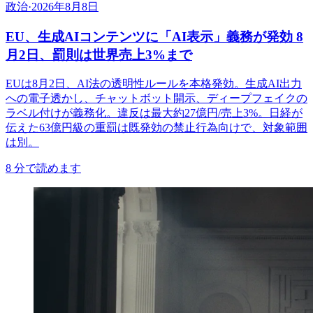
政治
·
2026年8月8日
EU、生成AIコンテンツに「AI表示」義務が発効 8
月2日、罰則は世界売上3%まで
EUは8月2日、AI法の透明性ルールを本格発効。生成AI出力
への電子透かし、チャットボット開示、ディープフェイクの
ラベル付けが義務化。違反は最大約27億円/売上3%。日経が
伝えた63億円級の重罰は既発効の禁止行為向けで、対象範囲
は別。
8
分で読めます