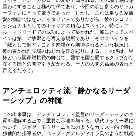
びから「ドン・カルロ」の愛称で知られる。公の場で感情を
露わにすることは極めて稀であり、今回の涙は多くのサッカ
ーファンにとって驚きであった。しかし、これは単なる家族
愛の物語ではない。イタリア人でありながら、彼のプロフェ
ッショナルとしてのキャリアの頂点はスペイン、特にレア
ル・マドリードでの成功によって築かれた。彼にとってスペ
インは第二の故郷とも言える場所であり、そのスペインを
「敵として倒す」ことを肉親から期待されるという状況は、
彼の置かれた立場のねじれを浮き彫りにする。この涙は、W
杯という国家対抗戦の舞台で、愛する国と愛するクラブが存
在する国との間で引き裂かれる、一人の人間の葛藤の表れと
言えるだろう。
アンチェロッティ流「静かなるリーダ
ーシップ」の神髄
この出来事は、アンチェロッティ監督のリーダーシップの本
質を理解する上でも重要な示唆を与える。現代サッカー界に
おいて、ジョゼ・モウリーニョ氏のようなカリスマ的で時に
独裁的な指導者や、ペップ・グアルディオラ氏のような戦術