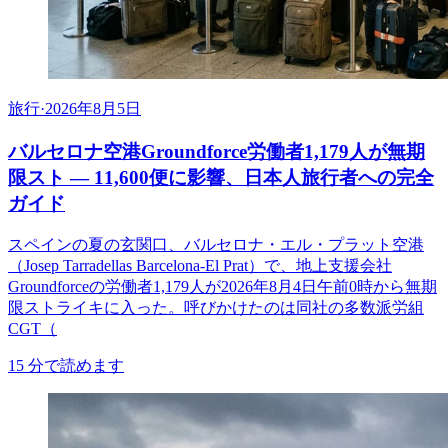
旅行
·
2026年8月5日
バルセロナ空港Groundforce労働者1,179人が無期
限スト ― 11,600便に影響、日本人旅行者への完全
ガイド
スペインの夏の玄関口、バルセロナ・エル・プラット空港
（Josep Tarradellas Barcelona-El Prat）で、地上支援会社
Groundforceの労働者1,179人が2026年8月4日午前0時から無期
限ストライキに入った。呼びかけたのは同社の多数派労組
CGT（
15
分で読めます