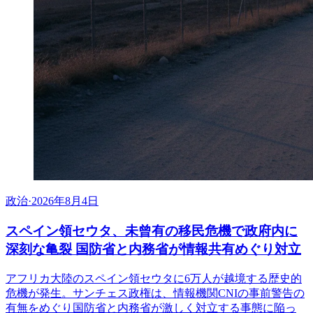
政治
·
2026年8月4日
スペイン領セウタ、未曾有の移民危機で政府内に
深刻な亀裂 国防省と内務省が情報共有めぐり対立
アフリカ大陸のスペイン領セウタに6万人が越境する歴史的
危機が発生。サンチェス政権は、情報機関CNIの事前警告の
有無をめぐり国防省と内務省が激しく対立する事態に陥っ