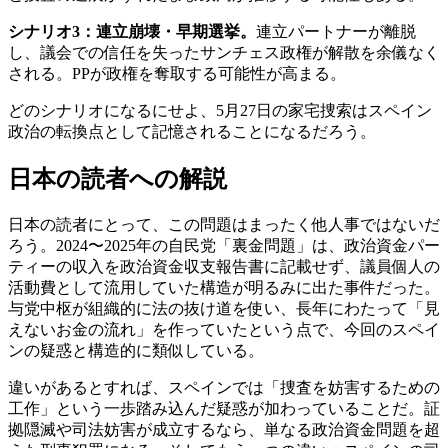
シナリオ3：連立崩壊・早期選挙。
連立パートナーが離脱
し、議会での信任を失ったサンチェス政権が解散を余儀なく
される。PPが政権を奪取する可能性が高まる。
どのシナリオになるにせよ、5月27日の家宅捜索はスペイン
政治の転換点として記憶されることになるだろう。
日本の読者への解説
日本の読者にとって、この問題はまったく他人事ではないだ
ろう。2024〜2025年の自民党「裏金問題」は、政治資金パー
ティーの収入を政治資金収支報告書に記載せず、議員個人の
活動費として流用していた構造が明るみに出た事件だった。
与党中枢が組織的に法の抜け道を使い、長年にわたって「見
えないお金の流れ」を作っていたという点で、今回のスペイ
ンの疑惑と構造的に類似している。
違いがあるとすれば、スペインでは「捜査を妨害するための
工作」という一歩踏み込んだ疑惑が加わっていることだ。証
拠隠滅や司法妨害が成立するなら、単なる政治資金問題を超