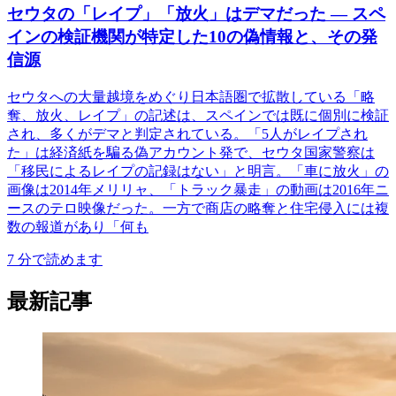
セウタの「レイプ」「放火」はデマだった ― スペ
インの検証機関が特定した10の偽情報と、その発
信源
セウタへの大量越境をめぐり日本語圏で拡散している「略
奪、放火、レイプ」の記述は、スペインでは既に個別に検証
され、多くがデマと判定されている。「5人がレイプされ
た」は経済紙を騙る偽アカウント発で、セウタ国家警察は
「移民によるレイプの記録はない」と明言。「車に放火」の
画像は2014年メリリャ、「トラック暴走」の動画は2016年ニ
ースのテロ映像だった。一方で商店の略奪と住宅侵入には複
数の報道があり「何も
7
分で読めます
最新記事