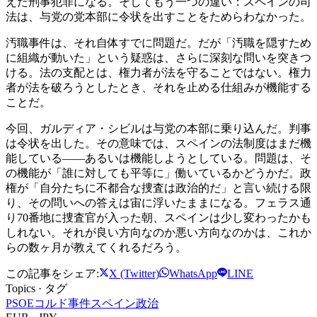
えた刑事犯罪になる。そしてもう一つの違い：スペインの司
法は、与党の党本部に令状を出すことをためらわなかった。
汚職事件は、それ自体すでに問題だ。だが「汚職を隠すため
に組織が動いた」という疑惑は、さらに深刻な問いを突きつ
ける。法の支配とは、権力者が法を守ることではない。権力
者が法を破ろうとしたとき、それを止める仕組みが機能する
ことだ。
今回、ガルディア・シビルは与党の本部に乗り込んだ。判事
は令状を出した。その意味では、スペインの法制度はまだ機
能している——あるいは機能しようとしている。問題は、そ
の機能が「誰に対しても平等に」働いているかどうかだ。政
権が「自分たちに不都合な捜査は政治的だ」と言い続ける限
り、その問いへの答えは宙に浮いたままになる。フェラス通
り70番地に捜査官が入った朝、スペインは少し変わったかも
しれない。それが良い方向なのか悪い方向なのかは、これか
らの数ヶ月が教えてくれるだろう。
この記事をシェア:
X (Twitter)
WhatsApp
LINE
Topics · タグ
PSOE
コルド事件
スペイン政治