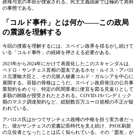
政権与党の本部が捜索される。民主主義国家では極めて異例
の事態である。
「コルド事件」とは何か——この政局
の震源を理解する
今回の捜索を理解するには、スペイン政界を揺るがし続けて
いる「コルド事件」の経緯を押さえる必要がある。
2023年から2024年にかけて表面化したこのスキャンダルは、
ペドロ・サンチェス首相の盟友であるホセ・ルイス・アバロ
ス元運輸大臣と、その元個人秘書コルド・ガルシアを中心に
展開する。容疑の骨格はこうだ。スペイン政府発注の公共事
業契約をめぐり、特定の民間業者に便宜を図る見返りとして
多額の賄賂が授受されたとされる。COVID-19パンデミック
期のマスク調達契約など、総額数百万ユーロ規模の不正が疑
われている。
アバロス氏はかつてサンチェス政権の中枢を担う実力者だっ
た。彼がサンチェスの党書記長時代を支え続け、PSOE刷新
の立役者となったことは広く知られている。その「盟友」が