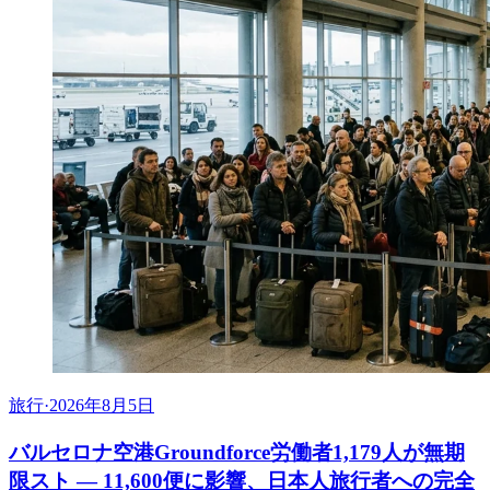
旅行
·
2026年8月5日
バルセロナ空港Groundforce労働者1,179人が無期
限スト ― 11,600便に影響、日本人旅行者への完全