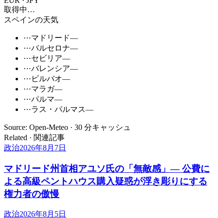
EUR · JPY
取得中…
スペインの天気
⋯
マドリード
—
⋯
バルセロナ
—
⋯
セビリア
—
⋯
バレンシア
—
⋯
ビルバオ
—
⋯
マラガ
—
⋯
パルマ
—
⋯
ラス・パルマス
—
Source: Open-Meteo · 30 分キャッシュ
Related · 関連記事
政治
2026年8月7日
マドリード州首相アユソ氏の「無敵感」— 公費に
よる高級ペントハウス購入疑惑が浮き彫りにする
権力者の傲慢
政治
2026年8月5日