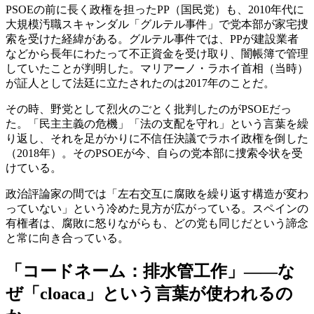
PSOEの前に長く政権を担ったPP（国民党）も、2010年代に
大規模汚職スキャンダル「グルテル事件」で党本部が家宅捜
索を受けた経緯がある。グルテル事件では、PPが建設業者
などから長年にわたって不正資金を受け取り、闇帳簿で管理
していたことが判明した。マリアーノ・ラホイ首相（当時）
が証人として法廷に立たされたのは2017年のことだ。
その時、野党として烈火のごとく批判したのがPSOEだっ
た。「民主主義の危機」「法の支配を守れ」という言葉を繰
り返し、それを足がかりに不信任決議でラホイ政権を倒した
（2018年）。そのPSOEが今、自らの党本部に捜索令状を受
けている。
政治評論家の間では「左右交互に腐敗を繰り返す構造が変わ
っていない」という冷めた見方が広がっている。スペインの
有権者は、腐敗に怒りながらも、どの党も同じだという諦念
と常に向き合っている。
「コードネーム：排水管工作」——な
ぜ「cloaca」という言葉が使われるの