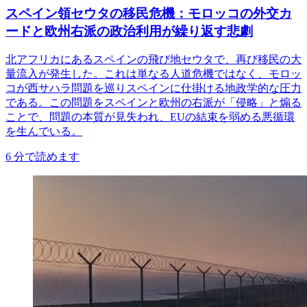
スペイン領セウタの移民危機：モロッコの外交カ
ードと欧州右派の政治利用が繰り返す悲劇
北アフリカにあるスペインの飛び地セウタで、再び移民の大
量流入が発生した。これは単なる人道危機ではなく、モロッ
コが西サハラ問題を巡りスペインに仕掛ける地政学的な圧力
である。この問題をスペインと欧州の右派が「侵略」と煽る
ことで、問題の本質が見失われ、EUの結束を弱める悪循環
を生んでいる。
6
分で読めます