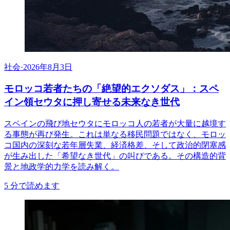
社会
·
2026年8月3日
モロッコ若者たちの「絶望的エクソダス」：スペ
イン領セウタに押し寄せる未来なき世代
スペインの飛び地セウタにモロッコ人の若者が大量に越境す
る事態が再び発生。これは単なる移民問題ではなく、モロッ
コ国内の深刻な若年層失業、経済格差、そして政治的閉塞感
が生み出した「希望なき世代」の叫びである。その構造的背
景と地政学的力学を読み解く。
5
分で読めます