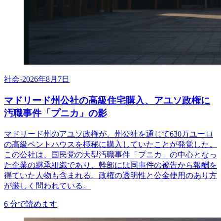
社会
·
2026年8月7日
マドリード州公社の高級住宅購入、アユソ政権に
汚職事件「プニカ」の影
マドリード州のアユソ政権が、州公社を通じて630万ユーロ
の高級ペントハウスを極秘に購入していたことが発覚した。
この公社は、国民党の大型汚職事件「プニカ」の中心となっ
た企業の継承組織であり、幹部には同事件の被告から報酬を
得ていた人物も含まれる。政権の透明性と公金使用のあり方
が厳しく問われている。
6
分で読めます