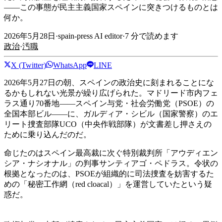
——この事態が民主主義国家スペインに突きつけるものとは
何か。
2026年5月28日
·
spain-press AI editor
·
7
分で読めます
政治
·
汚職
X (Twitter)
WhatsApp
LINE
2026年5月27日の朝、スペインの政治史に刻まれることにな
るかもしれない光景が繰り広げられた。マドリード市内フェ
ラス通り70番地——スペイン与党・社会労働党（PSOE）の
全国本部ビル——に、ガルディア・シビル（国家警察）のエ
リート捜査部隊UCO（中央作戦部隊）が文書差し押さえの
ために乗り込んだのだ。
命じたのはスペイン最高裁に次ぐ特別裁判所「アウディエン
シア・ナシオナル」の判事サンティアゴ・ペドラス。令状の
根拠となったのは、PSOEが組織的に司法捜査を妨害するた
めの「秘密工作網（red cloacal）」を運営していたという疑
惑だ。