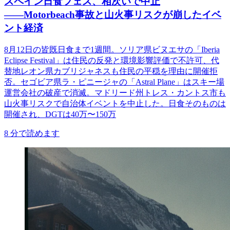
スペイン日食フェス、相次いで中止
――Motorbeach事故と山火事リスクが崩したイベ
ント経済
8月12日の皆既日食まで1週間。ソリア県ビヌエサの「Iberia
Eclipse Festival」は住民の反発と環境影響評価で不許可、代
替地レオン県カブリジャネスも住民の平穏を理由に開催拒
否。セゴビア県ラ・ピニージャの「Astral Plane」はスキー場
運営会社の破産で消滅。マドリード州トレス・カントス市も
山火事リスクで自治体イベントを中止した。日食そのものは
開催され、DGTは40万〜150万
8
分で読めます