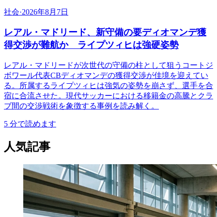
社会
·
2026年8月7日
レアル・マドリード、新守備の要ディオマンデ獲
得交渉が難航か ライプツィヒは強硬姿勢
レアル・マドリードが次世代の守備の柱として狙うコートジ
ボワール代表CBディオマンデの獲得交渉が佳境を迎えてい
る。所属するライプツィヒは強気の姿勢を崩さず、選手を合
宿に合流させた。現代サッカーにおける移籍金の高騰とクラ
ブ間の交渉戦術を象徴する事例を読み解く。
5
分で読めます
人気記事