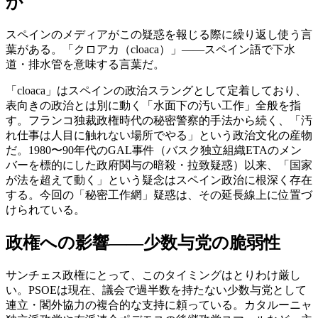
か
スペインのメディアがこの疑惑を報じる際に繰り返し使う言
葉がある。「クロアカ（cloaca）」——スペイン語で下水
道・排水管を意味する言葉だ。
「cloaca」はスペインの政治スラングとして定着しており、
表向きの政治とは別に動く「水面下の汚い工作」全般を指
す。フランコ独裁政権時代の秘密警察的手法から続く、「汚
れ仕事は人目に触れない場所でやる」という政治文化の産物
だ。1980〜90年代のGAL事件（バスク独立組織ETAのメン
バーを標的にした政府関与の暗殺・拉致疑惑）以来、「国家
が法を超えて動く」という疑念はスペイン政治に根深く存在
する。今回の「秘密工作網」疑惑は、その延長線上に位置づ
けられている。
政権への影響——少数与党の脆弱性
サンチェス政権にとって、このタイミングはとりわけ厳し
い。PSOEは現在、議会で過半数を持たない少数与党として
連立・閣外協力の複合的な支持に頼っている。カタルーニャ