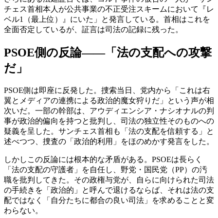
チェス首相本人が公共事業の不正受注スキームにおいて『レ
ベル1（最上位）』にいた」と発言している。首相はこれを
全面否定しているが、証言は司法の記録に残った。
PSOE側の反論——「法の支配への攻撃
だ」
PSOE側は即座に反発した。捜索当日、党内から「これは右
翼とメディアの連携による政治的魔女狩りだ」という声が相
次いだ。一部の幹部は、アウディエンシア・ナシオナルの判
事が政治的偏向を持つと批判し、司法の独立性そのものへの
疑義を呈した。サンチェス首相も「法の支配を信頼する」と
述べつつ、捜査の「政治的利用」をほのめかす発言をした。
しかしこの反論には根本的な矛盾がある。PSOEは長らく
「法の支配の守護者」を自任し、野党・国民党（PP）の汚
職を批判してきた。その政権与党が、自らに向けられた司法
の手続きを「政治的」と呼んで退けるならば、それは法の支
配ではなく「自分たちに都合の良い司法」を求めることと変
わらない。