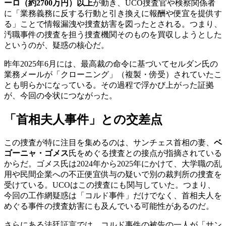
ーロ（約2700万円）以上
が動き、UCO捜査官や検察関係者
に「業務義務に反する行動と引き換えに報酬や便宜を提供す
る」ことで情報漏洩や捜査妨害を図ったとされる。つまり、
汚職事件の捜査を担う捜査機関そのものを買収しようとした
というのが、疑惑の核心だ。
昨年2025年6月には、最高裁の命令に基づいてセルダン氏の
業務メールが「クローニング」（複製・傍受）されていたこ
とも明らかになっている。その過程で浮かび上がった証拠
が、今回の令状につながった。
「首相夫人事件」との交差点
この捜査が特に注目を集めるのは、サンチェス首相の妻、
ベ
ゴーニャ・ゴメス
氏をめぐる捜査との接点が指摘されている
からだ。ゴメス氏は2024年から2025年にかけて、大学職の乱
用や民間企業への不正便宜供与の疑いで別の裁判所の捜査を
受けている。UCOはこの捜査にも関与していた。つまり、
今回の工作網疑惑は「コルド事件」だけでなく、首相夫人を
めぐる事件の捜査妨害にも及んでいる可能性があるのだ。
さらにある法廷証言では、コルド事件の被告の一人が「サン