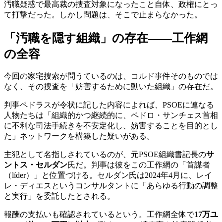
汚職疑惑で最高裁の捜査対象になったこと自体、政権にとっ
て打撃だった。しかし問題は、そこで止まらなかった。
「汚職を隠す組織」の存在——工作網
の全容
今回の家宅捜索が問うているのは、コルド事件そのものでは
なく、その捜査を「妨害するために動いた組織」の存在だ。
判事ペドラスが令状に記した内容によれば、PSOEに連なる
人物たちは「組織的かつ継続的に、ペドロ・サンチェス首相
に不利な司法手続きを不安定化し、妨害することを目的とし
た」ネットワークを構築した疑いがある。
主犯として名指しされているのが、元PSOE組織書記長の
サ
ントス・セルダン
氏だ。判事は彼をこの工作網の「首謀者
（líder）」と位置づける。セルダン氏は2024年4月に、レイ
レ・ディエスというコンサルタントに「あらゆる行動の調整
と実行」を委託したとされる。
報酬の支払いも確認されているという。工作網全体で
17万ユ