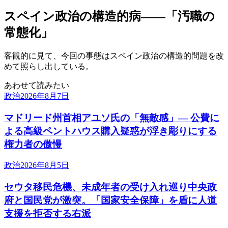
スペイン政治の構造的病——「汚職の
常態化」
客観的に見て、今回の事態はスペイン政治の構造的問題を改
めて照らし出している。
あわせて読みたい
政治
2026年8月7日
マドリード州首相アユソ氏の「無敵感」— 公費に
よる高級ペントハウス購入疑惑が浮き彫りにする
権力者の傲慢
政治
2026年8月5日
セウタ移民危機、未成年者の受け入れ巡り中央政
府と国民党が激突。「国家安全保障」を盾に人道
支援を拒否する右派