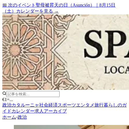
📅 次のイベント
聖母被昇天の日（Asunción）
｜
8月15日
（土）
カレンダーを見る →
€1
=
...
政治
カタルーニャ
社会
経済
スポーツ
エンタメ
旅行
暮らしのガ
イド
カレンダー
求人
アーカイブ
ホーム
›
政治