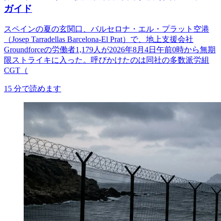
ガイド
スペインの夏の玄関口、バルセロナ・エル・プラット空港
（Josep Tarradellas Barcelona-El Prat）で、地上支援会社
Groundforceの労働者1,179人が2026年8月4日午前0時から無期
限ストライキに入った。呼びかけたのは同社の多数派労組
CGT（
15
分で読めます