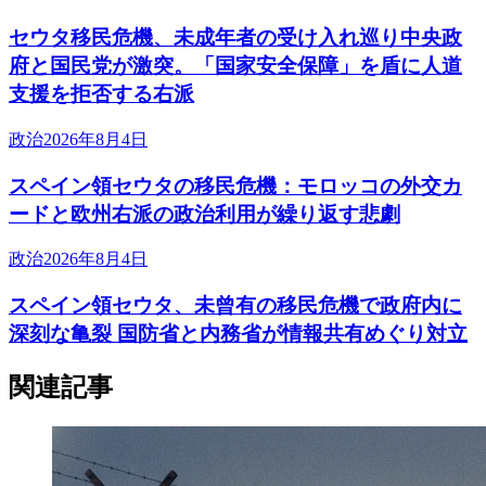
セウタ移民危機、未成年者の受け入れ巡り中央政
府と国民党が激突。「国家安全保障」を盾に人道
支援を拒否する右派
政治
2026年8月4日
スペイン領セウタの移民危機：モロッコの外交カ
ードと欧州右派の政治利用が繰り返す悲劇
政治
2026年8月4日
スペイン領セウタ、未曾有の移民危機で政府内に
深刻な亀裂 国防省と内務省が情報共有めぐり対立
関連記事