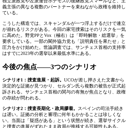
独立派政党や左派連合ポデモスの後継政党スマールなど、主
義主張の異なる複数のパートナーを束ねながら政権を維持し
ている。
こうした構造では、スキャンダルが一つ浮上するだけで連立
が崩れるリスクがある。今回の家宅捜索はそのリスクを一気
に高めた。野党PPとVox（極右）は「即時解散・総選挙」を
要求している。一部の閣外協力党も「説明責任を果たせ」と
圧力をかけ始めた。世論調査では、サンチェス首相の支持率
はすでに2023年の選挙以来最低水準にある。
今後の焦点——3つのシナリオ
シナリオ1：捜査進展・起訴。
UCOが差し押さえた文書から
決定的な証拠が見つかり、セルダン氏ら複数の被告が正式起
訴される。サンチェス首相の関与の有無が焦点となり、政権
の存続が問われる。
シナリオ2：捜査長期化・政局膠着。
スペインの司法手続き
は遅い。証拠の分析と審理に何年もかかることは珍しくな
い。当面は「疑惑がある」という状態が続き、選挙サイクル
と捜査の進展がずれたまま政局が推移する可能性もある。