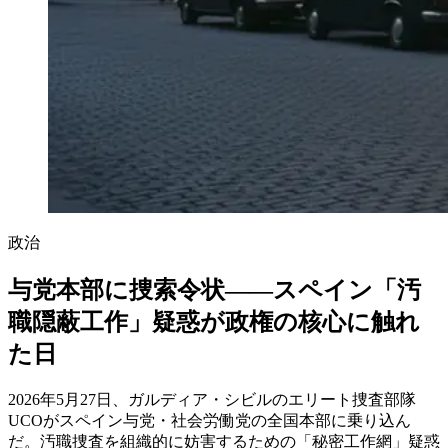
政治
与党本部に捜索令状——スペイン「汚
職隠蔽工作」疑惑が政権の核心に触れ
た日
2026年5月27日、ガルディア・シビルのエリート捜査部隊
UCOがスペイン与党・社会労働党の全国本部に乗り込ん
だ。汚職捜査を組織的に妨害するための「秘密工作網」疑惑