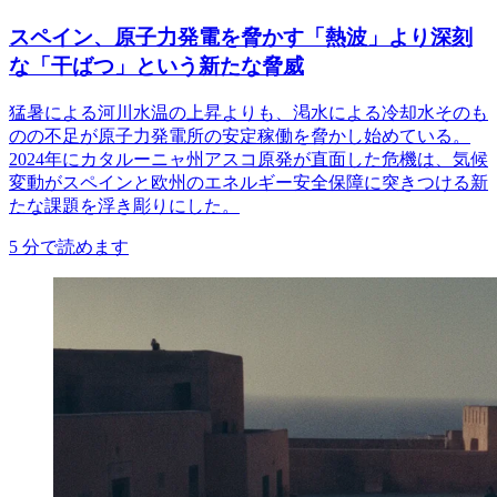
スペイン、原子力発電を脅かす「熱波」より深刻
な「干ばつ」という新たな脅威
猛暑による河川水温の上昇よりも、渇水による冷却水そのも
のの不足が原子力発電所の安定稼働を脅かし始めている。
2024年にカタルーニャ州アスコ原発が直面した危機は、気候
変動がスペインと欧州のエネルギー安全保障に突きつける新
たな課題を浮き彫りにした。
5
分で読めます