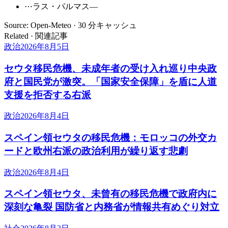
⋯
ラス・パルマス
—
Source: Open-Meteo · 30 分キャッシュ
Related · 関連記事
政治
2026年8月5日
セウタ移民危機、未成年者の受け入れ巡り中央政
府と国民党が激突。「国家安全保障」を盾に人道
支援を拒否する右派
政治
2026年8月4日
スペイン領セウタの移民危機：モロッコの外交カ
ードと欧州右派の政治利用が繰り返す悲劇
政治
2026年8月4日
スペイン領セウタ、未曾有の移民危機で政府内に
深刻な亀裂 国防省と内務省が情報共有めぐり対立