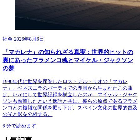
社会
·
2026年8月6日
「マカレナ」の知られざる真実：世界的ヒットの
裏にあったフラメンコ魂とマイケル・ジャクソン
の夢
1990年代に世界を席巻したロス・デル・リオの「マカレ
ナ」。ベネズエラのパーティでの即興から生まれたこの曲
は、いかにして世界記録を樹立したのか。マイケル・ジャク
ソンも熱望したという逸話と共に、彼らの原点であるフラメ
ンコとの複雑な関係を掘り下げ、スペイン文化の世界的普及
の光と影を分析する。
6
分で読めます