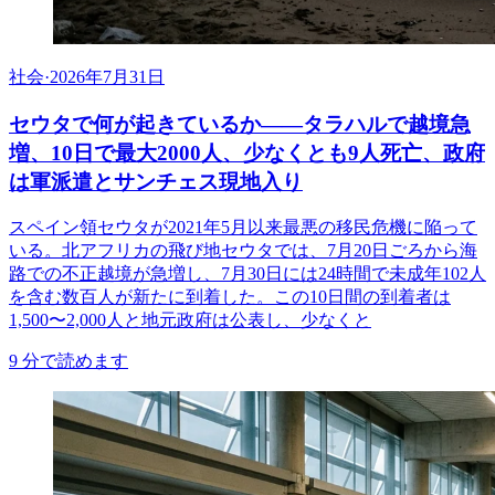
社会
·
2026年7月31日
セウタで何が起きているか——タラハルで越境急
増、10日で最大2000人、少なくとも9人死亡、政府
は軍派遣とサンチェス現地入り
スペイン領セウタが2021年5月以来最悪の移民危機に陥って
いる。北アフリカの飛び地セウタでは、7月20日ごろから海
路での不正越境が急増し、7月30日には24時間で未成年102人
を含む数百人が新たに到着した。この10日間の到着者は
1,500〜2,000人と地元政府は公表し、少なくと
9
分で読めます