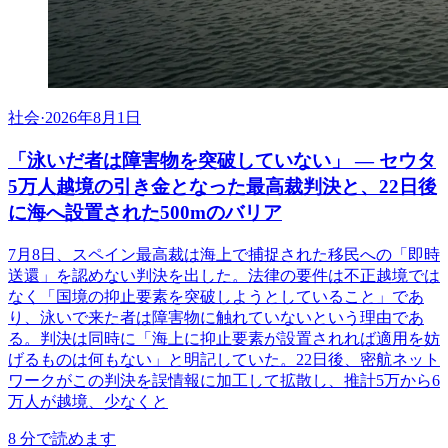
社会
·
2026年8月1日
「泳いだ者は障害物を突破していない」 ― セウタ
5万人越境の引き金となった最高裁判決と、22日後
に海へ設置された500mのバリア
7月8日、スペイン最高裁は海上で捕捉された移民への「即時
送還」を認めない判決を出した。法律の要件は不正越境では
なく「国境の抑止要素を突破しようとしていること」であ
り、泳いで来た者は障害物に触れていないという理由であ
る。判決は同時に「海上に抑止要素が設置されれば適用を妨
げるものは何もない」と明記していた。22日後、密航ネット
ワークがこの判決を誤情報に加工して拡散し、推計5万から6
万人が越境、少なくと
8
分で読めます