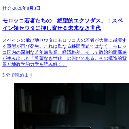
社会
·
2026年8月3日
モロッコ若者たちの「絶望的エクソダス」：スペ
イン領セウタに押し寄せる未来なき世代
スペインの飛び地セウタにモロッコ人の若者が大量に越境す
る事態が再び発生。これは単なる移民問題ではなく、モロッ
コ国内の深刻な若年層失業、経済格差、そして政治的閉塞感
が生み出した「希望なき世代」の叫びである。その構造的背
景と地政学的力学を読み解く。
5
分で読めます