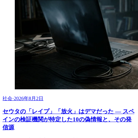
社会
·
2026年8月2日
セウタの「レイプ」「放火」はデマだった ― スペ
インの検証機関が特定した10の偽情報と、その発
信源