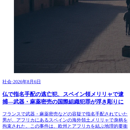
社会
·
2026年8月6日
仏で指名手配の逃亡犯、スペイン領メリリャで逮
捕―武器・麻薬密売の国際組織犯罪が浮き彫りに
フランスで武器・麻薬密売などの容疑で指名手配されていた
男が、アフリカにあるスペインの海外領土メリリャで身柄を
拘束された。この事件は、欧州とアフリカを結ぶ地理的要衝