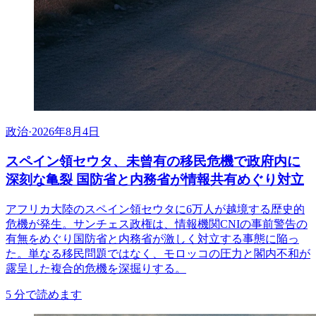
政治
·
2026年8月4日
スペイン領セウタ、未曾有の移民危機で政府内に
深刻な亀裂 国防省と内務省が情報共有めぐり対立
アフリカ大陸のスペイン領セウタに6万人が越境する歴史的
危機が発生。サンチェス政権は、情報機関CNIの事前警告の
有無をめぐり国防省と内務省が激しく対立する事態に陥っ
た。単なる移民問題ではなく、モロッコの圧力と閣内不和が
露呈した複合的危機を深掘りする。
5
分で読めます