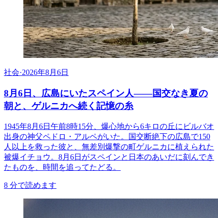
社会
·
2026年8月6日
8月6日、広島にいたスペイン人――国交なき夏の
朝と、ゲルニカへ続く記憶の糸
1945年8月6日午前8時15分、爆心地から6キロの丘にビルバオ
出身の神父ペドロ・アルペがいた。国交断絶下の広島で150
人以上を救った彼と、無差別爆撃の町ゲルニカに植えられた
被爆イチョウ。8月6日がスペインと日本のあいだに刻んでき
たものを、時間を追ってたどる。
8
分で読めます