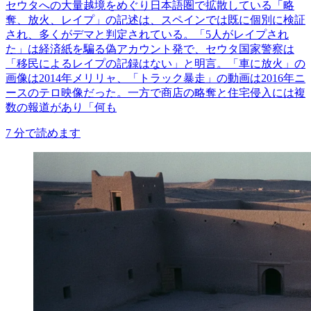
セウタへの大量越境をめぐり日本語圏で拡散している「略
奪、放火、レイプ」の記述は、スペインでは既に個別に検証
され、多くがデマと判定されている。「5人がレイプされ
た」は経済紙を騙る偽アカウント発で、セウタ国家警察は
「移民によるレイプの記録はない」と明言。「車に放火」の
画像は2014年メリリャ、「トラック暴走」の動画は2016年ニ
ースのテロ映像だった。一方で商店の略奪と住宅侵入には複
数の報道があり「何も
7
分で読めます