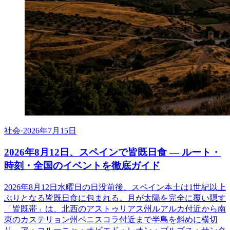
社会
·
2026年7月15日
2026年8月12日、スペインで皆既日食 ― ルート・
時刻・全国のイベントを徹底ガイド
2026年8月12日水曜日の日没前後、スペイン本土は1世紀以上
ぶりとなる皆既日食に包まれる。月が太陽を完全に覆い隠す
「皆既帯」は、北西のアストゥリアス州ルアルカ付近から南
東のカステリョン州ペニスコラ付近まで半島を斜めに横切