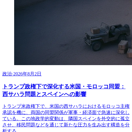
政治
·
2026年8月2日
トランプ政権下で深化する米国・モロッコ同盟：
西サハラ問題とスペインへの影響
トランプ米政権下で、米国の西サハラにおけるモロッコ主権
承認を機に、両国の同盟関係が軍事・経済面で急速に深化し
ている。この地政学的変動は、隣国スペインを外交的に孤立
させ、移民問題などを通じて新たな圧力を生み出す構造を分
析する。