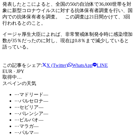
発表したとこによると、全国の50の自治体で36,000世帯を対
象に新型コロナウイルスに対する抗体保有者調査を行い、国
内での抗体保有者を調査。 この調査は21日間かけて、3回
行われるとのこと。
イージャ厚生大臣によれば、非常警戒体制発令時に感染増加
数が35％だったのに対し、現在は0.8％まで減少していると
語っている。
この記事をシェア:
X (Twitter)
WhatsApp
LINE
EUR · JPY
取得中…
スペインの天気
⋯
マドリード
—
⋯
バルセロナ
—
⋯
セビリア
—
⋯
バレンシア
—
⋯
ビルバオ
—
⋯
マラガ
—
⋯
パルマ
—