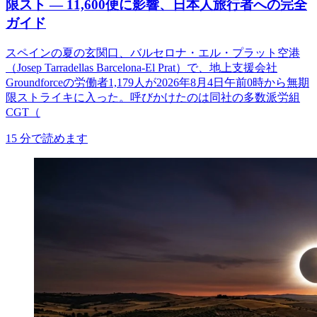
限スト ― 11,600便に影響、日本人旅行者への完全
ガイド
スペインの夏の玄関口、バルセロナ・エル・プラット空港
（Josep Tarradellas Barcelona-El Prat）で、地上支援会社
Groundforceの労働者1,179人が2026年8月4日午前0時から無期
限ストライキに入った。呼びかけたのは同社の多数派労組
CGT（
15
分で読めます