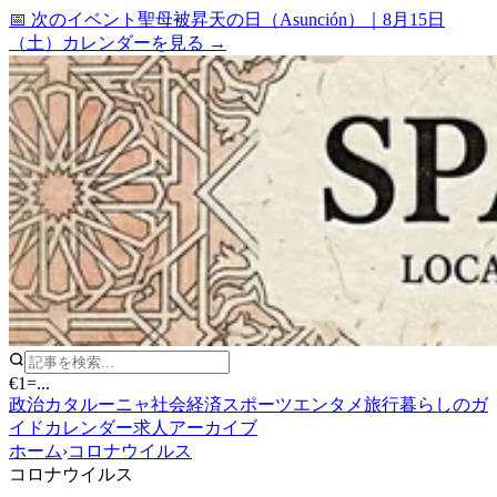
📅 次のイベント
聖母被昇天の日（Asunción）
｜
8月15日
（土）
カレンダーを見る →
€1
=
...
政治
カタルーニャ
社会
経済
スポーツ
エンタメ
旅行
暮らしのガ
イド
カレンダー
求人
アーカイブ
ホーム
›
コロナウイルス
コロナウイルス