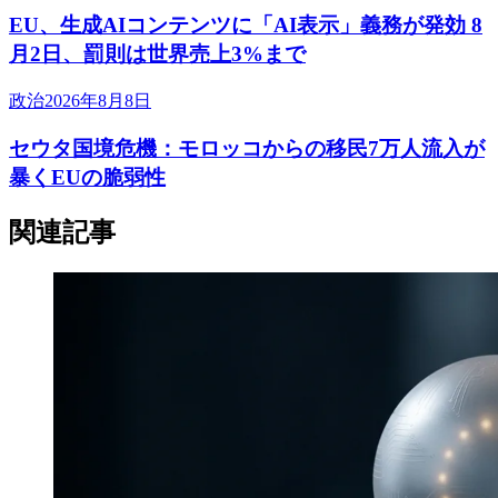
EU、生成AIコンテンツに「AI表示」義務が発効 8
月2日、罰則は世界売上3%まで
政治
2026年8月8日
セウタ国境危機：モロッコからの移民7万人流入が
暴くEUの脆弱性
関連記事