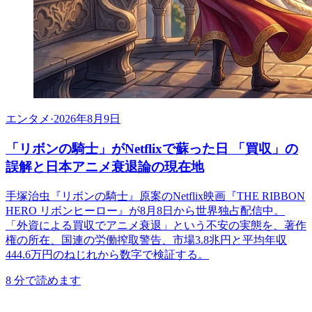
エンタメ
·
2026年8月9日
「リボンの騎士」がNetflixで蘇った日 「買収」の
誤解と日本アニメ衰退論の現在地
手塚治虫『リボンの騎士』原案のNetflix映画『THE RIBBON
HERO リボンヒーロー』が8月8日から世界独占配信中。
「外資による買収でアニメ衰退」という不安の実態を、著作
権の所在、国連の労働搾取警告、市場3.8兆円と平均年収
444.6万円のねじれから数字で検証する。
8
分で読めます