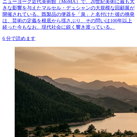
ニューヨーク近代美術館（MoMA）で、20世紀美術に最も大
きな影響を与えたマルセル・デュシャンの大規模な回顧展が
開催されている。既製品の便器を「泉」と名付けた彼の挑発
は、芸術の定義を根底から揺さぶり、その問いは100年以上
経った今もなお、現代社会に鋭く響き渡っている。
6
分で読めます