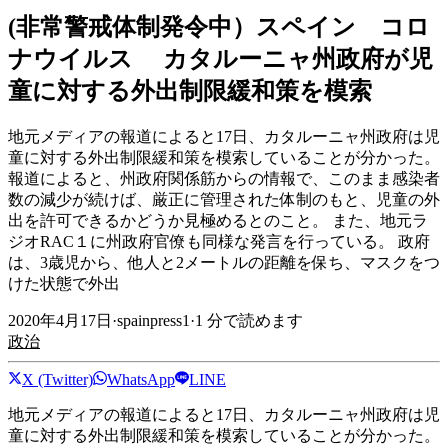
(非常警戒体制発令中）スペイン コロ
ナウイルス カタルーニャ州政府が児
童に対する外出制限緩和策を模索
地元メディアの報道によると17日、カタルーニャ州政府は児
童に対する外出制限緩和策を模索していることが分かった。
報道によると、州政府関係筋からの情報で、このまま感染者
数の減少が続けば、厳正に管理された体制のもと、児童の外
出を許可できるかどうか見極めるとのこと。 また、地元ラ
ジオRAC１に州政府官僚も同様な発言を行っている。 政府
は、3歳児から、他人と2メートルの距離を保ち、マスクをつ
けた状態で外出
2020年4月17日
·
spainpress1
·
1
分で読めます
政治
X (Twitter)
WhatsApp
LINE
地元メディアの報道によると17日、カタルーニャ州政府は児
童に対する外出制限緩和策を模索していることが分かった。