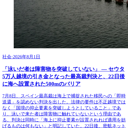
社会
·
2026年8月1日
「泳いだ者は障害物を突破していない」 ― セウタ
5万人越境の引き金となった最高裁判決と、22日後
に海へ設置された500mのバリア
7月8日、スペイン最高裁は海上で捕捉された移民への「即時
送還」を認めない判決を出した。法律の要件は不正越境では
なく「国境の抑止要素を突破しようとしていること」であ
り、泳いで来た者は障害物に触れていないという理由であ
る。判決は同時に「海上に抑止要素が設置されれば適用を妨
げるものは何もない」と明記していた。22日後、密航ネット