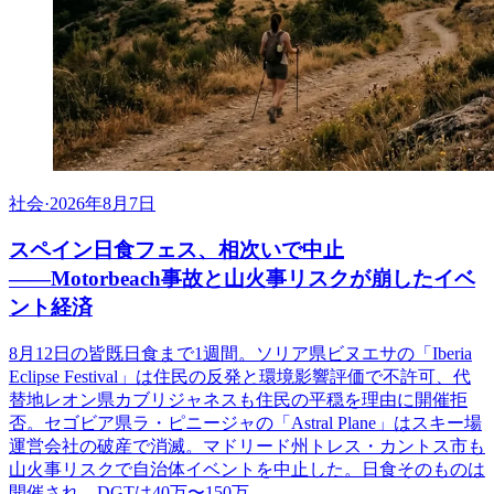
社会
·
2026年8月7日
スペイン日食フェス、相次いで中止
――Motorbeach事故と山火事リスクが崩したイベ
ント経済
8月12日の皆既日食まで1週間。ソリア県ビヌエサの「Iberia
Eclipse Festival」は住民の反発と環境影響評価で不許可、代
替地レオン県カブリジャネスも住民の平穏を理由に開催拒
否。セゴビア県ラ・ピニージャの「Astral Plane」はスキー場
運営会社の破産で消滅。マドリード州トレス・カントス市も
山火事リスクで自治体イベントを中止した。日食そのものは
開催され、DGTは40万〜150万