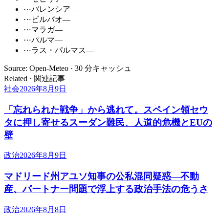
⋯
バレンシア
—
⋯
ビルバオ
—
⋯
マラガ
—
⋯
パルマ
—
⋯
ラス・パルマス
—
Source: Open-Meteo · 30 分キャッシュ
Related · 関連記事
社会
2026年8月9日
「忘れられた戦争」から逃れて。スペイン領セウ
タに押し寄せるスーダン難民、人道的危機とEUの
壁
政治
2026年8月9日
マドリード州アユソ知事の公私混同疑惑―不動
産、パートナー問題で浮上する政治手法の危うさ
政治
2026年8月8日