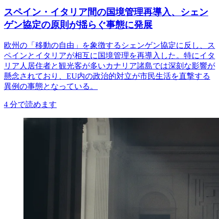
スペイン・イタリア間の国境管理再導入、シェン
ゲン協定の原則が揺らぐ事態に発展
欧州の「移動の自由」を象徴するシェンゲン協定に反し、ス
ペインとイタリアが相互に国境管理を再導入した。特にイタ
リア人居住者と観光客が多いカナリア諸島では深刻な影響が
懸念されており、EU内の政治的対立が市民生活を直撃する
異例の事態となっている。
4
分で読めます