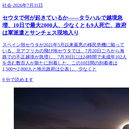
社会
·
2026年7月31日
セウタで何が起きているか——タラハルで越境急
増、10日で最大2000人、少なくとも9人死亡、政府
は軍派遣とサンチェス現地入り
スペイン領セウタが2021年5月以来最悪の移民危機に陥って
いる。北アフリカの飛び地セウタでは、7月20日ごろから海
路での不正越境が急増し、7月30日には24時間で未成年102人
を含む数百人が新たに到着した。この10日間の到着者は
1,500〜2,000人と地元政府は公表し、少なくと
9
分で読めます