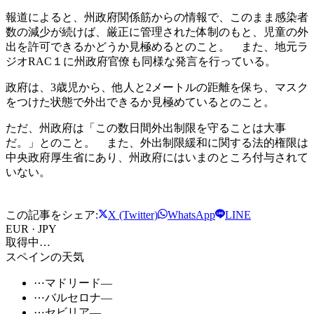
報道によると、州政府関係筋からの情報で、このまま感染者
数の減少が続けば、厳正に管理された体制のもと、児童の外
出を許可できるかどうか見極めるとのこと。 また、地元ラ
ジオRAC１に州政府官僚も同様な発言を行っている。
政府は、3歳児から、他人と2メートルの距離を保ち、マスク
をつけた状態で外出できるか見極めているとのこと。
ただ、州政府は「この数日間外出制限を守ることは大事
だ。」とのこと。 また、外出制限緩和に関する法的権限は
中央政府厚生省にあり、州政府にはいまのところ付与されて
いない。
この記事をシェア:
X (Twitter)
WhatsApp
LINE
EUR · JPY
取得中…
スペインの天気
⋯
マドリード
—
⋯
バルセロナ
—
⋯
セビリア
—