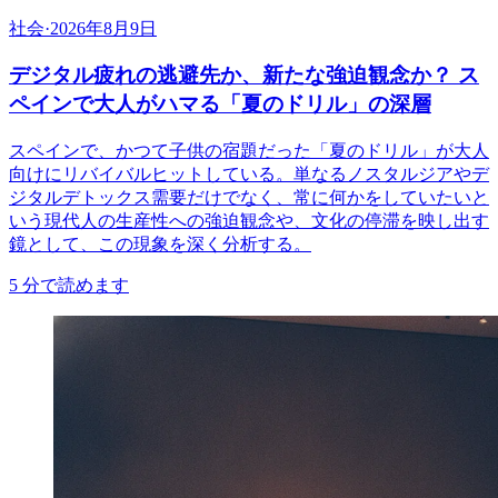
社会
·
2026年8月9日
デジタル疲れの逃避先か、新たな強迫観念か？ ス
ペインで大人がハマる「夏のドリル」の深層
スペインで、かつて子供の宿題だった「夏のドリル」が大人
向けにリバイバルヒットしている。単なるノスタルジアやデ
ジタルデトックス需要だけでなく、常に何かをしていたいと
いう現代人の生産性への強迫観念や、文化の停滞を映し出す
鏡として、この現象を深く分析する。
5
分で読めます