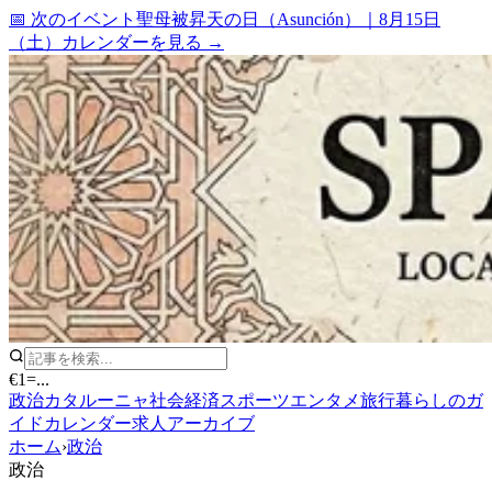
📅 次のイベント
聖母被昇天の日（Asunción）
｜
8月15日
（土）
カレンダーを見る →
€1
=
...
政治
カタルーニャ
社会
経済
スポーツ
エンタメ
旅行
暮らしのガ
イド
カレンダー
求人
アーカイブ
ホーム
›
政治
政治