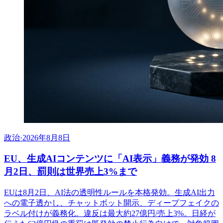
政治
·
2026年8月8日
EU、生成AIコンテンツに「AI表示」義務が発効 8
月2日、罰則は世界売上3%まで
EUは8月2日、AI法の透明性ルールを本格発効。生成AI出力
への電子透かし、チャットボット開示、ディープフェイクの
ラベル付けが義務化。違反は最大約27億円/売上3%。日経が