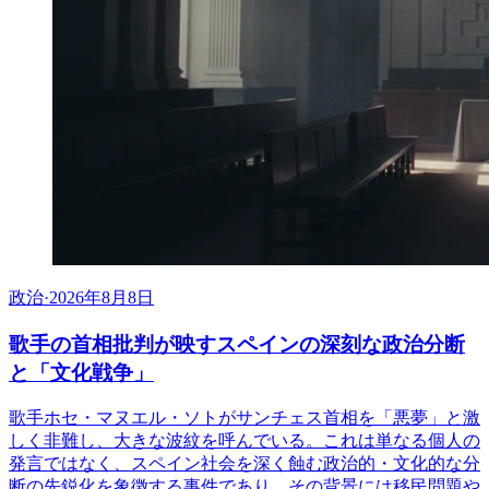
政治
·
2026年8月8日
歌手の首相批判が映すスペインの深刻な政治分断
と「文化戦争」
歌手ホセ・マヌエル・ソトがサンチェス首相を「悪夢」と激
しく非難し、大きな波紋を呼んでいる。これは単なる個人の
発言ではなく、スペイン社会を深く蝕む政治的・文化的な分
断の先鋭化を象徴する事件であり、その背景には移民問題や