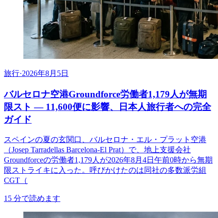
旅行
·
2026年8月5日
バルセロナ空港Groundforce労働者1,179人が無期
限スト ― 11,600便に影響、日本人旅行者への完全
ガイド
スペインの夏の玄関口、バルセロナ・エル・プラット空港
（Josep Tarradellas Barcelona-El Prat）で、地上支援会社
Groundforceの労働者1,179人が2026年8月4日午前0時から無期
限ストライキに入った。呼びかけたのは同社の多数派労組
CGT（
15
分で読めます