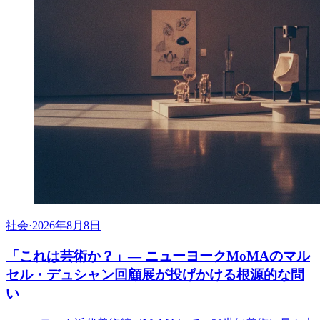
社会
·
2026年8月8日
「これは芸術か？」— ニューヨークMoMAのマル
セル・デュシャン回顧展が投げかける根源的な問
い