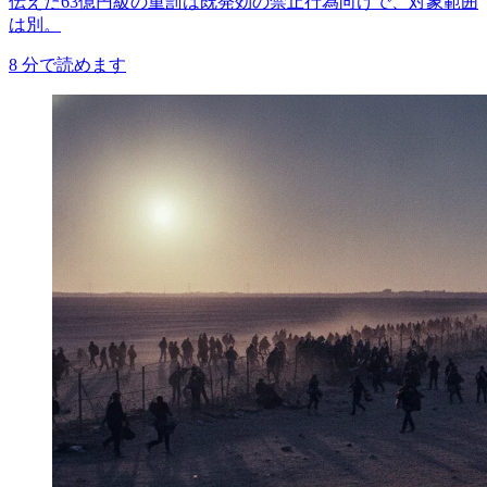
伝えた63億円級の重罰は既発効の禁止行為向けで、対象範囲
は別。
8
分で読めます