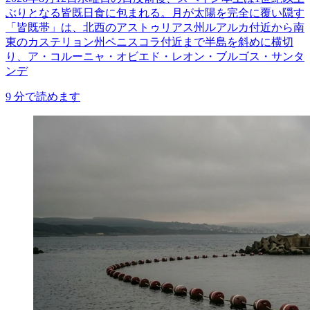
ぶりとなる皆既日食に包まれる。月が太陽を完全に覆い隠す
「皆既帯」は、北西のアストゥリアス州ルアルカ付近から南
東のカステリョン州ペニスコラ付近まで半島を斜めに横切
り、ア・コルーニャ・オビエド・レオン・ブルゴス・サンタ
ンデ
9
分で読めます