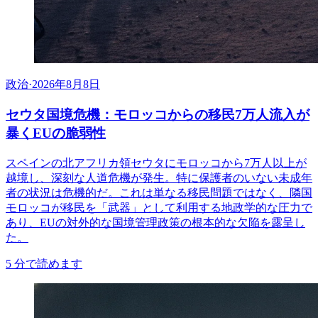
政治
·
2026年8月8日
セウタ国境危機：モロッコからの移民7万人流入が
暴くEUの脆弱性
スペインの北アフリカ領セウタにモロッコから7万人以上が
越境し、深刻な人道危機が発生。特に保護者のいない未成年
者の状況は危機的だ。これは単なる移民問題ではなく、隣国
モロッコが移民を「武器」として利用する地政学的な圧力で
あり、EUの対外的な国境管理政策の根本的な欠陥を露呈し
た。
5
分で読めます