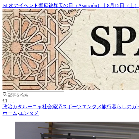
📅 次のイベント
聖母被昇天の日（Asunción）
｜
8月15日（土
€1
=
...
政治
カタルーニャ
社会
経済
スポーツ
エンタメ
旅行
暮らしのガ
ホーム
›
エンタメ