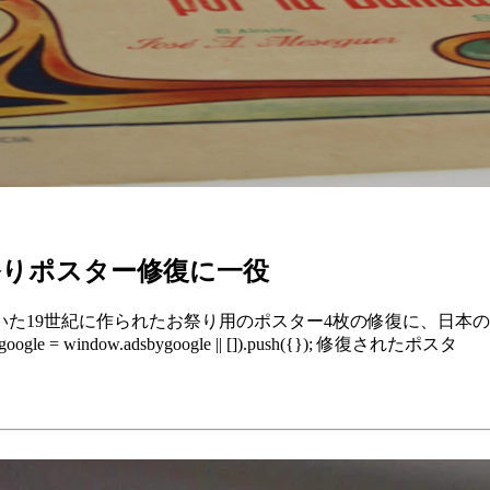
祭りポスター修復に一役
た19世紀に作られたお祭り用のポスター4枚の修復に、日本の
adsbygoogle = window.adsbygoogle || []).push({}); 修復されたポスタ