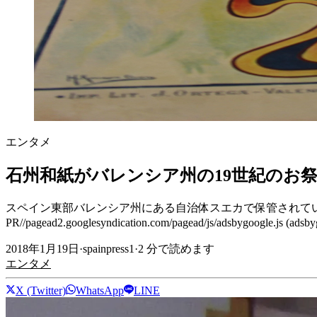
エンタメ
石州和紙がバレンシア州の19世紀のお
スペイン東部バレンシア州にある自治体スエカで保管されてい
PR//pagead2.googlesyndication.com/pagead/js/adsbygoogle.js (
2018年1月19日
·
spainpress1
·
2
分で読めます
エンタメ
X (Twitter)
WhatsApp
LINE