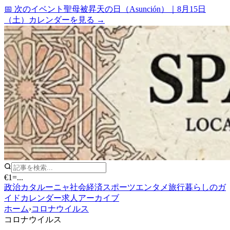
📅 次のイベント
聖母被昇天の日（Asunción）
｜
8月15日
（土）
カレンダーを見る →
€1
=
...
政治
カタルーニャ
社会
経済
スポーツ
エンタメ
旅行
暮らしのガ
イド
カレンダー
求人
アーカイブ
ホーム
›
コロナウイルス
コロナウイルス