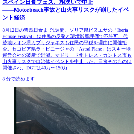
スペイン日食フェス、相次いで中止
――Motorbeach事故と山火事リスクが崩したイベ
ント経済
8月12日の皆既日食まで1週間。ソリア県ビヌエサの「Iberia
Eclipse Festival」は住民の反発と環境影響評価で不許可、代
替地レオン県カブリジャネスも住民の平穏を理由に開催拒
否。セゴビア県ラ・ピニージャの「Astral Plane」はスキー場
運営会社の破産で消滅。マドリード州トレス・カントス市も
山火事リスクで自治体イベントを中止した。日食そのものは
開催され、DGTは40万〜150万
8
分で読めます