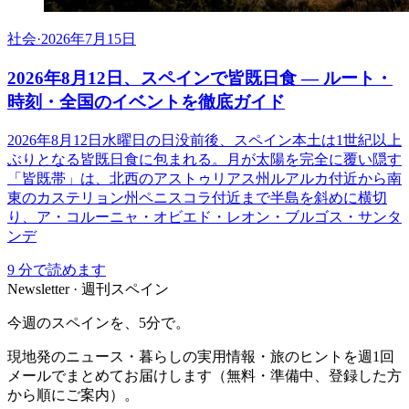
社会
·
2026年7月15日
2026年8月12日、スペインで皆既日食 ― ルート・
時刻・全国のイベントを徹底ガイド
2026年8月12日水曜日の日没前後、スペイン本土は1世紀以上
ぶりとなる皆既日食に包まれる。月が太陽を完全に覆い隠す
「皆既帯」は、北西のアストゥリアス州ルアルカ付近から南
東のカステリョン州ペニスコラ付近まで半島を斜めに横切
り、ア・コルーニャ・オビエド・レオン・ブルゴス・サンタ
ンデ
9
分で読めます
Newsletter · 週刊スペイン
今週のスペインを、5分で。
現地発のニュース・暮らしの実用情報・旅のヒントを週1回
メールでまとめてお届けします（無料・準備中、登録した方
から順にご案内）。