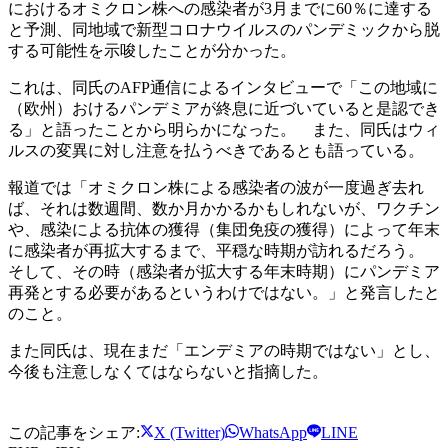
におけるオミクロン株への感染者が3月までに60％に達する
と予測、同地域で新型コロナウイルスのパンデミックから脱
する可能性を示唆したことが分かった。
これは、同氏のAFP通信によるインタビューで「この地域に
（欧州）おけるパンデミアが終息に近づいていると是認でき
る」と語ったことから明らかになった。 また、同氏はウィ
ルスの変異に対し注意を払うべきであるとも語っている。
報道では「オミクロン株による感染者の波が一度過ぎ去れ
ば、それは数週間、数か月かかるかもしれないが、ワクチン
や、感染による抗体の獲得（集団免疫の獲得）によって年末
に感染者が再拡大するまで、平穏な時期が訪れるだろう。
そして、その時（感染者が拡大する年末時期）にパンデミア
再発とする必要があるというわけではない。」と発言したと
のこと。
また同氏は、現在まだ「エンデミアの時期ではない」とし、
今後も注意しなくてはならないと指摘した。
この記事をシェア:
X (Twitter)
WhatsApp
LINE