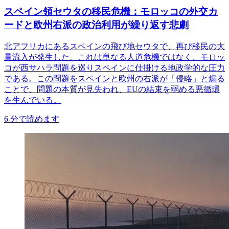
スペイン領セウタの移民危機：モロッコの外交カ
ードと欧州右派の政治利用が繰り返す悲劇
北アフリカにあるスペインの飛び地セウタで、再び移民の大
量流入が発生した。これは単なる人道危機ではなく、モロッ
コが西サハラ問題を巡りスペインに仕掛ける地政学的な圧力
である。この問題をスペインと欧州の右派が「侵略」と煽る
ことで、問題の本質が見失われ、EUの結束を弱める悪循環
を生んでいる。
6
分で読めます