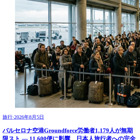
旅行
·
2026年8月5日
バルセロナ空港Groundforce労働者1,179人が無期
限スト ― 11,600便に影響、日本人旅行者への完全