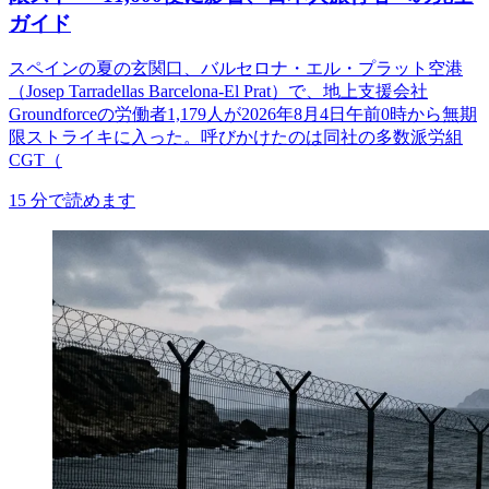
ガイド
スペインの夏の玄関口、バルセロナ・エル・プラット空港
（Josep Tarradellas Barcelona-El Prat）で、地上支援会社
Groundforceの労働者1,179人が2026年8月4日午前0時から無期
限ストライキに入った。呼びかけたのは同社の多数派労組
CGT（
15
分で読めます