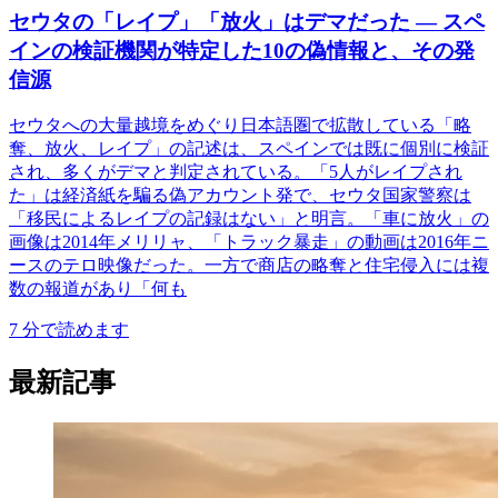
セウタの「レイプ」「放火」はデマだった ― スペ
インの検証機関が特定した10の偽情報と、その発
信源
セウタへの大量越境をめぐり日本語圏で拡散している「略
奪、放火、レイプ」の記述は、スペインでは既に個別に検証
され、多くがデマと判定されている。「5人がレイプされ
た」は経済紙を騙る偽アカウント発で、セウタ国家警察は
「移民によるレイプの記録はない」と明言。「車に放火」の
画像は2014年メリリャ、「トラック暴走」の動画は2016年ニ
ースのテロ映像だった。一方で商店の略奪と住宅侵入には複
数の報道があり「何も
7
分で読めます
最新記事