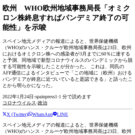
欧州 WHO欧州地域事務局長「オミク
ロン株終息すればパンデミア終了の可
能性」を示唆
スペイン地元メディアの報道によると、世界保健機構
（WHO)のハンス・クルーゲ欧州地域事務局長は23日、欧州
におけるオミクロン株への感染者が3月までに60％に達する
と予測、同地域で新型コロナウイルスのパンデミックから脱
する可能性を示唆したことが分かった。 これは、同氏の
AFP通信によるインタビューで「この地域に（欧州）おける
パンデミアが終息に近づいていると是認できる」と語ったこ
とから明らかになった。
2022年1月24日
·
spainpress1
·
1
分で読めます
コロナウイルス
·
政治
X (Twitter)
WhatsApp
LINE
スペイン地元メディアの報道によると、世界保健機構
（WHO)のハンス・クルーゲ欧州地域事務局長は23日、欧州