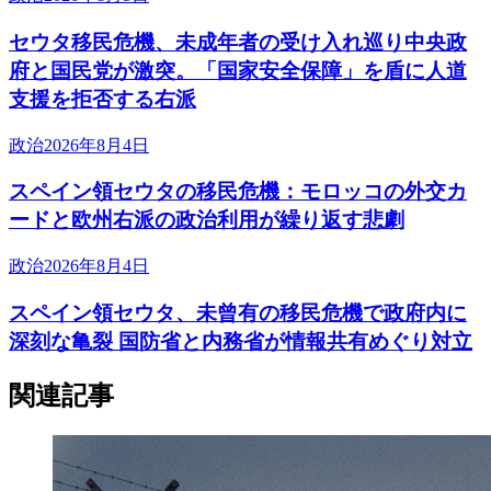
セウタ移民危機、未成年者の受け入れ巡り中央政
府と国民党が激突。「国家安全保障」を盾に人道
支援を拒否する右派
政治
2026年8月4日
スペイン領セウタの移民危機：モロッコの外交カ
ードと欧州右派の政治利用が繰り返す悲劇
政治
2026年8月4日
スペイン領セウタ、未曾有の移民危機で政府内に
深刻な亀裂 国防省と内務省が情報共有めぐり対立
関連記事