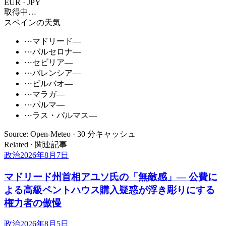
EUR · JPY
取得中…
スペインの天気
⋯
マドリード
—
⋯
バルセロナ
—
⋯
セビリア
—
⋯
バレンシア
—
⋯
ビルバオ
—
⋯
マラガ
—
⋯
パルマ
—
⋯
ラス・パルマス
—
Source: Open-Meteo · 30 分キャッシュ
Related · 関連記事
政治
2026年8月7日
マドリード州首相アユソ氏の「無敵感」— 公費に
よる高級ペントハウス購入疑惑が浮き彫りにする
権力者の傲慢
政治
2026年8月5日