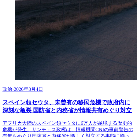
政治
·
2026年8月4日
スペイン領セウタ、未曾有の移民危機で政府内に
深刻な亀裂 国防省と内務省が情報共有めぐり対立
アフリカ大陸のスペイン領セウタに6万人が越境する歴史的
危機が発生。サンチェス政権は、情報機関CNIの事前警告の
有無をめぐり国防省と内務省が激しく対立する事態に陥っ