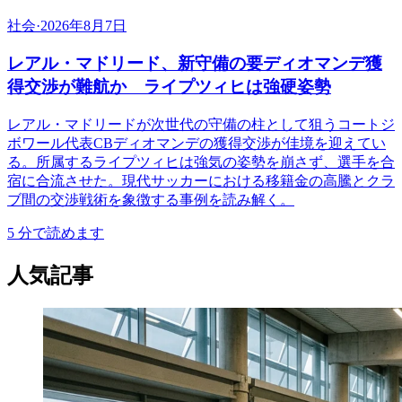
社会
·
2026年8月7日
レアル・マドリード、新守備の要ディオマンデ獲
得交渉が難航か ライプツィヒは強硬姿勢
レアル・マドリードが次世代の守備の柱として狙うコートジ
ボワール代表CBディオマンデの獲得交渉が佳境を迎えてい
る。所属するライプツィヒは強気の姿勢を崩さず、選手を合
宿に合流させた。現代サッカーにおける移籍金の高騰とクラ
ブ間の交渉戦術を象徴する事例を読み解く。
5
分で読めます
人気記事