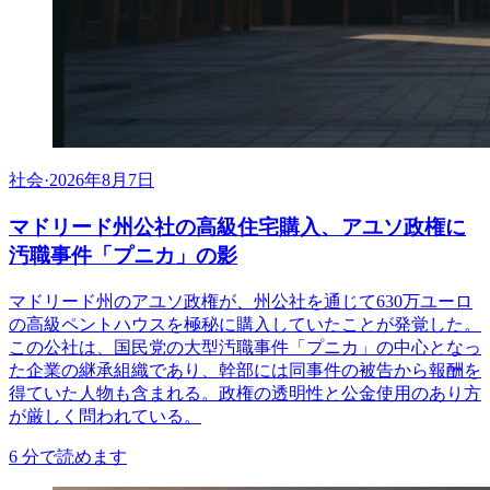
社会
·
2026年8月7日
マドリード州公社の高級住宅購入、アユソ政権に
汚職事件「プニカ」の影
マドリード州のアユソ政権が、州公社を通じて630万ユーロ
の高級ペントハウスを極秘に購入していたことが発覚した。
この公社は、国民党の大型汚職事件「プニカ」の中心となっ
た企業の継承組織であり、幹部には同事件の被告から報酬を
得ていた人物も含まれる。政権の透明性と公金使用のあり方
が厳しく問われている。
6
分で読めます