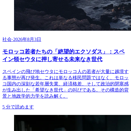
社会
·
2026年8月3日
モロッコ若者たちの「絶望的エクソダス」：スペ
イン領セウタに押し寄せる未来なき世代
スペインの飛び地セウタにモロッコ人の若者が大量に越境す
る事態が再び発生。これは単なる移民問題ではなく、モロッ
コ国内の深刻な若年層失業、経済格差、そして政治的閉塞感
が生み出した「希望なき世代」の叫びである。その構造的背
景と地政学的力学を読み解く。
5
分で読めます