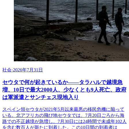
社会
·
2026年7月31日
セウタで何が起きているか——タラハルで越境急
増、10日で最大2000人、少なくとも9人死亡、政府
は軍派遣とサンチェス現地入り
スペイン領セウタが2021年5月以来最悪の移民危機に陥って
いる。北アフリカの飛び地セウタでは、7月20日ごろから海
路での不正越境が急増し、7月30日には24時間で未成年102人
を含む数百人が新たに到着した。この10日間の到着者は