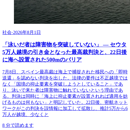
社会
·
2026年8月1日
「泳いだ者は障害物を突破していない」 ― セウタ
5万人越境の引き金となった最高裁判決と、22日後
に海へ設置された500mのバリア
7月8日、スペイン最高裁は海上で捕捉された移民への「即時
送還」を認めない判決を出した。法律の要件は不正越境では
なく「国境の抑止要素を突破しようとしていること」であ
り、泳いで来た者は障害物に触れていないという理由であ
る。判決は同時に「海上に抑止要素が設置されれば適用を妨
げるものは何もない」と明記していた。22日後、密航ネット
ワークがこの判決を誤情報に加工して拡散し、推計5万から6
万人が越境、少なくと
8
分で読めます